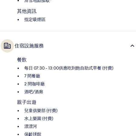
滑雪地點接駁*
其他資訊
指定吸煙區
住宿設施服務
餐飲
每日 07:30 - 13:00供應吃到飽自助式早餐 (付費)
7 間餐廳
2 間咖啡廳
酒吧/酒廊
親子出遊
兒童俱樂部 (付費)
水上樂園 (付費)
漂漂河
保齡球館