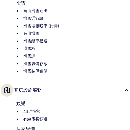
滑雪
自由滑雪進出
滑雪通行證
滑雪場接駁車 (付費)
高山滑雪
滑雪纜車禮遇
滑雪板
滑雪課
滑雪裝備存放
滑雪裝備租借
客房設施服務
娛樂
43 吋電視
有線電視頻道
居家配備