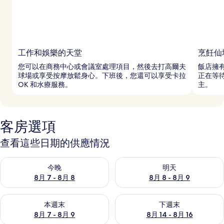
工作和娛樂的天堂
烹飪仙
您可以在商務中心或會議室處理項目，然後去打高爾夫
飯店擁有
球場或享受按摩放鬆身心。下班後，您還可以享受卡拉
正在等
OK 和水療服務。
主。
客房選項
查看這些日期的供應情況
查看今晚 (8月 7 - 8月 8) 的供應情況
查看明天 (8月 8 - 8月 9) 的
今晚
明天
8月 7 - 8月 8
8月 8 - 8月 9
查看本週末 (8月 7 - 8月 9) 的供應情況
查看下週末 (8月 14 - 8月 16)
本週末
下週末
8月 7 - 8月 9
8月 14 - 8月 16