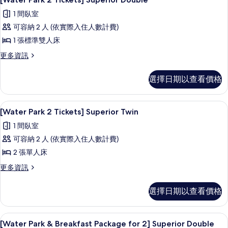
的
示
Superior
1 間臥室
所
Double
[Water
with
可容納 2 人 (依實際入住人數計費)
有
Park
Baby
1 張標準雙人床
相
2
amenities
的
片
Tickets]
更
更多資訊
詳
多
Superior
情
[Water
Double
選擇日期以查看價格
Park
的
2
Tickets]
所
羽絨被、客房內保險箱、筆電工作空間
顯
8
Superior
[Water Park 2 Tickets] Superior Twin
有
示
Double
1 間臥室
的
相
[Water
詳
可容納 2 人 (依實際入住人數計費)
片
Park
情
2 張單人床
2
Tickets]
更
更多資訊
多
Superior
[Water
Twin
選擇日期以查看價格
Park
的
2
Tickets]
所
羽絨被、客房內保險箱、筆電工作空間
顯
9
Superior
[Water Park & Breakfast Package for 2] Superior Double