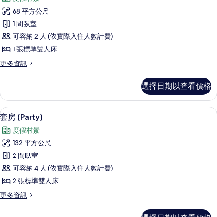
View)
套
片
的
68 平方公尺
房
詳
1 間臥室
情
的
可容納 2 人 (依實際入住人數計費)
所
1 張標準雙人床
有
更
更多資訊
相
多
片
套
選擇日期以查看價格
房
的
詳
套房 (Party) | 羽絨被、客房內保
顯
7
情
套房 (Party)
示
度假村景
套
132 平方公尺
房
2 間臥室
(Party)
可容納 4 人 (依實際入住人數計費)
的
2 張標準雙人床
所
更
更多資訊
有
多
相
套