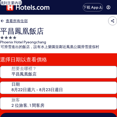
跳到主要內容
下載 App
查看所有住宿
平昌鳳凰飯店
4.0
Phoenix Hotel Pyeongchang
星
可滑雪進出的飯店，設有水上樂園並鄰近鳳凰公園滑雪渡假村
級
住
選擇日期以查看價格
宿
想要去哪裡？
日期
旅客