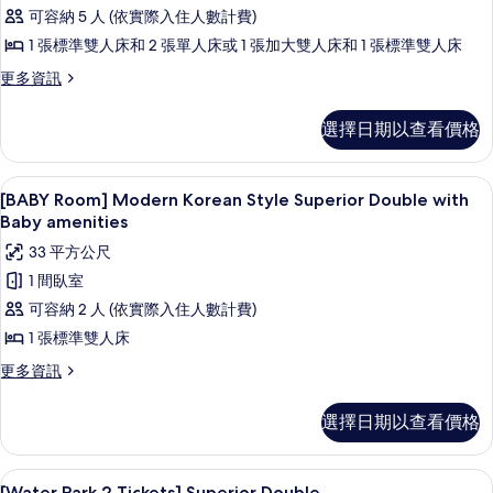
可容納 5 人 (依實際入住人數計費)
(Suite
1 張標準雙人床和 2 張單人床或 1 張加大雙人床和 1 張標準雙人床
+
Superior
更
更多資訊
多
Twin
[Family
or
選擇日期以查看價格
Luxury]
Double
Club
Randomly
Suite
[BABY Room] Modern Korean St
顯
7
(Suite
Assigned)
[BABY Room] Modern Korean Style Superior Double with
示
+
Baby amenities
的
Superior
[BABY
33 平方公尺
所
Twin
Room]
or
1 間臥室
有
Modern
Double
可容納 2 人 (依實際入住人數計費)
相
Randomly
Korean
Assigned)
1 張標準雙人床
片
Style
的
Superior
更
更多資訊
詳
多
情
Double
[BABY
with
選擇日期以查看價格
Room]
Baby
Modern
Korean
amenities
羽絨被、客房內保險箱、筆電工作空間
顯
9
Style
[Water Park 2 Tickets] Superior Double