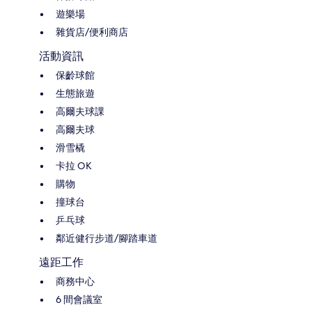
遊樂場
雜貨店/便利商店
活動資訊
保齡球館
生態旅遊
高爾夫球課
高爾夫球
滑雪橇
卡拉 OK
購物
撞球台
乒乓球
鄰近健行步道/腳踏車道
遠距工作
商務中心
6 間會議室