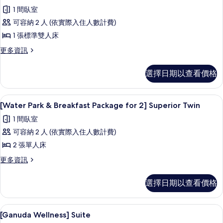
有
示
Twin
1 間臥室
的
相
[Water
詳
可容納 2 人 (依實際入住人數計費)
片
Park
情
1 張標準雙人床
&
Breakfast
更
更多資訊
多
Package
[Water
for
選擇日期以查看價格
Park
2]
&
Breakfast
Superior
羽絨被、客房內保險箱、筆電工作空間
顯
8
Package
[Water Park & Breakfast Package for 2] Superior Twin
Double
示
for
的
1 間臥室
2]
[Water
Superior
所
可容納 2 人 (依實際入住人數計費)
Park
Double
有
2 張單人床
&
的
相
詳
Breakfast
更
更多資訊
情
多
片
Package
[Water
for
選擇日期以查看價格
Park
2]
&
Breakfast
Superior
[Ganuda Wellness] Suite |
顯
11
Package
[Ganuda Wellness] Suite
Twin
示
for