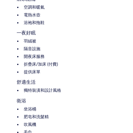
空調和暖氣
電熱水壺
浴袍和拖鞋
一夜好眠
羽絨被
隔音設施
開夜床服務
折疊床/加床 (付費)
提供床單
舒適生活
獨特裝潢和設計風格
衛浴
坐浴桶
肥皂和洗髮精
吹風機
毛巾