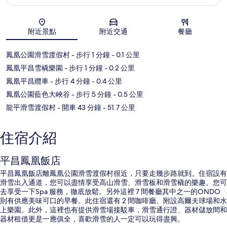
地圖
附近景點
附近交通
餐廳
鳳凰公園滑雪渡假村
- 步行 1 分鐘
- 0.1 公里
鳳凰平昌雪橇樂園
- 步行 1 分鐘
- 0.2 公里
鳳凰平昌纜車
- 步行 4 分鐘
- 0.4 公里
鳳凰公園藍色大峽谷
- 步行 5 分鐘
- 0.5 公里
龍平滑雪渡假村
- 開車 43 分鐘
- 51.7 公里
住宿介紹
平昌鳳凰飯店
平昌鳳凰飯店離鳳凰公園滑雪渡假村很近，只要走幾步路就到。住宿設有
滑雪出入通道，您可以盡情享受高山滑雪、滑雪板和滑雪橇的樂趣。您可
去享受一下Spa 服務，徹底放鬆。另外這裡 7 間餐廳其中之一的ONDO
則有供應美味可口的早餐。此住宿還有 2 間咖啡廳、附設高爾夫球場和水
上樂園。此外，這裡也有提供滑雪場接駁車，滑雪通行證、器材儲放間和
器材租借更是一應俱全，喜歡滑雪的人一定可以玩得盡興。