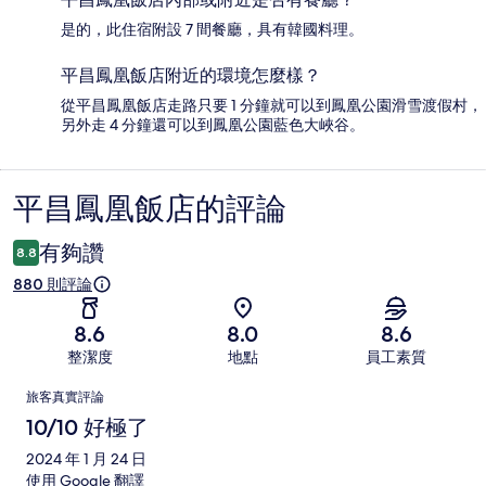
是的，此住宿附設 7 間餐廳，具有韓國料理。
平昌鳳凰飯店附近的環境怎麼樣？
從平昌鳳凰飯店走路只要 1 分鐘就可以到鳳凰公園滑雪渡假村，
另外走 4 分鐘還可以到鳳凰公園藍色大峽谷。
平昌鳳凰飯店的評論
評
論
有夠讚
8.8
880 則評論
8.6
8.0
8.6
整潔度
地點
員工素質
評
旅客真實評論
論
10/10 好極了
2024 年 1 月 24 日
使用 Google 翻譯