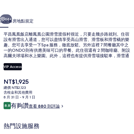
的
一個
下一個
相
66+
簡介
客房
地點
規定
片
平昌鳳凰飯店離鳳凰公園滑雪渡假村很近，只要走幾步路就到。住宿
集
設有滑雪出入通道，您可以盡情享受高山滑雪、滑雪板和滑雪橇的樂
趣。您可去享受一下Spa 服務，徹底放鬆。另外這裡 7 間餐廳其中之
一的ONDO則有供應美味可口的早餐。此住宿還有 2 間咖啡廳、附設
高爾夫球場和水上樂園。此外，這裡也有提供滑雪場接駁車，滑雪通
行證、器材儲放間和器材租借更是一應俱全，喜歡滑雪的人一定可以
玩得盡興。
VIP Access
目
NT$1,925
總統套房 | 起居區 | 43-吋電視、有
前
總價 NT$2,123
的
含稅金和其他費用
價
8 月 31 日 - 9 月 1 日
格
評
有夠讚
8.8
查看 880 則評論
是
8.8 分，滿分 10 分，
論
NT$1,925
熱門設施服務