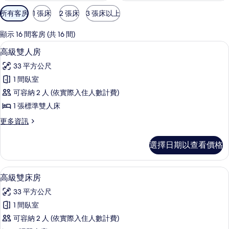
可
所有客房
1 張床
2 張床
3 張床以上
用
的
顯示 16 間客房 (共 16 間)
客
羽絨被、客房內保險箱、筆電工作空間
顯
8
高級雙人房
房
示
篩
33 平方公尺
高
選
1 間臥室
級
條
可容納 2 人 (依實際入住人數計費)
雙
件
1 張標準雙人床
人
更
更多資訊
房
多
的
高
選擇日期以查看價格
級
所
雙
有
人
羽絨被、客房內保險箱、筆電工作空間
顯
7
房
高級雙床房
相
示
的
片
33 平方公尺
詳
高
情
1 間臥室
級
可容納 2 人 (依實際入住人數計費)
雙