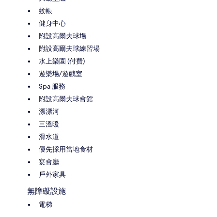
蚊帳
健身中心
附設高爾夫球場
附設高爾夫球練習場
水上樂園 (付費)
遊樂場/遊戲室
Spa 服務
附設高爾夫球會館
漂漂河
三溫暖
滑水道
優先採用當地食材
宴會廳
戶外家具
無障礙設施
電梯