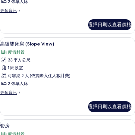
2 張單人床
床
更
更多資訊
房
多
的
高
選擇日期以查看價格
級
所
雙
有
床
高級雙床房 (Slope View) | 羽
顯
9
房
高級雙床房 (Slope View)
相
示
的
片
度假村景
詳
高
情
33 平方公尺
級
1 間臥室
雙
可容納 2 人 (依實際入住人數計費)
床
2 張單人床
房
更
更多資訊
(Slope
多
View)
高
選擇日期以查看價格
級
的
雙
所
床
羽絨被、客房內保險箱、筆電工作空間
顯
有
7
房
套房
示
(Slope
相
度假村景