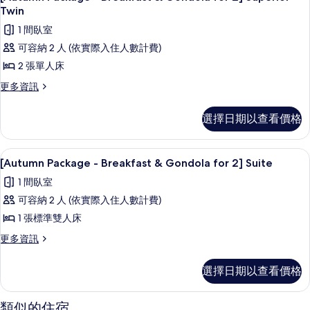
Double
示
Gondola
Twin
的
for
[Autumn
1 間臥室
2]
所
Package
Superior
可容納 2 人 (依實際入住人數計費)
有
-
Double
2 張單人床
的
相
Breakfast
詳
更
更多資訊
&
片
情
多
Gondola
[Autumn
選擇日期以查看價格
for
Package
2]
-
Breakfast
Superior
羽絨被、客房內保險箱、筆電工作空間
顯
7
&
[Autumn Package - Breakfast & Gondola for 2] Suite
Twin
示
Gondola
1 間臥室
的
for
[Autumn
2]
可容納 2 人 (依實際入住人數計費)
所
Package
Superior
1 張標準雙人床
有
-
Twin
的
相
Breakfast
更
更多資訊
詳
多
&
片
情
[Autumn
Gondola
選擇日期以查看價格
Package
for
-
Breakfast
2]
類似的住宿