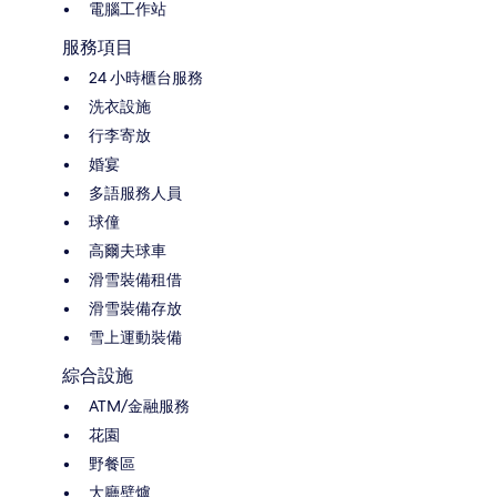
電腦工作站
服務項目
24 小時櫃台服務
洗衣設施
行李寄放
婚宴
多語服務人員
球僮
高爾夫球車
滑雪裝備租借
滑雪裝備存放
雪上運動裝備
綜合設施
ATM/金融服務
花園
野餐區
大廳壁爐