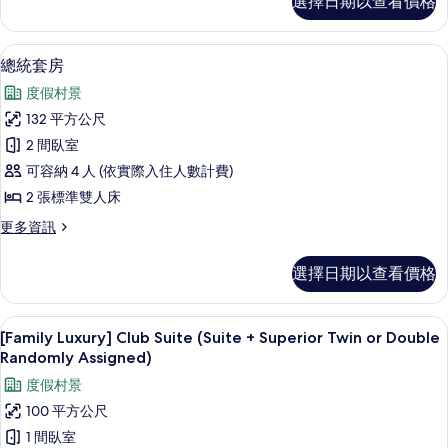
選擇日期以查看價格
房
片
(Party)
的
總統套房 | 羽絨被、客房內保險箱、
顯
9
詳
總統套房
示
情
度假村景
總
132 平方公尺
統
2 間臥室
套
可容納 4 人 (依實際入住人數計費)
房
2 張標準雙人床
的
更
更多資訊
所
多
有
總
選擇日期以查看價格
統
相
套
片
房
羽絨被、客房內保險箱、筆電工作空間
顯
10
的
[Family Luxury] Club Suite (Suite + Superior Twin or Double
示
詳
Randomly Assigned)
情
[Family
度假村景
Luxury]
100 平方公尺
Club
1 間臥室
Suite