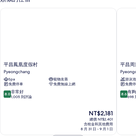
&
Suite
Gondola
的
平昌鳳凰度假村
平昌周邊
for
2]
所
Suite
有
的
相
詳
情
片
平
平
平昌鳳凰度假村
平昌周
昌
昌
Pyeongchang
Pyeong
鳳
周
Spa
寵物友善
游泳池
凰
邊
免費停車
免費無線上網
免費停
度
飯
假
店
8.0
8.6
非常好
有夠
8.0
8.6
村
Pyeong
分，
分，
1,005 則評論
698
Pyeongchang
滿
滿
分
分
現
NT$2,181
10
10
在
分，
分，
總價 NT$2,401
價
非
有
含稅金和其他費用
格
8 月 31 日 - 9 月 1 日
常
夠
為
好，
讚，