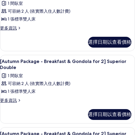
的
1 間臥室
2]
[Ganuda
Superior
所
可容納 2 人 (依實際入住人數計費)
Wellness]
Twin
有
1 張標準雙人床
Suite
的
相
詳
的
更
更多資訊
情
多
片
所
[Ganuda
選擇日期以查看價格
有
Wellness]
Suite
相
的
羽絨被、客房內保險箱、筆電工作空間
顯
片
8
詳
[Autumn Package - Breakfast & Gondola for 2] Superior
示
情
Double
[Autumn
1 間臥室
Package
可容納 2 人 (依實際入住人數計費)
-
1 張標準雙人床
Breakfast
更
更多資訊
&
多
Gondola
[Autumn
選擇日期以查看價格
for
Package
2]
-
Breakfast
Superior
羽絨被、客房內保險箱、筆電工作空間
顯
7
&
[Autumn Package - Breakfast & Gondola for 2] Superior