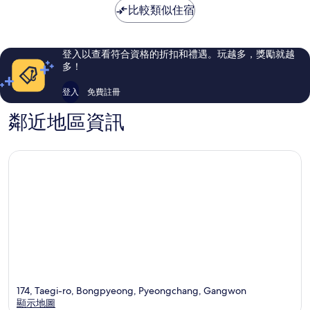
NT$2,181
比較類似住宿
1,005
698
則
則
評
評
論
論
登入以查看符合資格的折扣和禮遇。玩越多，獎勵就越
多！
登入
免費註冊
鄰近地區資訊
174, Taegi-ro, Bongpyeong, Pyeongchang, Gangwon
顯示地圖