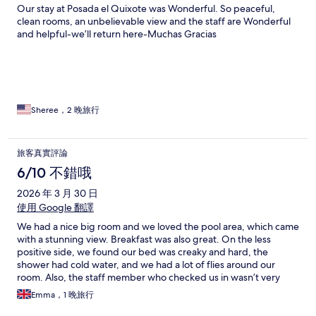
Our stay at Posada el Quixote was Wonderful. So peaceful,
clean rooms, an unbelievable view and the staff are Wonderful
and helpful-we’ll return here-Muchas Gracias
Sheree，2 晚旅行
旅客真實評論
6/10 不錯哦
2026 年 3 月 30 日
使用 Google 翻譯
We had a nice big room and we loved the pool area, which came
with a stunning view. Breakfast was also great. On the less
positive side, we found our bed was creaky and hard, the
shower had cold water, and we had a lot of flies around our
room. Also, the staff member who checked us in wasn’t very
forthcoming with information.
Emma，1 晚旅行