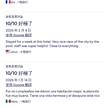
Léa，1 晚旅行
旅客真實評論
10/10 好極了
2026 年 2 月 4 日
使用 Google 翻譯
Stayed for a week at this hotel, Very nice view of the city by the
pool, staff was super helpful. Close to everything.
Jesus，8 晚旅行
旅客真實評論
10/10 好極了
2026 年 1 月 14 日
使用 Google 翻譯
Por mi cumpleaños me dieron una habitación mejor, la atención
fue muy buena. Tiene una vista hermosa y el desayuno está rico
Maria，1 晚旅行