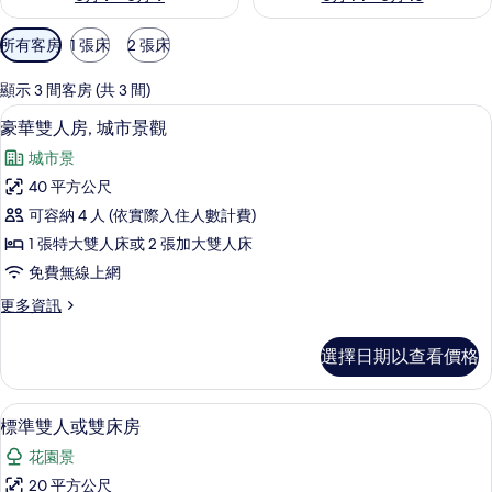
可
所有客房
1 張床
2 張床
用
的
顯示 3 間客房 (共 3 間)
客
豪華雙人房, 城市景觀 | 書桌、免費無
顯
17
豪華雙人房, 城市景觀
房
示
篩
城市景
豪
選
40 平方公尺
華
條
可容納 4 人 (依實際入住人數計費)
雙
件
1 張特大雙人床或 2 張加大雙人床
人
免費無線上網
房,
更
更多資訊
城
多
市
豪
選擇日期以查看價格
華
景
雙
觀
人
標準雙人或雙床房 | 書桌、免費無線上
顯
5
房,
標準雙人或雙床房
的
示
城
所
花園景
市
標
景
有
20 平方公尺