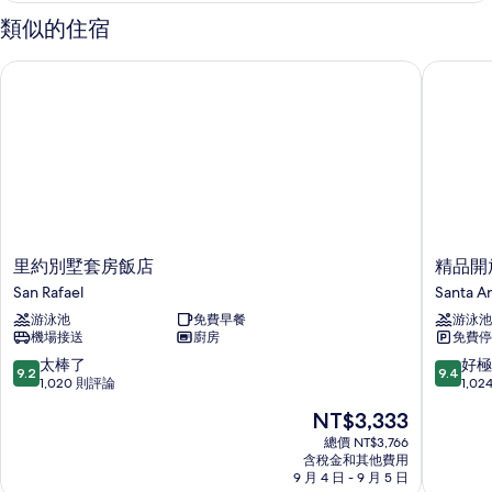
大
人
類似的住宿
房,
雙
1
人
里約別墅套房飯店
精品開放
張
床,
特
大
花
雙
園
人
床,
景
花
觀
園
景
的
觀
里
精
里約別墅套房飯店
精品開
所
的
約
品
San Rafael
Santa A
詳
有
別
開
情
游泳池
免費早餐
游泳池
墅
放
相
機場接送
廚房
免費停
套
式
片
房
公
9.2
9.4
太棒了
好極
9.2
9.4
飯
寓
分，
分，
1,020 則評論
1,0
店
飯
滿
滿
現
NT$3,333
San
店
分
分
在
Rafael
Santa
10
10
總價 NT$3,766
價
含稅金和其他費用
Ana
分，
分，
格
9 月 4 日 - 9 月 5 日
太
好