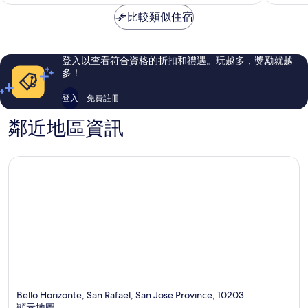
為
棒
極
NT$3,333
比較類似住宿
了，
了，
1,020
1,024
則
則
評
評
登入以查看符合資格的折扣和禮遇。玩越多，獎勵就越
論
論
多！
登入
免費註冊
鄰近地區資訊
Bello Horizonte, San Rafael, San Jose Province, 10203
顯示地圖