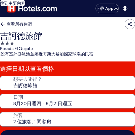
跳到主要內容
下載 App
查看所有住宿
吉訶德旅館
3.0
Posada El Quijote
星
設有室外游泳池並鄰近哥斯大黎加國家球場的民宿
級
住
選擇日期以查看價格
宿
想要去哪裡？
日期
旅客