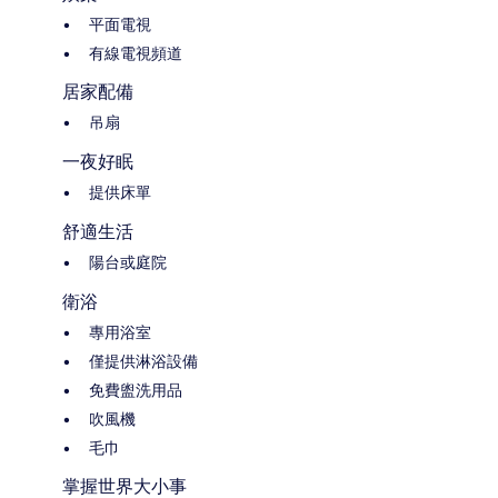
平面電視
有線電視頻道
居家配備
吊扇
一夜好眠
提供床單
舒適生活
陽台或庭院
衛浴
專用浴室
僅提供淋浴設備
免費盥洗用品
吹風機
毛巾
掌握世界大小事