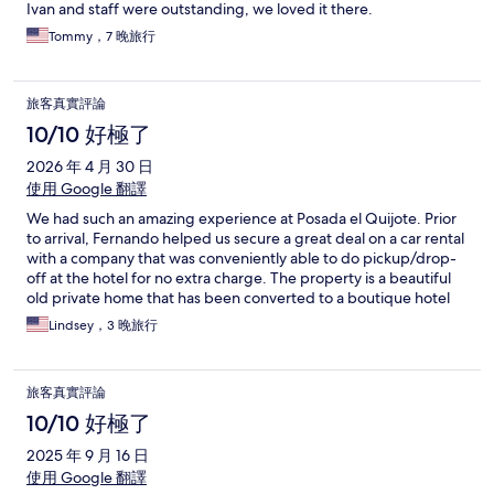
Ivan and staff were outstanding, we loved it there.
Tommy，7 晚旅行
旅客真實評論
10/10 好極了
2026 年 4 月 30 日
使用 Google 翻譯
We had such an amazing experience at Posada el Quijote. Prior
to arrival, Fernando helped us secure a great deal on a car rental
with a company that was conveniently able to do pickup/drop-
off at the hotel for no extra charge. The property is a beautiful
old private home that has been converted to a boutique hotel
with tons of character. Our room was very quiet, daily freshly
Lindsey，3 晚旅行
prepared breakfast was delightful, the pool was lovely, and all
staff were fantastic. Fernando was super helpful in assisting us
find alternative accommodations when we unexpectedly
旅客真實評論
needed to extend our stay in San Jose as Quijote was fully
booked. We will definitely be returning on our next trip to San
10/10 好極了
Jose!
2025 年 9 月 16 日
使用 Google 翻譯