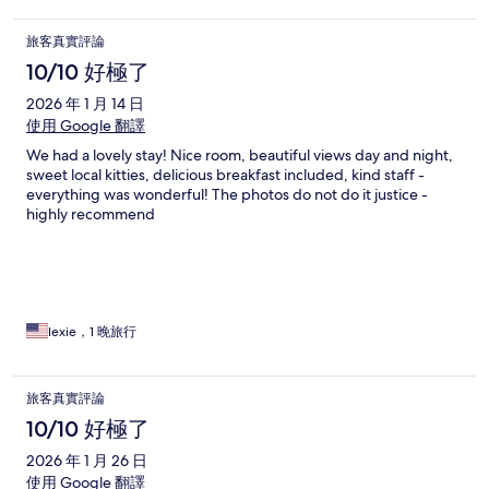
旅客真實評論
10/10 好極了
2026 年 1 月 14 日
使用 Google 翻譯
We had a lovely stay! Nice room, beautiful views day and night,
sweet local kitties, delicious breakfast included, kind staff -
everything was wonderful! The photos do not do it justice -
highly recommend
lexie，1 晚旅行
旅客真實評論
10/10 好極了
2026 年 1 月 26 日
使用 Google 翻譯