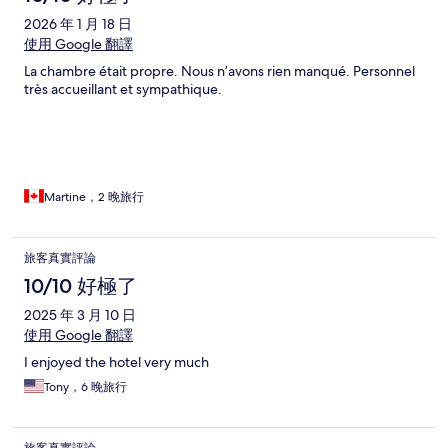
2026 年 1 月 18 日
使用 Google 翻譯
La chambre était propre. Nous n’avons rien manqué. Personnel
très accueillant et sympathique.
Martine，2 晚旅行
旅客真實評論
10/10 好極了
2025 年 3 月 10 日
使用 Google 翻譯
I enjoyed the hotel very much
Tony，6 晚旅行