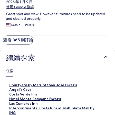
2026 年 1 月 9 日
使用 Google 翻譯
Great spot and view. However, furnitures need to be updated
and cleaned properly.
Sashin，1 晚旅行
查看 365 則評論
繼續探索
住宿
C
Courtyard by Marriott San Jose Escazu
o
A
Angel's Cave
u
n
C
Costa Verde Inn
r
g
o
H
Hotel Monte Campana Escazu
t
e
s
o
L
Las Cumbres Inn
y
l
t
t
a
I
Intercontinental Costa Rica at Multiplaza Mall by
a
'
a
e
s
n
IHG