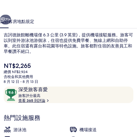
相
一個
下一個
片
71+
簡介
客房
地點
規定
集
吉訶德旅館離機場僅 6.3 公里 (3.9 英里)，提供機場接駁服務。旅客可
以到室外游泳池游個泳，住宿也提供免費早餐、無線上網和自助停
車。此住宿還有露台和花園等特色設施。旅客都對住宿的友善員工和
早餐讚不絕口。
目
NT$2,265
前
總價 NT$2,924
的
含稅金和其他費用
價
8 月 12 日 - 8 月 13 日
室外游泳池，開放時間為 06:00 至 2
格
評
9.6
深受旅客喜愛
是
論
旅
分，
旅客評分最高
NT$2,265
客
查看 365 則評論
滿
評
分
分
10，
熱門設施服務
最
深
高
受
游泳池
機場接送
旅