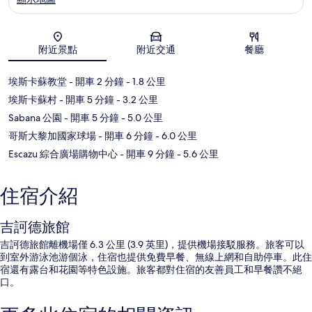
地圖
附近景點
附近交通
餐廳
埃斯卡蘇教堂
- 開車 2 分鐘
- 1.8 公里
埃斯卡蘇村
- 開車 5 分鐘
- 3.2 公里
Sabana 公園
- 開車 5 分鐘
- 5.0 公里
哥斯大黎加國家球場
- 開車 6 分鐘
- 6.0 公里
Escazu 綜合廣場購物中心
- 開車 9 分鐘
- 5.6 公里
住宿介紹
吉訶德旅館
吉訶德旅館離機場僅 6.3 公里 (3.9 英里)，提供機場接駁服務。旅客可以
到室外游泳池游個泳，住宿也提供免費早餐、無線上網和自助停車。此住
宿還有露台和花園等特色設施。旅客都對住宿的友善員工和早餐讚不絕
口。