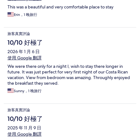
This was a beautiful and very comfortable place to stay
Erin，1 晚旅行
旅客真實評論
10/10 好極了
2026 年 1 月 6 日
使用 Google 翻譯
We were there only for a night l, wish to stay there longer in
future. It was just perfect for very first night of our Costa Rican
vacation. View from bedroom was amazing. Throughly enjoyed
the breakfast they served.
Sunny，1 晚旅行
旅客真實評論
10/10 好極了
2025 年 11 月 9 日
使用 Google 翻譯