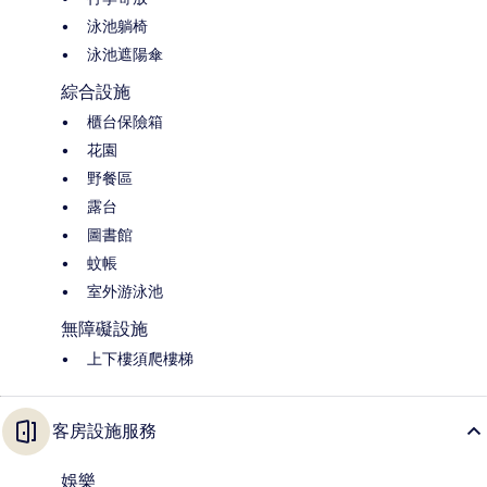
泳池躺椅
泳池遮陽傘
綜合設施
櫃台保險箱
花園
野餐區
露台
圖書館
蚊帳
室外游泳池
無障礙設施
上下樓須爬樓梯
客房設施服務
娛樂