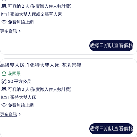
準
觀
相
可容納 2 人 (依實際入住人數計費)
的
雙
詳
片
1 張加大雙人床或 2 張單人床
人
情
免費無線上網
或
更
更多資訊
雙
多
床
標
選擇日期以查看價格
準
房
雙
的
人
高級雙人房, 1 張特大雙人床, 花園景觀
顯
5
或
高級雙人房, 1 張特大雙人床, 花園景觀
所
示
雙
有
花園景
床
高
房
相
30 平方公尺
級
的
片
可容納 2 人 (依實際入住人數計費)
詳
雙
情
1 張特大雙人床
人
免費無線上網
房,
更
更多資訊
1
多
張
高
選擇日期以查看價格
級
特
雙