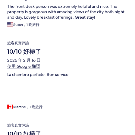
The front desk person was extremely helpful and nice. The
property is gorgeous with amazing views of the city both night
and day. Lovely breakfast offerings. Great stay!
Susan，1 晚旅行
旅客真實評論
10/10 好極了
2026 年 2 月 16 日
使用 Google 翻譯
La chambre parfaite. Bon service.
Martine，1 晚旅行
旅客真實評論
10/10 好極了