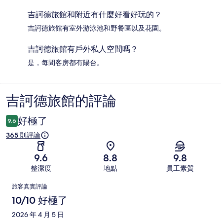
吉訶德旅館和附近有什麼好看好玩的？
吉訶德旅館有室外游泳池和野餐區以及花園。
吉訶德旅館有戶外私人空間嗎？
是，每間客房都有陽台。
吉訶德旅館的評論
評
論
好極了
9.6
365 則評論
9.6
8.8
9.8
整潔度
地點
員工素質
評
旅客真實評論
論
10/10 好極了
2026 年 4 月 5 日