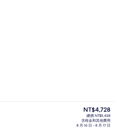
接待櫃台
目
NT$4,728
前
總價 NT$5,438
的
含稅金和其他費用
三人房 | 低過敏寢具、書桌、免費無
價
8 月 16 日 - 8 月 17 日
格
是