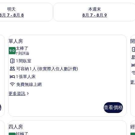
7 - 8月 8) 的供應情況
查看本週末 (8月 7 - 8月 9) 的供應情況
明天
本週末
8月 7 - 8月 8
8月 7 - 8月 9
免費無線上網、床單
單人房 | 低過敏寢具、書桌、免費無線
顯
5
單人房
開
示
太棒了
9.0
9.0 分，滿分 10 分
單
(7
7 則評論
則
人
1 間臥室
評
房
可容納 1 人 (依實際入住人數計費)
論)
的
1 張單人床
更
更
所
免費無線上網
多
有
開
更
更多資訊
放
多
相
式
單
格
查看價格
片
套
人
房
房
的
的
免費無線上網、床單
四人房 | 低過敏寢具、書桌、免費無線
顯
詳
5
詳
四人房
經
情
示
情
好極了