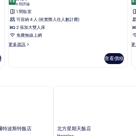
9.8
8.
9.8 分，滿分 10 分
四
(6
6 則評論
則
人
1 間臥室
評
房
可容納 4 人 (依實際入住人數計費)
論)
的
2 張加大雙人床
所
免費無線上網
有
更
更
更多資訊
更
多
多
相
四
經
格
查看價格
片
人
典
房
雙
的
人
詳
房
情
單
人
特波斯特飯店
北方星期天飯店
入
住
的
詳
情
北
爾特波斯特飯店
北方星期天飯店
方
Harrislee