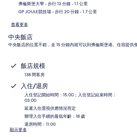
弗倫斯堡大學
- 步行 13 分鐘
- 1.1 公里
GP JOULE競技場
- 步行 20 分鐘
- 1.7 公里
查看更多
中央飯店
中央飯店的位置不錯，走 15 分鐘內就可以到弗倫斯堡港。住宿提供免費無線上
飯店規模
138 間客房
入住/退房
入住登記開始時間：15:00；入住登記結束時間：
03:00
延遲入住需視供應情況而定
辦理入住手續的最低年齡：18 歲
退房時間：11:00
顯示更多