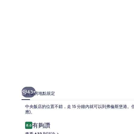
相
片
集
43+
簡介
客房
地點
規定
中央飯店的位置不錯，走 15 分鐘內就可以到弗倫斯堡港。住宿提供
應)。
評
有夠讚
8.6
8.6 分，滿分 10 分，
論
查看 633 則評論