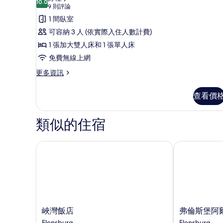
10.0
10.0 分，滿分 10 分
三
(9
9 則評論
則
人
1 間臥室
評
房
可容納 3 人 (依實際入住人數計費)
論)
的
1 張加大雙人床和 1 張單人床
所
免費無線上網
有
更
更多資訊
多
相
三
查看價
片
人
房
的
類似的住宿
詳
情
峽灣飯店
弗倫斯堡阿爾
峽
弗
峽灣飯店
弗倫斯堡阿
灣
倫
Flensburg
Flensburg