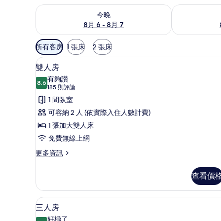
查看今晚 (8月 6 - 8月 7) 的供應情況
查看明天 (8月 
今晚
8月 6 - 8月 7
可
所有客房
1 張床
2 張床
用
雙人房 | 低過敏寢具、書桌、
顯
的
15
雙人房
示
客
有夠讚
8.6
房
8.6 分，滿分 10 分
雙
(185
185 則評論
篩
則
人
1 間臥室
選
評
房
可容納 2 人 (依實際入住人數計費)
條
論)
的
1 張加大雙人床
件
所
免費無線上網
有
更
更多資訊
多
相
雙
查看價
片
人
房
的
三人房 | 低過敏寢具、書桌、
顯
6
詳
三人房
示
情
好極了