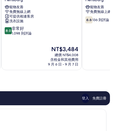
斯
斯
寵物友善
寵物友善
堡
堡
免費無線上網
免費無線上網
星
市
可提供相連客房
期
B&B
6.6
6.6
136 則評論
洗衣設施
日
飯
分，
8.0
非常好
飯
店
滿
8.0
分，
1,098 則評論
店
Flensburg
分
滿
Flensburg
10，
分
136
現
NT$3,484
10
則
在
分，
總價 NT$4,008
評
價
非
含稅金和其他費用
論
格
9 月 6 日 - 9 月 7 日
9
常
為
好，
NT$3,484
1,098
則
評
論
登入
免費註冊