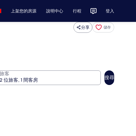
上架您的房源
說明中心
行程
登入
分享
儲存
旅客
搜尋