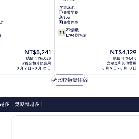
星
游泳池
期
免費早餐
天
Spa
飯
房
免費停車
店
7.8
不錯哦
Harrislee
7.8
分，
論
1,794 則評論
滿
分
現
現
NT$5,241
NT$4,129
10
在
在
分，
總價 NT$6,028
總價 NT$4,418
價
價
不
含稅金和其他費用
含稅金和其他費用
格
格
8 月 9 日 - 8 月 10 日
8 月 9 日 - 8 月 10 日
錯
為
為
哦，
NT$5,241
NT$4,129
比較類似住宿
1,794
則
評
論
越多，獎勵就越多！