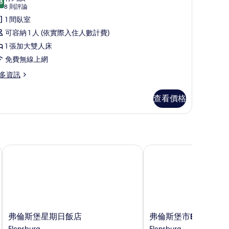
8
8.8 分，滿分 10 分
經
(8
8 則評論
則
典
1 間臥室
評
雙
可容納 1 人 (依實際入住人數計費)
論)
人
1 張加大雙人床
房
免費無線上網
單
多資訊
人
查看價格
入
住
的
所
弗倫斯堡星期日飯店
弗倫斯堡市B&B飯店
有
相
片
弗
弗
弗倫斯堡星期日飯店
弗倫斯堡市B&B飯店
倫
倫
Flensburg
Flensburg