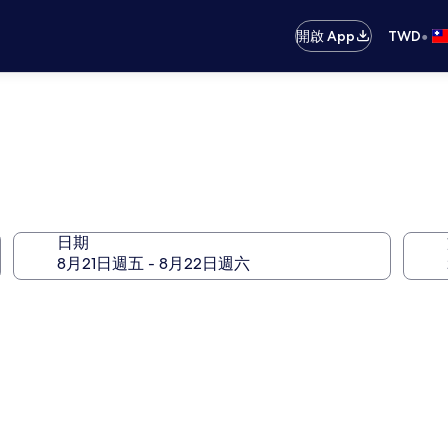
•
開啟 App
TWD
日期