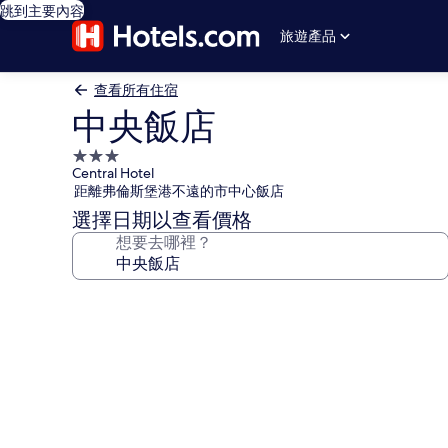
跳到主要內容
旅遊產品
查看所有住宿
中央飯店
3.0
Central Hotel
星
距離弗倫斯堡港不遠的市中心飯店
級
選擇日期以查看價格
住
想要去哪裡？
宿
中
央
飯
店
的