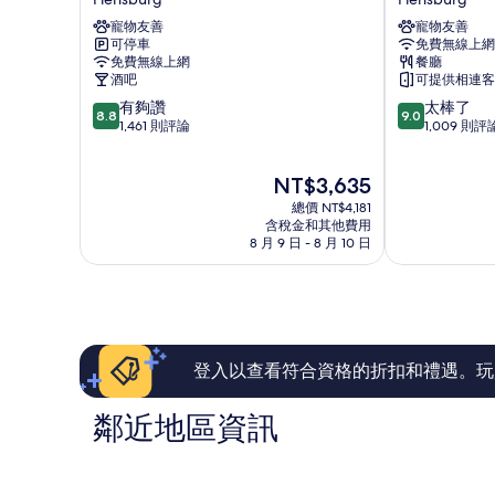
飯
斯
寵物友善
寵物友善
店
堡
可停車
免費無線上網
Flensburg
阿
免費無線上網
餐廳
爾
酒吧
可提供相連客
特
8.8
9.0
有夠讚
太棒了
波
8.8
9.0
分，
分，
1,461 則評論
1,009 則評
斯
滿
滿
特
分
分
飯
現
NT$3,635
10
10
店
在
分，
分，
總價 NT$4,181
Flensburg
價
有
太
含稅金和其他費用
格
8 月 9 日 - 8 月 10 日
夠
棒
為
讚，
了，
NT$3,635
1,461
1,009
則
則
評
評
論
論
登入以查看符合資格的折扣和禮遇。玩
鄰近地區資訊