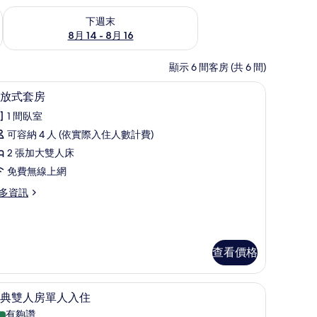
查看下週末 (8月 14 - 8月 16) 的供應情況
下週末
8月 14 - 8月 16
顯示 6 間客房 (共 6 間)
上網、床單
開放式套房 | 低過敏寢具、書桌、免費無線上
顯
5
放式套房
示
1 間臥室
開
可容納 4 人 (依實際入住人數計費)
放
2 張加大雙人床
式
免費無線上網
套
多資訊
房
的
所
查看價格
有
相
上網、床單
低過敏寢具、書桌、免費無線上網、床單
顯
片
5
典雙人房單人入住
示
有夠讚