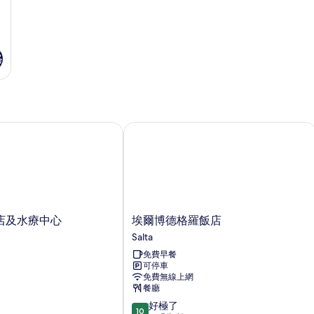
格
及水療中心
埃爾博德格羅飯店
埃
店及水療中心
埃爾博德格羅飯店
爾
Salta
博
免費早餐
德
可停車
格
免費無線上網
羅
餐廳
飯
10.0
好極了
店
10