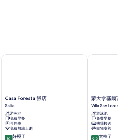
Casa Foresta 飯店
蒙大拿塞爾瓦飯店
Casa
蒙
Casa Foresta 飯店
蒙大拿塞爾瓦飯店
Foresta
大
Salta
Villa San Lorenzo
飯
拿
游泳池
游泳池
店
塞
免費早餐
免費早餐
Salta
爾
可停車
機場接送
瓦
免費無線上網
寵物友善
飯
10.0
9.2
好極了
太棒了
店
10
9.2