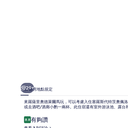
茨
奧
佩
洛
飯
店
的
相
片
集
29+
簡介
客房
地點
規定
來羅薩里奧德萊爾馬玩，可以考慮入住塞羅斯代特茨奧佩洛
或去酒吧/酒廊小酌一兩杯。此住宿還有室外游泳池、露台
評
有夠讚
8.8
8.8 分，滿分 10 分，
論
查看 3 則評論