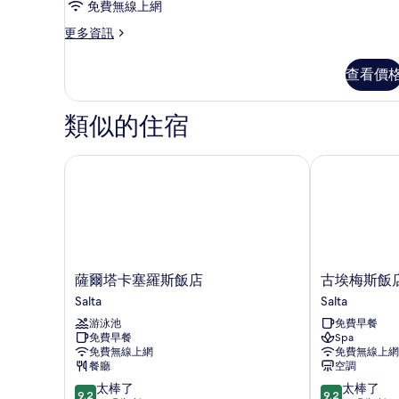
免費無線上網
更
更多資訊
多
客
查看價
房
的
詳
類似的住宿
情
薩爾塔卡塞羅斯飯店
古埃梅斯飯店
薩
古
薩爾塔卡塞羅斯飯店
古埃梅斯飯
爾
埃
Salta
Salta
塔
梅
游泳池
免費早餐
卡
斯
免費早餐
Spa
塞
飯
免費無線上網
免費無線上網
羅
店
餐廳
空調
斯
及
9.2
9.2
太棒了
太棒了
飯
水
9.2
9.2