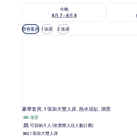
查看今晚 (8月 7 - 8月 8) 的供應情況
查看明天 (8月 
今晚
8月 7 - 8月 8
可
所有客房
1 張床
2 張床
用
的
客
房
篩
選
條
件
豪華套房, 1 張加大雙人床, 熱水浴缸, 湖景
湖景
可容納 5 人 (依實際入住人數計費)
1 張加大雙人床