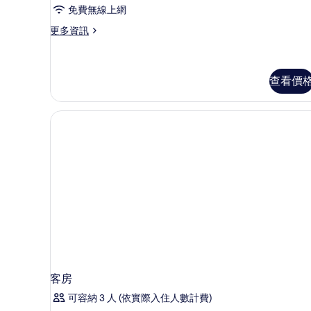
免費無線上網
更
更多資訊
多
豪
華
套
查看價
房,
1
張
加
大
雙
人
床,
熱
水
浴
缸,
湖
景
的
客房
詳
情
可容納 3 人 (依實際入住人數計費)