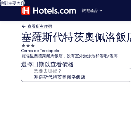
跳到主要內容
旅遊產品
查看所有住宿
塞羅斯代特茨奧佩洛飯
3.0
Cerros de Terciopelo
星
羅薩里奧德萊爾馬飯店，設有室外游泳池和酒吧/酒廊
級
選擇日期以查看價格
住
想要去哪裡？
宿
塞
羅
斯
代
特