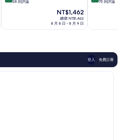
分，
分，
28 則評論
75 則評論
Villa
滿
滿
San
現
NT$1,462
分
分
Lorenzo
在
10
10
總價 NT$1,462
價
8 月 8 日 - 8 月 9 日
8 
分，
分，
格
好
太
為
極
棒
NT$1,462
了，
了，
28
75
則
則
評
評
登入
免費註冊
論
論