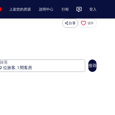
上架您的房源
說明中心
行程
登入
分享
儲存
旅客
搜尋