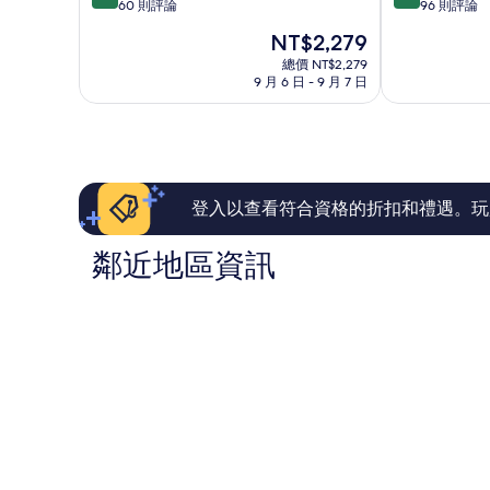
分，
分，
60 則評論
96 則評論
店
療
滿
滿
Salta
中
現
NT$2,279
分
分
心
在
10
10
總價 NT$2,279
Salta
價
9 月 6 日 - 9 月 7 日
分，
分，
格
太
太
為
棒
棒
NT$2,279
了，
了，
60
96
則
則
評
評
登入以查看符合資格的折扣和禮遇。玩
論
論
鄰近地區資訊