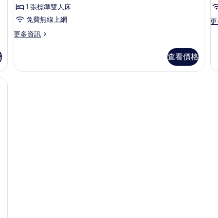
1 張標準雙人床
免費無線上網
更
更
多
更
更多資訊
標
多
準
舒
雙
格
查看價格
適
人
雙
或
人
雙
或
床
雙
房,
床
1
房,
間
1
臥
間
室,
臥
泳
室,
池
公
景
園
觀
景
的
觀
詳
的
情
詳
情