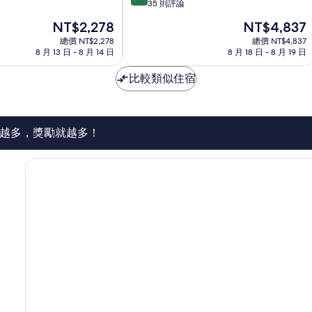
分，
35 則評論
Salta
滿
現
現
NT$2,278
NT$4,837
分
在
在
10
總價 NT$2,278
總價 NT$4,837
價
價
8 月 13 日 - 8 月 14 日
8 月 18 日 - 8 月 19 日
分，
格
格
好
為
為
比較類似住宿
極
NT$2,278
NT$4,837
了，
35
則
評
越多，獎勵就越多！
論