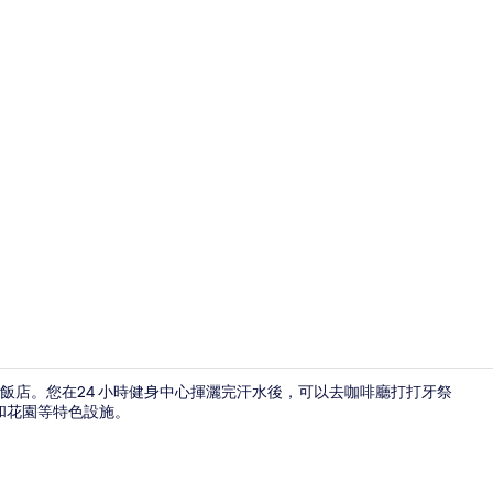
客房內保險箱
飯店。您在24 小時健身中心揮灑完汗水後，可以去咖啡廳打打牙祭
和花園等特色設施。
餐廳