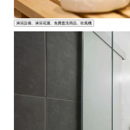
淋浴設備、淋浴花灑、免費盥洗用品、吹風機