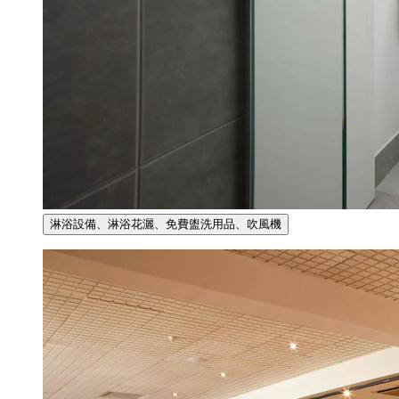
淋浴設備、淋浴花灑、免費盥洗用品、吹風機