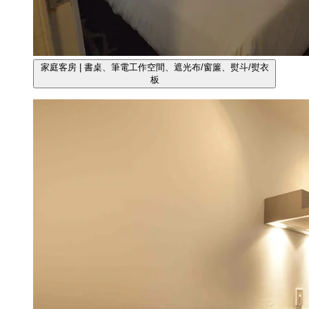
家庭客房 | 書桌、筆電工作空間、遮光布/窗簾、熨斗/熨衣
板