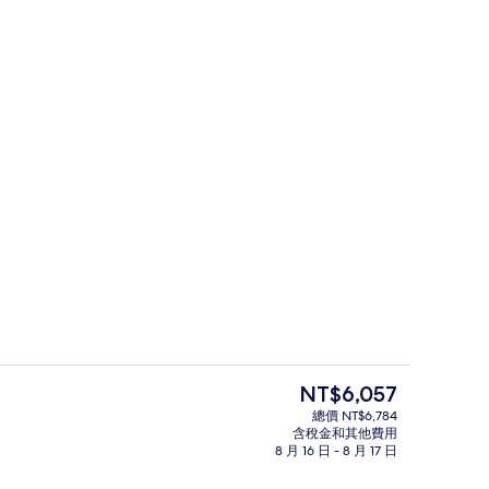
 遮光布/窗簾、熨斗/熨衣板、免費無線上網、獨特裝潢
住宿正面
目
NT$6,057
前
總價 NT$6,784
的
含稅金和其他費用
Double Room Superior | 
價
8 月 16 日 - 8 月 17 日
格
是