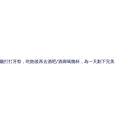
圖
廳打打牙祭，吃飽後再去酒吧/酒廊喝幾杯，為一天劃下完美