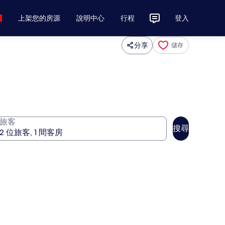
上架您的房源
說明中心
行程
登入
分享
儲存
旅客
搜尋