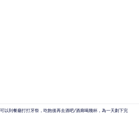
頂樓客房 |
可以到餐廳打打牙祭，吃飽後再去酒吧/酒廊喝幾杯，為一天劃下完
外觀