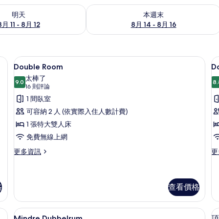
1 - 8月 12) 的供應情況
查看本週末 (8月 14 - 8月 16) 的供應情
明天
本週末
8月 11 - 8月 12
8月 14 - 8月 16
r | 遮光布/窗簾、熨斗/熨衣板、免費無線上網、獨特裝潢
Double Room | 遮光布/窗簾、
顯
6
Double Room
D
示
太棒了
9.0
8.
Double
D
9.0 分，滿分 10 分
(16
16 則評論
Room
則
R
1 間臥室
評
S
的
可容納 2 人 (依實際入住人數計費)
論)
所
1 張特大雙人床
有
免費無線上網
相
更
更
更多資訊
更
片
多
多
Double
Do
Room
R
的
Su
格
查看價格
詳
的
情
詳
| 遮光布/窗簾、熨斗/熨衣板、免費無線上網、獨特裝潢
Mindre Dubbelrum | 遮光布
顯
情
4
Mindre Dubbelrum
頂