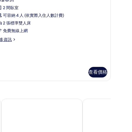
示
2 間臥室
頂
可容納 4 人 (依實際入住人數計費)
樓
2 張標準雙人床
客
免費無線上網
房
多資訊
的
所
有
相
查看價格
片
Åhus Brygga Apartment Hotel
亞拉索夫高爾夫球渡假