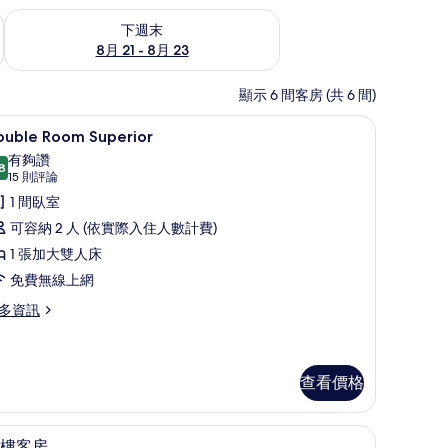
況
查看下週末 (8月 21 - 8月 23) 的供應情況
下週末
8月 21 - 8月 23
顯示 6 間客房 (共 6 間)
熨斗/熨衣板、免費無線上網、獨特裝潢
Double Room Superior | 遮光布/窗
顯
14
ouble Room Superior
示
有夠讚
8
ouble
8.8 分，滿分 10 分
(15
15 則評論
oom
則
1 間臥室
評
uperior
可容納 2 人 (依實際入住人數計費)
論)
的
1 張加大雙人床
所
免費無線上網
有
多資訊
相
uble
片
oom
perior
查看價格
/窗簾、熨斗/熨衣板、免費無線上網、獨特裝潢
頂樓客房 | 遮光布/窗簾、熨斗/熨衣板、免費
顯
6
樓客房