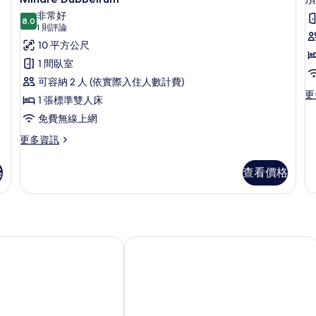
示
非常好
8.0
Mindre
8.0 分，滿分 10 分
(1
1 則評論
Dubbelrum
則
10 平方公尺
評
的
1 間臥室
論)
所
可容納 2 人 (依實際入住人數計費)
更
更
有
1 張標準雙人床
多
相
免費無線上網
頂
樓
片
更
更多資訊
客
多
房
Mindre
的
格
查看價格
Dubbelrum
詳
的
情
詳
情
斯飯店
卡斯坦耶倫茲瓦德西斯酒店