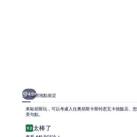
特
惹
瓦
卡
德
飯
店
的
相
片
48+
簡介
客房
地點
規定
集
來歐胡斯玩，可以考慮入住奧胡斯卡斯特惹瓦卡德飯店。您
美句點。
評
太棒了
9.2
9.2 分，滿分 10 分，
論
查看 481 則評論