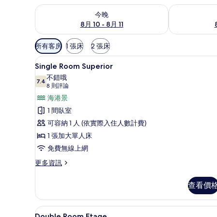
查看今晚 (8月 10 - 8月 11) 的供應情況
查看明天 (8月 1
今晚
8月 10 - 8月 11
可
所有客房
1 張床
2 張床
用
Single Room Superio
顯
的
2
Single Room Superior
示
客
不錯哦
7.4
房
Single
7.4 分，滿分 10 分
(8
8 則評論
篩
Room
則
海港景
選
評
Superior
1 間臥室
條
論)
的
可容納 1 人 (依實際入住人數計費)
件
所
1 張加大單人床
有
免費無線上網
相
更
更多資訊
片
多
Single
查看價
Room
Superior
的
Double Room Etage 
顯
4
詳
Double Room Etage