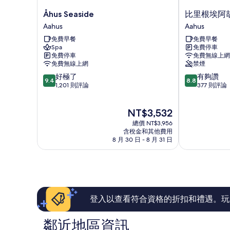
Åhus
比
Åhus Seaside
比里根埃阿
Seaside
里
Aahus
Aahus
Aahus
根
免費早餐
免費早餐
埃
Spa
免費停車
阿
免費停車
免費無線上網
胡
免費無線上網
禁煙
斯
9.4
8.8
好極了
有夠讚
飯
9.4
8.8
分，
分，
1,201 則評論
377 則評論
店
滿
滿
Aahus
分
分
現
NT$3,532
10
10
在
分，
分，
總價 NT$3,956
價
好
有
含稅金和其他費用
格
8 月 30 日 - 8 月 31 日
極
夠
為
了，
讚，
NT$3,532
1,201
377
則
則
評
評
論
論
登入以查看符合資格的折扣和禮遇。玩
鄰近地區資訊