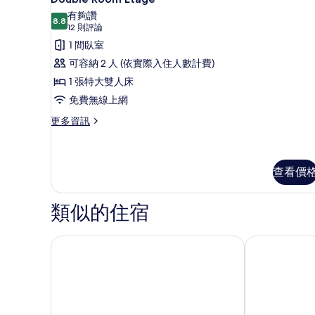
示
情
有夠讚
8.8
Double
8.8 分，滿分 10 分
(12
12 則評論
Room
則
1 間臥室
評
Etage
可容納 2 人 (依實際入住人數計費)
論)
的
1 張特大雙人床
所
免費無線上網
有
更
更多資訊
相
多
Double
片
Room
Etage
查看價
的
詳
類似的住宿
情
Åhus Seaside
比里根埃阿胡