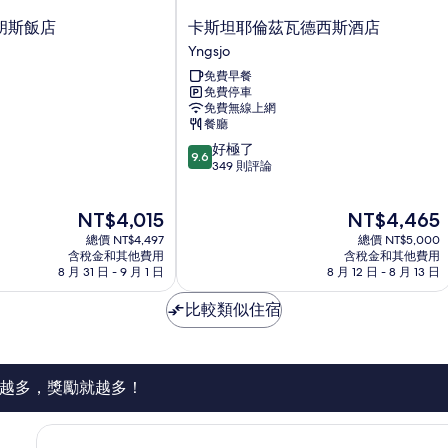
卡
胡斯飯店
卡斯坦耶倫茲瓦德西斯酒店
斯
Yngsjo
坦
免費早餐
耶
免費停車
倫
免費無線上網
茲
餐廳
瓦
9.6
好極了
德
9.6
分，
349 則評論
西
滿
斯
分
酒
現
現
NT$4,015
NT$4,465
10
店
在
在
分，
總價 NT$4,497
Yngsjo
總價 NT$5,000
價
價
好
含稅金和其他費用
含稅金和其他費用
格
格
8 月 31 日 - 9 月 1 日
8 月 12 日 - 8 月 13 日
極
為
為
了，
NT$4,015
NT$4,465
比較類似住宿
349
則
評
論
越多，獎勵就越多！