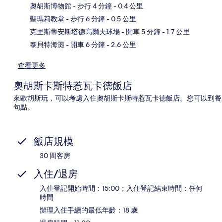
奧胡斯博物館
- 步行 4 分鐘
- 0.4 公里
地
聖瑪莉教堂
- 步行 6 分鐘
- 0.5 公里
克里斯蒂安斯塔德高爾夫球場
- 開車 5 分鐘
- 1.7 公里
泰貝特海灘
- 開車 6 分鐘
- 2.6 公里
查看更多
奧胡斯卡斯特惹瓦卡德飯店
來歐胡斯玩，可以考慮入住奧胡斯卡斯特惹瓦卡德飯店。您可以到餐
句點。
飯店規模
30 間客房
入住/退房
入住登記開始時間：15:00；入住登記結束時間：任何
時間
辦理入住手續的最低年齡：18 歲