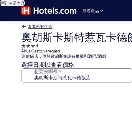
跳到主要內容
旅遊產品
查看所有住宿
奧胡斯卡斯特惹瓦卡德
3.5
Åhus Gästgivaregård
星
河畔飯店，位於歐胡斯並設有餐廳和酒吧/酒廊
級
選擇日期以查看價格
住
想要去哪裡？
宿
奧
胡
斯
卡
斯