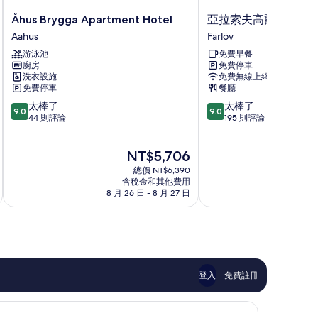
Åhus
亞
Åhus Brygga Apartment Hotel
亞拉索夫高爾夫球渡
Brygga
拉
Aahus
Färlöv
Apartment
索
游泳池
免費早餐
Hotel
夫
廚房
免費停車
Aahus
高
洗衣設施
免費無線上網
爾
免費停車
餐廳
夫
9.0
9.0
太棒了
太棒了
球
9.0
9.0
分，
分，
44 則評論
195 則評論
渡
滿
滿
假
分
分
村
現
NT$5,706
10
10
Färlöv
在
分，
分，
總價 NT$6,390
價
太
太
含稅金和其他費用
格
8 月 26 日 - 8 月 27 日
8 
棒
棒
為
了，
了，
NT$5,706
44
195
則
則
評
評
論
論
登入
免費註冊