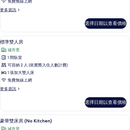
免費無線上網
房
更
更多資訊
的
多
所
家
選擇日期以查看價格
庭
有
三
相
人
標準雙人房 | 客房內保險箱、遮光布/
顯
35
房
標準雙人房
片
示
的
城市景
詳
標
情
1 間臥室
準
可容納 2 人 (依實際入住人數計費)
雙
1 張加大雙人床
人
免費無線上網
房
更
更多資訊
的
多
所
標
選擇日期以查看價格
準
有
雙
相
人
豪華雙床房 (No Kitchen) | 客
顯
6
房
豪華雙床房 (No Kitchen)
片
示
的
城市景