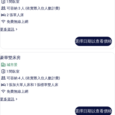
1 間臥室
Room
可容納 3 人 (依實際入住人數計費)
的
2 張單人床
所
免費無線上網
有
相
更
更多資訊
多
片
Standard
選擇日期以查看價格
Twin
Room
的
豪華雙床房 | 客房內保險箱、遮光布/
顯
9
詳
豪華雙床房
示
情
城市景
豪
1 間臥室
華
可容納 4 人 (依實際入住人數計費)
雙
1 張加大單人床和 1 張標準雙人床
床
免費無線上網
房
更
更多資訊
的
多
所
豪
選擇日期以查看價格
華