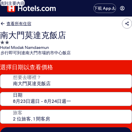
跳到主要內容
下載 App
查看所有住宿
南大門莫達克飯店
2.0
Hotel Modak Namdaemun
星
步行即可到達南大門市場的市中心飯店
級
住
選擇日期以查看價格
宿
想要去哪裡？
日期
旅客