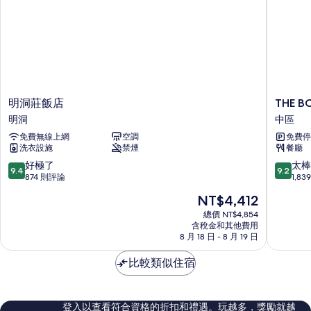
明
THE
明洞莊飯店
THE 
洞
BOTANI
明洞
中區
莊
SEWO
免費無線上網
空調
免費停
飯
MYEO
洗衣設施
禁煙
餐廳
店
飯
明
店
9.4
9.2
好極了
太棒
9.4
9.2
洞
中
分，
分，
874 則評論
1,8
區
滿
滿
現
NT$4,412
分
分
在
10
10
總價 NT$4,854
價
含稅金和其他費用
分，
分，
格
8 月 18 日 - 8 月 19 日
好
太
為
極
棒
NT$4,412
比較類似住宿
了，
了，
874
1,839
則
則
評
評
登入以查看符合資格的折扣和禮遇。玩越多，獎勵就越