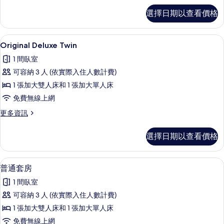
片
套
選擇日期以查看價格
房
(C)
的
Original Deluxe Twin | 客
顯
12
詳
Original Deluxe Twin
示
情
1 間臥室
Original
可容納 3 人 (依實際入住人數計費)
Deluxe
1 張加大雙人床和 1 張加大單人床
Twin
免費無線上網
的
所
更
更多資訊
多
有
Original
選擇日期以查看價格
相
Deluxe
Twin
片
的
普通套房 | 起居區 | 50-吋智慧型電
顯
23
詳
普通套房
示
情
1 間臥室
普
可容納 3 人 (依實際入住人數計費)
通
1 張加大雙人床和 1 張加大單人床
套
免費無線上網