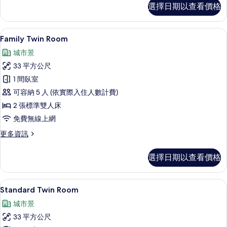
Suite
選擇日期以查看價格
B
的
詳
客房內保險箱、遮光布/窗簾、免費無
顯
7
情
Family Twin Room
示
城市景
Family
33 平方公尺
Twin
1 間臥室
Room
可容納 5 人 (依實際入住人數計費)
的
2 張標準雙人床
所
免費無線上網
有
相
更
更多資訊
多
片
Family
選擇日期以查看價格
Twin
Room
的
Standard Twin Room | 客房
顯
14
詳
Standard Twin Room
示
情
城市景
Standard
33 平方公尺
Twin