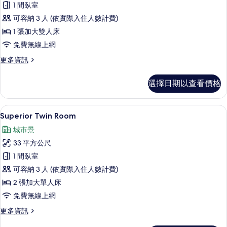
1 間臥室
Room
可容納 3 人 (依實際入住人數計費)
的
1 張加大雙人床
所
免費無線上網
有
相
更
更多資訊
多
片
Superior
選擇日期以查看價格
Double
Room
的
客房內保險箱、遮光布/窗簾、免費無
顯
9
詳
Superior Twin Room
示
情
城市景
Superior
33 平方公尺
Twin
1 間臥室
Room
可容納 3 人 (依實際入住人數計費)
的
2 張加大單人床
所
免費無線上網
有
相
更
更多資訊
多
片