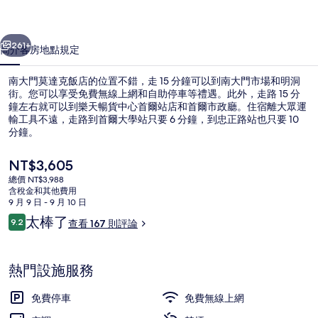
飯
一個
下一個
店
261+
簡介
客房
地點
規定
的
南大門莫達克飯店的位置不錯，走 15 分鐘可以到南大門市場和明洞
相
街。您可以享受免費無線上網和自助停車等禮遇。此外，走路 15 分
鐘左右就可以到樂天暢貨中心首爾站店和首爾市政廳。住宿離大眾運
片
輸工具不遠，走路到首爾大學站只要 6 分鐘，到忠正路站也只要 10
集
分鐘。
目
NT$3,605
前
總價 NT$3,988
的
含稅金和其他費用
外觀
價
9 月 9 日 - 9 月 10 日
格
評
太棒了
9.2
查看 167 則評論
是
9.2 分，滿分 10 分，
論
NT$3,605
熱門設施服務
免費停車
免費無線上網