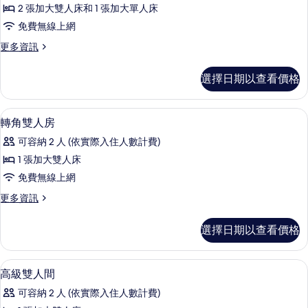
情
2 張加大雙人床和 1 張加大單人床
Suite
免費無線上網
的
所
更
更多資訊
多
有
Family
選擇日期以查看價格
相
Triple
Suite
片
的
客房內保險箱、遮光布/窗簾、免費無
顯
9
詳
轉角雙人房
示
情
可容納 2 人 (依實際入住人數計費)
轉
1 張加大雙人床
角
免費無線上網
雙
更
更多資訊
人
多
房
轉
選擇日期以查看價格
角
的
雙
所
人
客房內保險箱、遮光布/窗簾、免費無
顯
8
房
高級雙人間
有
示
的
相
可容納 2 人 (依實際入住人數計費)
詳
高