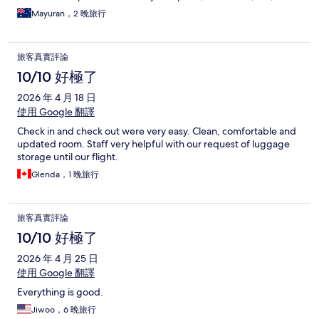
this was fine for us.
Mayuran，2 晚旅行
旅客真實評論
10/10 好極了
2026 年 4 月 18 日
使用 Google 翻譯
Check in and check out were very easy. Clean, comfortable and
updated room. Staff very helpful with our request of luggage
storage until our flight.
Glenda，1 晚旅行
旅客真實評論
10/10 好極了
2026 年 4 月 25 日
使用 Google 翻譯
Everything is good.
Jiwoo，6 晚旅行