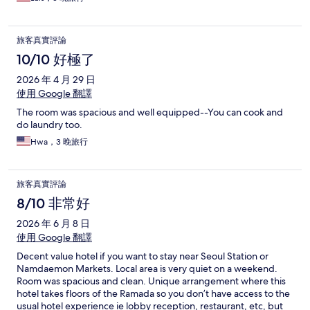
旅客真實評論
10/10 好極了
2026 年 4 月 29 日
使用 Google 翻譯
The room was spacious and well equipped--You can cook and
do laundry too.
Hwa，3 晚旅行
旅客真實評論
8/10 非常好
2026 年 6 月 8 日
使用 Google 翻譯
Decent value hotel if you want to stay near Seoul Station or
Namdaemon Markets. Local area is very quiet on a weekend.
Room was spacious and clean. Unique arrangement where this
hotel takes floors of the Ramada so you don’t have access to the
usual hotel experience ie lobby reception, restaurant, etc, but