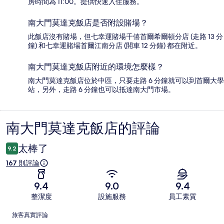
房時間為 11:00。提供快速入住服務。
南大門莫達克飯店是否附設賭場？
此飯店沒有賭場，但七幸運賭場千僖首爾希爾頓分店 (走路 13 分
鐘) 和七幸運賭場首爾江南分店 (開車 12 分鐘) 都在附近。
南大門莫達克飯店附近的環境怎麼樣？
南大門莫達克飯店位於中區，只要走路 6 分鐘就可以到首爾大學
站，另外，走路 6 分鐘也可以抵達南大門市場。
南大門莫達克飯店的評論
評
論
太棒了
9.2
167 則評論
9.4
9.0
9.4
整潔度
設施服務
員工素質
評
旅客真實評論