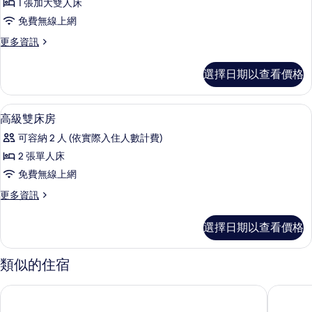
情
片
1 張加大雙人床
級
免費無線上網
雙
更
更多資訊
人
多
間
高
選擇日期以查看價格
級
的
雙
所
人
客房內保險箱、遮光布/窗簾、免費無
顯
8
間
高級雙床房
有
示
的
相
可容納 2 人 (依實際入住人數計費)
詳
高
情
片
2 張單人床
級
免費無線上網
雙
更
更多資訊
床
多
房
高
選擇日期以查看價格
級
的
雙
所
床
類似的住宿
房
有
的
明洞莊飯店
THE BO
相
詳
情
片