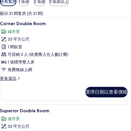
所有客房
1 張床
2 張床
3 張床以上
用
的
顯示 21 間客房 (共 21 間)
客
Corner Double Room | 客房
顯
9
Corner Double Room
房
示
篩
城市景
Corner
選
33 平方公尺
Double
條
1 間臥室
Room
件
可容納 3 人 (依實際入住人數計費)
的
1 張標準雙人床
所
免費無線上網
有
相
更
更多資訊
多
片
Corner
選擇日期以查看價格
Double
Room
的
Superior Double Room | 
顯
7
詳
Superior Double Room
示
情
城市景
Superior
33 平方公尺
Double