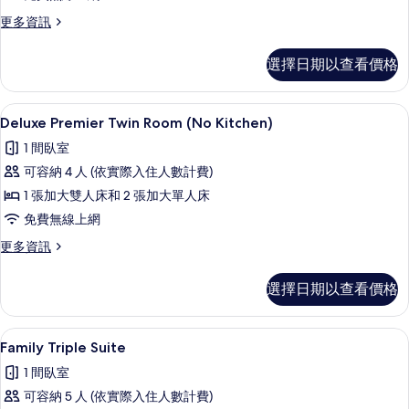
房
更
更多資訊
的
多
所
普
選擇日期以查看價格
通
有
套
相
房
Deluxe Premier Twin Room (
顯
14
的
Deluxe Premier Twin Room (No Kitchen)
片
示
詳
1 間臥室
情
Deluxe
可容納 4 人 (依實際入住人數計費)
Premier
1 張加大雙人床和 2 張加大單人床
Twin
免費無線上網
Room
(No
更
更多資訊
多
Kitchen)
Deluxe
的
選擇日期以查看價格
Premier
所
Twin
Room
有
Family Triple Suite | 起居區 
顯
15
(No
Family Triple Suite
相
示
Kitchen)
1 間臥室
的
片
Family
詳
可容納 5 人 (依實際入住人數計費)
Triple