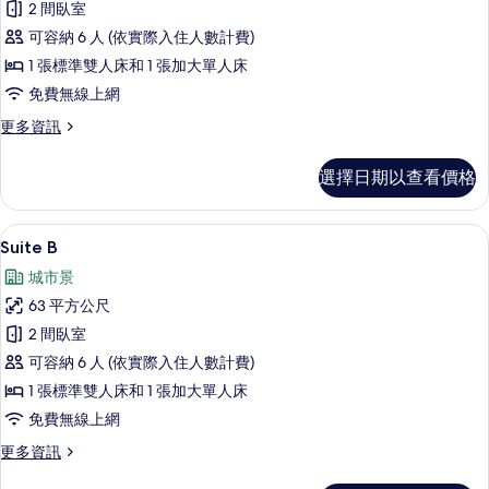
2 間臥室
的
可容納 6 人 (依實際入住人數計費)
所
1 張標準雙人床和 1 張加大單人床
有
免費無線上網
相
更
更多資訊
片
多
Suite
選擇日期以查看價格
A
的
詳
Suite B | 起居區 | 50-吋智慧型
顯
16
情
Suite B
示
城市景
Suite
63 平方公尺
B
2 間臥室
的
可容納 6 人 (依實際入住人數計費)
所
1 張標準雙人床和 1 張加大單人床
有
免費無線上網
相
更
更多資訊
片
多