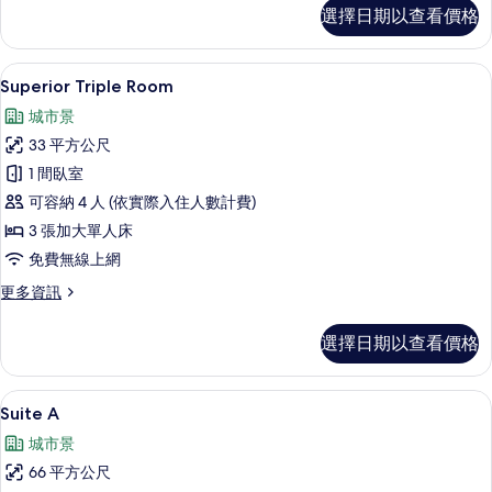
Superior
選擇日期以查看價格
Twin
Room
的
Superior Triple Room | 客
顯
5
詳
Superior Triple Room
示
情
城市景
Superior
33 平方公尺
Triple
1 間臥室
Room
可容納 4 人 (依實際入住人數計費)
的
3 張加大單人床
所
免費無線上網
有
相
更
更多資訊
多
片
Superior
選擇日期以查看價格
Triple
Room
的
Suite A | 起居區 | 50-吋智慧型
顯
18
詳
Suite A
示
情
城市景
Suite
66 平方公尺
A