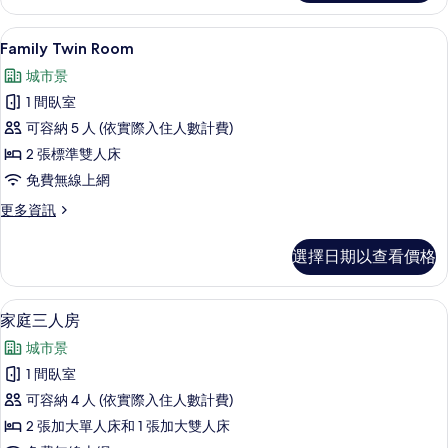
有
雙
相
床
Family Twin Room | 客房內保
顯
14
房
Family Twin Room
片
示
的
城市景
詳
Family
情
1 間臥室
Twin
可容納 5 人 (依實際入住人數計費)
Room
2 張標準雙人床
的
免費無線上網
所
有
更
更多資訊
多
相
Family
選擇日期以查看價格
片
Twin
Room
的
家庭三人房 | 客房內保險箱、遮光布/
顯
8
詳
家庭三人房
示
情
城市景
家
1 間臥室
庭
可容納 4 人 (依實際入住人數計費)
三
2 張加大單人床和 1 張加大雙人床
人