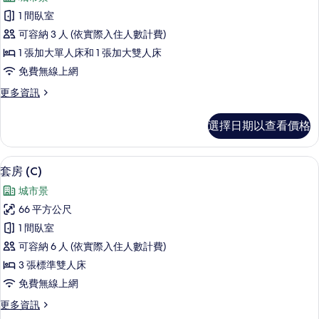
詳
豪
情
1 間臥室
華
可容納 3 人 (依實際入住人數計費)
雙
1 張加大單人床和 1 張加大雙人床
床
免費無線上網
房
更
更多資訊
(No
多
Kitchen)
豪
選擇日期以查看價格
華
的
雙
所
床
套房 (C) | 客房內保險箱、遮光布/
顯
有
15
房
套房 (C)
示
(No
相
城市景
Kitchen)
套
片
的
66 平方公尺
房
詳
1 間臥室
情
(C)
可容納 6 人 (依實際入住人數計費)
的
3 張標準雙人床
所
免費無線上網
有
更
更多資訊
相
多