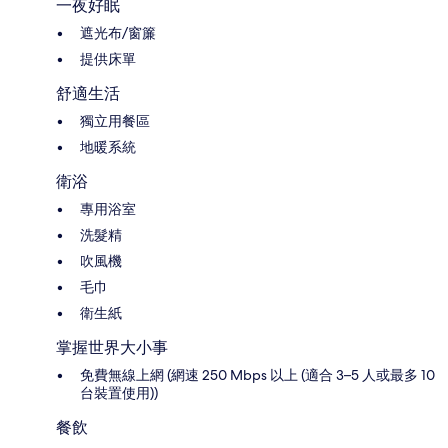
一夜好眠
遮光布/窗簾
提供床單
舒適生活
獨立用餐區
地暖系統
衛浴
專用浴室
洗髮精
吹風機
毛巾
衛生紙
掌握世界大小事
免費無線上網 (網速 250 Mbps 以上 (適合 3–5 人或最多 10
台裝置使用))
餐飲