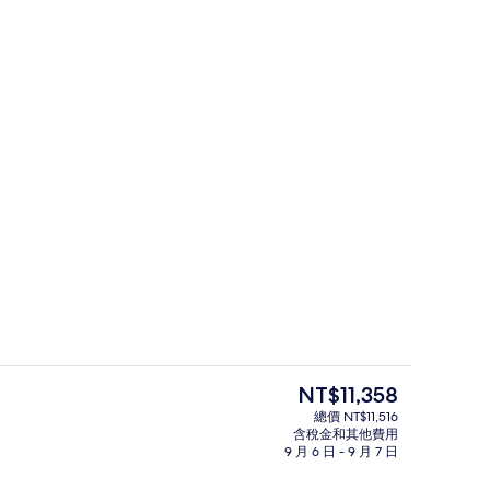
私人海灘、躺椅、遮陽傘、海灘浴巾
片
目
NT$11,358
前
總價 NT$11,516
的
含稅金和其他費用
羽絨被、迷你吧、客房內保險箱
鳥瞰角度
價
9 月 6 日 - 9 月 7 日
格
是