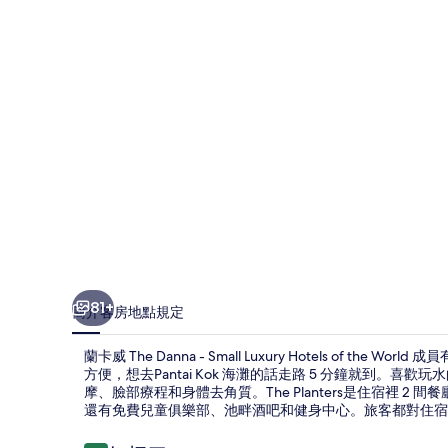
-
Small
Luxury
Hotels
of
the
World
成
員
的
相
81+
簡介
客房
地點
規定
片
蘭卡威 The Danna - Small Luxury Hotels o
集
方便，想去Pantai Kok 海灘的話走路 5 分鐘就到
摩、臉部療程和身體去角質。The Planters是住宿裡
還有免費兒童俱樂部、池畔酒吧和健身中心。旅客都對住宿