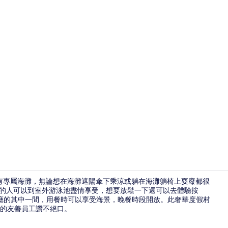
旅遊達人影
f the World 成員有專屬海灘，無論想在海灘遮陽傘下乘涼或躺在海灘躺椅上耍廢都很
。喜歡玩水的人可以到室外游泳池盡情享受，想要放鬆一下還可以去體驗按
 2 間餐廳的其中一間，用餐時可以享受海景，晚餐時段開放。此奢華度假村
高級寢具、
的友善員工讚不絕口。