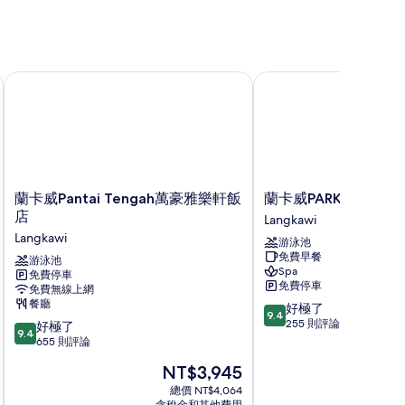
蘭卡威Pantai Tengah萬豪雅樂軒飯店
蘭卡威PARKROYAL度
蘭
蘭
蘭卡威Pantai Tengah萬豪雅樂軒飯
蘭卡威PARKROYAL
卡
卡
店
Langkawi
威
威
Langkawi
游泳池
Pantai
PARKROYAL
免費早餐
Tengah
游泳池
度
Spa
免費停車
萬
假
免費停車
免費無線上網
豪
村
餐廳
9.4
好極了
雅
Langkawi
9.4
分，
255 則評論
9.4
樂
好極了
9.4
滿
分，
軒
655 則評論
分
滿
飯
現
NT$3,945
10
分
店
在
分，
10
Langkawi
總價 NT$4,064
價
好
含稅金和其他費用