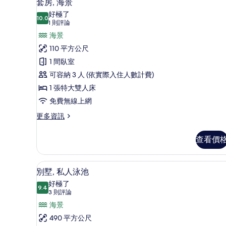
9
的
套房, 海景
示
詳
好極了
情
10.0
10.0 分，滿分 10 分
套
(1
1 則評論
則
房,
海景
評
海
110 平方公尺
論)
景
1 間臥室
的
可容納 3 人 (依實際入住人數計費)
所
1 張特大雙人床
有
免費無線上網
相
更
更多資訊
多
片
套
查看價
房,
海
景
別墅, 私人泳池 | 高級寢具
顯
5
的
別墅, 私人泳池
示
詳
好極了
情
9.4
9.4 分，滿分 10 分
別
(3
3 則評論
則
墅,
海景
評
私
490 平方公尺
論)