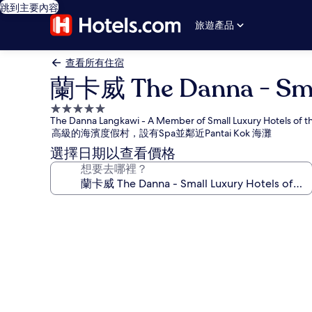
跳到主要內容
旅遊產品
查看所有住宿
蘭卡威 The Danna - Smal
5.0
The Danna Langkawi - A Member of Small Luxury Hotels of t
星
高級的海濱度假村，設有Spa並鄰近Pantai Kok 海灘
級
選擇日期以查看價格
住
想要去哪裡？
宿
蘭
卡
威
The
Danna