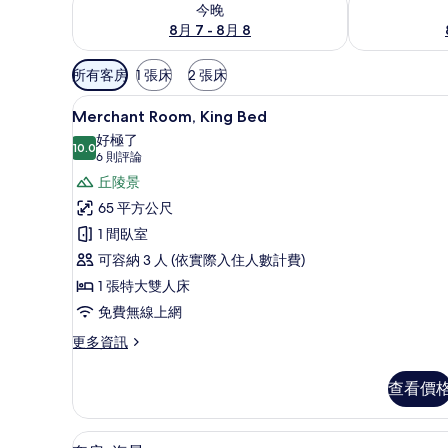
今晚
8月 7 - 8月 8
可
所有客房
1 張床
2 張床
用
Merchant Room, King
顯
的
6
Merchant Room, King Bed
示
客
好極了
10.0
房
Merchant
10.0 分，滿分 10 分
(6
6 則評論
篩
Room,
則
丘陵景
選
評
King
65 平方公尺
條
論)
Bed
1 間臥室
件
的
可容納 3 人 (依實際入住人數計費)
所
1 張特大雙人床
有
免費無線上網
相
更
更多資訊
片
多
Merchant
查看價
Room,
King
Bed
套房, 海景 | 高級寢具、羽絨
顯