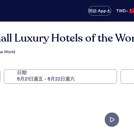
•
開啟 App
TWD
l Luxury Hotels of the W
he World
日期