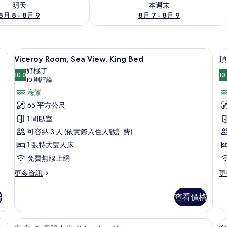
明天
本週末
8月 8 - 8月 9
8月 7 - 8月 9
 Bed | 高級寢具、羽絨被、迷你吧、客房內保險箱
Viceroy Room, Sea View, Ki
顯
7
Viceroy Room, Sea View, King Bed
頂
示
好極了
10.0
10
Viceroy
10.0 分，滿分 10 分
(10
10 則評論
Room,
則
海景
評
Sea
65 平方公尺
論)
View,
1 間臥室
房
King
可容納 3 人 (依實際入住人數計費)
Bed
1 張特大雙人床
的
免費無線上網
所
更
更
更多資訊
更
有
多
多
相
Viceroy
頂
格
查看價格
Room,
級
片
Sea
客
View,
房,
被、迷你吧、客房內保險箱
客房, 2 張單人床 (Merchant) |
顯