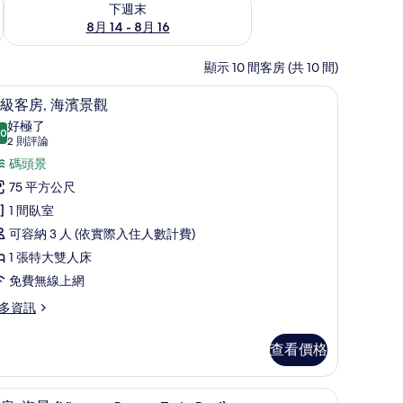
下週末
8月 14 - 8月 16
顯示 10 間客房 (共 10 間)
ng Bed | 高級寢具、羽絨被、迷你吧、客房內保險箱
頂級客房, 海濱景觀 | 高級寢具、羽絨被、迷
顯
7
級客房, 海濱景觀
示
好極了
.0
10.0 分，滿分 10 分
頂
(2
2 則評論
則
級
碼頭景
評
客
75 平方公尺
論)
,
1 間臥室
海
可容納 3 人 (依實際入住人數計費)
濱
1 張特大雙人床
景
免費無線上網
觀
多資訊
的
查看價格
所
有
 高級寢具、羽絨被、迷你吧、客房內保險箱
客房, 海景 (Viceroy Room, Twin Bed
顯
相