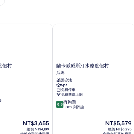
假村
蘭卡威威斯汀水療度假村
蘭
度假村
蘭卡威威斯汀水療度假村
卡
瓜埠
威
游泳池
威
Spa
斯
免費停車
汀
免費無線上網
水
論
8.8
有夠讚
療
8.8
分，
1,002 則評論
度
滿
假
分
村
現
現
NT$3,655
NT$5,579
10
瓜
在
在
分，
總價 NT$4,189
埠
總價 NT$6,295
價
價
有
含稅金和其他費用
含稅金和其他費用