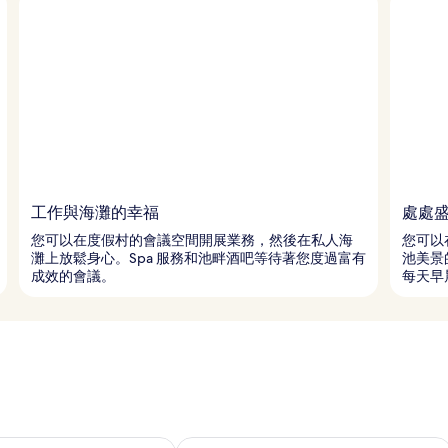
工作與海灘的幸福
處處
您可以在度假村的會議空間開展業務，然後在私人海
您可以
灘上放鬆身心。Spa 服務和池畔酒吧等待著您度過富有
池美景
成效的會議。
每天早
8 - 8月 9) 的供應情況
查看本週末 (8月 7 - 8月 9) 的供應情況