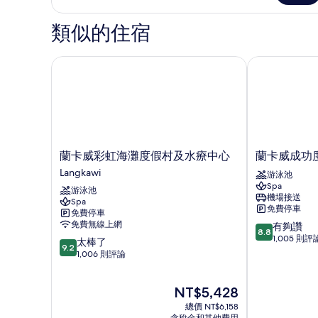
相
客
片
房
類似的住宿
的
詳
情
蘭卡威彩虹海灘度假村及水療中心
蘭卡威成功度
蘭
蘭
蘭卡威彩虹海灘度假村及水療中心
蘭卡威成功
卡
卡
Langkawi
游泳池
威
威
Spa
游泳池
彩
成
機場接送
Spa
虹
功
免費停車
免費停車
海
度
免費無線上網
8.8
有夠讚
灘
假
8.8
分，
1,005 則評
9.2
太棒了
度
村
9.2
滿
分，
1,006 則評論
假
分
滿
村
10
分
及
現
分，
NT$5,428
10
水
在
有
分，
療
總價 NT$6,158
價
夠
太
含稅金和其他費用