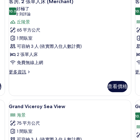
6
King
海
客房, 2 張單人床 (Merchant)
客
示
Bed
濱
好極了
的
10.0
景
10
10.0 分，滿分 10 分
客
(2
2 則評論
詳
觀
則
房,
丘陵景
房
情
的
評
詳
2
65 平方公尺
情
論)
張
1 間臥室
單
(
可容納 3 人 (依實際入住人數計費)
R
人
2 張單人床
T
床
免費無線上網
B
(Merchant)
更
更
更多資訊
更
的
多
多
客
客
所
格
查看價格
房,
房,
有
2
海
張
景
相
、羽絨被、迷你吧、客房內保險箱
Grand Viceroy Sea View |
顯
7
單
(V
Grand Viceroy Sea View
G
片
示
人
Ro
海景
床
Tw
10
Grand
G
(Merchant)
Be
75 平方公尺
Viceroy
C
的
的
1 間臥室
Sea
D
詳
詳
情
情
可容納 3 人 (依實際入住人數計費)