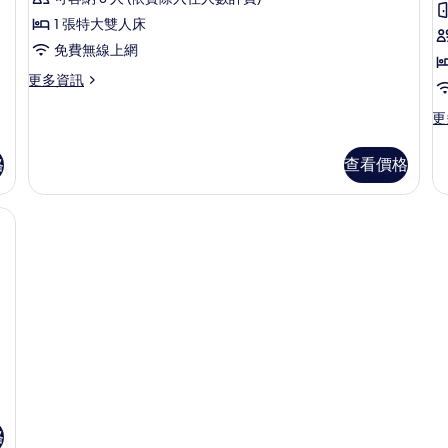
View
S
V
的
1 張特大雙人床
所
免費無線上網
有
更
更多資訊
多
相
Grand
更
更
片
Viceroy
多
Sea
G
格
查看價格
View
Co
的
Du
詳
Se
、迷你吧、客房內保險箱
情
Vi
的
詳
情
格