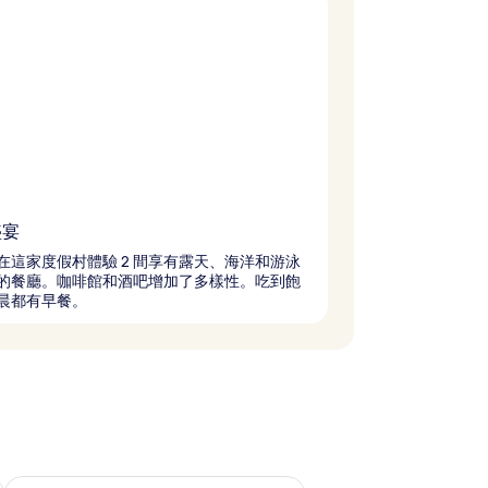
盛宴
在這家度假村體驗 2 間享有露天、海洋和游泳
的餐廳。咖啡館和酒吧增加了多樣性。吃到飽
晨都有早餐。
查看下週末 (8月 14 - 8月 16) 的供應情況