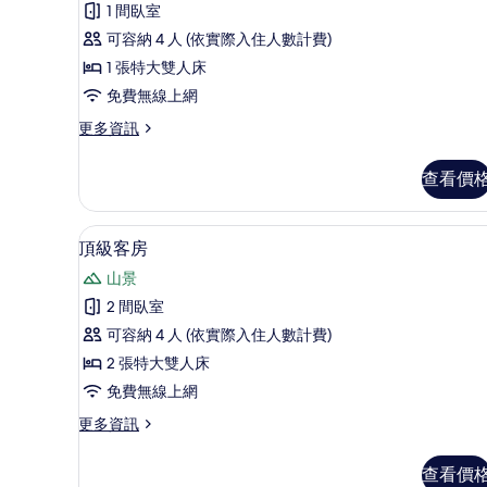
人
1 間臥室
泳
可容納 4 人 (依實際入住人數計費)
池
1 張特大雙人床
的
免費無線上網
所
更
更多資訊
多
有
別
查看價
相
墅,
私
片
人
頂級客房 | 高級寢具、羽絨被
顯
7
泳
頂級客房
示
池
山景
的
頂
詳
2 間臥室
級
情
可容納 4 人 (依實際入住人數計費)
客
2 張特大雙人床
房
免費無線上網
的
更
更多資訊
所
多
有
頂
查看價
級