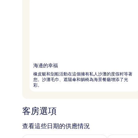
海邊的幸福
橡皮艇和划船活動在這個擁有私人沙灘的度假村等著
您。沙灘毛巾、遮陽傘和躺椅為海景餐廳增添了光
彩。
客房選項
查看這些日期的供應情況
查看今晚 (8月 7 - 8月 8) 的供應情況
查看明天 (8月 