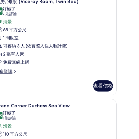
7
房, 海景 (Viceroy Room, Twin Bed)
示
片
好極了
.0
10.0 分，滿分 10 分
客
(2
2 則評論
則
,
海景
評
海
65 平方公尺
論)
景
1 間臥室
Viceroy
可容納 3 人 (依實際入住人數計費)
oom,
2 張單人床
win
免費無線上網
ed)
多資訊
的
所
查看價格
有
相
 高級寢具、羽絨被、迷你吧、客房內保險箱
高級寢具、羽絨被、迷你吧、客房內保險箱
顯
7
iceroy
rand Corner Duchess Sea View
片
示
om,
好極了
in
.0
rand
10.0 分，滿分 10 分
(1
1 則評論
d)
orner
則
海景
評
uchess
110 平方公尺
論)