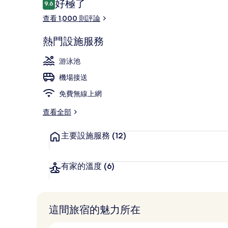
評
好極了
9.6
9.6 分，滿分 10 分，
論
查看 1,000 則評論
外觀
熱門設施服務
游泳池
機場接送
免費無線上網
查看全部
主要設施服務
(12)
有家的溫度
(6)
這間旅宿的魅力所在