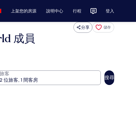
上架您的房源
說明中心
行程
登入
分享
儲存
orld 成員
旅客
搜尋