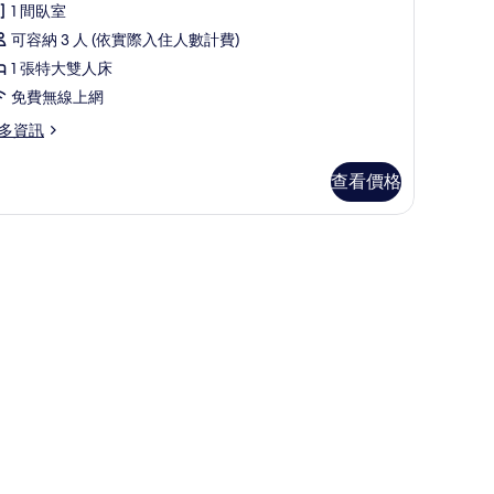
ea
1 間臥室
iew
可容納 3 人 (依實際入住人數計費)
的
1 張特大雙人床
所
免費無線上網
有
多資訊
相
片
rand
查看價格
rner
chess
a
ew