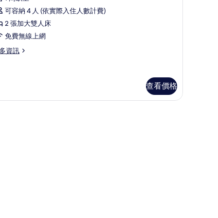
華
可容納 4 人 (依實際入住人數計費)
四
2 張加大雙人床
人
免費無線上網
房
多資訊
的
所
有
查看價格
相
片