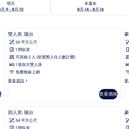
9 - 8月 10) 的供應情況
查看本週末 (8月 14 - 8月 16) 的供應情
明天
本週末
8月 9 - 8月 10
8月 14 - 8月 16
上網、床單
雙人房, 陽台 | 隔音、免費無線上網、
顯
7
雙人房, 陽台
豪
示
26 平方公尺
雙
1 間臥室
人
可容納 2 人 (依實際入住人數計費)
房,
1 張加大雙人床
陽
免費無線上網
台
房
更
更
更多資訊
更
的
多
多
所
雙
豪
格
查看價格
人
華
有
房,
雙
相
陽
人
網、床單
四人房, 陽台 | 隔音、免費無線上網、
顯
11
台
房,
四人房, 陽台
豪
片
示
的
陽
54 平方公尺
詳
台
四
情
的
1 間臥室