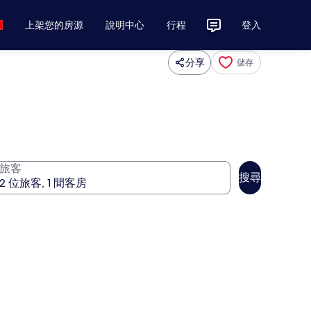
上架您的房源
說明中心
行程
登入
分享
儲存
旅客
搜尋