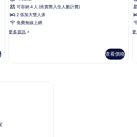
人
詳
可容納 4 人 (依實際入住人數計費)
情
房,
2 張加大雙人床
陽
免費無線上網
台
更
更
更多資訊
更
的
多
多
所
四
豪
人
華
有
房,
四
格
查看價格
相
陽
人
台
房
片
的
的
詳
詳
情
情
家