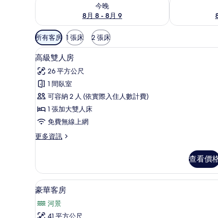
查看今晚 (8月 8 - 8月 9) 的供應情況
查看明天 (8月 
今晚
8月 8 - 8月 9
可
所有客房
1 張床
2 張床
用
高級雙人房 | 隔音、免費無線
顯
的
6
高級雙人房
示
客
26 平方公尺
房
高
1 間臥室
篩
級
可容納 2 人 (依實際入住人數計費)
選
雙
條
1 張加大雙人床
人
件
免費無線上網
房
更
更多資訊
的
多
所
高
查看價
級
有
雙
相
人
豪華客房 | 隔音、免費無線上
顯
9
房
豪華客房
片
示
的
河景
詳
豪
情
41 平方公尺