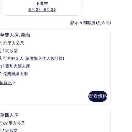
況
查看下週末 (8月 21 - 8月 23) 的供應情況
下週末
8月 21 - 8月 23
顯示 6 間客房 (共 6 間)
床單
豪華雙人房, 陽台 | 隔音、免費無線上網、床單
顯
7
華雙人房, 陽台
示
31 平方公尺
豪
1 間臥室
華
可容納 2 人 (依實際入住人數計費)
雙
1 張加大雙人床
人
免費無線上網
,
多資訊
陽
台
查看價格
的
所
床單
豪華四人房 | 隔音、免費無線上網、床單
顯
11
華四人房
有
示
相
69 平方公尺
豪
片
1 間臥室