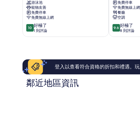
游泳池
免費停車
民
魚
寵物友善
免費無線上網
宿
的
免費停車
餐廳
冬
家
免費無線上網
空調
山
五
10.0
9.6
好極了
好極了
鄉
結
10
9.6
分，
分，
1 則評論
8 則評論
鄉
滿
滿
分
分
10
10
分，
分，
好
好
極
極
登入以查看符合資格的折扣和禮遇。玩
了，
了，
1
8
鄰近地區資訊
則
則
評
評
論
論