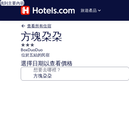
跳到主要內容
旅遊產品
查看所有住宿
方塊朶朶
3.0
BoxDuoDuo
星
位於五結的民宿
級
選擇日期以查看價格
住
想要去哪裡？
宿
方
塊
朶
朶
的