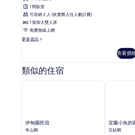
華
1 間臥室
客
可容納 2 人 (依實際入住人數計費)
房
1 張加大雙人床
的
免費無線上網
所
更
更多資訊
有
多
相
豪
查看價
華
片
客
房
類似的住宿
的
詳
情
伊甸園民宿
宜蘭小魚的家
伊
宜
伊甸園民宿
宜蘭小魚的
甸
蘭
冬山鄉
五結鄉
園
小