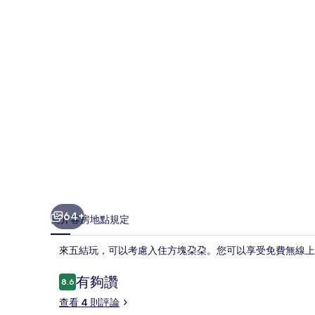
相
片
集
64+
簡介
客房
地點
規定
來五結玩，可以考慮入住方塊朶朶。您可以享受免費無線上
評
有夠讚
8.6
8.6 分，滿分 10 分，
論
查看 4 則評論