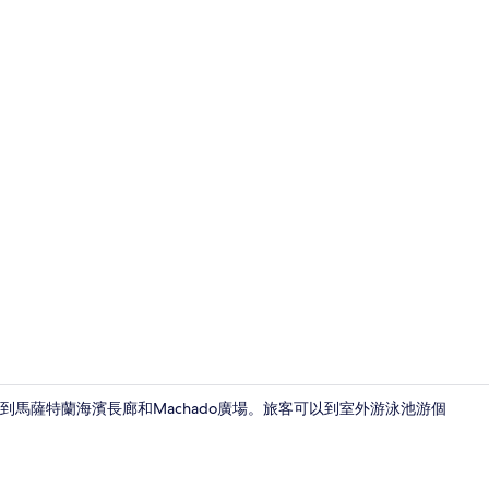
舒適公寓, 庭院
15 分鐘內可以到馬薩特蘭海濱長廊和Machado廣場。旅客可以到室外游泳池游個
舒適公寓 | 