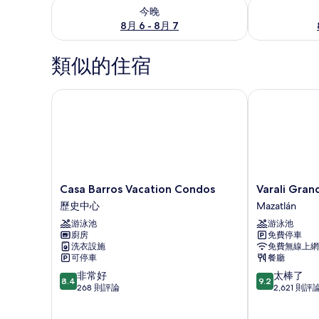
查看今晚 (8月 6 - 8月 7) 的供應情況
查看明天 (8月 
今晚
8月 6 - 8月 7
類似的住宿
Casa Barros Vacation Condos
Varali Grand 
Casa
Varali
Casa Barros Vacation Condos
Varali Gran
Barros
Grand
歷史中心
Mazatlán
Vacation
Hotel
游泳池
游泳池
Condos
Mazatlán
廚房
免費停車
歷
洗衣設施
免費無線上網
史
可停車
餐廳
中
8.4
9.2
非常好
太棒了
心
8.4
9.2
分，
分，
268 則評論
2,621 則評
滿
滿
分
分