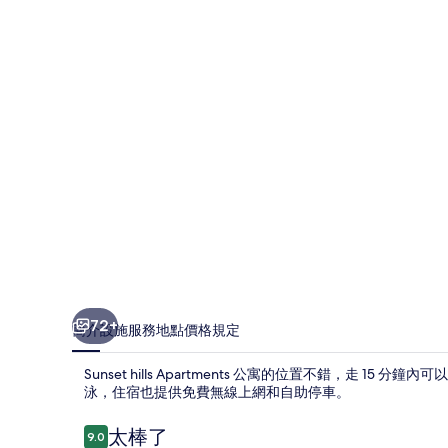
的
相
片
集
72+
簡介
設施服務
地點
價格
規定
Sunset hills Apartments 公寓的位置不錯，走 
泳，住宿也提供免費無線上網和自助停車。
評
太棒了
9.0
9.0 分，滿分 10 分，