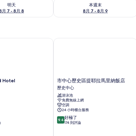
7 - 8月 8) 的供應情況
查看本週末 (8月 7 - 8月 9) 的供應情況
明天
本週末
8月 7 - 8月 8
8月 7 - 8月 9
Hotel
市中心歷史區提耶拉馬里納飯店
市
d Hotel
市中心歷史區提耶拉馬里納飯店
中
歷史中心
心
游泳池
歷
免費無線上網
史
空調
區
24 小時櫃台服務
提
9.4
好極了
耶
9.4
分，
論
174 則評論
拉
滿
馬
分
里