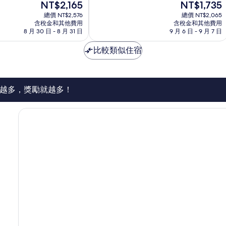
現
現
NT$2,165
NT$1,735
10
納
在
在
分，
總價 NT$2,576
飯
總價 NT$2,065
價
價
好
含稅金和其他費用
含稅金和其他費用
店
格
格
8 月 30 日 - 8 月 31 日
9 月 6 日 - 9 月 7 日
極
歷
為
為
了，
史
NT$2,165
NT$1,735
比較類似住宿
174
中
則
心
評
論
越多，獎勵就越多！