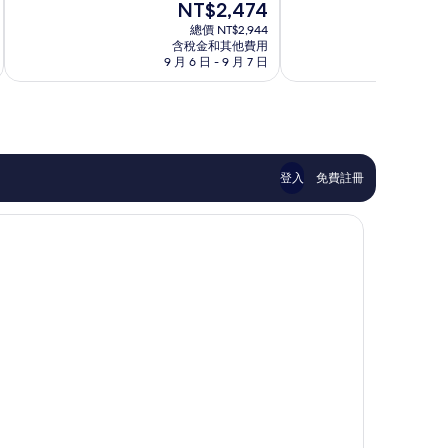
現
NT$2,474
10
分
下
段
在
分，
10
飯
總價 NT$2,944
價
非
含稅金和其他費用
分，
店
格
9 月 6 日 - 9 月 7 日
9
常
太
黃
為
好，
棒
金
NT$2,474
1,510
了，
地
則
1,012
段
評
則
論
評
論
登入
免費註冊