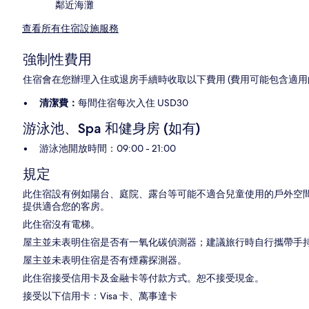
鄰近海灘
查看所有住宿設施服務
強制性費用
住宿會在您辦理入住或退房手續時收取以下費用 (費用可能包含適用
清潔費：
每間住宿每次入住 USD30
游泳池、Spa 和健身房 (如有)
游泳池開放時間：09:00 - 21:00
規定
此住宿設有例如陽台、庭院、露台等可能不適合兒童使用的戶外空
提供適合您的客房。
此住宿沒有電梯。
屋主並未表明住宿是否有一氧化碳偵測器；建議旅行時自行攜帶手
屋主並未表明住宿是否有煙霧探測器。
此住宿接受信用卡及金融卡等付款方式。恕不接受現金。
接受以下信用卡：Visa 卡、萬事達卡