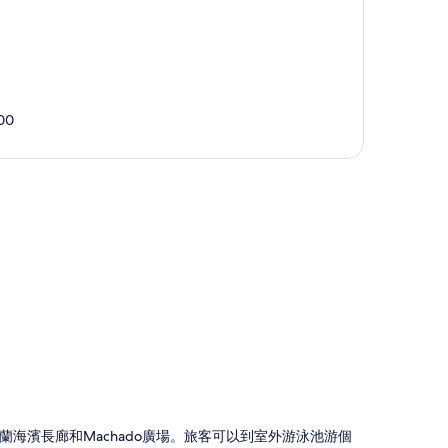
000
圖
可以到馬薩特蘭海濱長廊和Machado廣場。旅客可以到室外游泳池游個