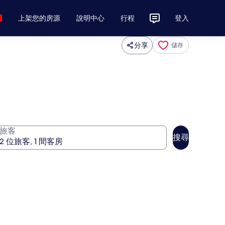
上架您的房源
說明中心
行程
登入
分享
儲存
旅客
搜尋