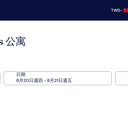
•
TWD
nts 公寓
日期