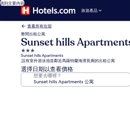
跳到主要內容
旅遊產品
查看所有住宿
整間出租公寓
Sunset hills Apartme
3.0
Sunset hills Apartments
星
設有室外游泳池並鄰近馬薩特蘭海濱長廊的出租公寓
級
選擇日期以查看價格
住
想要去哪裡？
宿
Sunset
hills
Apartments
公
寓