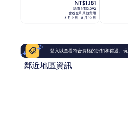
現
NT$1,181
10
10
在
分，
分，
總價 NT$3,092
價
非
太
含稅金和其他費用
格
8 月 9 日 - 8 月 10 日
常
棒
為
好，
了，
NT$1,181
268
2,621
則
則
評
評
論
論
登入以查看符合資格的折扣和禮遇。玩
鄰近地區資訊