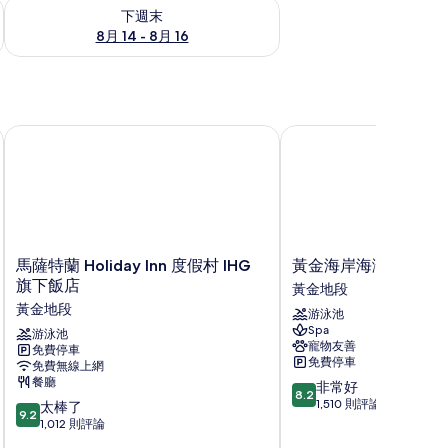
查看下週末 (8月 14 - 8月 16) 的供應情況
下週末
8月 14 - 8月 16
馬薩特蘭 Holiday Inn 度假村 IHG 旗下飯店
黃金海岸海灘飯店
馬
黃
馬薩特蘭 Holiday Inn 度假村 IHG
黃金海岸海灘飯店
薩
金
旗下飯店
黃金地段
特
海
黃金地段
游泳池
蘭
岸
Spa
Holiday
游泳池
海
寵物友善
免費停車
Inn
灘
免費停車
免費無線上網
度
飯
餐廳
8.2
非常好
假
店
8.2
分，
1,510 則評論
9.2
村
太棒了
黃
9.2
滿
分，
IHG
1,012 則評論
金
分
滿
旗
地