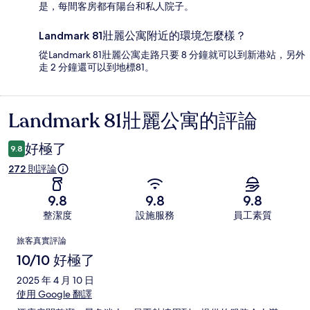
是，每間客房都有陽台和私人院子。
Landmark 81壯麗公寓附近的環境怎麼樣？
從Landmark 81壯麗公寓走路只要 8 分鐘就可以到新港站，另外
走 2 分鐘還可以到地標81。
Landmark 81壯麗公寓的評論
評
論
好極了
9.8
272 則評論
9.8
9.8
9.8
整潔度
設施服務
員工素質
評
旅客真實評論
論
10/10 好極了
2025 年 4 月 10 日
使用 Google 翻譯