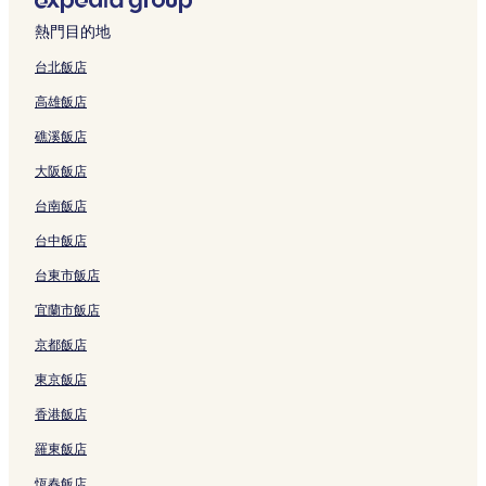
的
結
a
i
結
n
連
a
c
P
l
r
e
r
c
T
o
連
l
g
的
結
i
e
a
&
y
&
a
e
E
n
熱門目的地
結
i
o
連
g
的
l
S
H
H
n
H
L
A
t
n
結
o
連
a
p
o
o
d
o
M
i
台北飯店
y
的
n
結
c
a
t
t
S
t
e
r
高雄飯店
的
連
的
e
的
e
e
a
e
t
p
連
結
連
H
連
l
l
i
l
r
o
礁溪飯店
結
結
o
結
的
的
G
的
o
r
t
連
連
o
連
B
t
大阪飯店
e
結
結
n
結
e
的
l
C
n
連
台南飯店
的
e
T
結
連
n
h
台中飯店
結
t
a
台東市飯店
r
n
e
h
宜蘭市飯店
H
的
o
連
京都飯店
t
結
e
東京飯店
l
香港飯店
的
連
羅東飯店
結
恆春飯店