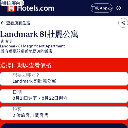
跳到主要內容
下載 App
查看所有住宿
Landmark 81壯麗公寓
2.5
Landmark 81 Magnificent Apartment
星
設有餐廳並鄰近地標81的飯店
級
住
選擇日期以查看價格
宿
想要去哪裡？
日期
旅客