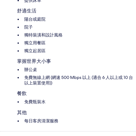
提供床單
舒適生活
陽台或庭院
院子
獨特裝潢和設計風格
獨立用餐區
獨立起居區
掌握世界大小事
辦公桌
免費無線上網 (網速 500 Mbps 以上 (適合 6 人以上或 10 台
以上裝置使用))
餐飲
免費瓶裝水
其他
每日客房清潔服務