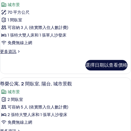
示
篩
城市景
全
選
70 平方公尺
景
條
1 間臥室
公
件
可容納 3 人 (依實際入住人數計費)
寓,
1 張特大雙人床和 1 張單人沙發床
1
免費無線上網
間
更
更多資訊
臥
多
室,
全
選擇日期以查看價格
景
陽
公
台,
寓,
尊榮公寓, 2 間臥室, 陽台, 城市景觀
顯
16
1
城
尊榮公寓, 2 間臥室, 陽台, 城市景觀
示
間
市
城市景
臥
尊
景
室,
2 間臥室
榮
陽
觀
可容納 5 人 (依實際入住人數計費)
台,
公
的
城
2 張特大雙人床和 1 張單人沙發床
寓,
市
所
免費無線上網
景
2
有
觀
更