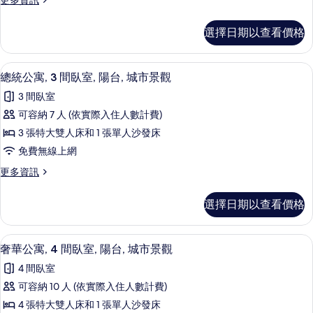
更多資訊
間
的
多
相
臥
詳
尊
片
選擇日期以查看價格
情
榮
室,
公
陽
寓,
總統公寓, 3 間臥室, 陽台, 城市景觀 | 
顯
42
2
台,
總統公寓, 3 間臥室, 陽台, 城市景觀
示
間
城
3 間臥室
臥
總
市
室,
可容納 7 人 (依實際入住人數計費)
統
陽
景
3 張特大雙人床和 1 張單人沙發床
台,
公
觀
城
免費無線上網
寓,
市
的
更
更多資訊
景
3
多
所
觀
間
總
的
有
選擇日期以查看價格
統
臥
詳
相
公
情
室,
寓,
片
奢華公寓, 4 間臥室, 陽台, 城市景觀 |
顯
43
3
陽
奢華公寓, 4 間臥室, 陽台, 城市景觀
示
間
台,
4 間臥室
臥
奢
城
室,
可容納 10 人 (依實際入住人數計費)
華
陽
市
4 張特大雙人床和 1 張單人沙發床
台,