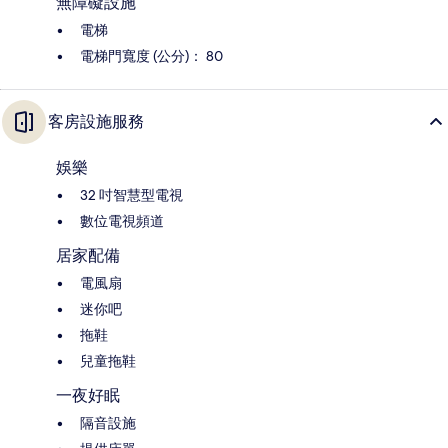
無障礙設施
電梯
電梯門寬度 (公分)： 80
客房設施服務
娛樂
32 吋智慧型電視
數位電視頻道
居家配備
電風扇
迷你吧
拖鞋
兒童拖鞋
一夜好眠
隔音設施