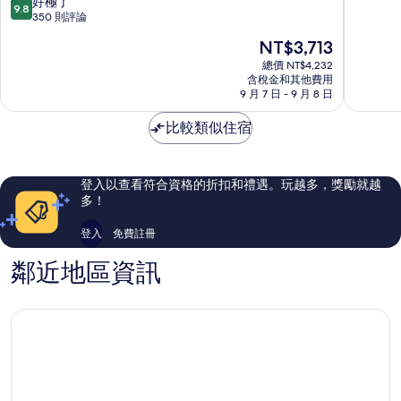
9.8
好極了
9.8
公
店
分，
350 則評論
寓
平
滿
現
NT$3,713
平
盛
分
在
盛
10
總價 NT$4,232
價
含稅金和其他費用
分，
格
9 月 7 日 - 9 月 8 日
好
為
極
NT$3,713
比較類似住宿
了，
350
則
評
登入以查看符合資格的折扣和禮遇。玩越多，獎勵就越
論
多！
登入
免費註冊
鄰近地區資訊