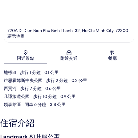
720A D. Dien Bien Phu Binh Thanh, 32, Ho Chi Minh City, 72300
顯示地圖
地圖
附近景點
附近交通
餐廳
地標81
- 步行 1 分鐘
- 0.1 公里
維恩霍姆斯中央公園
- 步行 2 分鐘
- 0.2 公里
西貢河
- 步行 7 分鐘
- 0.6 公里
凡譚旅遊公園
- 步行 10 分鐘
- 0.9 公里
領事館區
- 開車 6 分鐘
- 3.8 公里
住宿介紹
Landmark 81壯麗公寓