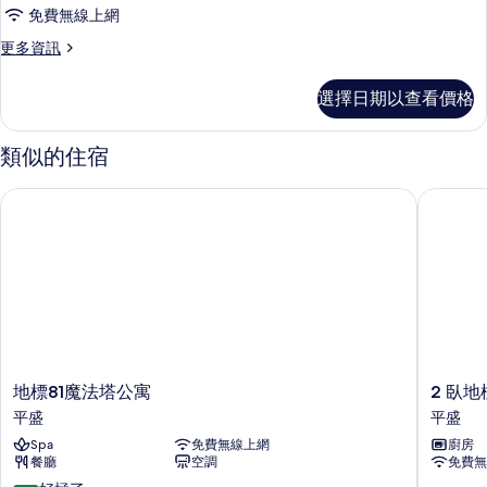
公
景
城
免費無線上網
寓,
市
觀
更
更多資訊
景
4
多
的
觀
間
奢
的
所
選擇日期以查看價格
華
臥
詳
有
公
情
室,
寓,
類似的住宿
相
4
陽
片
間
台,
地標81魔法塔公寓
2 臥地標 
臥
城
室,
陽
市
台,
景
城
市
觀
景
的
觀
的
所
詳
地
2
地標81魔法塔公寓
2 臥地
有
情
標
臥
平盛
平盛
相
81
地
Spa
免費無線上網
廚房
魔
標
片
餐廳
空調
免費無
法
81
塔
飯