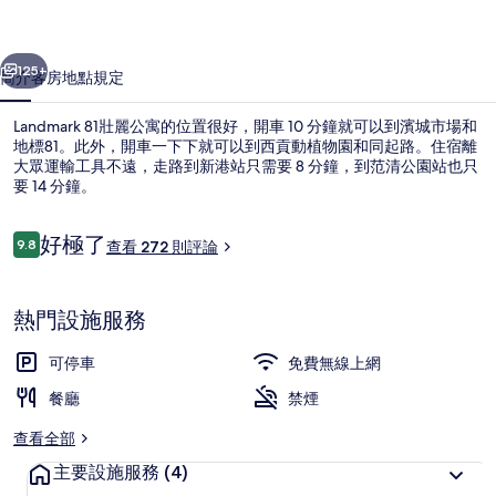
的
一個
下一個
相
125+
簡介
客房
地點
規定
片
Landmark 81壯麗公寓的位置很好，開車 10 分鐘就可以到濱城市場和
集
地標81。此外，開車一下下就可以到西貢動植物園和同起路。住宿離
大眾運輸工具不遠，走路到新港站只需要 8 分鐘，到范清公園站也只
要 14 分鐘。
評
好極了
9.8
查看 272 則評論
9.8 分，滿分 10 分，
論
住宿正面
熱門設施服務
可停車
免費無線上網
餐廳
禁煙
查看全部
主要設施服務
(4)