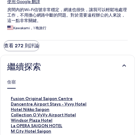
使用 Google 翻譯
房間內的Wi-Fi信號非常穩定，網速也很快，讓我可以輕鬆地處理
工作，不用擔心網路中斷的問題。對於需要遠程辦公的人來說，
這一點非常關鍵。
Kawakami，1 晚旅行
查看 272 則評論
繼續探索
住宿
F
Fusion Original Saigon Centre
u
D
Dancentre Airport Stays - Vyvy Hotel
s
a
H
Hotel Nikko Saigon
i
n
o
C
Collection O VyVy Airport Hotel
o
c
t
o
W
Windsor Plaza Hotel
n
e
e
l
i
L
La OPERA SAIGON HOTEL
O
n
l
l
n
a
M
M City Hotel Saigon