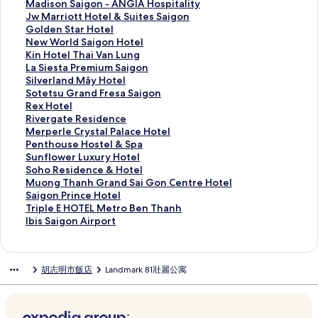
r
t
N
e
d
O
C
M
Madison Saigon - ANGIA Hospitality
i
r
i
c
s
P
i
a
J
Jw Marriott Hotel & Suites Saigon
g
e
k
t
o
E
t
d
w
G
Golden Star Hotel
i
A
k
i
r
R
y
i
M
o
N
New World Saigon Hotel
n
i
o
o
P
A
H
s
a
l
e
K
Kin Hotel Thai Van Lung
a
r
S
n
l
S
o
o
r
d
w
i
L
La Siesta Premium Saigon
l
p
a
O
a
A
t
n
r
e
W
n
a
S
Silverland Mây Hotel
S
o
i
V
z
I
e
S
i
n
o
H
S
i
S
Sotetsu Grand Fresa Saigon
a
r
g
y
a
G
l
a
o
S
r
o
i
l
o
R
Rex Hotel
i
t
o
V
H
O
S
i
t
t
l
t
e
v
t
e
R
Rivergate Residence
g
S
n
y
o
N
a
g
t
a
d
e
s
e
e
x
i
M
Merperle Crystal Palace Hotel
o
t
的
A
t
H
i
o
H
r
S
l
t
r
t
H
v
e
P
Penthouse Hostel & Spa
n
a
連
i
e
O
g
n
o
H
a
T
a
l
s
o
e
r
e
S
Sunflower Luxury Hotel
C
y
結
r
l
T
o
-
t
o
i
h
P
a
u
t
r
p
n
u
S
Soho Residence & Hotel
e
s
p
的
E
n
A
e
t
g
a
r
n
G
e
g
e
t
n
o
M
Muong Thanh Grand Sai Gon Centre Hotel
n
-
o
連
L
的
N
l
e
o
i
e
d
r
l
a
r
h
f
h
u
S
Saigon Prince Hotel
t
V
r
結
的
連
G
&
l
n
V
m
M
a
的
t
l
o
l
o
o
a
T
Triple E HOTEL Metro Ben Thanh
r
y
t
連
結
I
S
的
H
a
i
â
n
連
e
e
u
o
R
n
i
r
I
Ibis Saigon Airport
e
v
H
結
A
u
連
o
n
u
y
d
結
R
C
s
w
e
g
g
i
b
的
y
o
H
i
結
t
L
m
H
F
e
r
e
e
s
T
o
p
i
連
H
t
o
t
e
u
S
o
r
s
y
H
r
i
h
n
l
s
胡志明市飯店
Landmark 81壯麗公寓
結
o
e
s
e
l
n
a
t
e
i
s
o
L
d
a
P
e
S
t
l
p
s
的
g
i
e
s
d
t
s
u
e
n
r
E
a
e
的
i
S
連
的
g
l
a
e
a
t
x
n
h
i
H
i
l
連
t
a
結
連
o
的
S
n
l
e
u
c
G
n
O
g