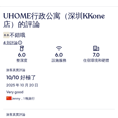
UHOME行政公寓（深圳KKone
評
店）的評論
論
不錯哦
6.6
4 則評論
6.0
6.0
7.0
整潔度
設施服務
住宿環境和硬體
評
旅客真實評論
論
10/10 好極了
2025 年 10 月 20 日
Very good
Jenny，1 晚旅行
旅客真實評論