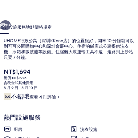
（深
圳
一個
下一個
KKone
31+
簡介
設施服務
地點
價格
規定
店）
UHOME行政公寓（深圳KKone店）的位置很好，開車 10 分鐘就可以
的
到可可公園購物中心和深圳會展中心。住宿的飯店式公寓提供洗衣
相
機、冰箱和微波爐等設備。住宿離大眾運輸工具不遠，走路到上沙站
只要 7 分鐘。
片
集
目
NT$1,694
前
總價 NT$1,975
的
含稅金和其他費用
價
8 月 9 日 - 8 月 10 日
商務套房, 1 張標準雙人床, 廚房 | 
格
評
不錯哦
6.6
查看 4 則評論
是
6.6 分，滿分 10 分，
論
NT$1,694
熱門設施服務
廚房
洗衣設施