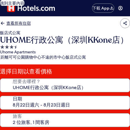
跳到主要內容
下載 App
查看所有住宿
飯店式公寓
UHOME行政公寓（深圳KKone店）
3.5
Uhome Apartments
星
距離可可公園購物中心不遠的市中心飯店式公寓
級
住
選擇日期以查看價格
宿
想要去哪裡？
日期
旅客