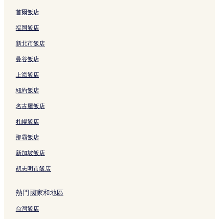
S
v
t
e
首爾飯店
a
n
t
t
福岡飯店
i
i
新北市飯店
o
o
n
n
曼谷飯店
B
C
r
e
上海飯店
a
n
n
t
紐約飯店
c
e
名古屋飯店
h
r
)
的
札幌飯店
的
連
連
結
那霸飯店
結
新加坡飯店
胡志明市飯店
熱門國家和地區
台灣飯店