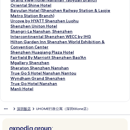
Grand View Hotel Nanshan Taoyuan Branch
x
l
H
e
I
h
l
n
o
r
O
Oriental Shine Hotel
i
A
o
n
n
e
a
d
e
a
r
B
Baiyulan Hotel (Shenzhen Railway Station & Laojie
a
p
t
z
n
n
H
H
n
n
i
a
Metro Station Branch)
n
a
e
h
E
S
o
y
i
d
e
i
U
Urcove by HYATT Shenzhen Luohu
g
r
l
e
x
U
t
a
x
V
n
y
r
S
Shenzhen Uniton Hotel
q
t
S
n
p
O
e
t
R
i
t
u
c
h
S
Shangri-La Nanshan, Shenzhen
i
m
h
S
r
F
l
t
e
e
a
l
o
e
h
I
Intercontinental Shenzhen WECC by IHG
n
e
e
h
e
E
S
S
g
w
l
a
v
n
a
n
H
Hilton Garden Inn Shenzhen World Exhibition &
g
n
n
e
s
I
h
h
i
H
S
n
e
z
n
t
i
Convention Center
h
t
z
k
s
H
e
e
m
o
h
H
b
h
g
e
l
S
Shenzhen Huaqiang Plaza Hotel
u
(
h
o
S
O
n
n
e
t
i
o
y
e
r
r
t
h
F
Fairfield By Marriott Shenzhen Bao'An
a
B
e
u
h
T
z
z
n
e
n
t
H
n
i
c
o
e
a
M
Mgallery Shenzhen
j
a
n
N
e
E
h
h
H
l
e
e
Y
U
-
o
n
n
i
g
S
Sheraton Shenzhen Nanshan
i
o
C
a
n
L
e
e
o
N
H
l
A
n
L
n
G
z
r
a
h
T
True Go S Hotel Nanshan Nantou
u
'
h
n
z
的
n
n
t
a
o
(
T
i
a
t
a
h
f
l
e
r
W
Wyndham Grand Shenzhen
d
a
i
h
h
連
Q
的
e
n
t
S
T
t
N
i
r
e
i
l
r
u
y
T
True Go Hotel Nanshan
i
n
n
a
e
結
i
連
l
s
e
h
S
o
a
n
d
n
e
e
a
e
n
r
M
Manli Hotel
a
C
a
i
n
a
結
S
h
l
e
h
n
n
e
e
H
l
r
t
G
d
u
a
n
e
的
的
N
n
h
a
的
n
e
H
s
n
n
u
d
y
o
o
h
e
n
的
n
連
連
o
h
e
n
連
z
n
o
h
t
I
a
B
S
n
S
a
G
l
深圳飯店
UHOME行政公寓（深圳KKone店）
連
t
結
結
r
a
n
T
結
h
z
t
a
a
n
q
y
h
S
H
m
o
i
結
e
t
i
z
a
e
h
e
n
l
n
i
M
e
h
o
G
H
H
r
h
的
h
o
n
e
l
,
S
S
a
a
n
e
t
r
o
o
)
S
連
e
y
R
n
的
S
h
h
n
r
z
n
e
a
t
t