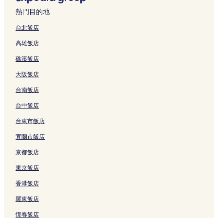
的
t
結
n
u
a
L
連
h
e
e
g
r
h
z
l
n
e
e
連
a
的
a
i
u
結
e
n
n
P
i
e
h
N
d
l
l
熱門目的地
結
t
連
n
l
o
n
z
z
l
o
n
e
a
S
N
的
i
結
B
w
h
z
h
h
a
t
的
n
n
h
a
連
台北飯店
o
r
a
u
h
e
e
z
t
連
N
s
e
n
結
高雄飯店
n
a
y
的
e
n
n
a
S
結
a
h
n
s
b
n
S
連
n
W
W
H
h
n
a
z
h
礁溪飯店
y
c
t
結
的
E
o
o
e
s
n
h
a
I
h
a
連
C
r
t
n
h
N
e
n
大阪飯店
H
的
t
結
C
l
e
z
a
a
n
的
G
連
i
b
d
l
h
n
n
的
連
台南飯店
的
結
o
y
E
的
e
的
t
連
結
連
n
I
x
連
n
連
o
結
台中飯店
結
&
H
h
結
B
結
u
台東市飯店
L
G
i
a
的
a
的
b
o
連
宜蘭市飯店
o
連
i
'
結
j
結
t
A
京都飯店
i
i
n
e
o
的
東京飯店
M
n
連
香港飯店
e
&
結
t
C
羅東飯店
r
o
o
n
恆春飯店