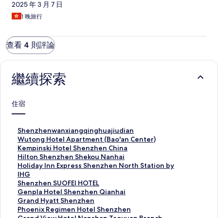
2025 年 3 月 7 日
1 晚旅行
查看 4 則評論
繼續探索
住宿
S
Shenzhenwanxiangqinghuajiudian
h
W
Wutong Hotel Apartment (Bao'an Center)
e
u
K
Kempinski Hotel Shenzhen China
n
t
e
H
Hilton Shenzhen Shekou Nanhai
z
o
m
i
H
Holiday Inn Express Shenzhen North Station by
h
n
p
l
o
IHG
e
g
i
t
l
S
Shenzhen SUOFEI HOTEL
n
H
n
o
i
h
G
Genpla Hotel Shenzhen Qianhai
w
o
s
n
d
e
e
G
Grand Hyatt Shenzhen
a
t
k
S
a
n
n
r
P
Phoenix Regimen Hotel Shenzhen
n
e
i
h
y
z
p
a
h
G