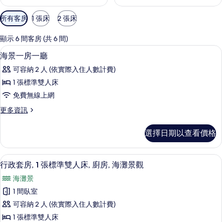
可
所有客房
1 張床
2 張床
用
的
顯示 6 間客房 (共 6 間)
客
書桌、筆電工作空間、遮光布/窗簾、熨
顯
10
海景一房一廳
房
示
篩
可容納 2 人 (依實際入住人數計費)
海
選
1 張標準雙人床
景
條
免費無線上網
一
件
更
更多資訊
房
多
一
海
選擇日期以查看價格
景
廳
一
的
房
行政套房, 1 張標準雙人床, 廚房, 海
顯
9
一
行政套房, 1 張標準雙人床, 廚房, 海灘景觀
所
示
廳
有
海灘景
的
行
詳
相
1 間臥室
政
情
片
可容納 2 人 (依實際入住人數計費)
套
1 張標準雙人床