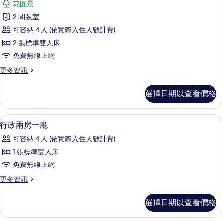
床,
花園景
標
片
行
廚
準
2 間臥室
政
雙
房
可容納 4 人 (依實際入住人數計費)
人
公
的
床,
2 張標準雙人床
寓
廚
所
免費無線上網
房
客
有
的
更
更多資訊
房,
詳
多
相
情
2
行
片
選擇日期以查看價格
政
張
公
標
寓
書桌、筆電工作空間、遮光布/窗簾、熨
顯
10
客
準
行政兩房一廳
示
房,
雙
可容納 4 人 (依實際入住人數計費)
2
行
人
張
1 張標準雙人床
政
標
床,
免費無線上網
準
兩
廚
雙
更
更多資訊
房
人
多
房,
床,
一
行
花
選擇日期以查看價格
廚
政
廳
房,
園
兩
花