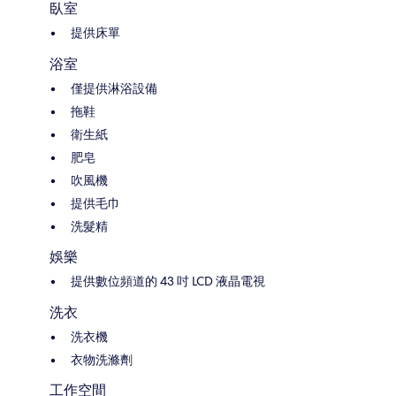
臥室
提供床單
浴室
僅提供淋浴設備
拖鞋
衛生紙
肥皂
吹風機
提供毛巾
洗髮精
娛樂
提供數位頻道的 43 吋 LCD 液晶電視
洗衣
洗衣機
衣物洗滌劑
工作空間