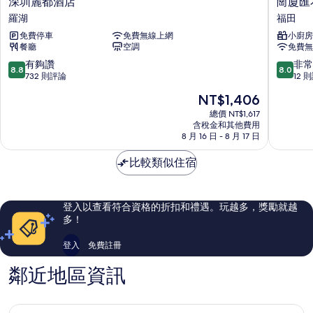
深圳麗都酒店
崗廈匯
圳
廈
羅湖
福田
麗
匯
免費停車
免費無線上網
小廚房
都
花
餐廳
空調
免費無
酒
園
店
行
8.8
8.0
有夠讚
非常
8.8
8.0
羅
政
分，
分，
732 則評論
12 
湖
公
滿
滿
現
NT$1,406
寓
分
分
在
酒
10
10
總價 NT$1,617
價
含稅金和其他費用
店
分，
分，
格
8 月 16 日 - 8 月 17 日
福
有
非
為
田
夠
常
NT$1,406
比較類似住宿
讚，
好，
732
12
則
則
評
評
登入以查看符合資格的折扣和禮遇。玩越多，獎勵就越
論
論
多！
登入
免費註冊
鄰近地區資訊