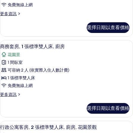
房,
免費無線上網
1
更
更多資訊
張
多
標
行
選擇日期以查看價格
政
準
套
雙
房,
書桌、筆電工作空間、遮光布/窗簾、熨
顯
12
1
人
商務套房, 1 張標準雙人床, 廚房
示
張
床,
花園景
標
商
廚
準
1 間臥室
務
雙
房,
可容納 2 人 (依實際入住人數計費)
人
套
海
床,
1 張標準雙人床
房,
廚
灘
免費無線上網
房,
1
景
海
更
更多資訊
張
灘
多
觀
標
景
商
的
選擇日期以查看價格
觀
務
準
的
所
套
雙
詳
房,
有
行政公寓客房, 2 張標準雙人床, 廚房, 花
顯
情
14
1
人
行政公寓客房, 2 張標準雙人床, 廚房, 花園景觀
相
示
張