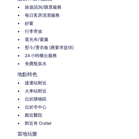
旅遊諮詢/購票服務
每日客房清潔服務
紗窗
行李寄放
遮光布/窗簾
熨斗/燙衣板 (應要求提供)
24 小時櫃台服務
免費瓶裝水
地點特色
捷運站附近
火車站附近
位於購物區
位於市中心
鄰近醫院
附近有 Outlet
當地玩樂