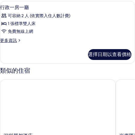
的
房
景
書桌、筆電工作空間、遮光布/窗簾、熨
顯
園
7
一
行政一房一廳
所
景
觀
示
廳
有
可容納 2 人 (依實際入住人數計費)
觀
的
的
行
的
詳
相
1 張標準雙人床
所
詳
政
情
片
免費無線上網
情
有
一
更
更多資訊
相
房
多
片
一
行
選擇日期以查看價格
政
廳
一
的
房
類似的住宿
一
所
廳
深圳麗都酒店
崗廈匯花
有
的
詳
相
情
片
深
崗