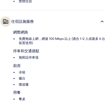
禁煙住宿
住宿設施服務
網際網路
免費無線上網，網速 100 Mbps 以上 (適合 1–2 人或最多 6 台
裝置使用)
停車和交通接駁
無附設停車場
廚房
冰箱
爐台
微波爐
用餐
餐桌