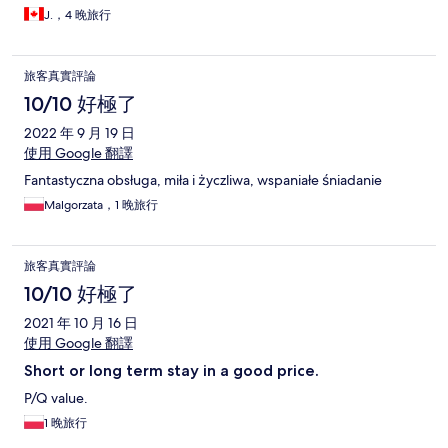
dirty and dark. Think Soviet style hotel. Not 24/7 reception.
J.，4 晚旅行
Waited 20 minutes locked out of hotel lobby because hotel
reception was sleeping in another room and not at front desk.
Imagine if a person needed an ambulance at the hotel.
旅客真實評論
Unsupportive hotel management. Suggestions/areas of
improvement - Not a 3.5 star hotel closer to 1-2 star hotel. Hotel
10/10 好極了
staff and management that do their best to help the guest have
2022 年 9 月 19 日
a great stay. I stayed at B&B Hotel Centrum and Hotel
Metropolitan here in the same city. Both 4 star. Do yourself a
使用 Google 翻譯
favour and spend a little more to get a decent stay. Bonne
Fantastyczna obsługa, miła i życzliwa, wspaniałe śniadanie
Voyage!
Malgorzata，1 晚旅行
旅客真實評論
10/10 好極了
2021 年 10 月 16 日
使用 Google 翻譯
Short or long term stay in a good price.
P/Q value.
1 晚旅行