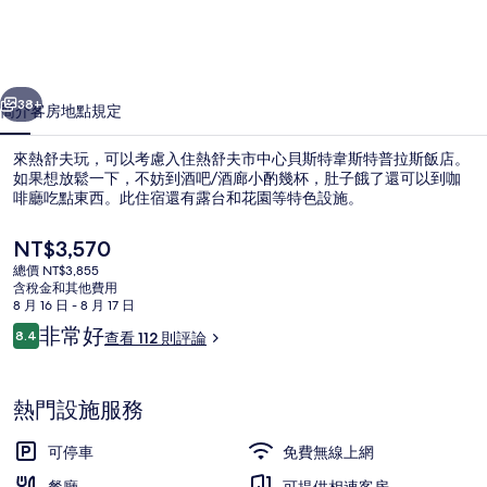
心
貝
一個
下一個
斯
38+
簡介
客房
地點
規定
特
來熱舒夫玩，可以考慮入住熱舒夫市中心貝斯特韋斯特普拉斯飯店。
韋
如果想放鬆一下，不妨到酒吧/酒廊小酌幾杯，肚子餓了還可以到咖
啡廳吃點東西。此住宿還有露台和花園等特色設施。
斯
特
目
NT$3,570
前
普
總價 NT$3,855
的
含稅金和其他費用
價
拉
8 月 16 日 - 8 月 17 日
格
評
非常好
8.4
查看 112 則評論
住宿內酒吧
斯
是
8.4 分，滿分 10 分，
論
NT$3,570
飯
熱門設施服務
店
的
可停車
免費無線上網
相