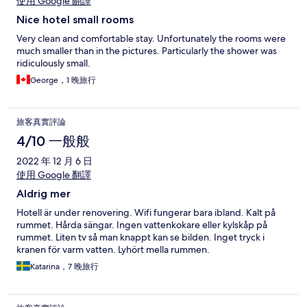
使用 Google 翻譯
Nice hotel small rooms
Very clean and comfortable stay. Unfortunately the rooms were
much smaller than in the pictures. Particularly the shower was
ridiculously small.
George，1 晚旅行
旅客真實評論
4/10 一般般
2022 年 12 月 6 日
使用 Google 翻譯
Aldrig mer
Hotell är under renovering. Wifi fungerar bara ibland. Kalt på
rummet. Hårda sängar. Ingen vattenkokare eller kylskåp på
rummet. Liten tv så man knappt kan se bilden. Inget tryck i
kranen för varm vatten. Lyhört mella rummen.
Katarina，7 晚旅行