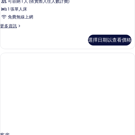
床,
大
可容納 1 人 (依實際入住人數計費)
準
雙
非
1 張單人床
人
客
吸
床,
免費無線上網
房,
非
煙
更
更多資訊
吸
1
多
房
煙
張
標
房
的
選擇日期以查看價格
準
單
的
所
客
詳
人
房,
情
有
1
床,
相
張
無
單
片
障
人
床,
礙,
無
非
障
礙,
吸
非
煙
吸
煙
房
房
(Walk-
(Walk-
in
in
Shower)