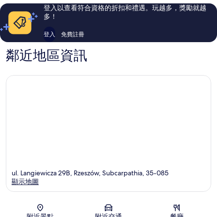
評
評
登入以查看符合資格的折扣和禮遇。玩越多，獎勵就越
論
論
多！
登入
免費註冊
鄰近地區資訊
ul. Langiewicza 29B, Rzeszów, Subcarpathia, 35-085
顯示地圖
地圖
附近景點
附近交通
餐廳