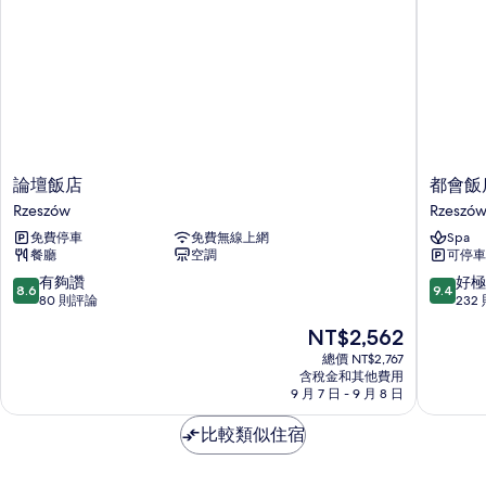
論
都
論壇飯店
都會飯
壇
會
Rzeszów
Rzeszó
飯
飯
免費停車
免費無線上網
Spa
店
店
餐廳
空調
可停車
Rzeszów
Rzeszów
8.6
9.4
有夠讚
好極
8.6
9.4
分，
分，
80 則評論
232
滿
滿
現
NT$2,562
分
分
在
10
10
總價 NT$2,767
價
含稅金和其他費用
分，
分，
格
9 月 7 日 - 9 月 8 日
有
好
為
夠
極
NT$2,562
比較類似住宿
讚，
了，
80
232
則
則