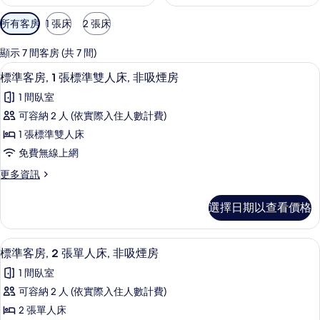
可
所有客房
1 張床
2 張床
用
的
顯示 7 間客房 (共 7 間)
客
標準客房, 1 張標準雙人床, 非吸煙房 | 
顯
7
標準客房, 1 張標準雙人床, 非吸煙房
房
示
篩
1 間臥室
標
選
可容納 2 人 (依實際入住人數計費)
準
條
1 張標準雙人床
客
件
免費無線上網
房,
更
更多資訊
1
多
張
標
選擇日期以查看價格
準
標
客
準
房,
標準客房, 2 張單人床, 非吸煙房 | Se
顯
6
1
雙
標準客房, 2 張單人床, 非吸煙房
示
張
人
1 間臥室
標
標
床,
準
可容納 2 人 (依實際入住人數計費)
準
雙
非
2 張單人床
人