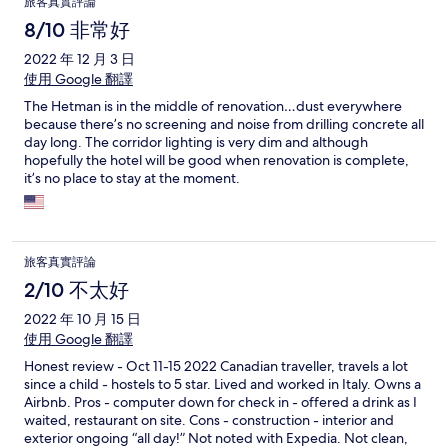
旅客真實評論
8/10 非常好
2022 年 12 月 3 日
使用 Google 翻譯
The Hetman is in the middle of renovation…dust everywhere
because there’s no screening and noise from drilling concrete all
day long. The corridor lighting is very dim and although
hopefully the hotel will be good when renovation is complete,
it’s no place to stay at the moment.
旅客真實評論
2/10 不太好
2022 年 10 月 15 日
使用 Google 翻譯
Honest review - Oct 11-15 2022 Canadian traveller, travels a lot
since a child - hostels to 5 star. Lived and worked in Italy. Owns a
Airbnb. Pros - computer down for check in - offered a drink as I
waited, restaurant on site. Cons - construction - interior and
exterior ongoing “all day!” Not noted with Expedia. Not clean,