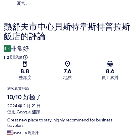
夏宮。
熱舒夫市中心貝斯特韋斯特普拉斯
評
飯店的評論
論
非常好
8.4
112 則評論
8.8
7.6
8.6
整潔度
地點
員工素質
評
旅客真實評論
論
10/10 好極了
2024 年 2 月 21 日
使用 Google 翻譯
Great new place to stay. highly recommend for business
travelers.
iryna，4 晚旅行