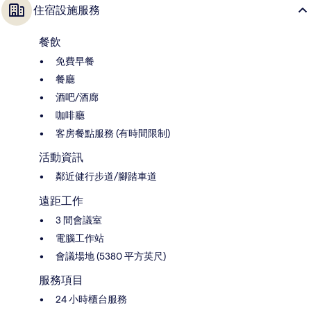
住宿設施服務
餐飲
免費早餐
餐廳
酒吧/酒廊
咖啡廳
客房餐點服務 (有時間限制)
活動資訊
鄰近健行步道/腳踏車道
遠距工作
3 間會議室
電腦工作站
會議場地 (5380 平方英尺)
服務項目
24 小時櫃台服務