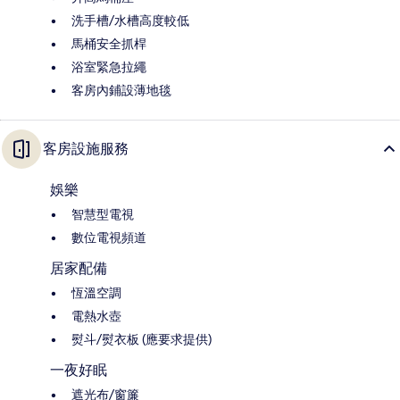
洗手槽/水槽高度較低
馬桶安全抓桿
浴室緊急拉繩
客房內鋪設薄地毯
客房設施服務
娛樂
智慧型電視
數位電視頻道
居家配備
恆溫空調
電熱水壺
熨斗/熨衣板 (應要求提供)
一夜好眠
遮光布/窗簾