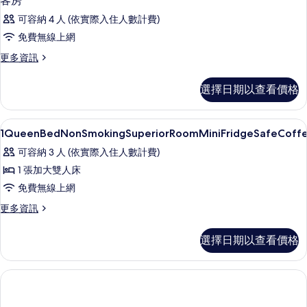
Shower)
客房
的
的
可容納 4 人 (依實際入住人數計費)
詳
所
情
免費無線上網
有
更
更多資訊
多
相
客
片
選擇日期以查看價格
房
的
詳
Select Comfort 床墊、客房內保
顯
3
情
1QueenBedNonSmokingSuperiorRoomMiniFridgeSafeCoffee
示
可容納 3 人 (依實際入住人數計費)
1QueenBedNonSmokingSuperiorRoomMiniFridgeSa
1 張加大雙人床
的
免費無線上網
所
更
更多資訊
有
多
相
1QueenBedNonSmokingSuperiorRoomMiniFridgeSafeCoffeeAndTe
選擇日期以查看價格
的
片
詳
情