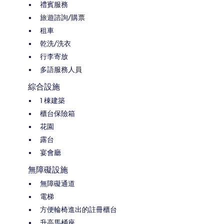
禮賓服務
旅遊諮詢/購票
租車
乾洗/洗衣
行李寄放
多語服務人員
綜合設施
1 棟建築
櫃台保險箱
花園
露台
宴會廳
無障礙設施
無障礙通道
電梯
方便輪椅進出的註冊櫃台
升高馬桶座