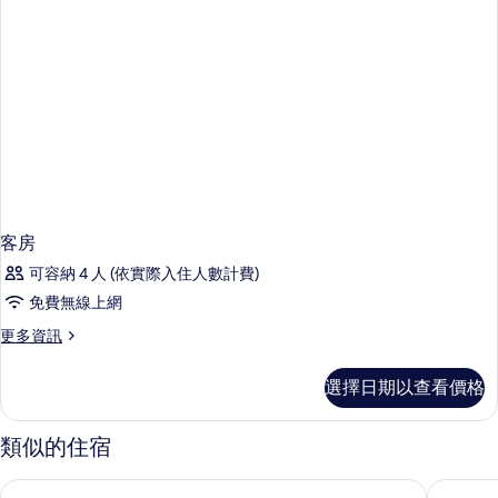
客房
可容納 4 人 (依實際入住人數計費)
免費無線上網
更
更多資訊
多
客
選擇日期以查看價格
房
的
詳
類似的住宿
情
論壇飯店
都會飯店