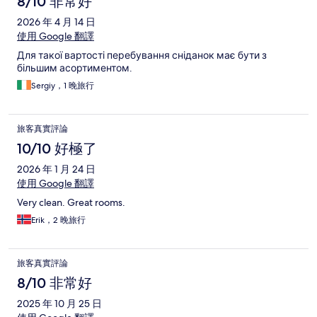
8/10 非常好
2026 年 4 月 14 日
使用 Google 翻譯
Для такої вартості перебування сніданок має бути з
більшим асортиментом.
Sergiy，1 晚旅行
旅客真實評論
10/10 好極了
2026 年 1 月 24 日
使用 Google 翻譯
Very clean. Great rooms.
Erik，2 晚旅行
旅客真實評論
8/10 非常好
2025 年 10 月 25 日