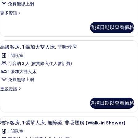
客
吸
床,
免費無線上網
房,
非
煙
更
更多資訊
吸
2
多
房
煙
張
標
房
的
選擇日期以查看價格
準
單
的
所
客
詳
人
房,
情
有
高級客房, 1 張加大雙人床, 非吸煙房 | 
顯
7
2
床,
高級客房, 1 張加大雙人床, 非吸煙房
相
示
張
非
1 間臥室
單
片
高
吸
人
可容納 3 人 (依實際入住人數計費)
級
床,
煙
1 張加大雙人床
非
客
房
吸
免費無線上網
房,
煙
的
更
更多資訊
房
1
多
所
的
張
高
詳
有
選擇日期以查看價格
級
加
情
相
客
大
房,
片
標準客房, 1 張單人床, 無障礙, 非吸煙房 (
顯
3
1
雙
標準客房, 1 張單人床, 無障礙, 非吸煙房 (Walk-in Shower)
示
張
人
1 間臥室
加
標