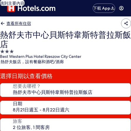
跳到主要內容
下載 App
查看所有住宿
熱舒夫市中心貝斯特韋斯特普拉斯飯
店
3.0
Best Western Plus Hotel Rzeszow City Center
星
熱舒夫飯店，設有餐廳和酒吧/酒廊
級
住
選擇日期以查看價格
宿
想要去哪裡？
日期
旅客