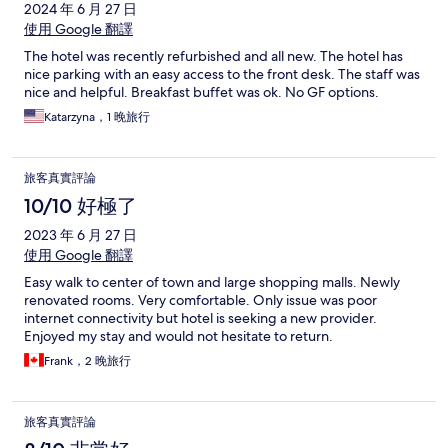
2024 年 6 月 27 日
使用 Google 翻譯
The hotel was recently refurbished and all new. The hotel has
nice parking with an easy access to the front desk. The staff was
nice and helpful. Breakfast buffet was ok. No GF options.
Katarzyna，1 晚旅行
旅客真實評論
10/10 好極了
2023 年 6 月 27 日
使用 Google 翻譯
Easy walk to center of town and large shopping malls. Newly
renovated rooms. Very comfortable. Only issue was poor
internet connectivity but hotel is seeking a new provider.
Enjoyed my stay and would not hesitate to return.
Frank，2 晚旅行
旅客真實評論