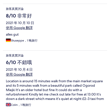
旅客真實評論
8/10 非常好
2021 年 10 月 10 日
使用 Google 翻譯
alles gut
Giuseppe，1 晚旅行
旅客真實評論
6/10 不錯哦
2021 年 10 月 4 日
使用 Google 翻譯
Location is around 15 minutes walk from the main market square
and its 5 minutes walk from a beautiful park called Ogorod
Miejki It’s an older hotel but fine It could do with a
refurbishment Kindly let me check out late for free at 13.00 It’s
down a dark street which means it’s quiet at night £2-3 taxi from
the square Basic No luxuries Acceptable but nothing special
Colin，1 晚旅行