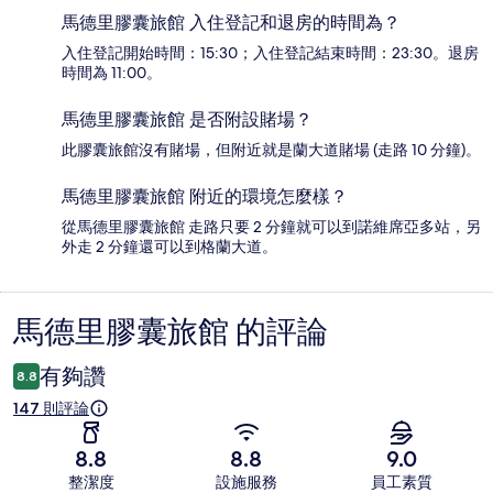
馬德里膠囊旅館 入住登記和退房的時間為？
入住登記開始時間：15:30；入住登記結束時間：23:30。退房
時間為 11:00。
馬德里膠囊旅館 是否附設賭場？
此膠囊旅館沒有賭場，但附近就是蘭大道賭場 (走路 10 分鐘)。
馬德里膠囊旅館 附近的環境怎麼樣？
從馬德里膠囊旅館 走路只要 2 分鐘就可以到諾維席亞多站，另
外走 2 分鐘還可以到格蘭大道。
馬德里膠囊旅館 的評論
評
論
有夠讚
8.8
147 則評論
8.8
8.8
9.0
整潔度
設施服務
員工素質