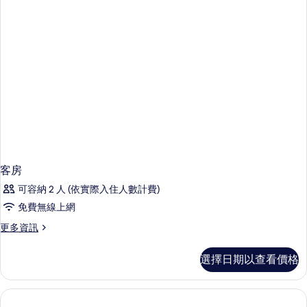
的
詳
情
客房
可容納 2 人 (依實際入住人數計費)
免費無線上網
更
更多資訊
多
客
選擇日期以查看價格
房
的
詳
情