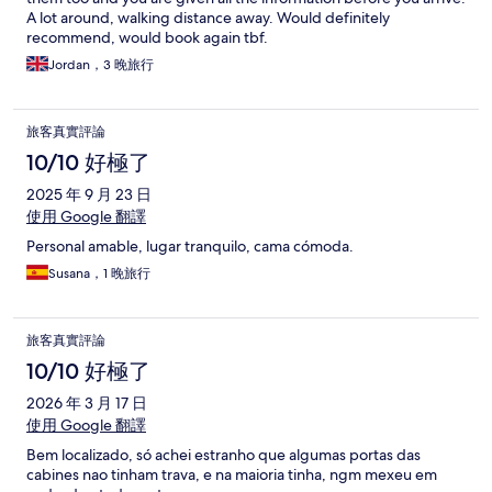
A lot around, walking distance away. Would definitely
recommend, would book again tbf.
Jordan，3 晚旅行
旅客真實評論
10/10 好極了
2025 年 9 月 23 日
使用 Google 翻譯
Personal amable, lugar tranquilo, cama cómoda.
Susana，1 晚旅行
旅客真實評論
10/10 好極了
2026 年 3 月 17 日
使用 Google 翻譯
Bem localizado, só achei estranho que algumas portas das
cabines nao tinham trava, e na maioria tinha, ngm mexeu em