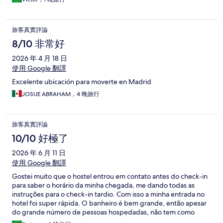
旅客真實評論
8/10 非常好
2026 年 4 月 18 日
使用 Google 翻譯
Excelente ubicación para moverte en Madrid
JOSUE ABRAHAM，4 晚旅行
旅客真實評論
10/10 好極了
2026 年 6 月 11 日
使用 Google 翻譯
Gostei muito que o hostel entrou em contato antes do check-in
para saber o horário da minha chegada, me dando todas as
instruções para o check-in tardio. Com isso a minha entrada no
hotel foi super rápida. O banheiro é bem grande, então apesar
do grande número de pessoas hospedadas, não tem como
passar aperto. A localização também é ótima, próxima ao Metrô