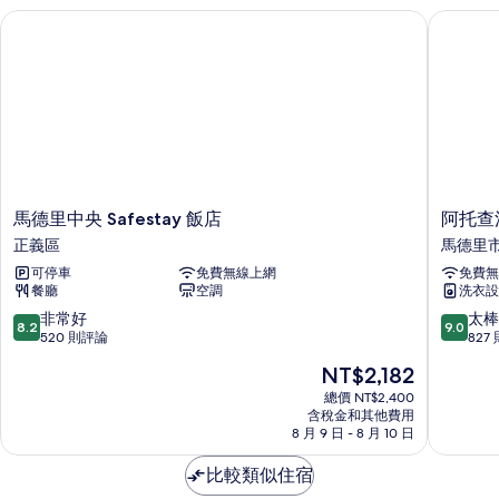
馬德里中央 Safestay 飯店
阿托查法
馬
阿
馬德里中央 Safestay 飯店
阿托查
德
托
正義區
馬德里
里
查
可停車
免費無線上網
免費無
中
法
餐廳
空調
洗衣設
央
爾
Safestay
旅
8.2
9.0
非常好
太棒
8.2
9.0
飯
館
分，
分，
520 則評論
827
店
馬
滿
滿
現
NT$2,182
正
德
分
分
在
義
里
10
10
總價 NT$2,400
價
區
含稅金和其他費用
市
分，
分，
格
8 月 9 日 - 8 月 10 日
中
非
太
為
心
常
棒
NT$2,182
比較類似住宿
好，
了，
520
827