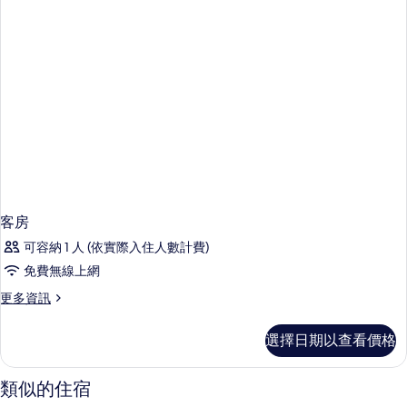
客房
可容納 1 人 (依實際入住人數計費)
免費無線上網
更
更多資訊
多
客
選擇日期以查看價格
房
的
詳
類似的住宿
情