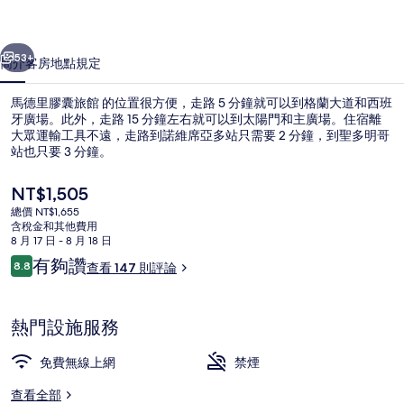
館
一個
下一個
的
53+
簡介
客房
地點
規定
相
馬德里膠囊旅館 的位置很方便，走路 5 分鐘就可以到格蘭大道和西班
片
牙廣場。此外，走路 15 分鐘左右就可以到太陽門和主廣場。住宿離
大眾運輸工具不遠，走路到諾維席亞多站只需要 2 分鐘，到聖多明哥
集
站也只要 3 分鐘。
目
NT$1,505
前
總價 NT$1,655
的
含稅金和其他費用
價
8 月 17 日 - 8 月 18 日
接待櫃台
格
評
有夠讚
8.8
查看 147 則評論
是
8.8 分，滿分 10 分，
論
NT$1,505
熱門設施服務
免費無線上網
禁煙
查看全部