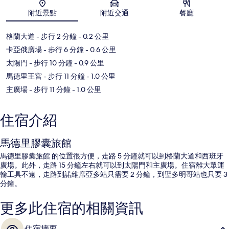
地圖
附近景點
附近交通
餐廳
格蘭大道
- 步行 2 分鐘
- 0.2 公里
卡亞俄廣場
- 步行 6 分鐘
- 0.6 公里
太陽門
- 步行 10 分鐘
- 0.9 公里
馬德里王宮
- 步行 11 分鐘
- 1.0 公里
主廣場
- 步行 11 分鐘
- 1.0 公里
住宿介紹
馬德里膠囊旅館
馬德里膠囊旅館 的位置很方便，走路 5 分鐘就可以到格蘭大道和西班牙
廣場。此外，走路 15 分鐘左右就可以到太陽門和主廣場。住宿離大眾運
輸工具不遠，走路到諾維席亞多站只需要 2 分鐘，到聖多明哥站也只要 3
分鐘。
更多此住宿的相關資訊
住宿摘要