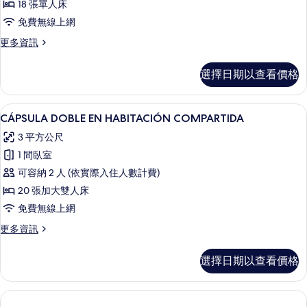
18 張單人床
HABITACIÓN
COMPARTIDA
免費無線上網
的
更
更多資訊
多
所
CÁPSULA
有
選擇日期以查看價格
INDIVIDUAL
相
EN
HABITACIÓN
片
低過敏寢具、羽絨被、免費無線上網
顯
13
COMPARTIDA
CÁPSULA DOBLE EN HABITACIÓN COMPARTIDA
示
的
3 平方公尺
詳
CÁPSULA
情
1 間臥室
DOBLE
可容納 2 人 (依實際入住人數計費)
EN
20 張加大雙人床
HABITACIÓN
COMPARTIDA
免費無線上網
的
更
更多資訊
多
所
CÁPSULA
有
選擇日期以查看價格
DOBLE
相
EN
HABITACIÓN
片
COMPARTIDA