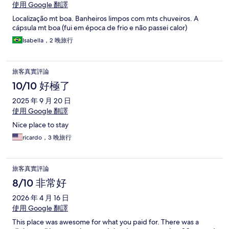
使用 Google 翻譯
Localização mt boa. Banheiros limpos com mts chuveiros. A
cápsula mt boa (fui em época de frio e não passei calor)
Isabella，2 晚旅行
旅客真實評論
10/10 好極了
2025 年 9 月 20 日
使用 Google 翻譯
Nice place to stay
ricardo，3 晚旅行
旅客真實評論
8/10 非常好
2026 年 4 月 16 日
使用 Google 翻譯
This place was awesome for what you paid for. There was a