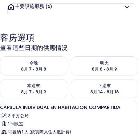
主要設施服務
(6)
客房選項
查看這些日期的供應情況
查看今晚 (8月 7 - 8月 8) 的供應情況
查看明天 (8月 8 - 8月 9) 的
今晚
明天
8月 7 - 8月 8
8月 8 - 8月 9
查看本週末 (8月 7 - 8月 9) 的供應情況
查看下週末 (8月 14 - 8月 16)
本週末
下週末
8月 7 - 8月 9
8月 14 - 8月 16
低過敏寢具、羽絨被、免費無線上網
顯
15
CÁPSULA INDIVIDUAL EN HABITACIÓN COMPARTIDA
示
3 平方公尺
CÁPSULA
1 間臥室
INDIVIDUAL
可容納 1 人 (依實際入住人數計費)
EN