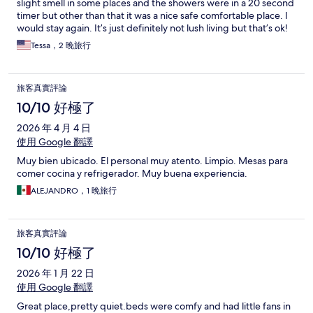
slight smell in some places and the showers were in a 20 second
timer but other than that it was a nice safe comfortable place. I
would stay again. It’s just definitely not lush living but that’s ok!
Tessa，2 晚旅行
旅客真實評論
10/10 好極了
2026 年 4 月 4 日
使用 Google 翻譯
Muy bien ubicado. El personal muy atento. Limpio. Mesas para
comer cocina y refrigerador. Muy buena experiencia.
ALEJANDRO，1 晚旅行
旅客真實評論
10/10 好極了
2026 年 1 月 22 日
使用 Google 翻譯
Great place,pretty quiet.beds were comfy and had little fans in