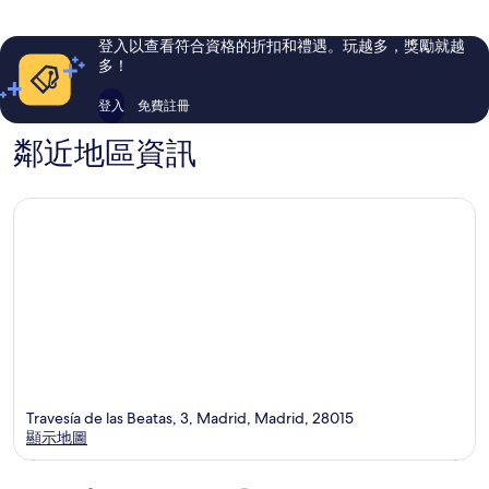
則
則
評
評
登入以查看符合資格的折扣和禮遇。玩越多，獎勵就越
論
論
多！
登入
免費註冊
鄰近地區資訊
Travesía de las Beatas, 3, Madrid, Madrid, 28015
顯示地圖