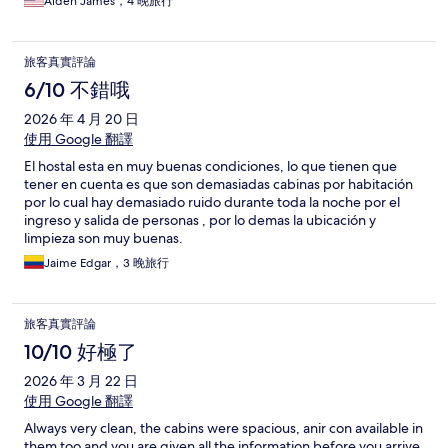
Aiden James，4 晚旅行
旅客真實評論
6/10 不錯哦
2026 年 4 月 20 日
使用 Google 翻譯
El hostal esta en muy buenas condiciones, lo que tienen que
tener en cuenta es que son demasiadas cabinas por habitación
por lo cual hay demasiado ruido durante toda la noche por el
ingreso y salida de personas , por lo demas la ubicación y
limpieza son muy buenas.
Jaime Edgar，3 晚旅行
旅客真實評論
10/10 好極了
2026 年 3 月 22 日
使用 Google 翻譯
Always very clean, the cabins were spacious, anir con available in
them too and you are given all the information before you arrive.