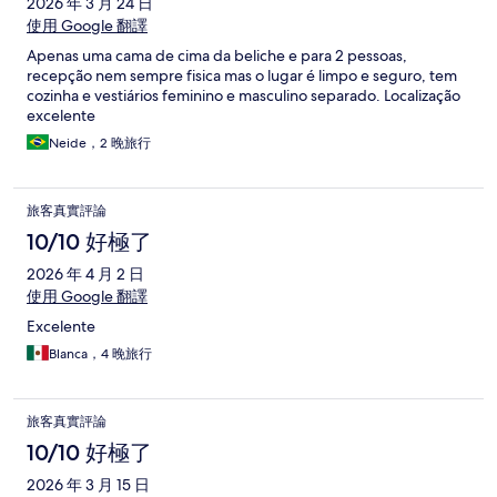
2026 年 3 月 24 日
使用 Google 翻譯
Apenas uma cama de cima da beliche e para 2 pessoas,
recepção nem sempre fisica mas o lugar é limpo e seguro, tem
cozinha e vestiários feminino e masculino separado. Localização
excelente
Neide，2 晚旅行
旅客真實評論
10/10 好極了
2026 年 4 月 2 日
使用 Google 翻譯
Excelente
Blanca，4 晚旅行
旅客真實評論
10/10 好極了
2026 年 3 月 15 日