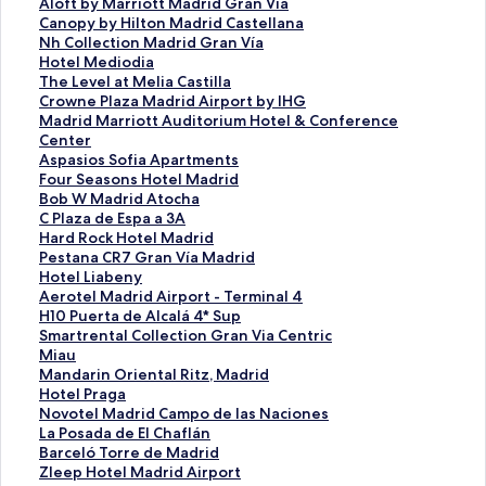
A
Aloft by Marriott Madrid Gran Via
l
C
Canopy by Hilton Madrid Castellana
o
a
N
Nh Collection Madrid Gran Vía
f
n
h
H
Hotel Mediodia
t
o
C
o
T
The Level at Melia Castilla
b
p
o
t
h
C
Crowne Plaza Madrid Airport by IHG
y
y
l
e
e
r
M
Madrid Marriott Auditorium Hotel & Conference
M
b
l
l
L
o
a
Center
a
y
e
M
e
w
d
A
Aspasios Sofia Apartments
r
H
c
e
v
n
r
s
F
Four Seasons Hotel Madrid
r
i
t
d
e
e
i
p
o
B
Bob W Madrid Atocha
i
l
i
i
l
P
d
a
u
o
C
C Plaza de Espa a 3A
o
t
o
o
a
l
M
s
r
b
P
H
Hard Rock Hotel Madrid
t
o
n
d
t
a
a
i
S
W
l
a
P
Pestana CR7 Gran Vía Madrid
t
n
M
i
M
z
r
o
e
M
a
r
e
H
Hotel Liabeny
M
M
a
a
e
a
r
s
a
a
z
d
s
o
A
Aerotel Madrid Airport - Terminal 4
a
a
d
的
l
M
i
S
s
d
a
R
t
t
e
H
H10 Puerta de Alcalá 4* Sup
d
d
r
連
i
a
o
o
o
r
d
o
a
e
r
1
S
Smartrental Collection Gran Via Centric
r
r
i
結
a
d
t
f
n
i
e
c
n
l
o
0
m
M
Miau
i
i
d
C
r
t
i
s
d
E
k
a
L
t
P
a
i
M
Mandarin Oriental Ritz, Madrid
d
d
G
a
i
A
a
H
A
s
H
C
i
e
u
r
a
a
H
Hotel Praga
G
C
r
s
d
u
A
o
t
p
o
R
a
l
e
t
u
n
o
N
Novotel Madrid Campo de las Naciones
r
a
a
t
A
d
p
t
o
a
t
7
b
M
r
r
的
d
t
o
L
La Posada de El Chaflán
a
s
n
i
i
i
a
e
c
a
e
G
e
a
t
e
連
a
e
v
a
B
Barceló Torre de Madrid
n
t
V
l
r
t
r
l
h
3
l
r
n
d
a
n
結
r
l
o
P
a
Z
Zleep Hotel Madrid Airport