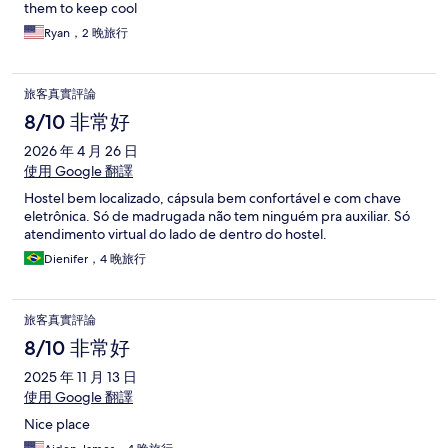
them to keep cool
Ryan，2 晚旅行
旅客真實評論
8/10 非常好
2026 年 4 月 26 日
使用 Google 翻譯
Hostel bem localizado, cápsula bem confortável e com chave
eletrônica. Só de madrugada não tem ninguém pra auxiliar. Só
atendimento virtual do lado de dentro do hostel.
Dienifer，4 晚旅行
旅客真實評論
8/10 非常好
2025 年 11 月 13 日
使用 Google 翻譯
Nice place