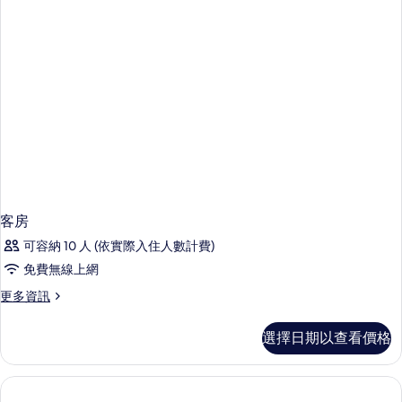
客房
可容納 10 人 (依實際入住人數計費)
免費無線上網
更
更多資訊
多
客
選擇日期以查看價格
房
的
詳
情