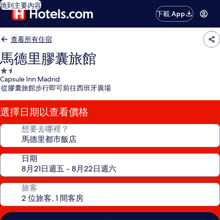
跳到主要內容
下載 App
查看所有住宿
馬德里膠囊旅館
1.5
Capsule Inn Madrid
星
從膠囊旅館步行即可前往西班牙廣場
級
住
選擇日期以查看價格
宿
想要去哪裡？
日期
旅客