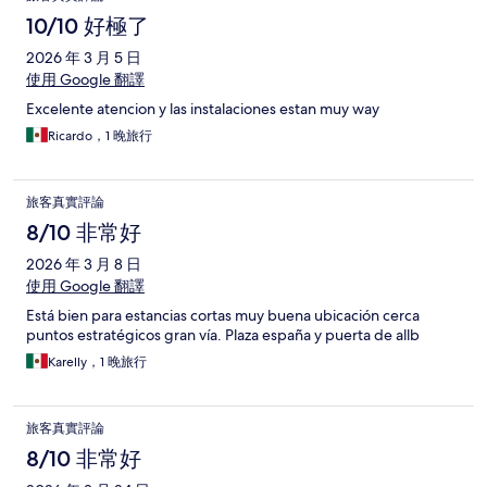
10/10 好極了
2026 年 3 月 5 日
使用 Google 翻譯
Excelente atencion y las instalaciones estan muy way
Ricardo，1 晚旅行
旅客真實評論
8/10 非常好
2026 年 3 月 8 日
使用 Google 翻譯
Está bien para estancias cortas muy buena ubicación cerca
puntos estratégicos gran vía. Plaza españa y puerta de allb
Karelly，1 晚旅行
旅客真實評論
8/10 非常好