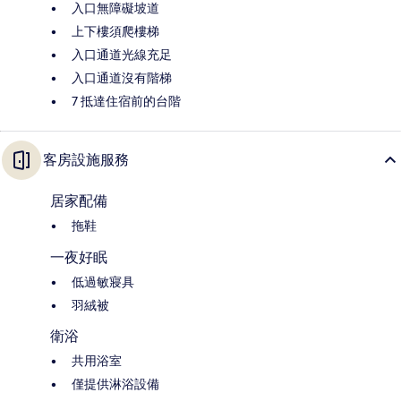
入口無障礙坡道
上下樓須爬樓梯
入口通道光線充足
入口通道沒有階梯
7 抵達住宿前的台階
客房設施服務
居家配備
拖鞋
一夜好眠
低過敏寢具
羽絨被
衛浴
共用浴室
僅提供淋浴設備