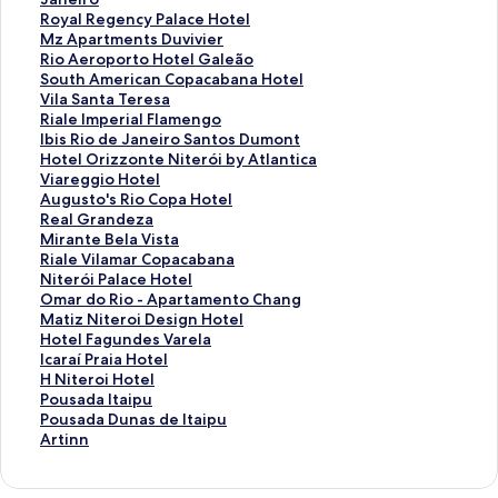
o
p
p
R
Royal Regency Palace Hotel
b
e
a
o
M
Mz Apartments Duvivier
a
d
c
y
z
R
Rio Aeroporto Hotel Galeão
y
a
a
a
A
i
S
South American Copacabana Hotel
R
P
b
l
p
o
o
V
Vila Santa Teresa
i
l
a
R
a
A
u
i
R
Riale Imperial Flamengo
o
u
n
e
r
e
t
l
i
I
Ibis Rio de Janeiro Santos Dumont
d
s
a
g
t
r
h
a
a
b
H
Hotel Orizzonte Niterói by Atlantica
e
s
P
e
m
o
A
S
l
i
o
V
Viareggio Hotel
J
的
a
n
e
p
m
a
e
s
t
i
A
Augusto's Rio Copa Hotel
a
連
l
c
n
o
e
n
I
R
e
a
u
R
Real Grandeza
n
結
a
y
t
r
r
t
m
i
l
r
g
e
M
Mirante Bela Vista
e
c
P
s
t
i
a
p
o
O
e
u
a
i
R
Riale Vilamar Copacabana
i
e
a
D
o
c
T
e
d
r
g
s
l
r
i
N
Niterói Palace Hotel
r
,
l
u
H
a
e
r
e
i
g
t
G
a
a
i
O
Omar do Rio - Apartamento Chang
o
A
a
v
o
n
r
i
J
z
i
o
r
n
l
t
m
M
Matiz Niteroi Design Hotel
的
B
c
i
t
C
e
a
a
z
o
'
a
t
e
e
a
a
H
Hotel Fagundes Varela
連
e
e
v
e
o
s
l
n
o
H
s
n
e
V
r
r
t
o
I
Icaraí Praia Hotel
結
l
H
i
l
p
a
F
e
n
o
R
d
B
i
ó
d
i
t
c
H
H Niteroi Hotel
m
o
e
G
a
的
l
i
t
t
i
e
e
l
i
o
z
e
a
N
P
Pousada Itaipu
o
t
r
a
c
連
a
r
e
e
o
z
l
a
P
R
N
l
r
i
o
P
Pousada Dunas de Itaipu
n
e
的
l
a
結
m
o
N
l
C
a
a
m
a
i
i
F
a
t
u
o
A
Artinn
d
l
連
e
b
e
S
i
的
o
的
V
a
l
o
t
a
í
e
s
u
r
H
的
結
ã
a
n
a
t
連
p
連
i
r
a
-
e
g
P
r
a
s
t