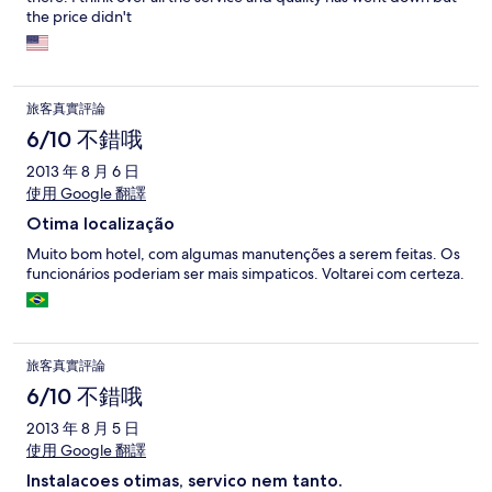
the price didn't
旅客真實評論
6/10 不錯哦
2013 年 8 月 6 日
使用 Google 翻譯
Otima localização
Muito bom hotel, com algumas manutenções a serem feitas. Os
funcionários poderiam ser mais simpaticos. Voltarei com certeza.
旅客真實評論
6/10 不錯哦
2013 年 8 月 5 日
使用 Google 翻譯
Instalacoes otimas, servico nem tanto.