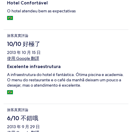
Hotel Confortável
O hotel atendeu bem as expectativas
旅客真實評論
10/10 好極了
2013 年 10 月 15 日
使用 Google 翻譯
Excelente infraestrutura
A infraestrutura do hotel é fantástica. Ótima piscina e academia.
O menu do restaurante e o café da manhã deixam um pouco a
desejar, mas o atendimento é excelente.
旅客真實評論
6/10 不錯哦
2013 年 9 月 29 日