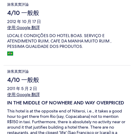
estamos preparando as próximas férias neste hotel. Obrigada a
旅客真實評論
todos os funcionários e boas festas com muito sucesso para os
próximos anos.
4/10 一般般
2012 年 10 月 17 日
使用 Google 翻譯
LOCAL E CONDIÇÕES DO HOTEL BOAS. SERVIÇO E
ATENDIMENTO RUIM, CAFE DA MANHA MUITO RUIM ,
PESSIMA QUALIDADE DOS PRODUTOS.
旅客真實評論
4/10 一般般
2011 年 5 月 2 日
使用 Google 翻譯
IN THE MIDDLE OF NOWHERE AND WAY OVERPRICED
This hotel is at the opposite end of Niteroi, i.e., it takes a good
hour to get there from Rio (say, Copacabana) not to mention
R$150 in taxi. Furthermore, there is absolutely no activity near or
around it that justifies building a hotel there. There are no
restaurants, and the closest 'life' (Sao Francisco or Icarai) is a