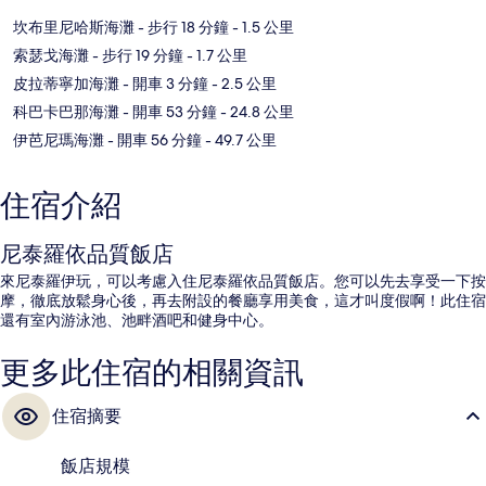
坎布里尼哈斯海灘
- 步行 18 分鐘
- 1.5 公里
索瑟戈海灘
- 步行 19 分鐘
- 1.7 公里
皮拉蒂寧加海灘
- 開車 3 分鐘
- 2.5 公里
科巴卡巴那海灘
- 開車 53 分鐘
- 24.8 公里
伊芭尼瑪海灘
- 開車 56 分鐘
- 49.7 公里
住宿介紹
尼泰羅依品質飯店
來尼泰羅伊玩，可以考慮入住尼泰羅依品質飯店。您可以先去享受一下按
摩，徹底放鬆身心後，再去附設的餐廳享用美食，這才叫度假啊！此住宿
還有室內游泳池、池畔酒吧和健身中心。
更多此住宿的相關資訊
住宿摘要
飯店規模