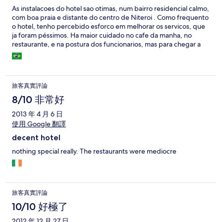
As instalacoes do hotel sao otimas, num bairro residencial calmo,
com boa praia e distante do centro de Niteroi . Como frequento
o hotel, tenho percebido esforco em melhorar os servicos, que
ja foram péssimos. Ha maior cuidado no cafe da manha, no
restaurante, e na postura dos funcionarios, mas para chegar a
bom ainda falta muito.
旅客真實評論
8/10 非常好
2013 年 4 月 6 日
使用 Google 翻譯
decent hotel
nothing special really. The restaurants were mediocre
旅客真實評論
10/10 好極了
2012 年 12 月 27 日