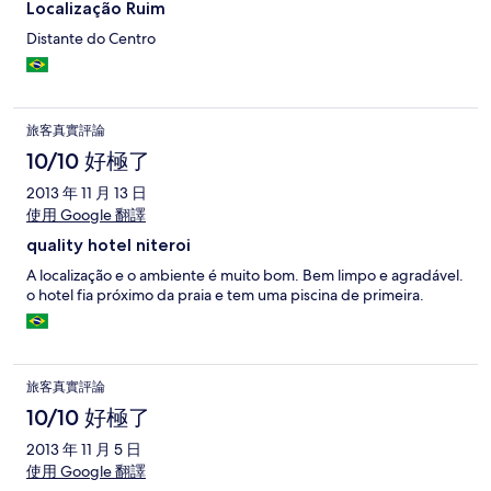
Localização Ruim
Distante do Centro
旅客真實評論
10/10 好極了
2013 年 11 月 13 日
使用 Google 翻譯
quality hotel niteroi
A localização e o ambiente é muito bom. Bem limpo e agradável.
o hotel fia próximo da praia e tem uma piscina de primeira.
旅客真實評論
10/10 好極了
2013 年 11 月 5 日
使用 Google 翻譯