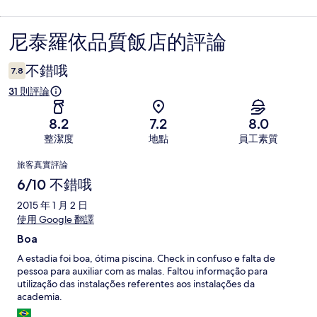
尼泰羅依品質飯店的評論
評
論
不錯哦
7.8
31 則評論
8.2
7.2
8.0
整潔度
地點
員工素質
評
旅客真實評論
論
6/10 不錯哦
2015 年 1 月 2 日
使用 Google 翻譯
Boa
A estadia foi boa, ótima piscina. Check in confuso e falta de
pessoa para auxiliar com as malas. Faltou informação para
utilização das instalações referentes aos instalações da
academia.