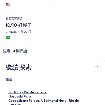
good 20-30mn away (over the hill) by taxi. Though clean and
decently maintained, the hotel's style and furniture is an
embodiment of Ikea-designed life, not a compliment in my
book, and certainly not at the prices charged, even with an
旅客真實評論
Expedia discount. On the plus side, the staff are very nice and
helpful, beyond the call of duty in many respects. Be that as it
10/10 好極了
may, their sweetness does not absolve the abysmal location and
2014 年 2 月 27 日
exorbitant prices. Be warned!
查看 31 則評論
繼續探索
住宿
P
Portobay Rio de Janeiro
o
H
Hospeda Pluss
r
o
C
Copacabana Palace, A Belmond Hotel, Rio de
t
s
o
Janeiro