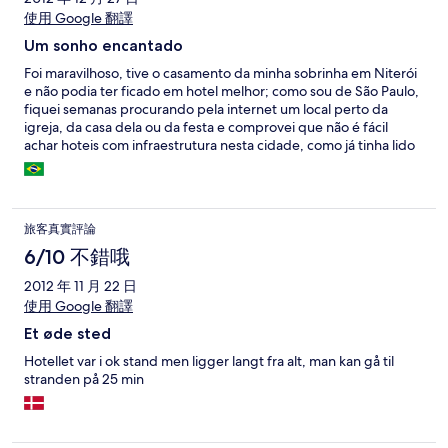
使用 Google 翻譯
Um sonho encantado
Foi maravilhoso, tive o casamento da minha sobrinha em Niterói
e não podia ter ficado em hotel melhor; como sou de São Paulo,
fiquei semanas procurando pela internet um local perto da
igreja, da casa dela ou da festa e comprovei que não é fácil
achar hoteis com infraestrutura nesta cidade, como já tinha lido
relatos de outras pessoas com a mesma dificuldade,
infelizmente, pois é um lindo local, com lindas praias e muito
verde. Achei estranho ler tantas criticas a respeito do mesmo,
consegui vaga praticamente na vespera e quando cheguei foi
旅客真實評論
uma alegria ser recebida tão bem por todos, um quarto
espaçoso e ao mesmo tempo aconchegante, piscinas limpas,
6/10 不錯哦
restaurante no local com ótima comida e a melhor surpresa que
2012 年 11 月 22 日
tive era que tinha salão de cabelereiro dentro do hotel, que cá
使用 Google 翻譯
entre nós para quem tinha um casamento pra ir, com quarenta e
tantos graus, nada melhor que ar condicionado e o salão né. Só
Et øde sted
tenho uma queixa a fazer, acho que deveria ter limite de som
alto na piscina, pois os dias que ficamos hospedados tinha uma
Hotellet var i ok stand men ligger langt fra alt, man kan gå til
turma de homens que ficavam do período da tarde para noite,
stranden på 25 min
bebendo, cantando, e com o som muito alto, por isso
infelizmente evitamos a piscina. Em resumo foi tudo ótimo,
descansei, comi muito bem, me diverti e eu e meu marido