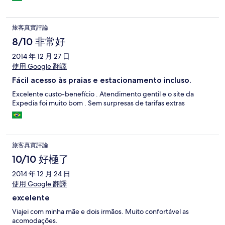
旅客真實評論
8/10 非常好
2014 年 12 月 27 日
使用 Google 翻譯
Fácil acesso às praias e estacionamento incluso.
Excelente custo-benefício . Atendimento gentil e o site da
Expedia foi muito bom . Sem surpresas de tarifas extras
旅客真實評論
10/10 好極了
2014 年 12 月 24 日
使用 Google 翻譯
excelente
Viajei com minha mãe e dois irmãos. Muito confortável as
acomodações.