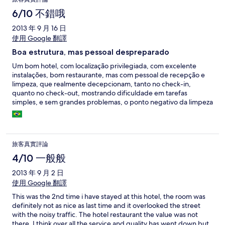
6/10 不錯哦
2013 年 9 月 16 日
使用 Google 翻譯
Boa estrutura, mas pessoal despreparado
Um bom hotel, com localização privilegiada, com excelente
instalações, bom restaurante, mas com pessoal de recepção e
limpeza, que realmente decepcionam, tanto no check-in,
quanto no check-out, mostrando dificuldade em tarefas
simples, e sem grandes problemas, o ponto negativo da limpeza
é acharmos uma barata de porte razoável andando no quarto, o
café da manhã apenas regular completa o cenário, estive em
outros hotéis da rede Atlântica e da Radisson e realmente me
decepcionei.
旅客真實評論
4/10 一般般
2013 年 9 月 2 日
使用 Google 翻譯
This was the 2nd time i have stayed at this hotel, the room was
definitely not as nice as last time and it overlooked the street
with the noisy traffic. The hotel restaurant the value was not
there. I think over all the service and quality has went down but