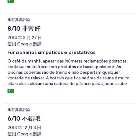
旅客真實評論
8/10 非常好
2014 年 3 月 27 日
使用 Google 翻譯
Funcionários simpáticos e prestativos.
O café da manhã, apesar das inúmeras reclamações postadas,
continua muito fraco com produtos de baixa qualidade. As
piscinas cobertas são de treino e não despertam qualquer
vontade de relaxar. A hot tub que fica na área da sauna é muito
alta e eles colocam uma cadeira de plástico para ajudar a subir
ou descer (um perigo). A piscina externa é muito bonita. Pena
que o dia estava chuvoso. A TV tem pouquíssimos canais. No
mais, é um bom hotel.
旅客真實評論
6/10 不錯哦
2013 年 12 月 3 日
使用 Google 翻譯