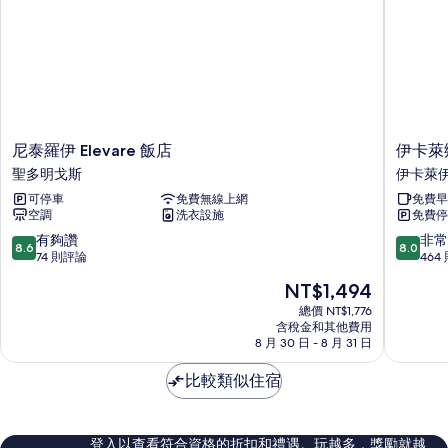
尼
伊
尼泰羅伊 Elevare 飯店
伊卡萊
泰
卡
聖多明戈斯
伊卡萊
羅
萊
可停車
免費無線上網
免費早
伊
鄉
空調
洗衣設施
免費停
Elevare
村
飯
飯
8.6
8.0
有夠讚
非常
8.6
8.0
店
店
分，
分，
74 則評論
464
聖
伊
滿
滿
現
NT$1,494
多
卡
分
分
在
明
萊
10
10
總價 NT$1,776
價
戈
含稅金和其他費用
伊
分，
分，
格
8 月 30 日 - 8 月 31 日
斯
有
非
為
夠
常
NT$1,494
比較類似住宿
讚，
好，
74
464
則
則
評
評
登入以查看符合資格的折扣和禮遇。玩越多，獎勵就越