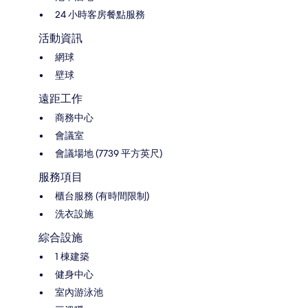
24 小時客房餐點服務
活動資訊
網球
壁球
遠距工作
商務中心
會議室
會議場地 (7739 平方英尺)
服務項目
櫃台服務 (有時間限制)
洗衣設施
綜合設施
1 棟建築
健身中心
室內游泳池