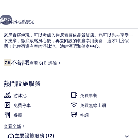
飯
一個
下一個
店
77+
簡介
客房
地點
規定
的
來尼泰羅伊玩，可以考慮入住尼泰羅依品質飯店。您可以先去享受一
相
下按摩，徹底放鬆身心後，再去附設的餐廳享用美食，這才叫度假
啊！此住宿還有室內游泳池、池畔酒吧和健身中心。
片
集
評
不錯哦
7.8
查看 31 則評論
7.8 分，滿分 10 分，
論
熱門設施服務
住宿景觀
游泳池
免費早餐
免費停車
免費無線上網
餐廳
空調
查看全部
主要設施服務
(12)