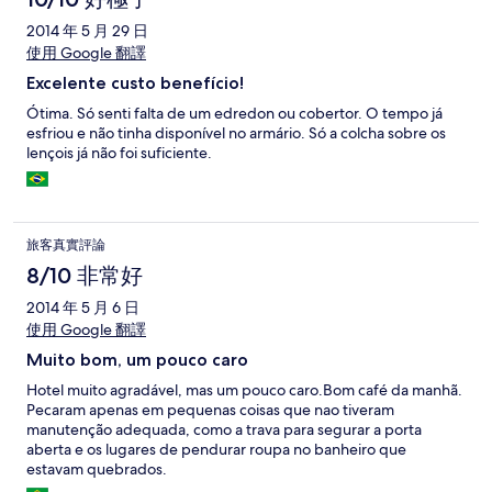
2014 年 5 月 29 日
使用 Google 翻譯
Excelente custo benefício!
Ótima. Só senti falta de um edredon ou cobertor. O tempo já
esfriou e não tinha disponível no armário. Só a colcha sobre os
lençois já não foi suficiente.
旅客真實評論
8/10 非常好
2014 年 5 月 6 日
使用 Google 翻譯
Muito bom, um pouco caro
Hotel muito agradável, mas um pouco caro.Bom café da manhã.
Pecaram apenas em pequenas coisas que nao tiveram
manutenção adequada, como a trava para segurar a porta
aberta e os lugares de pendurar roupa no banheiro que
estavam quebrados.