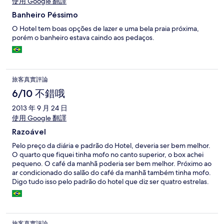
使用 Google 翻譯
Banheiro Péssimo
O Hotel tem boas opções de lazer e uma bela praia próxima,
porém o banheiro estava caindo aos pedaços.
旅客真實評論
6/10 不錯哦
2013 年 9 月 24 日
使用 Google 翻譯
Razoável
Pelo preço da diária e padrão do Hotel, deveria ser bem melhor.
O quarto que fiquei tinha mofo no canto superior, o box achei
pequeno. O café da manhã poderia ser bem melhor. Próximo ao
ar condicionado do salão do café da manhã também tinha mofo.
Digo tudo isso pelo padrão do hotel que diz ser quatro estrelas.
旅客真實評論