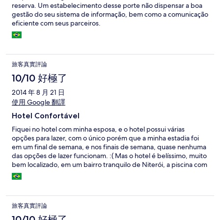
reserva. Um estabelecimento desse porte não dispensar a boa
gestão do seu sistema de informação, bem como a comunicação
eficiente com seus parceiros.
旅客真實評論
10/10 好極了
2014 年 8 月 21 日
使用 Google 翻譯
Hotel Confortável
Fiquei no hotel com minha esposa, e o hotel possui várias
opções para lazer, com o único porém que a minha estadia foi
em um final de semana, e nos finais de semana, quase nenhuma
das opções de lazer funcionam. :( Mas o hotel é belíssimo, muito
bem localizado, em um bairro tranquilo de Niterói, a piscina com
a cascata é muito bonita e um bom lugar para descansar com
várias espreguiçadeiras.
旅客真實評論
10/10 好極了