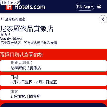
跳到主要內容
下載 App
查看所有住宿
尼泰羅依品質飯店
2.5
Quality Niteroi
星
尼泰羅伊飯店，設有室內游泳池和餐廳
級
住
選擇日期以查看價格
宿
想要去哪裡？
日期
旅客