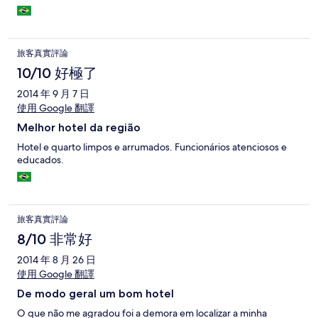
旅客真實評論
10/10 好極了
2014 年 9 月 7 日
使用 Google 翻譯
Melhor hotel da região
Hotel e quarto limpos e arrumados. Funcionários atenciosos e
educados.
旅客真實評論
8/10 非常好
2014 年 8 月 26 日
使用 Google 翻譯
De modo geral um bom hotel
O que não me agradou foi a demora em localizar a minha