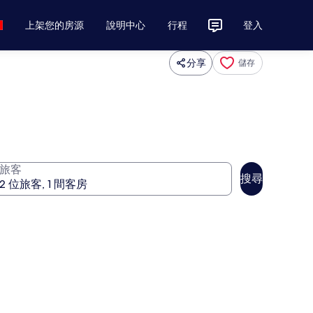
上架您的房源
說明中心
行程
登入
分享
儲存
旅客
搜尋