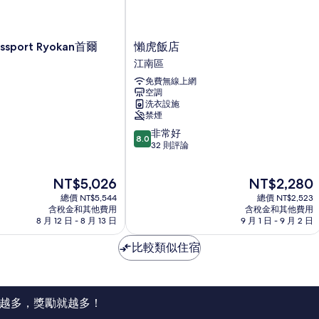
懶
ssport Ryokan首爾
懶虎飯店
虎
江南區
飯
免費無線上網
店
空調
江
洗衣設施
南
禁煙
區
8.0
非常好
8.0
分，
32 則評論
滿
分
現
現
NT$5,026
NT$2,280
10
在
在
分，
總價 NT$5,544
總價 NT$2,523
價
價
非
含稅金和其他費用
含稅金和其他費用
格
格
8 月 12 日 - 8 月 13 日
9 月 1 日 - 9 月 2 日
常
為
為
好，
NT$5,026
NT$2,280
比較類似住宿
32
則
評
論
越多，獎勵就越多！