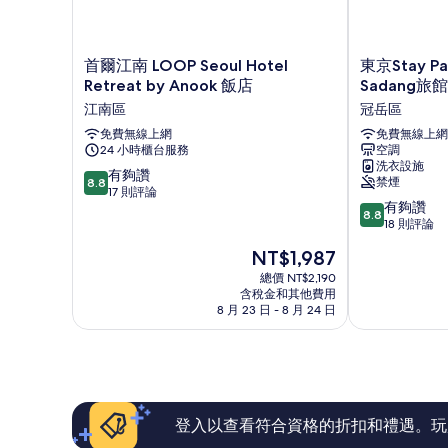
首
東
首爾江南 LOOP Seoul Hotel
東京Stay Pa
爾
京
Retreat by Anook 飯店
Sadang旅館
江
Stay
江南區
冠岳區
南
Passport
LOOP
免費無線上網
Ryokan
免費無線上網
24 小時櫃台服務
空調
Seoul
首
洗衣設施
Hotel
爾
8.8
有夠讚
禁煙
8.8
Retreat
Sadang
分，
17 則評論
8.8
by
旅
有夠讚
滿
8.8
分，
Anook
館
18 則評論
分
滿
飯
冠
10
現
NT$1,987
分
店
岳
分，
在
10
江
總價 NT$2,190
區
有
價
含稅金和其他費用
分，
南
夠
格
8 月 23 日 - 8 月 24 日
有
區
讚，
為
夠
17
NT$1,987
讚，
則
18
評
則
論
評
論
登入以查看符合資格的折扣和禮遇。玩