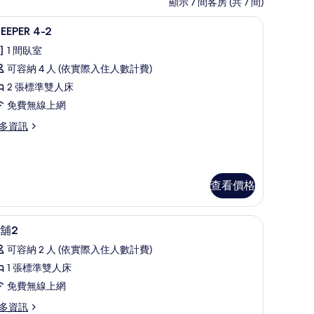
顯示 7 間客房 (共 7 間)
私人 Spa 浴池
顯
36
LEEPER 4-2
示
1 間臥室
LEEPER
可容納 4 人 (依實際入住人數計費)
-
2 張標準雙人床
免費無線上網
的
所
多資訊
有
EEPER
相
片
查看價格
高級寢具、免費無線上網、床單
顯
19
舖2
示
可容納 2 人 (依實際入住人數計費)
臥
1 張標準雙人床
舖
免費無線上網
多資訊
的