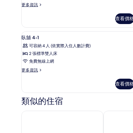
更
更多資訊
相
多
片
COUCHETTE
查看價
的
詳
情
大廳
顯
18
臥舖 4-1
示
可容納 4 人 (依實際入住人數計費)
臥
2 張標準雙人床
舖
免費無線上網
4-
更
更多資訊
1
多
的
臥
查看價
舖
所
4-
有
1
類似的住宿
相
的
詳
片
情
首爾江南 LOOP Seoul Hotel Retreat by Anook 飯店
東京Stay Pas