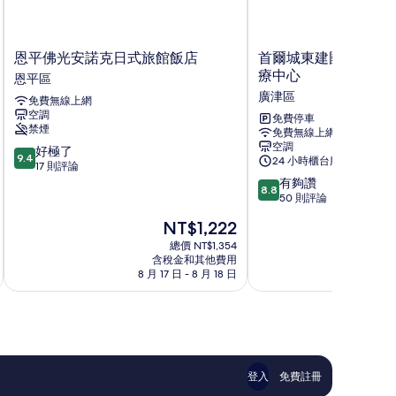
恩
首
恩平佛光安諾克日式旅館飯店
首爾城東建國大學安
平
爾
療中心
恩平區
佛
城
廣津區
免費無線上網
光
東
空調
安
建
免費停車
禁煙
免費無線上網
諾
國
空調
9.4
克
好極了
大
9.4
24 小時櫃台服務
分，
日
17 則評論
學
滿
8.8
式
安
有夠讚
8.8
分
分，
旅
諾
50 則評論
10
滿
館
克
現
NT$1,222
分，
分
飯
酒
在
好
10
店
總價 NT$1,354
店
價
含稅金和其他費用
極
分，
恩
及
格
8 月 17 日 - 8 月 18 日
8 
了，
有
平
水
為
17
夠
區
療
NT$1,222
則
讚，
中
評
50
心
論
則
廣
評
津
論
區
登入
免費註冊