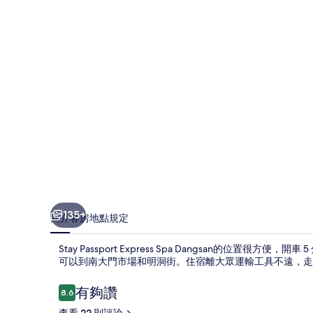
相
片
集
135+
簡介
客房
地點
規定
Stay Passport Express Spa Dangsan的位
可以到南大門市場和明洞街。住宿離大眾運輸工具不遠，走路到
評
有夠讚
8.6
8.6 分，滿分 10 分，
論
查看 22 則評論