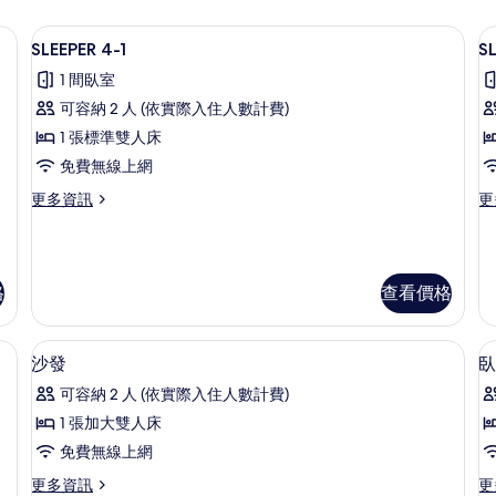
SLEEPER 4-1 | 浴室 | 浴袍、拖鞋、毛巾
顯
30
SLEEPER 4-1
S
示
1 間臥室
SLEEPER
S
可容納 2 人 (依實際入住人數計費)
4-
4
1 張標準雙人床
1
2
免費無線上網
的
所
更
更
更多資訊
更
多
多
有
SLEEPER
SL
相
4-
4-
1
2
片
格
查看價格
的
的
詳
詳
情
情
免費無線上網、床單
高級寢具、免費無線上網、床單
顯
12
沙發
臥
示
可容納 2 人 (依實際入住人數計費)
沙
1 張加大雙人床
發
免費無線上網
2
的
更
更
更多資訊
更