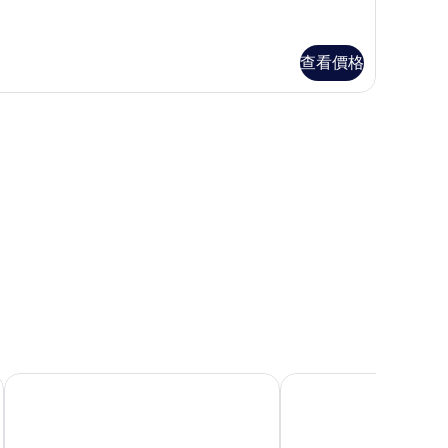
所
有
查看價格
相
片
恩平佛光安諾克日式旅館飯店
首爾城東建國大學安諾