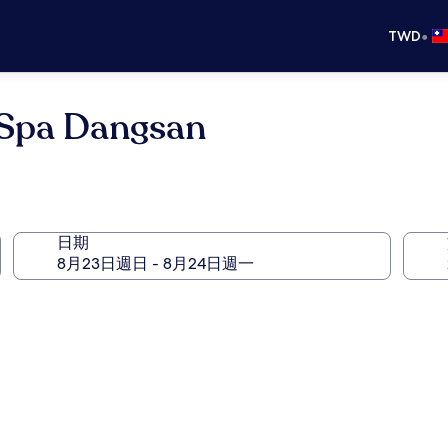
•
TWD
 Spa Dangsan
日期