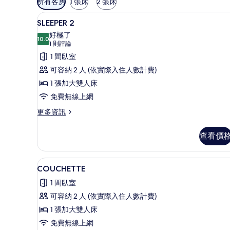
所有客房
1 張床
2 張床
用
私人 Spa 浴池
顯
的
22
SLEEPER 2
示
客
好極了
10.0
房
SLEEPER
10.0 分，滿分 10 分
(1
1 則評論
篩
2
則
1 間臥室
選
評
的
可容納 2 人 (依實際入住人數計費)
條
論)
所
1 張加大雙人床
件
有
免費無線上網
相
更
更多資訊
片
多
SLEEPER
查看價
2
的
詳
COUCHETTE | 高級寢具、
顯
18
情
COUCHETTE
示
1 間臥室
COUCHETTE
可容納 2 人 (依實際入住人數計費)
的
1 張加大雙人床
所
免費無線上網
有