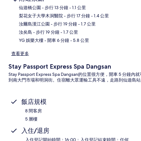
仙遊橋公園
- 步行 13 分鐘
- 1.1 公里
梨花女子大學木洞醫院
- 步行 17 分鐘
- 1.4 公里
地
汝爾島漢江公園
- 步行 19 分鐘
- 1.7 公里
汝矣島
- 步行 19 分鐘
- 1.7 公里
YG 娛樂大樓
- 開車 6 分鐘
- 5.8 公里
查看更多
Stay Passport Express Spa Dangsan
Stay Passport Express Spa Dangsan的位置很方便，
到南大門市場和明洞街。住宿離大眾運輸工具不遠，走路到仙遊島站只要
飯店規模
8 間客房
5 層樓
入住/退房
入住登記開始時間：16:00；入住登記結束時間：任何