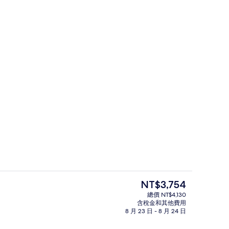
4-1 | 高級寢具、免費無線上網、床單
大廳
目
NT$3,754
前
總價 NT$4,130
的
含稅金和其他費用
 2 | 高級寢具、免費無線上網、床單
SLEEPER 4-1 | 私人 Spa 浴池
價
8 月 23 日 - 8 月 24 日
格
是