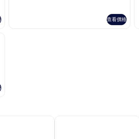
所
多
多
有
沙
臥
發
舖
相
的
2
格
查看價格
片
詳
的
情
詳
情
格
sport Ryokan首爾Sadang旅館
懶虎飯店