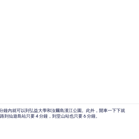
SLEEPER 
置很方便，開車 5 分鐘內就可以到弘益大學和汝爾島漢江公園。此外，開車一下下就
仙遊島站只要 4 分鐘，到堂山站也只要 6 分鐘。
SLEEPER