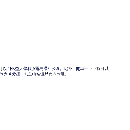
圖
開車 5 分鐘內就可以到弘益大學和汝爾島漢江公園。此外，開車一下下就可以
 4 分鐘，到堂山站也只要 6 分鐘。