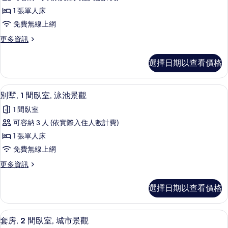
片
墅
1 張單人床
(Dinso)
免費無線上網
的
更
更多資訊
所
多
有
別
選擇日期以查看價格
墅
相
(Dinso)
片
的
獨立浴缸和淋浴設備、淋浴花灑、吹風
顯
6
詳
別墅, 1 間臥室, 泳池景觀
示
情
1 間臥室
別
可容納 3 人 (依實際入住人數計費)
墅,
1 張單人床
1
免費無線上網
間
更
更多資訊
臥
多
室,
別
選擇日期以查看價格
墅,
泳
1
池
間
迷你吧、書桌、筆電工作空間、遮光布
顯
7
臥
景
套房, 2 間臥室, 城市景觀
室,