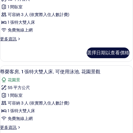
級
雙
景
1 間臥室
人
客
觀
床,
可容納 3 人 (依實際入住人數計費)
房,
花
的
1 張特大雙人床
園
1
所
免費無線上網
景
張
觀
有
更
更多資訊
特
的
多
相
詳
大
頂
情
片
選擇日期以查看價格
級
雙
客
人
房,
尊榮客房, 1 張特大雙人床, 可使用泳池
顯
22
1
床,
尊榮客房, 1 張特大雙人床, 可使用泳池, 花園景觀
示
張
可
花園景
特
尊
使
大
55 平方公尺
榮
雙
用
1 間臥室
人
客
泳
床,
可容納 3 人 (依實際入住人數計費)
房,
可
池,
1 張特大雙人床
使
1
花
免費無線上網
用
張
泳
園
更
更多資訊
特
池,
多