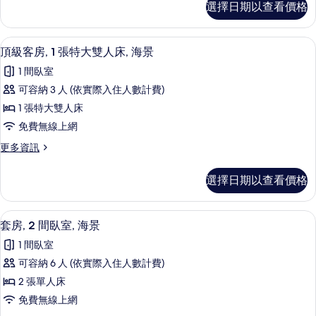
觀
的
選擇日期以查看價格
榮
特
的
所
客
詳
大
房,
情
有
頂級客房, 1 張特大雙人床, 海景 | 
顯
3
1
雙
頂級客房, 1 張特大雙人床, 海景
相
示
張
人
1 間臥室
特
片
頂
床,
大
可容納 3 人 (依實際入住人數計費)
級
雙
海
1 張特大雙人床
人
客
景
床,
免費無線上網
房,
海
的
更
更多資訊
景
1
多
所
的
張
頂
詳
有
選擇日期以查看價格
級
特
情
相
客
大
房,
片
迷你吧、書桌、筆電工作空間、遮光布
顯
5
1
雙
套房, 2 間臥室, 海景
示
張
人
1 間臥室
特
套
床,
大
可容納 6 人 (依實際入住人數計費)
房,
雙
海
2 張單人床
人
2
景
床,
免費無線上網
間
海