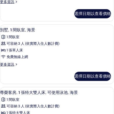
的
更
更多資訊
景
臥
多
所
的
室,
套
詳
有
選擇日期以查看價格
房,
海
情
相
2
景
間
片
別墅, 1 間臥室, 海景 | 迷你吧、書
顯
6
臥
的
別墅, 1 間臥室, 海景
示
室,
所
1 間臥室
海
別
有
景
可容納 3 人 (依實際入住人數計費)
墅,
的
相
1 張單人床
詳
1
片
情
免費無線上網
間
更
更多資訊
臥
多
室,
別
選擇日期以查看價格
墅,
海
1
景
間
尊榮客房, 1 張特大雙人床, 可使用泳池
顯
4
臥
的
尊榮客房, 1 張特大雙人床, 可使用泳池, 海景
示
室,
所
1 間臥室
海
尊
有
景
可容納 3 人 (依實際入住人數計費)
榮
的
相
1 張特大雙人床