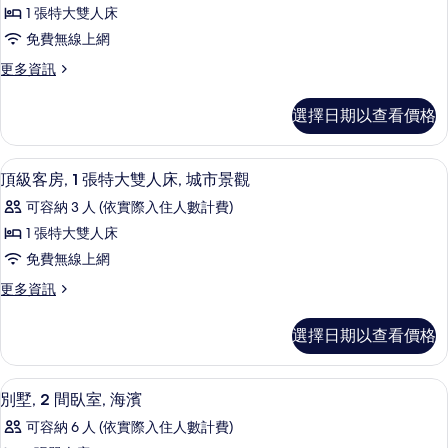
所
尊
景
人
1 張特大雙人床
有
榮
床,
的
免費無線上網
海
相
客
所
景
更
更多資訊
片
房,
的
多
有
詳
1
尊
相
選擇日期以查看價格
情
榮
張
片
客
特
房,
頂級客房, 1 張特大雙人床, 城市景觀
顯
4
1
大
頂級客房, 1 張特大雙人床, 城市景觀
示
張
雙
可容納 3 人 (依實際入住人數計費)
特
頂
人
大
1 張特大雙人床
級
雙
床,
免費無線上網
人
客
花
床,
更
更多資訊
房,
花
多
園
園
1
頂
景
選擇日期以查看價格
景
級
張
觀
觀
客
特
的
房,
的
迷你吧、書桌、筆電工作空間、遮光布
顯
詳
9
1
大
別墅, 2 間臥室, 海濱
情
所
示
張
雙
可容納 6 人 (依實際入住人數計費)
特
有
別