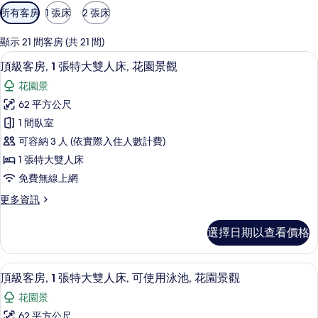
可
所有客房
1 張床
2 張床
用
的
顯示 21 間客房 (共 21 間)
客
迷你吧、書桌、筆電工作空間、遮光布
顯
5
頂級客房, 1 張特大雙人床, 花園景觀
房
示
篩
花園景
頂
選
62 平方公尺
級
條
1 間臥室
客
件
可容納 3 人 (依實際入住人數計費)
房,
1 張特大雙人床
1
免費無線上網
張
更
更多資訊
特
多
大
頂
選擇日期以查看價格
級
雙
客
人
房,
客房景觀
顯
17
1
床,
頂級客房, 1 張特大雙人床, 可使用泳池, 花園景觀
示
張
花
花園景
特
頂
園
大
62 平方公尺