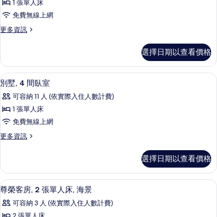
人
大
1 張單人床
相
墅,
雙
床,
免費無線上網
人
片
2
城
床,
更
更多資訊
間
城
多
市
市
臥
別
景
選擇日期以查看價格
景
墅,
室,
觀
觀
2
海
的
間
的
別墅, 4 間臥室 | 迷你吧、書桌、筆
顯
詳
15
臥
濱
別墅, 4 間臥室
情
所
示
室,
的
可容納 11 人 (依實際入住人數計費)
海
有
別
所
濱
1 張單人床
相
墅,
的
有
免費無線上網
詳
片
4
相
情
更
更多資訊
間
多
片
臥
別
選擇日期以查看價格
墅,
室
4
的
間
迷你吧、書桌、筆電工作空間、遮光布
顯
6
臥
所
尊榮客房, 2 張單人床, 海景
示
室
有
可容納 3 人 (依實際入住人數計費)
的
尊
相
詳
2 張單人床