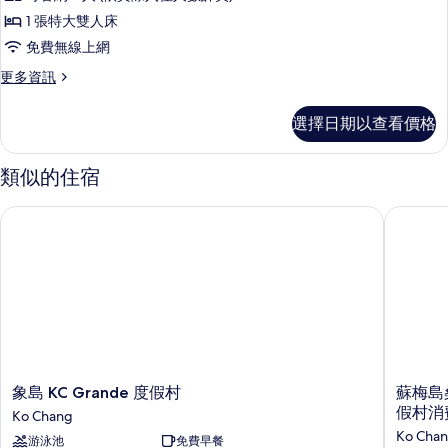
1 張特大雙人床
免費無線上網
更
更多資訊
多
尊
選擇日期以查看價格
榮
客
房,
類似的住宿
1
張
象島 KC Grande 度假村
蘇梅島桑
特
大
雙
人
床,
城
市
景
觀
的
象
蘇
象島 KC Grande 度假村
蘇梅島
詳
島
梅
假村消
Ko Chang
情
KC
島
Ko Cha
游泳池
免費早餐
Grande
桑