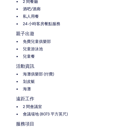
2 間餐廳
酒吧/酒廊
私人用餐
24 小時客房餐點服務
親子出遊
免費兒童俱樂部
兒童游泳池
兒童餐
活動資訊
海灘俱樂部 (付費)
划皮艇
海灘
遠距工作
2 間會議室
會議場地 (8073 平方英尺)
服務項目