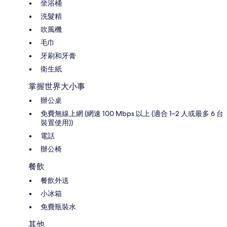
坐浴桶
洗髮精
吹風機
毛巾
牙刷和牙膏
衛生紙
掌握世界大小事
辦公桌
免費無線上網 (網速 100 Mbps 以上 (適合 1–2 人或最多 6 台
裝置使用))
電話
辦公椅
餐飲
餐飲外送
小冰箱
免費瓶裝水
其他