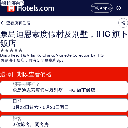
跳到主要內容
下載 App
查看所有住宿
象島迪恩索度假村及別墅，IHG 旗下
飯店
5.0
Dinso Resort & Villas Ko Chang, Vignette Collection by IHG
星
象島海灘飯店，設有 2 間餐廳和Spa
級
住
選擇日期以查看價格
宿
想要去哪裡？
日期
旅客