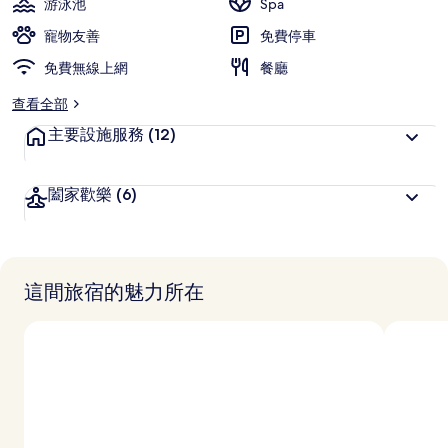
游泳池
Spa
集
寵物友善
免費停車
免費無線上網
餐廳
查看全部
主要設施服務
(12)
闔家歡樂
(6)
這間旅宿的魅力所在