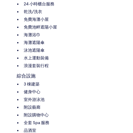
24 小時櫃台服務
乾洗/洗衣
免費海灘小屋
免費池畔遮陽小屋
海灘浴巾
海灘遮陽傘
泳池遮陽傘
水上運動裝備
浪漫套裝行程
綜合設施
3 棟建築
健身中心
室外游泳池
附設藝廊
附設購物中心
全套 Spa 服務
品酒室