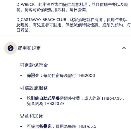
D_WRECK - 此小酒館專門提供創意料理，並且供應午餐以及晚
餐。房客可於酒吧點用飲料。每日營業。
D_CASTAWAY BEACH CLUB - 此家酒吧就在海灘，供應午餐以
及晚餐。有兒童餐可點用。供應減價時段優惠。必須先預約。每
日營業。
費用和規定
可退款保證金
保證金：
每間住宿每晚需付 THB2000
可選設施服務
吃到飽自助式早餐
需額外收費，成人約為 THB647.35，
兒童約為 THB323.67
兒童和加床
可提供
折疊床
，費用為每晚 THB1765.5