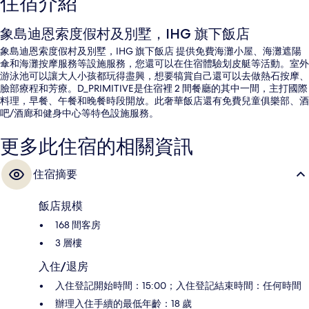
住宿介紹
象島迪恩索度假村及別墅，IHG 旗下飯店
象島迪恩索度假村及別墅，IHG 旗下飯店 提供免費海灘小屋、海灘遮陽
傘和海灘按摩服務等設施服務，您還可以在住宿體驗划皮艇等活動。室外
游泳池可以讓大人小孩都玩得盡興，想要犒賞自己還可以去做熱石按摩、
臉部療程和芳療。D_PRIMITIVE是住宿裡 2 間餐廳的其中一間，主打國際
料理，早餐、午餐和晚餐時段開放。此奢華飯店還有免費兒童俱樂部、酒
吧/酒廊和健身中心等特色設施服務。
更多此住宿的相關資訊
住宿摘要
飯店規模
168 間客房
3 層樓
入住/退房
入住登記開始時間：15:00；入住登記結束時間：任何時間
辦理入住手續的最低年齡：18 歲