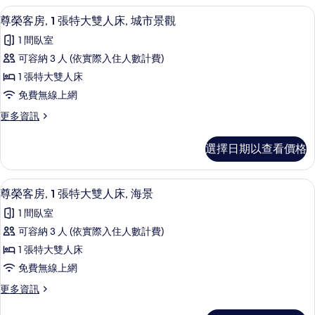
大
房,
尊榮客房, 1 張特大雙人床, 城市景觀
顯
5
1
雙
尊榮客房, 1 張特大雙人床, 城市景觀
示
張
人
1 間臥室
特
尊
床,
大
可容納 3 人 (依實際入住人數計費)
榮
雙
海
1 張特大雙人床
人
客
景
床,
免費無線上網
房,
海
的
更
更多資訊
景
1
多
所
的
張
尊
詳
有
選擇日期以查看價格
榮
特
情
相
客
大
房,
片
迷你吧、書桌、筆電工作空間、遮光布
顯
7
1
雙
尊榮客房, 1 張特大雙人床, 海景
示
張
人
1 間臥室
特
尊
床,
大
可容納 3 人 (依實際入住人數計費)
榮
雙
城
1 張特大雙人床
人
客
市
床,
免費無線上網
房,
城
景
更
更多資訊
市
1
多
觀
景
張
尊