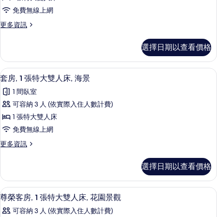
詳
客
片
情
免費無線上網
房,
更
更多資訊
1
多
張
尊
選擇日期以查看價格
榮
特
客
大
房,
套房, 1 張特大雙人床, 海景 | 迷你
顯
4
1
雙
套房, 1 張特大雙人床, 海景
示
張
人
1 間臥室
特
套
床,
大
可容納 3 人 (依實際入住人數計費)
房,
雙
可
1 張特大雙人床
人
1
使
床,
免費無線上網
張
可
用
更
更多資訊
使
特
多
泳
用
大
套
泳
池,
選擇日期以查看價格
房,
雙
池,
海
1
海
人
張
景
景
迷你吧、書桌、筆電工作空間、遮光布
顯
7
特
床,
尊榮客房, 1 張特大雙人床, 花園景觀
的
的
示
大
詳
海
可容納 3 人 (依實際入住人數計費)
雙
情