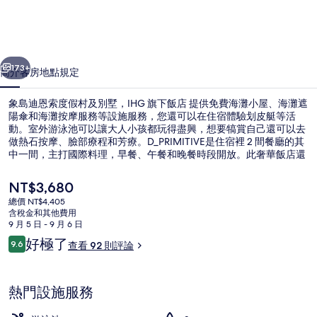
度
假
一個
下一個
村
173+
簡介
客房
地點
規定
及
象島迪恩索度假村及別墅，IHG 旗下飯店 提供免費海灘小屋、海灘遮
別
陽傘和海灘按摩服務等設施服務，您還可以在住宿體驗划皮艇等活
動。室外游泳池可以讓大人小孩都玩得盡興，想要犒賞自己還可以去
墅，
做熱石按摩、臉部療程和芳療。D_PRIMITIVE是住宿裡 2 間餐廳的其
IHG
中一間，主打國際料理，早餐、午餐和晚餐時段開放。此奢華飯店還
有免費兒童俱樂部、酒吧/酒廊和健身中心等特色設施服務。
旗
目
NT$3,680
下
前
總價 NT$4,405
的
含稅金和其他費用
飯
露台/庭院
價
9 月 5 日 - 9 月 6 日
格
評
店
好極了
9.6
查看 92 則評論
是
9.6 分，滿分 10 分，
論
NT$3,680
的
相
熱門設施服務
片