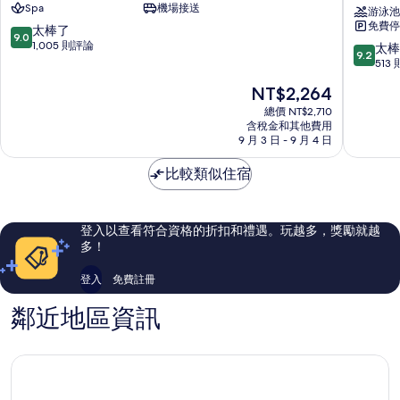
Spa
機場接送
度
蒂
游泳池
免費停
假
雅
9.0
太棒了
9.0
村
度
分，
1,005 則評論
9.2
太棒
9.2
Ko
假
滿
分，
513
Chang
村
分
滿
現
NT$2,264
-
10
分
在
每
分，
10
總價 NT$2,710
價
晚
太
含稅金和其他費用
分，
格
9 月 3 日 - 9 月 4 日
最
棒
太
為
高
了，
棒
NT$2,264
比較類似住宿
提
1,005
了，
供
則
513
3,000
評
則
泰
論
評
登入以查看符合資格的折扣和禮遇。玩越多，獎勵就越
銖
論
多！
度
假
登入
免費註冊
村
消
鄰近地區資訊
費
額
Ko
Chang