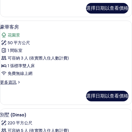
景
花
大
尊
園
觀
選擇日期以查看價格
榮
雙
景
的
客
觀
人
房,
所
的
迷你吧、書桌、筆電工作空間、遮光布
顯
8
1
床,
豪華客房
詳
有
示
張
情
可
花園景
特
相
豪
使
大
50 平方公尺
片
華
雙
用
1 間臥室
人
客
泳
床,
可容納 3 人 (依實際入住人數計費)
房
可
池,
1 張標準雙人床
使
的
花
免費無線上網
用
所
泳
園
更
更多資訊
池,
有
多
景
花
相
豪
園
觀
選擇日期以查看價格
華
片
景
的
客
觀
房
所
的
獨立浴缸和淋浴設備、淋浴花灑、吹風
顯
7
的
別墅 (Dinso)
詳
有
示
詳
情
220 平方公尺
情
相
別
可容納 5 人 (依實際入住人數計費)