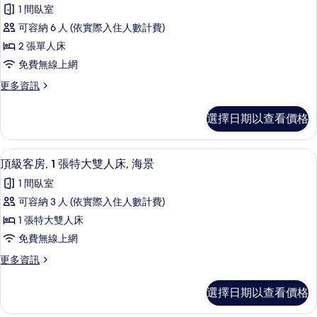
示
觀
1 間臥室
泳
套
的
池
可容納 6 人 (依實際入住人數計費)
房,
景
所
2 張單人床
觀
2
有
的
免費無線上網
間
詳
相
更
更多資訊
情
臥
多
片
室,
套
選擇日期以查看價格
房,
城
2
市
間
迷你吧、書桌、筆電工作空間、遮光布
顯
3
臥
景
頂級客房, 1 張特大雙人床, 海景
示
室,
觀
1 間臥室
城
頂
的
市
可容納 3 人 (依實際入住人數計費)
級
景
所
1 張特大雙人床
觀
客
有
的
免費無線上網
房,
詳
相
更
更多資訊
情
1
多
片
張
頂
選擇日期以查看價格
級
特
客