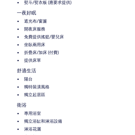
熨斗/熨衣板 (應要求提供)
一夜好眠
遮光布/窗簾
開夜床服務
免費提供搖籃/嬰兒床
坐臥兩用床
折疊床/加床 (付費)
提供床單
舒適生活
陽台
獨特裝潢風格
獨立起居區
衛浴
專用浴室
獨立浴缸和淋浴設備
淋浴花灑