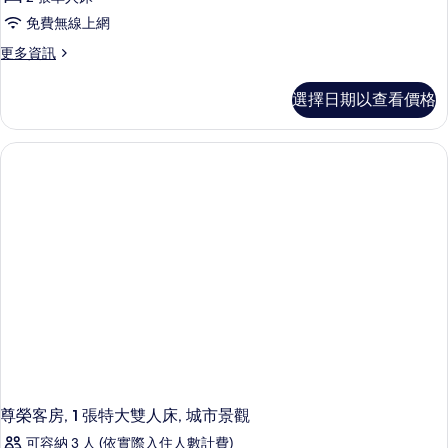
榮
情
片
免費無線上網
客
更
更多資訊
房,
多
2
尊
選擇日期以查看價格
榮
張
客
單
房,
2
人
張
床,
單
海
人
床,
景
海
的
景
的
所
詳
有
情
相
片
尊榮客房, 1 張特大雙人床, 城市景觀
可容納 3 人 (依實際入住人數計費)