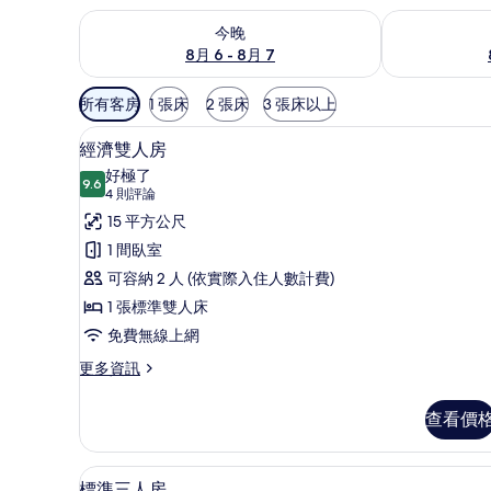
查看今晚 (8月 6 - 8月 7) 的供應情況
查看明天 (8月 
今晚
8月 6 - 8月 7
可
所有客房
1 張床
2 張床
3 張床以上
用
經濟雙人房 | 羽絨被、書桌、
顯
的
4
經濟雙人房
示
客
好極了
9.6
房
9.6 分，滿分 10 分
經
(4
4 則評論
篩
則
濟
15 平方公尺
選
評
雙
1 間臥室
條
論)
人
可容納 2 人 (依實際入住人數計費)
件
房
1 張標準雙人床
的
免費無線上網
所
更
更多資訊
多
有
經
查看價
相
濟
雙
片
人
標準三人房 | 羽絨被、書桌、
顯
4
房
標準三人房