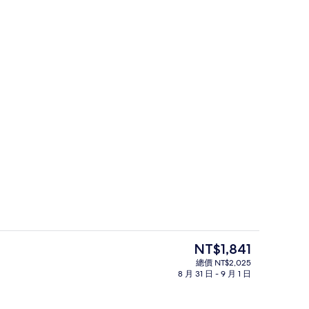
外觀
目
NT$1,841
前
總價 NT$2,025
的
8 月 31 日 - 9 月 1 日
標準雙床房 | 羽絨被、書桌、隔音、
價
格
是