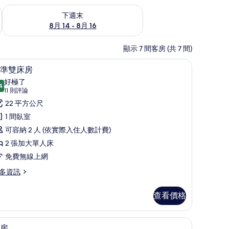
查看下週末 (8月 14 - 8月 16) 的供應情況
下週末
8月 14 - 8月 16
顯示 7 間客房 (共 7 間)
費無線上網
標準雙床房 | 羽絨被、書桌、隔音、免費無線
顯
4
準雙床房
示
好極了
4
9.4 分，滿分 10 分
標
(11
11 則評論
則
準
22 平方公尺
評
雙
1 間臥室
論)
床
可容納 2 人 (依實際入住人數計費)
房
2 張加大單人床
的
免費無線上網
所
多資訊
有
查看價格
相
片
羽絨被、書桌、隔音、免費無線上網
顯
4
房