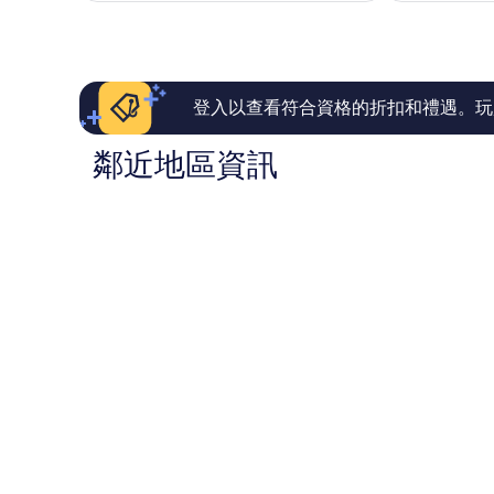
有
有
為
夠
夠
NT$3,249
讚，
讚，
1,004
1,005
則
則
評
評
登入以查看符合資格的折扣和禮遇。玩
論
論
鄰近地區資訊