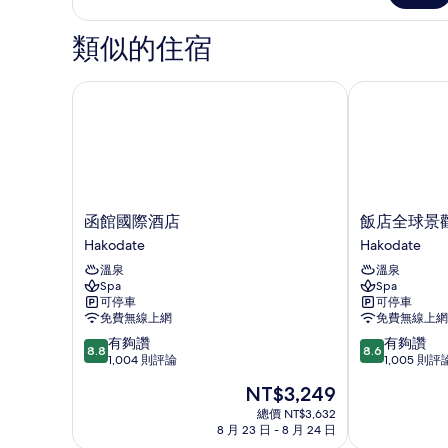
有
的
相
詳
類似的住宿
情
片
函館國際酒店
飯店全球景觀
函
飯
函館國際酒店
飯店全球景
館
店
Hakodate
Hakodate
國
全
溫泉
溫泉
際
球
Spa
Spa
酒
景
可停車
可停車
店
觀
免費無線上網
免費無線上網
Hakodate
函
8.8
8.6
有夠讚
有夠讚
館
8.8
8.6
分，
分，
1,004 則評論
1,005 則評
Hakodate
滿
滿
現
NT$3,249
分
分
在
10
10
總價 NT$3,632
價
8 月 23 日 - 8 月 24 日
分，
分，
格