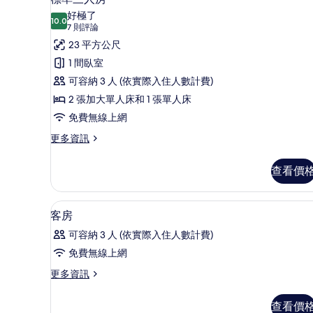
示
的
好極了
詳
10.0
10.0 分，滿分 10 分
標
(7
7 則評論
情
則
準
23 平方公尺
評
三
1 間臥室
論)
人
可容納 3 人 (依實際入住人數計費)
房
2 張加大單人床和 1 張單人床
的
免費無線上網
所
更
更多資訊
多
有
標
查看價
相
準
三
片
人
羽絨被、書桌、隔音、免費無
顯
4
房
客房
示
的
可容納 3 人 (依實際入住人數計費)
詳
客
情
免費無線上網
房
更
更多資訊
的
多
所
客
查看價
房