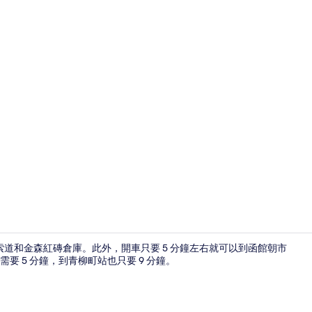
電梯
索道和金森紅磚倉庫。此外，開車只要 5 分鐘左右就可以到函館朝市
 5 分鐘，到青柳町站也只要 9 分鐘。
餐廳