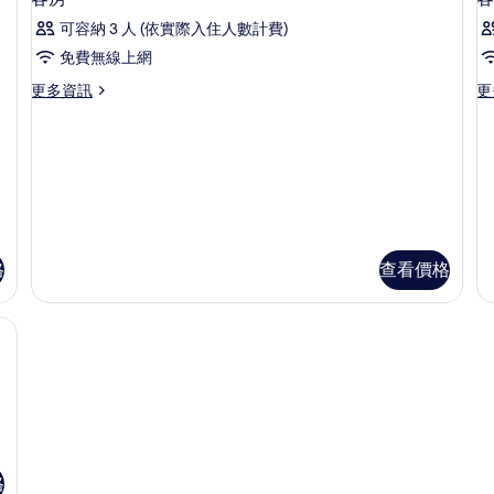
示
的
的
可容納 3 人 (依實際入住人數計費)
詳
詳
客
情
情
免費無線上網
房
更
更
更多資訊
更
的
多
多
所
客
客
房
房
有
的
的
相
詳
詳
情
情
片
格
查看價格
線上網
格