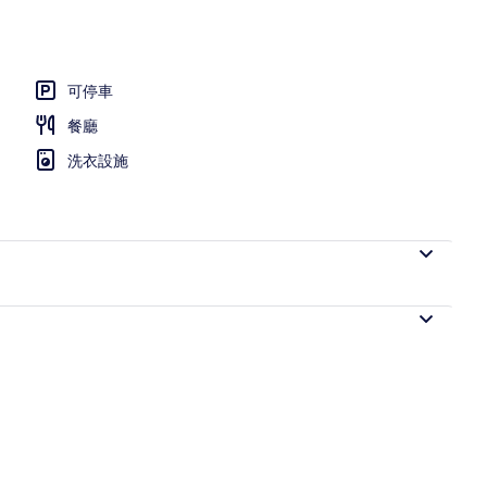
可停車
餐廳
洗衣設施