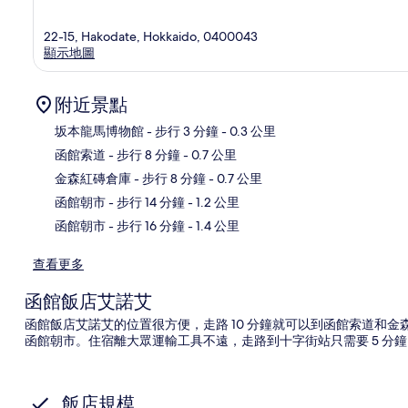
22-15, Hakodate, Hokkaido, 0400043
顯示地圖
附近景點
坂本龍馬博物館
- 步行 3 分鐘
- 0.3 公里
函館索道
- 步行 8 分鐘
- 0.7 公里
地
金森紅磚倉庫
- 步行 8 分鐘
- 0.7 公里
函館朝市
- 步行 14 分鐘
- 1.2 公里
函館朝市
- 步行 16 分鐘
- 1.4 公里
查看更多
函館飯店艾諾艾
函館飯店艾諾艾的位置很方便，走路 10 分鐘就可以到函館索道和金
函館朝市。住宿離大眾運輸工具不遠，走路到十字街站只需要 5 分鐘
飯店規模