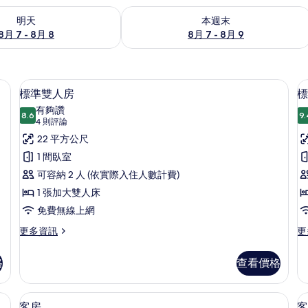
7 - 8月 8) 的供應情況
查看本週末 (8月 7 - 8月 9) 的供應情況
明天
本週末
8月 7 - 8月 8
8月 7 - 8月 9
隔音、免費無線上網
標準雙人房 | 羽絨被、書桌、隔音、免
顯
4
標準雙人房
標
示
有夠讚
8.6
9.
8.6 分，滿分 10 分
標
(4
4 則評論
則
準
22 平方公尺
評
雙
1 間臥室
論)
人
可容納 2 人 (依實際入住人數計費)
房
1 張加大雙人床
的
免費無線上網
所
更
更
更多資訊
更
多
多
有
標
標
格
查看價格
相
準
準
雙
雙
片
人
床
隔音、免費無線上網
羽絨被、書桌、隔音、免費無線上網
顯
3
房
房
客房
客