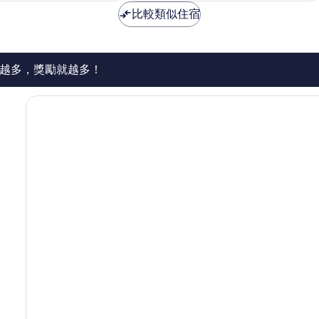
非
為
為
比較類似住宿
常
NT$1,790
NT$1,293
好，
823
則
評
越多，獎勵就越多！
論