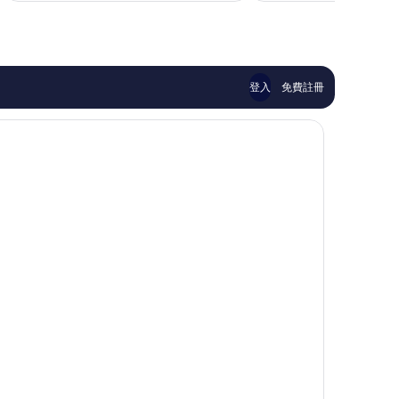
有
了，
NT$1,797
夠
1,010
讚，
則
309
評
則
論
評
登入
免費註冊
論