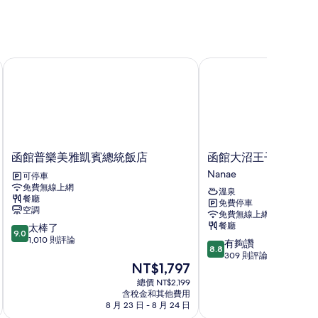
函館普樂美雅凱賓總統飯店
函館大沼王子大飯店
函
函
函館普樂美雅凱賓總統飯店
函館大沼王子大飯店
館
館
Nanae
可停車
普
大
免費無線上網
溫泉
樂
沼
餐廳
免費停車
美
王
空調
免費無線上網
雅
子
餐廳
9.0
太棒了
凱
大
9.0
分，
1,010 則評論
8.8
有夠讚
賓
飯
8.8
滿
分，
309 則評論
總
店
分
現
NT$1,797
滿
統
Nanae
10
在
分
飯
總價 NT$2,199
分，
價
10
含稅金和其他費用
店
太
格
8 月 23 日 - 8 月 24 日
8
分，
棒
為