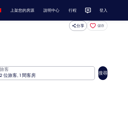
上架您的房源
說明中心
行程
登入
分享
儲存
旅客
搜尋