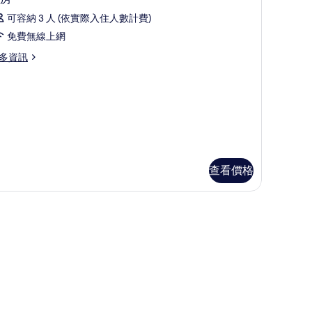
示
可容納 3 人 (依實際入住人數計費)
客
免費無線上網
房
多資訊
的
所
有
相
片
查看價格