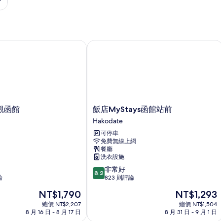
函館
飯店MyStays函館站前
飯
觀函館
飯店MyStays函館站前
店
Hakodate
MyStays
可停車
函
免費無線上網
館
餐廳
站
洗衣設施
前
8.2
非常好
Hakodate
8.2
分，
論
823 則評論
滿
現
現
NT$1,790
NT$1,293
分
在
在
10
總價 NT$2,207
總價 NT$1,504
價
價
8 月 16 日 - 8 月 17 日
8 月 31 日 - 9 月 1 日
分，
格
格