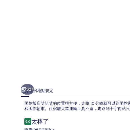
諾
艾
的
相
片
集
33+
簡介
客房
地點
規定
函館飯店艾諾艾的位置很方便，走路 10 分鐘就可以到函館
和函館朝市。住宿離大眾運輸工具不遠，走路到十字街站只需要
評
太棒了
9.0
9.0 分，滿分 10 分，
論
查看 95 則評論