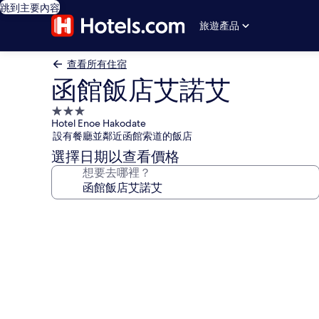
跳到主要內容
旅遊產品
查看所有住宿
函館飯店艾諾艾
3.0
Hotel Enoe Hakodate
星
設有餐廳並鄰近函館索道的飯店
級
選擇日期以查看價格
住
想要去哪裡？
宿
函
館
飯
店
艾