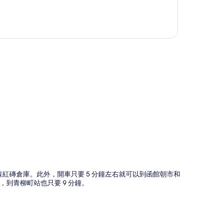
圖
森紅磚倉庫。此外，開車只要 5 分鐘左右就可以到函館朝市和
，到青柳町站也只要 9 分鐘。