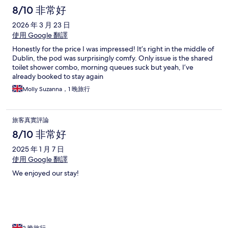
8/10 非常好
2026 年 3 月 23 日
使用 Google 翻譯
Honestly for the price I was impressed! It’s right in the middle of
Dublin, the pod was surprisingly comfy. Only issue is the shared
toilet shower combo, morning queues suck but yeah, I’ve
already booked to stay again
Molly Suzanna，1 晚旅行
旅客真實評論
8/10 非常好
2025 年 1 月 7 日
使用 Google 翻譯
We enjoyed our stay!