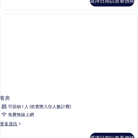
選擇日期以查看價格
房
的
詳
情
客房
可容納 1 人 (依實際入住人數計費)
免費無線上網
更
更多資訊
多
客