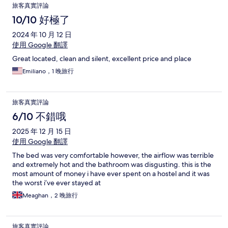
旅客真實評論
10/10 好極了
2024 年 10 月 12 日
使用 Google 翻譯
Great located, clean and silent, excellent price and place
Emiliano，1 晚旅行
旅客真實評論
6/10 不錯哦
2025 年 12 月 15 日
使用 Google 翻譯
The bed was very comfortable however, the airflow was terrible
and extremely hot and the bathroom was disgusting. this is the
most amount of money i have ever spent on a hostel and it was
the worst i’ve ever stayed at
Meaghan，2 晚旅行
旅客真實評論