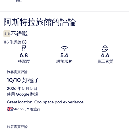
阿斯特拉旅館的評論
評
論
不錯哦
6.6
113 則評論
6.8
5.6
6.6
整潔度
設施服務
員工素質
評
旅客真實評論
論
10/10 好極了
2026 年 5 月 5 日
使用 Google 翻譯
Great location. Cool space pod experience
Marlon，2 晚旅行
旅客真實評論