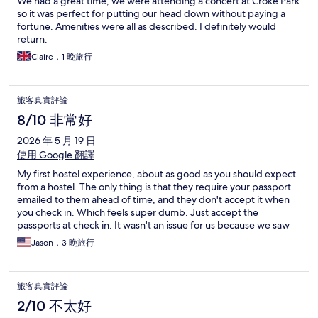
We had a great time, we were attending a concert at Croke Park
so it was perfect for putting our head down without paying a
fortune. Amenities were all as described. I definitely would
return.
Claire，1 晚旅行
旅客真實評論
8/10 非常好
2026 年 5 月 19 日
使用 Google 翻譯
My first hostel experience, about as good as you should expect
from a hostel. The only thing is that they require your passport
emailed to them ahead of time, and they don't accept it when
you check in. Which feels super dumb. Just accept the
passports at check in. It wasn't an issue for us because we saw
the instruction and did it. But I watched several groups argue
Jason，3 晚旅行
with the front desk dude. He said they lost $10,000 last year to
false bookings, and that's why they require passports; which is
fine, but why not accept them at the front desk? ! literally
旅客真實評論
watched him have to refund almost a $1000 for various travelers
because of it. In one weekend. So surely they're losing more
2/10 不太好
than $10k a year for that weird stipulation. Everywhere accepts