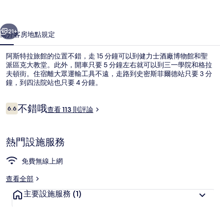
的
一個
下一個
相
21+
簡介
客房
地點
規定
片
阿斯特拉旅館的位置不錯，走 15 分鐘可以到健力士酒廠博物館和聖
集
派區克大教堂。此外，開車只要 5 分鐘左右就可以到三一學院和格拉
夫頓街。住宿離大眾運輸工具不遠，走路到史密斯菲爾德站只要 3 分
鐘，到四法院站也只要 4 分鐘。
評
不錯哦
6.6
查看 113 則評論
6.6 分，滿分 10 分，
論
舒適共用宿舍, 河景 | 客房設施服務
熱門設施服務
免費無線上網
查看全部
主要設施服務
(1)