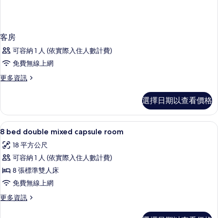
客房
可容納 1 人 (依實際入住人數計費)
免費無線上網
更
更多資訊
多
客
選擇日期以查看價格
房
的
詳
免費無線上網、床單
顯
4
情
8 bed double mixed capsule room
示
18 平方公尺
8
可容納 1 人 (依實際入住人數計費)
bed
8 張標準雙人床
double
免費無線上網
mixed
capsule
更
更多資訊
多
room
8