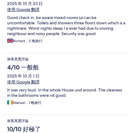
2025 年 10 月 23 日
the passports at check in. Feels totally optional. Anyway, good
experience though. They cleaned everyday, the bathrooms
使用 Google 翻譯
were good. The pods are temu plastic boxes and the usb thing
Good check in, be aware mixed rooms so can be
didn't work on ours, but they had other charging spots. It might
uncomfortable. Toilets and showers three floors down which is a
get a little hot, the "AC" is a computer fan in the pod. Pods don't
nightmare. Worst nights sleep I e ever had due to snoring
lock btw, but we felt safe. Overall it was great.
neighbour and noisy people. Security was good.
Richard，2 晚旅行
旅客真實評論
4/10 一般般
2025 年 10 月 1 日
使用 Google 翻譯
It was very loud. In the whole House und around. The cleaness
in the bathrooms were nit good.
Manuel，1 晚旅行
旅客真實評論
10/10 好極了