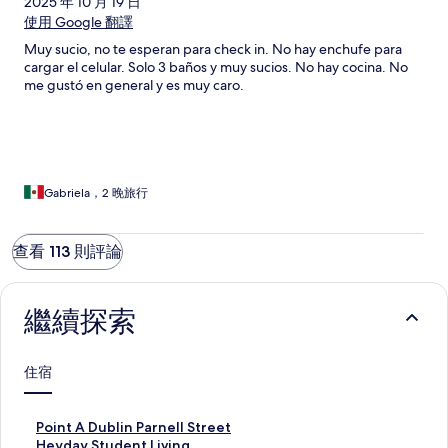
2025 年 10 月 19 日
使用 Google 翻譯
Muy sucio, no te esperan para check in. No hay enchufe para
cargar el celular. Solo 3 baños y muy sucios. No hay cocina. No
me gustó en general y es muy caro.
Gabriela，2 晚旅行
查看 113 則評論
繼續探索
住宿
P
Point A Dublin Parnell Street
o
H
Heyday Student Living