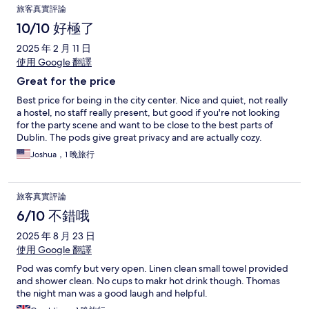
旅客真實評論
10/10 好極了
2025 年 2 月 11 日
使用 Google 翻譯
Great for the price
Best price for being in the city center. Nice and quiet, not really
a hostel, no staff really present, but good if you're not looking
for the party scene and want to be close to the best parts of
Dublin. The pods give great privacy and are actually cozy.
Joshua，1 晚旅行
旅客真實評論
6/10 不錯哦
2025 年 8 月 23 日
使用 Google 翻譯
Pod was comfy but very open. Linen clean small towel provided
and shower clean. No cups to makr hot drink though. Thomas
the night man was a good laugh and helpful.