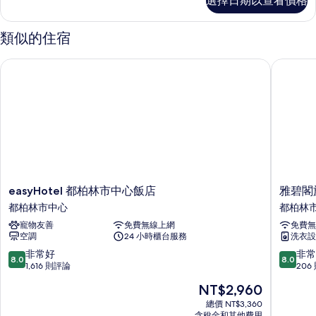
選擇日期以查看價格
房
的
詳
類似的住宿
情
easyHotel 都柏林市中心飯店
雅碧閣旅
easyHotel
雅
easyHotel 都柏林市中心飯店
雅碧閣
都
碧
都柏林市中心
都柏林
柏
閣
寵物友善
免費無線上網
免費無
林
旅
空調
24 小時櫃台服務
洗衣設
市
館
中
都
8.0
8.0
非常好
非常
8.0
8.0
心
柏
分，
分，
1,616 則評論
206
飯
林
滿
滿
現
NT$2,960
店
市
分
分
在
都
中
10
10
總價 NT$3,360
價
柏
含稅金和其他費用
心