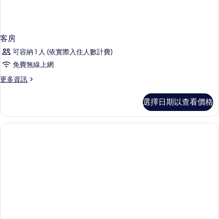
客房
可容納 1 人 (依實際入住人數計費)
免費無線上網
更
更多資訊
多
客
選擇日期以查看價格
房
的
詳
情