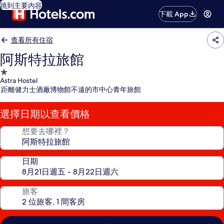
跳到主要內容
下載 App
查看所有住宿
阿斯特拉旅館
1.0
Astra Hostel
星
距離健力士酒廠博物館不遠的市中心青年旅館
級
住
選擇日期以查看價格
宿
想要去哪裡？
日期
旅客