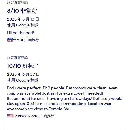
旅客真實評論
8/10 非常好
2025 年 5 月 13 日
使用 Google 翻譯
I liked the pod!
Yemisi，1 晚旅行
旅客真實評論
10/10 好極了
2025 年 6 月 27 日
使用 Google 翻譯
Pods were perfect! Fit 2 people. Bathrooms were clean, even
soap was available! Just ask for extra towel if needed!
Recommend for small traveling and a few days! Definitely would
stay again. Staff is nice and accommodating. Location was
awesome very close to Temple Bar!
Destinee Nicole，1 晚旅行