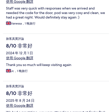
使用 Google 翻譯
Staff was very quick with responses when we arrived and
needed the code for the door, pod was very cosy and clean, we
had a great night. Would definitely stay again :)
Vanessa，1 晚旅行
旅客真實評論
8/10 非常好
2024 年 12 月 1 日
使用 Google 翻譯
Thank you so much will keep visiting again
Jc，1 晚旅行
旅客真實評論
8/10 非常好
2025 年 8 月 24 日
使用 Google 翻譯