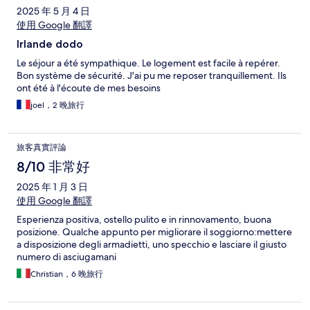
2025 年 5 月 4 日
使用 Google 翻譯
Irlande dodo
Le séjour a été sympathique. Le logement est facile à repérer.
Bon système de sécurité. J'ai pu me reposer tranquillement. Ils
ont été à l'écoute de mes besoins
joel，2 晚旅行
旅客真實評論
8/10 非常好
2025 年 1 月 3 日
使用 Google 翻譯
Esperienza positiva, ostello pulito e in rinnovamento, buona
posizione. Qualche appunto per migliorare il soggiorno:mettere
a disposizione degli armadietti, uno specchio e lasciare il giusto
numero di asciugamani
Christian，6 晚旅行