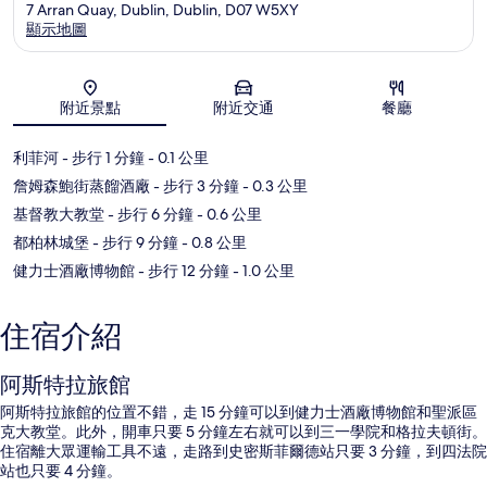
7 Arran Quay, Dublin, Dublin, D07 W5XY
顯示地圖
地圖
附近景點
附近交通
餐廳
利菲河
- 步行 1 分鐘
- 0.1 公里
詹姆森鮑街蒸餾酒廠
- 步行 3 分鐘
- 0.3 公里
基督教大教堂
- 步行 6 分鐘
- 0.6 公里
都柏林城堡
- 步行 9 分鐘
- 0.8 公里
健力士酒廠博物館
- 步行 12 分鐘
- 1.0 公里
住宿介紹
阿斯特拉旅館
阿斯特拉旅館的位置不錯，走 15 分鐘可以到健力士酒廠博物館和聖派區
克大教堂。此外，開車只要 5 分鐘左右就可以到三一學院和格拉夫頓街。
住宿離大眾運輸工具不遠，走路到史密斯菲爾德站只要 3 分鐘，到四法院
站也只要 4 分鐘。