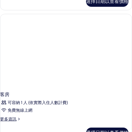
的
選擇日期以查看價格
bed
所
double
mixed
有
capsule
相
room
的
片
詳
情
客房
可容納 1 人 (依實際入住人數計費)
免費無線上網
更
更多資訊
多
客