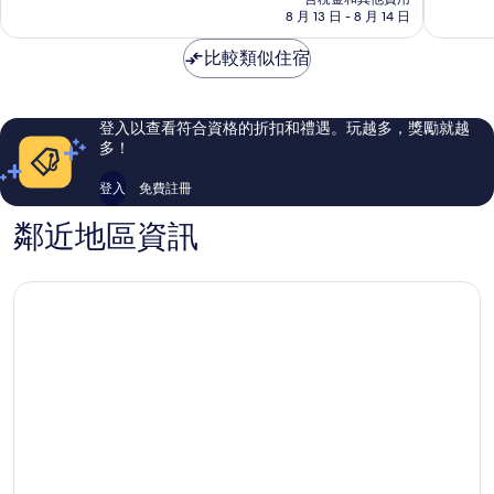
分，
分，
格
8 月 13 日 - 8 月 14 日
林
非
非
為
市
常
常
NT$2,960
比較類似住宿
中
好，
好，
心
1,616
206
則
則
評
評
登入以查看符合資格的折扣和禮遇。玩越多，獎勵就越
論
論
多！
登入
免費註冊
鄰近地區資訊