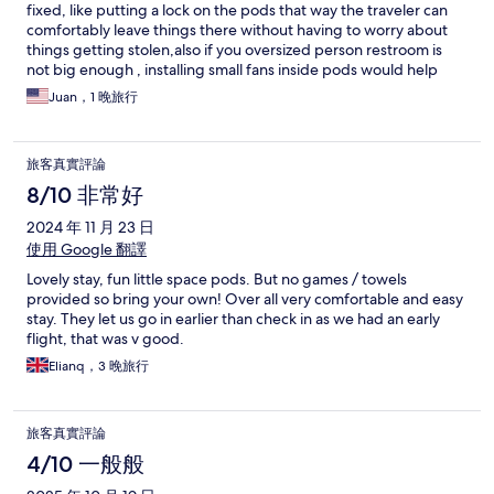
fixed, like putting a lock on the pods that way the traveler can
comfortably leave things there without having to worry about
things getting stolen,also if you oversized person restroom is
not big enough , installing small fans inside pods would help
massively because the air coming from mirror is not enough ,
Juan，1 晚旅行
other than that restaurants across the river temple bar is 8min
walk
旅客真實評論
8/10 非常好
2024 年 11 月 23 日
使用 Google 翻譯
Lovely stay, fun little space pods. But no games / towels
provided so bring your own! Over all very comfortable and easy
stay. They let us go in earlier than check in as we had an early
flight, that was v good.
Elianq，3 晚旅行
旅客真實評論
4/10 一般般