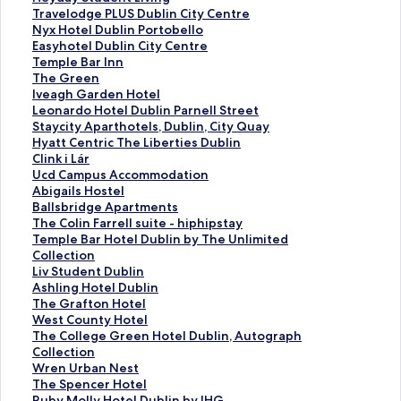
i
e
T
Travelodge PLUS Dublin City Centre
n
y
r
N
Nyx Hotel Dublin Portobello
t
d
a
y
E
Easyhotel Dublin City Centre
A
a
v
x
a
T
Temple Bar Inn
D
y
e
H
s
e
T
The Green
u
S
l
o
y
m
h
I
Iveagh Garden Hotel
b
t
o
t
h
p
e
v
L
Leonardo Hotel Dublin Parnell Street
l
u
d
e
o
l
G
e
e
S
Staycity Aparthotels, Dublin, City Quay
i
d
g
l
t
e
r
a
o
t
H
Hyatt Centric The Liberties Dublin
n
e
e
D
e
B
e
g
n
a
y
C
Clink i Lár
P
n
P
u
l
a
e
h
a
y
a
l
U
Ucd Campus Accommodation
a
t
L
b
D
r
n
G
r
c
t
i
c
A
Abigails Hostel
r
L
U
l
u
I
的
a
d
i
t
n
d
b
B
Ballsbridge Apartments
n
i
S
i
b
n
連
r
o
t
C
k
C
i
a
T
The Colin Farrell suite - hiphipstay
e
v
D
n
l
n
結
d
H
y
e
i
a
g
l
h
T
Temple Bar Hotel Dublin by The Unlimited
l
i
u
P
i
的
e
o
A
n
L
m
a
l
e
e
Collection
l
n
b
o
n
連
n
t
p
t
á
p
i
s
C
m
L
Liv Student Dublin
S
g
l
r
C
結
H
e
a
r
r
u
l
b
o
p
i
A
Ashling Hotel Dublin
t
的
i
t
i
o
l
r
i
的
s
s
r
l
l
v
s
T
The Grafton Hotel
r
連
n
o
t
t
D
t
c
連
A
H
i
i
e
S
h
h
W
West County Hotel
e
結
C
b
y
e
u
h
T
結
c
o
d
n
B
t
l
e
e
T
The College Green Hotel Dublin, Autograph
e
i
e
C
l
b
o
h
c
s
g
F
a
u
i
G
s
h
Collection
t
t
l
e
的
l
t
e
o
t
e
a
r
d
n
r
t
e
W
Wren Urban Nest
的
y
l
n
連
i
e
L
m
e
A
r
H
e
g
a
C
C
r
T
The Spencer Hotel
連
C
o
t
結
n
l
i
m
l
p
r
o
n
H
f
o
o
e
h
R
Ruby Molly Hotel Dublin by IHG