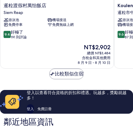
暹
Koulen
暹粒渡假村萬怡飯店
Koulen
粒
Central
Siem Reap
暹粒市
渡
Hotel
游泳池
機場接送
游泳池
假
暹
免費停車
免費無線上網
機場接
村
粒
萬
市
9.4
9.6
好極了
好極
9.4
9.6
怡
中
分，
分，
191 則評論
87 
飯
心
滿
滿
現
NT$2,902
店
分
分
在
Siem
10
10
總價 NT$3,484
價
Reap
含稅金和其他費用
分，
分，
格
8 月 9 日 - 8 月 10 日
好
好
為
極
極
NT$2,902
比較類似住宿
了，
了，
191
87
則
則
評
評
登入以查看符合資格的折扣和禮遇。玩越多，獎勵就越
論
論
多！
登入
免費註冊
鄰近地區資訊