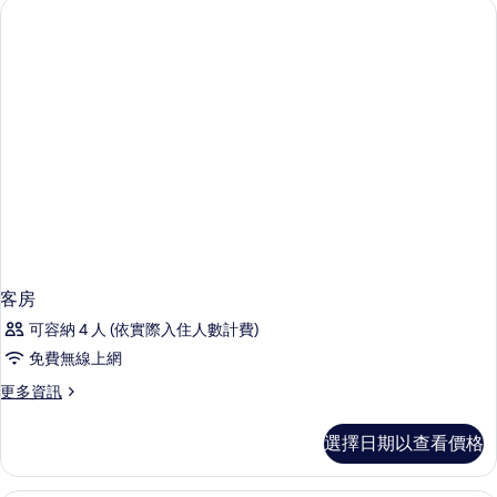
情
客房
可容納 4 人 (依實際入住人數計費)
免費無線上網
更
更多資訊
多
客
選擇日期以查看價格
房
的
詳