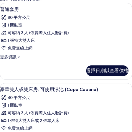
客
普通套房 | 迷你吧、客房內保險箱、書
顯
10
普通套房
房
示
篩
80 平方公尺
普
選
1 間臥室
通
條
可容納 3 人 (依實際入住人數計費)
套
件
1 張特大雙人床
房
免費無線上網
的
更
更多資訊
所
多
有
普
選擇日期以查看價格
通
相
套
片
房
豪華雙人或雙床房, 可使用泳池 (Copa 
顯
8
的
豪華雙人或雙床房, 可使用泳池 (Copa Cabana)
示
詳
40 平方公尺
情
豪
1 間臥室
華
可容納 3 人 (依實際入住人數計費)
雙
1 張特大雙人床或 2 張單人床
人
免費無線上網