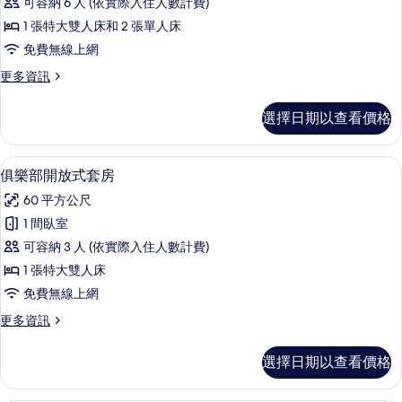
情
可容納 6 人 (依實際入住人數計費)
房,
1 張特大雙人床和 2 張單人床
相
免費無線上網
連
更
更多資訊
客
多
房
家
選擇日期以查看價格
庭
的
客
所
房,
俱樂部開放式套房 | 迷你吧、客房內保
顯
5
相
俱樂部開放式套房
有
示
連
相
60 平方公尺
客
俱
房
片
1 間臥室
樂
的
可容納 3 人 (依實際入住人數計費)
詳
部
情
1 張特大雙人床
開
免費無線上網
放
更
更多資訊
式
多
套
俱
選擇日期以查看價格
樂
房
部
的
開