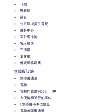
花園
野餐區
露台
公共區域提供電視
健身中心
室外游泳池
Spa 服務
三溫暖
宴會廳
傳統風格建築
無障礙設施
無障礙通道
電梯
電梯門寬度 (公分)： 119
方便輪椅通行的車位
1 無障礙停車位數量
電梯無障礙通道