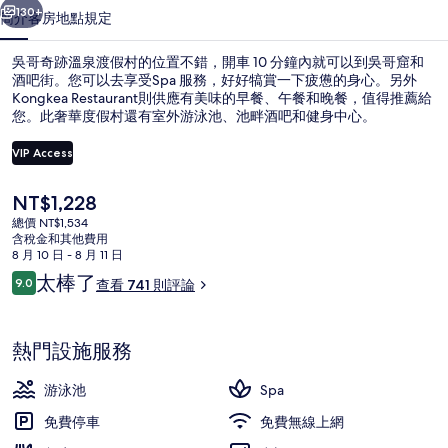
假
130+
簡介
客房
地點
規定
村
吳哥奇跡溫泉渡假村的位置不錯，開車 10 分鐘內就可以到吳哥窟和
的
酒吧街。您可以去享受Spa 服務，好好犒賞一下疲憊的身心。另外
Kongkea Restaurant則供應有美味的早餐、午餐和晚餐，值得推薦給
相
您。此奢華度假村還有室外游泳池、池畔酒吧和健身中心。
片
VIP Access
集
目
NT$1,228
前
總價 NT$1,534
大廳休息區
的
含稅金和其他費用
價
8 月 10 日 - 8 月 11 日
格
評
太棒了
9.0
查看 741 則評論
是
9.0 分，滿分 10 分，
論
NT$1,228
熱門設施服務
游泳池
Spa
免費停車
免費無線上網