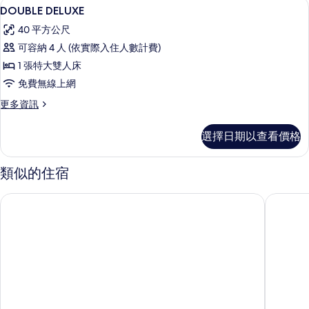
迷你吧、客房內保險箱、書桌、遮光布
顯
4
情
DOUBLE DELUXE
示
40 平方公尺
DOUBLE
可容納 4 人 (依實際入住人數計費)
DELUXE
1 張特大雙人床
的
免費無線上網
所
更
更多資訊
有
多
相
DOUBLE
選擇日期以查看價格
DELUXE
片
的
詳
類似的住宿
情
暹粒渡假村萬怡飯店
Koulen C