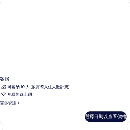
放
所
式
有
套
房
相
的
片
詳
情
客房
可容納 10 人 (依實際入住人數計費)
免費無線上網
更
更多資訊
多
客
選擇日期以查看價格
房
的
詳