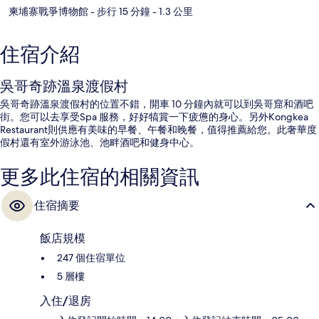
柬埔寨戰爭博物館
- 步行 15 分鐘
- 1.3 公里
住宿介紹
吳哥奇跡溫泉渡假村
吳哥奇跡溫泉渡假村的位置不錯，開車 10 分鐘內就可以到吳哥窟和酒吧
街。您可以去享受Spa 服務，好好犒賞一下疲憊的身心。另外Kongkea
Restaurant則供應有美味的早餐、午餐和晚餐，值得推薦給您。此奢華度
假村還有室外游泳池、池畔酒吧和健身中心。
更多此住宿的相關資訊
住宿摘要
飯店規模
247 個住宿單位
5 層樓
入住/退房