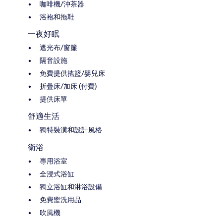
咖啡機/沖茶器
浴袍和拖鞋
一夜好眠
遮光布/窗簾
隔音設施
免費提供搖籃/嬰兒床
折疊床/加床 (付費)
提供床單
舒適生活
獨特裝潢和設計風格
衛浴
專用浴室
全浸式浴缸
獨立浴缸和淋浴設備
免費盥洗用品
吹風機