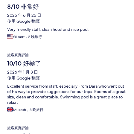
8/10 非常好
2025 年 6 月 25 日
使用 Google 翻譯
Very friendly staff, clean hotel and nice pool.
Gilbert，2 晚旅行
旅客真實評論
10/10 好極了
2026 年 1 月 3 日
使用 Google 翻譯
Excellent service from staff, especially From Dara who went out
of his way to provide suggestions for our trips. Rooms of a great
size, clean and comfortable. Swimming pool is a great place to
relax .
Mukesh，3 晚旅行
旅客真實評論