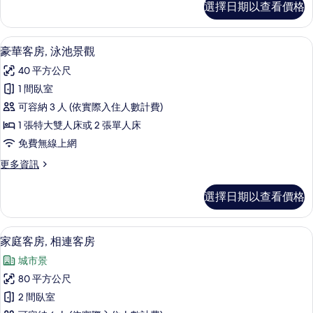
選擇日期以查看價格
華
的
客
所
房,
豪華客房, 泳池景觀 | 迷你吧、客房
顯
11
城
豪華客房, 泳池景觀
有
示
市
相
40 平方公尺
景
豪
觀
片
1 間臥室
華
的
可容納 3 人 (依實際入住人數計費)
詳
客
情
1 張特大雙人床或 2 張單人床
房,
免費無線上網
泳
更
更多資訊
池
多
景
豪
選擇日期以查看價格
華
觀
客
的
房,
家庭客房, 相連客房 | 迷你吧、客房
顯
9
泳
家庭客房, 相連客房
所
示
池
有
城市景
景
家
觀
相
80 平方公尺
庭
的
片
2 間臥室
詳
客