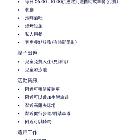
每日 06:00 - 10:00供應吃到飽自助式早餐 (付費)
餐廳
池畔酒吧
燒烤設施
私人用餐
客房餐點服務 (有時間限制)
親子出遊
兒童免費入住 (見詳情)
兒童游泳池
活動資訊
附近可租借腳踏車
附近可以參加生態旅遊
鄰近高爾夫球場
鄰近健行步道/腳踏車道
附近可以騎馬
遠距工作