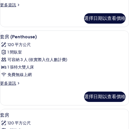
或
更
更多資訊
雙
多
床
豪
選擇日期以查看價格
華
房,
雙
可
人
32-吋LED 液晶電視、有線頻道、電視
顯
18
或
套房 (Penthouse)
使
示
雙
用
120 平方公尺
床
套
房,
泳
1 間臥室
房
可
池
可容納 3 人 (依實際入住人數計費)
使
(Penthouse)
(Copa
用
1 張特大雙人床
的
泳
Cabana)
免費無線上網
池
所
的
(Copa
更
更多資訊
有
Cabana)
所
多
相
的
套
有
選擇日期以查看價格
詳
房
片
相
情
(Penthouse)
的
片
迷你吧、客房內保險箱、書桌、遮光布
顯
10
詳
套房
示
情
120 平方公尺
套