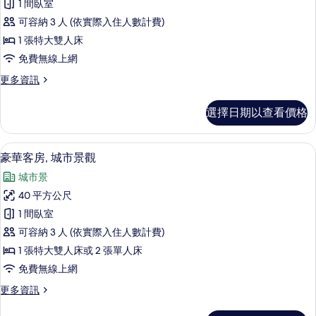
1 間臥室
房
可容納 3 人 (依實際入住人數計費)
的
1 張特大雙人床
所
免費無線上網
有
更
更多資訊
相
多
片
套
選擇日期以查看價格
房
的
詳
豪華客房, 城市景觀 | 迷你吧、客房
顯
5
情
豪華客房, 城市景觀
示
城市景
豪
40 平方公尺
華
1 間臥室
客
可容納 3 人 (依實際入住人數計費)
房,
1 張特大雙人床或 2 張單人床
城
免費無線上網
市
更
更多資訊
景
多
觀
豪