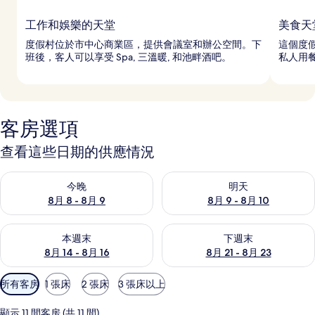
工作和娛樂的天堂
美食天
度假村位於市中心商業區，提供會議室和辦公空間。下
這個度
班後，客人可以享受 Spa, 三溫暖, 和池畔酒吧。
私人用
客房選項
查看這些日期的供應情況
查看今晚 (8月 8 - 8月 9) 的供應情況
查看明天 (8月 9 - 8月 10) 的
今晚
明天
8月 8 - 8月 9
8月 9 - 8月 10
查看本週末 (8月 14 - 8月 16) 的供應情況
查看下週末 (8月 21 - 8月 23
本週末
下週末
8月 14 - 8月 16
8月 21 - 8月 23
可
所有客房
1 張床
2 張床
3 張床以上
用
的
顯示 11 間客房 (共 11 間)