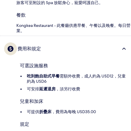
旅客可至附設的 Spa 放鬆身心，寵愛呵護自己。
餐飲
Kongkea Restaurant - 此餐廳供應早餐、午餐以及晚餐。每日營
業。
費用和規定
可選設施服務
吃到飽自助式早餐
需額外收費，成人約為 USD12，兒童
約為 USD6
可安排
延遲退房
，須另行收費
兒童和加床
可提供
折疊床
，費用為每晚 USD35.00
規定