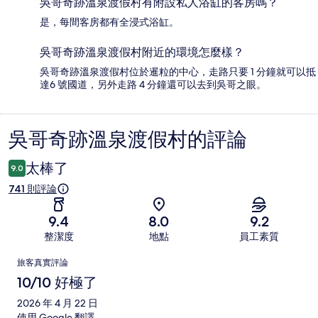
吳哥奇跡溫泉渡假村有附設私人浴缸的客房嗎？
是，每間客房都有全浸式浴缸。
吳哥奇跡溫泉渡假村附近的環境怎麼樣？
吳哥奇跡溫泉渡假村位於暹粒的中心，走路只要 1 分鐘就可以抵
達6 號國道，另外走路 4 分鐘還可以去到吳哥之眼。
吳哥奇跡溫泉渡假村的評論
評
論
太棒了
9.0
741 則評論
9.4
8.0
9.2
整潔度
地點
員工素質
評
旅客真實評論
論
10/10 好極了
2026 年 4 月 22 日
使用 Google 翻譯