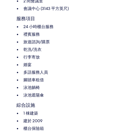
2 間會議室
會議中心 (3143 平方英尺)
服務項目
24 小時櫃台服務
禮賓服務
旅遊諮詢/購票
乾洗/洗衣
行李寄放
婚宴
多語服務人員
腳踏車租借
泳池躺椅
泳池遮陽傘
綜合設施
1 棟建築
建於 2009
櫃台保險箱