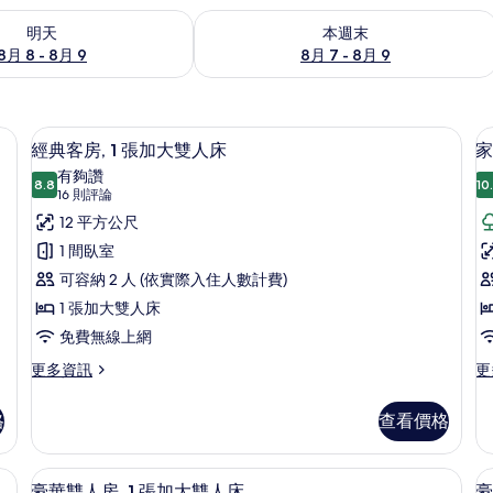
8 - 8月 9) 的供應情況
查看本週末 (8月 7 - 8月 9) 的供應情況
明天
本週末
8月 8 - 8月 9
8月 7 - 8月 9
吧、遮光布/窗簾、熨斗/熨衣板
經典客房, 1 張加大雙人床 | 高級寢
顯
7
經典客房, 1 張加大雙人床
家
示
有夠讚
8.8
10
8.8 分，滿分 10 分
經
(16
16 則評論
則
典
12 平方公尺
評
客
1 間臥室
論)
房,
可容納 2 人 (依實際入住人數計費)
房
1
2
1 張加大雙人床
張
免費無線上網
加
更
更
更多資訊
更
多
多
大
經
家
雙
格
查看價格
典
庭
人
客
客
房,
房,
 高級寢具、迷你吧、遮光布/窗簾、熨斗/熨衣板
床
高級寢具、迷你吧、遮光布/窗簾、熨斗
顯
6
1
2
豪華雙人房, 1 張加大雙人床
豪