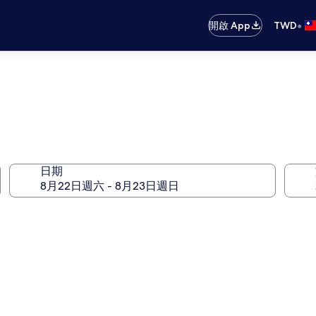
•
開啟 App
TWD
日期