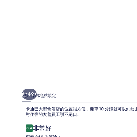
會
酒
店
的
相
片
集
49+
簡介
客房
地點
規定
卡通巴大都會酒店的位置很方便，開車 10 分鐘就可以到
對住宿的友善員工讚不絕口。
評
非常好
8.4
8.4 分，滿分 10 分，
論
查看 869 則評論