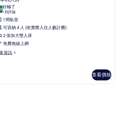
相
示
好極了
.0
片
10.0 分，滿分 10 分
豪
(1
1 則評論
則
華
1 間臥室
評
四
可容納 4 人 (依實際入住人數計費)
論)
人
2 張加大雙人床
房
免費無線上網
的
多資訊
所
有
查看價格
相
片