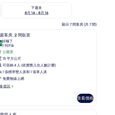
查看下週末 (8月 14 - 8月 16) 的供應情況
下週末
8月 14 - 8月 16
顯示 7 間客房 (共 7 間)
具、迷你吧、遮光布/窗簾、熨斗/熨衣板
家庭客房, 2 間臥室 | 高級寢具、迷你吧、遮
顯
6
庭客房, 2 間臥室
示
好極了
.0
10.0 分，滿分 10 分
家
(2
2 則評論
則
庭
公園景
評
客
15 平方公尺
論)
,
可容納 4 人 (依實際入住人數計費)
1 張標準雙人床和 1 張單人床
間
免費無線上網
臥
多資訊
室
的
查看價格
所
/熨衣板
有
豪華四人房 | 高級寢具、迷你吧、遮光布/窗簾
顯
7
華四人房