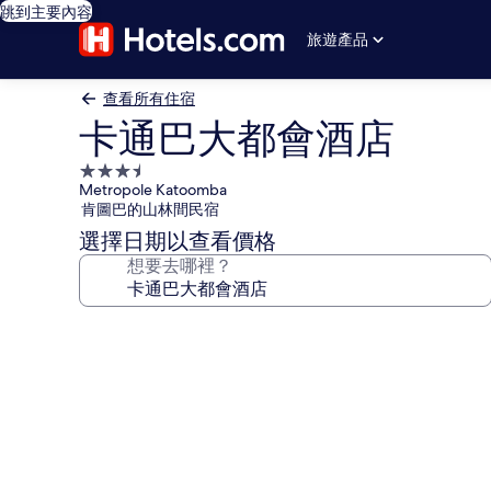
跳到主要內容
旅遊產品
查看所有住宿
卡通巴大都會酒店
3.5
Metropole Katoomba
星
肯圖巴的山林間民宿
級
選擇日期以查看價格
住
想要去哪裡？
宿
卡
通
巴
大
都