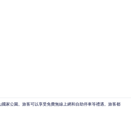
住宿內部
藍山國家公園。旅客可以享受免費無線上網和自助停車等禮遇。旅客都
經典客房, 1