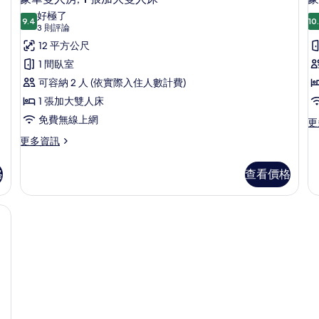
的
示
張
間
好極了
加
9.4
臥
10
所
9.4 分，滿分 10 分
豪
(3
3 則評論
大
室
則
有
華
12 平方公尺
雙
的
評
人
詳
相
雙
1 間臥室
床
情
論)
片
人
可容納 2 人 (依實際入住人數計費)
的
詳
房,
1 張加大雙人床
情
1
免費無線上網
更
更
多
張
更
更多資訊
豪
多
加
華
豪
大
四
格
查看價格
華
人
雙
雙
房
人
| 高級寢具、迷你吧、遮光布/窗簾、熨斗/熨衣板
人
的
房,
詳
床
1
情
張
的
加
所
大
雙
有
人
相
床