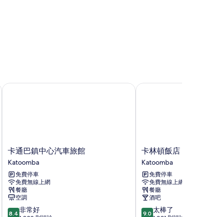
卡通巴鎮中心汽車旅館
卡林頓飯店
卡
卡
卡通巴鎮中心汽車旅館
卡林頓飯店
通
林
Katoomba
Katoomba
巴
頓
免費停車
免費停車
鎮
飯
免費無線上網
免費無線上網
中
店
餐廳
餐廳
心
Katoomba
空調
酒吧
汽
8.4
9.0
非常好
太棒了
車
8.4
9.0