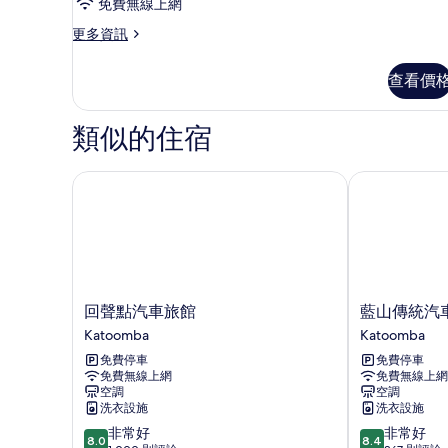
詳
或
免費無線上網
情
雙
更
更多資訊
多
床
豪
查看價
房,
華
雙
1
人
類似的住宿
間
或
臥
雙
床
回聲點汽車旅館
藍山傳統汽車
室
房,
的
1
間
所
臥
有
室
的
相
詳
回
藍
回聲點汽車旅館
藍山傳統汽
片
情
聲
山
Katoomba
Katoomba
點
傳
免費停車
免費停車
汽
統
免費無線上網
免費無線上網
車
汽
空調
空調
旅
車
洗衣設施
洗衣設施
館
飯
8.0
8.4
非常好
非常好
Katoomba
店
8.0
8.4