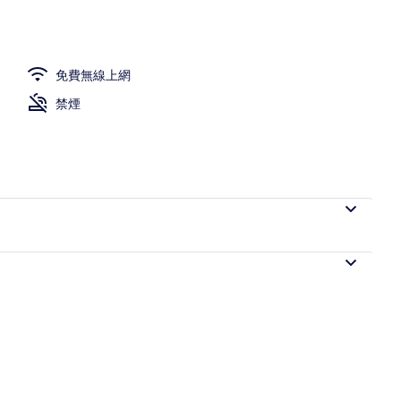
房, 1 間臥室 | 高級寢具、迷你吧、遮光布/窗簾、熨斗/熨衣板
免費無線上網
禁煙