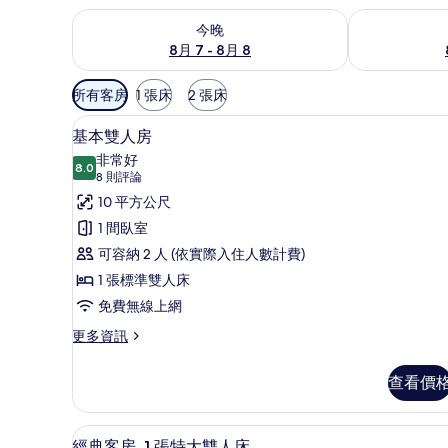
查看今晚 (8月 7 - 8月 8) 的供應情況
查看明天 (8月 
今晚
8月 7 - 8月 8
可
所有客房
1 張床
2 張床
用
基本雙人房 | 高級寢具、迷你
顯
的
4
基本雙人房
示
客
非常好
8.0
房
8.0 分，滿分 10 分
基
(8
8 則評論
篩
則
本
10 平方公尺
選
評
雙
1 間臥室
條
論)
人
可容納 2 人 (依實際入住人數計費)
件
房
1 張標準雙人床
的
免費無線上網
所
更
更多資訊
多
有
基
查看價
相
本
雙
片
人
經典客房, 1 張特大雙人床 |
顯
5
房
經典客房, 1 張特大雙人床