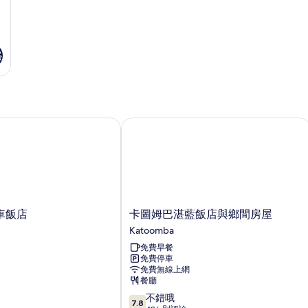
的
片
詳
情
格
飯店
卡圖姆巴湛藍飯店與鄉間房屋
卡
車飯店
卡圖姆巴湛藍飯店與鄉間房屋
圖
Katoomba
姆
免費早餐
巴
免費停車
湛
免費無線上網
藍
餐廳
飯
7.8
不錯哦
店
7.8