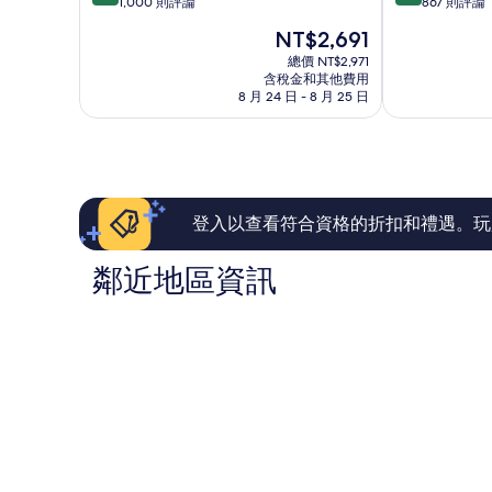
分，
分，
1,000 則評論
867 則評論
Katoomba
滿
滿
現
NT$2,691
分
分
在
10
10
總價 NT$2,971
價
含稅金和其他費用
分，
分，
格
8 月 24 日 - 8 月 25 日
非
非
為
常
常
NT$2,691
好，
好，
1,000
867
則
則
評
評
論
論
登入以查看符合資格的折扣和禮遇。玩
鄰近地區資訊