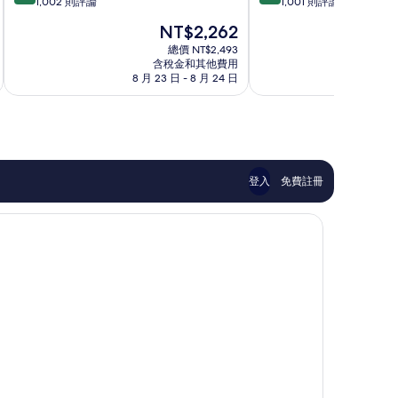
分，
分，
1,002 則評論
1,001 則評論
旅
滿
滿
館
現
NT$2,262
分
分
Katoomba
在
10
10
總價 NT$2,493
價
含稅金和其他費用
分，
分，
格
8 月 23 日 - 8 月 24 日
8 
非
太
為
常
棒
NT$2,262
好，
了，
1,002
1,001
則
則
評
評
論
論
登入
免費註冊