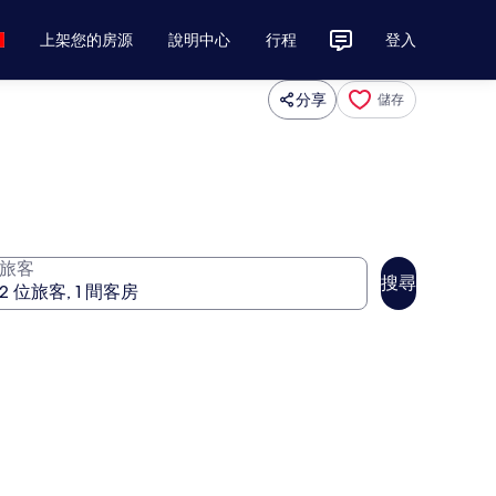
上架您的房源
說明中心
行程
登入
分享
儲存
旅客
搜尋