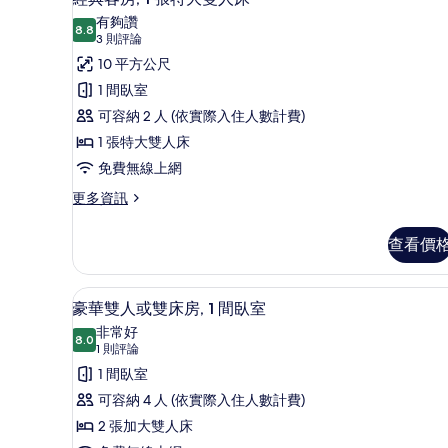
示
的
有夠讚
詳
8.8
8.8 分，滿分 10 分
經
(3
3 則評論
情
則
典
10 平方公尺
評
客
1 間臥室
論)
房,
可容納 2 人 (依實際入住人數計費)
1
1 張特大雙人床
張
免費無線上網
特
更
更多資訊
多
大
經
雙
查看價
典
人
客
房,
床
豪華雙人或雙床房, 1 間臥室 
顯
5
1
豪華雙人或雙床房, 1 間臥室
的
示
張
非常好
特
8.0
所
8.0 分，滿分 10 分
豪
(1
1 則評論
大
則
有
華
1 間臥室
雙
評
人
相
雙
可容納 4 人 (依實際入住人數計費)
床
論)
片
人
2 張加大雙人床
的