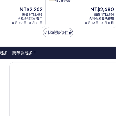
分，
486 則評論
與
滿
鄉
現
現
NT$2,262
NT$2,680
分
間
在
在
10
總價 NT$2,493
總價 NT$2,954
房
價
價
含稅金和其他費用
含稅金和其他費用
分，
屋
格
格
8 月 30 日 - 8 月 31 日
8 月 10 日 - 8 月 11 日
不
Katoomba
為
為
錯
NT$2,262
NT$2,680
比較類似住宿
哦，
486
則
評
論
越多，獎勵就越多！