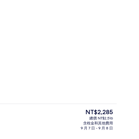
建築設計
目
NT$2,285
前
總價 NT$2,516
的
含稅金和其他費用
 張加大雙人床 | 咖啡和/或咖啡機
室內細部
價
9 月 7 日 - 9 月 8 日
格
是