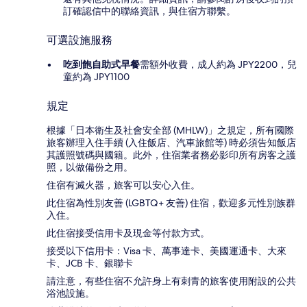
訂確認信中的聯絡資訊，與住宿方聯繫。
可選設施服務
吃到飽自助式早餐
需額外收費，成人約為 JPY2200，兒
童約為 JPY1100
規定
根據「日本衛生及社會安全部 (MHLW)」之規定，所有國際
旅客辦理入住手續 (入住飯店、汽車旅館等) 時必須告知飯店
其護照號碼與國籍。此外，住宿業者務必影印所有房客之護
照，以做備份之用。
住宿有滅火器，旅客可以安心入住。
此住宿為性別友善 (LGBTQ+ 友善) 住宿，歡迎多元性別族群
入住。
此住宿接受信用卡及現金等付款方式。
接受以下信用卡：Visa 卡、萬事達卡、美國運通卡、大來
卡、JCB 卡、銀聯卡
請注意，有些住宿不允許身上有刺青的旅客使用附設的公共
浴池設施。