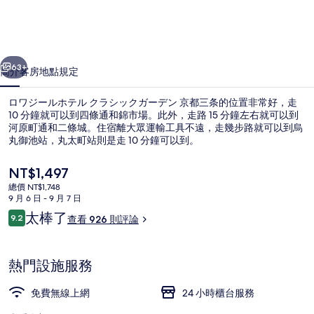
ホ
テ
一個
下一個
ル
63+
簡介
客房
地點
規定
ク
ロワジールホテル クラシックガーデン 京都三条的位置非常好，走
ラ
10 分鐘就可以到四條通和錦市場。此外，走路 15 分鐘左右就可以到
河原町通和二條城。住宿離大眾運輸工具不遠，走幾步路就可以到烏
シ
丸御池站，丸太町站則是走 10 分鐘可以到。
ッ
目
NT$1,497
ク
前
總價 NT$1,748
的
ガ
9 月 6 日 - 9 月 7 日
價
評
太棒了
9.2
花園
ー
查看 926 則評論
格
9.2 分，滿分 10 分，
論
是
デ
NT$1,497
熱門設施服務
ン
京
免費無線上網
24 小時櫃台服務
都