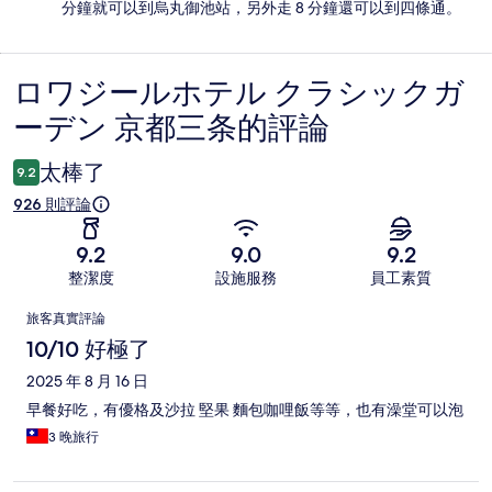
分鐘就可以到烏丸御池站，另外走 8 分鐘還可以到四條通。
ロワジールホテル クラシックガ
評
ーデン 京都三条的評論
論
太棒了
9.2
926 則評論
9.2
9.0
9.2
整潔度
設施服務
員工素質
評
旅客真實評論
論
10/10 好極了
2025 年 8 月 16 日
早餐好吃，有優格及沙拉 堅果 麵包咖哩飯等等，也有澡堂可以泡
3 晚旅行