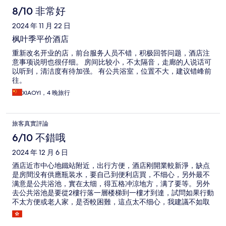
8/10 非常好
2024 年 11 月 22 日
枫叶季平价酒店
重新改名开业的店，前台服务人员不错，积极回答问题，酒店注
意事项说明也很仔细。 房间比较小，不太隔音，走廊的人说话可
以听到，清洁度有待加强。 有公共浴室，位置不大，建议错峰前
往。
XIAOYI，4 晚旅行
旅客真實評論
6/10 不錯哦
2024 年 12 月 6 日
酒店近市中心地鐵站附近，出行方便，酒店刚開業較新淨，缺点
是房間没有供應瓶装水，要自己到便利店買，不细心，另外最不
满意是公共浴池，實在太细，得五格冲涼地方，满了要等。另外
去公共浴池是要從2樓行落一層楼梯到一樓才到達，試問如果行動
不太方便或老人家，是否較困難，這点太不细心，我建議不如取
消公共浴池服務較好。