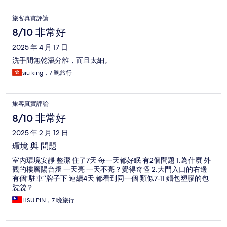
旅客真實評論
8/10 非常好
2025 年 4 月 17 日
洗手間無乾濕分離，而且太細。
siu king，7 晚旅行
旅客真實評論
8/10 非常好
2025 年 2 月 12 日
環境 與 問題
室內環境安靜 整潔 住了7天 每一天都好眠 有2個問題 1.為什麼 外
觀的樓層陽台燈 一天亮 一天不亮？覺得奇怪 2.大門入口的右邊
有個"駐車‘’牌子下 連續4天 都看到同一個 類似7-11 麵包塑膠的包
裝袋？
HSU PIN，7 晚旅行