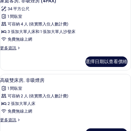
家庭客房, 非吸煙房 (4PAX)
(3PAX)
示
非
的
34 平方公尺
吸
家
所
煙
1 間臥室
庭
房
有
可容納 4 人 (依實際入住人數計費)
(3PAX)
客
相
的
3 張加大單人床和 1 張加大單人沙發床
房,
詳
片
免費無線上網
情
非
更
更多資訊
吸
多
煙
家
選擇日期以查看價格
庭
房
客
(4PAX)
房,
客房內保險箱、書桌、免費無線上網、
顯
4
非
的
高級雙床房, 非吸煙房
示
吸
所
1 間臥室
煙
高
有
房
可容納 2 人 (依實際入住人數計費)
級
(4PAX)
相
2 張加大單人床
的
雙
片
詳
免費無線上網
床
情
更
更多資訊
房,
多
非
高