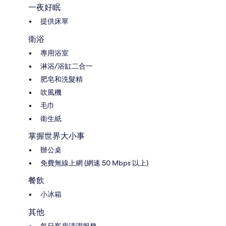
一夜好眠
提供床單
衛浴
專用浴室
淋浴/浴缸二合一
肥皂和洗髮精
吹風機
毛巾
衛生紙
掌握世界大小事
辦公桌
免費無線上網 (網速 50 Mbps 以上)
餐飲
小冰箱
其他