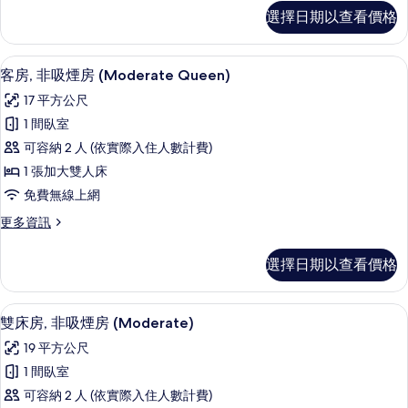
房
雙
選擇日期以查看價格
人
(Moderate)
房,
的
非
客房, 非吸煙房 (Moderate Quee
顯
15
吸
所
客房, 非吸煙房 (Moderate Queen)
示
煙
有
17 平方公尺
房
客
相
(Moderate)
1 間臥室
房,
的
片
可容納 2 人 (依實際入住人數計費)
詳
非
情
1 張加大雙人床
吸
免費無線上網
煙
更
更多資訊
房
多
(Moderate
客
選擇日期以查看價格
房,
Queen)
非
的
吸
雙床房, 非吸煙房 (Moderate) |
顯
所
15
煙
雙床房, 非吸煙房 (Moderate)
示
房
有
19 平方公尺
(Moderate
雙
相
Queen)
1 間臥室
床
的
片
可容納 2 人 (依實際入住人數計費)
詳