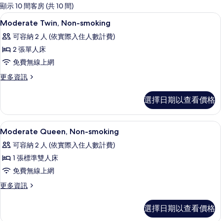
的
顯示 10 間客房 (共 10 間)
客
客房內保險箱、書桌、免費無線上網、
顯
1
Moderate Twin, Non-smoking
房
示
篩
可容納 2 人 (依實際入住人數計費)
Moderate
選
2 張單人床
Twin,
條
免費無線上網
Non-
件
smoking
更
更多資訊
多
的
Moderate
選擇日期以查看價格
所
Twin,
Non-
有
smoking
客房內保險箱、書桌、免費無線上網、
顯
相
1
的
Moderate Queen, Non-smoking
示
詳
片
可容納 2 人 (依實際入住人數計費)
情
Moderate
1 張標準雙人床
Queen,
免費無線上網
Non-
smoking
更
更多資訊
多
的
Moderate
選擇日期以查看價格
所
Queen,
Non-