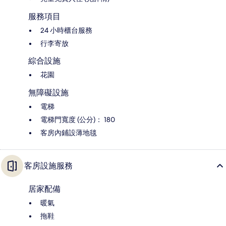
服務項目
24 小時櫃台服務
行李寄放
綜合設施
花園
無障礙設施
電梯
電梯門寬度 (公分)： 180
客房內鋪設薄地毯
客房設施服務
居家配備
暖氣
拖鞋