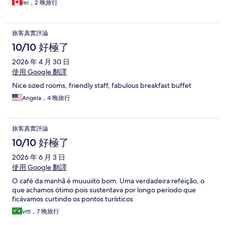
lei，2 晚旅行
旅客真實評論
10/10 好極了
2026 年 4 月 30 日
使用 Google 翻譯
Nice sized rooms, friendly staff, fabulous breakfast buffet
Angela，4 晚旅行
旅客真實評論
10/10 好極了
2026 年 6 月 3 日
使用 Google 翻譯
O café da manhã é muuuiito bom. Uma verdadeira refeição, o
que achamos ótimo pois sustentava por longo período que
ficávamos curtindo os pontos turísticos
vrtl，7 晚旅行