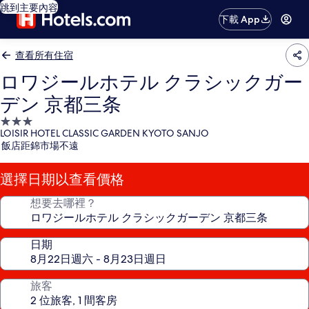
跳到主要內容
下載 App
查看所有住宿
ロワジールホテル クラシックガー
デン 京都三条
3.0
LOISIR HOTEL CLASSIC GARDEN KYOTO SANJO
星
飯店距錦市場不遠
級
住
選擇日期以查看價格
宿
想要去哪裡？
日期
旅客