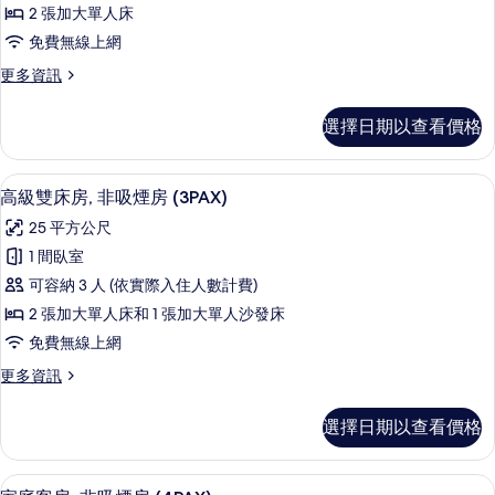
房,
情
2 張加大單人床
非
免費無線上網
吸
更
更多資訊
煙
多
房
雙
選擇日期以查看價格
床
(Moderate)
房,
的
非
客房內保險箱、書桌、免費無線上網、
顯
15
吸
所
高級雙床房, 非吸煙房 (3PAX)
示
煙
有
25 平方公尺
房
高
相
(Moderate)
1 間臥室
級
的
片
可容納 3 人 (依實際入住人數計費)
詳
雙
情
2 張加大單人床和 1 張加大單人沙發床
床
免費無線上網
房,
更
更多資訊
非
多
吸
高
選擇日期以查看價格
級
煙
雙
房
床
客房內保險箱、書桌、免費無線上網、
顯
18
房,