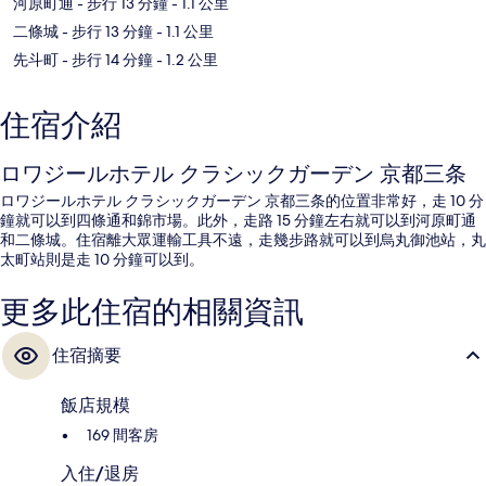
河原町通
- 步行 13 分鐘
- 1.1 公里
二條城
- 步行 13 分鐘
- 1.1 公里
先斗町
- 步行 14 分鐘
- 1.2 公里
住宿介紹
ロワジールホテル クラシックガーデン 京都三条
ロワジールホテル クラシックガーデン 京都三条的位置非常好，走 10 分
鐘就可以到四條通和錦市場。此外，走路 15 分鐘左右就可以到河原町通
和二條城。住宿離大眾運輸工具不遠，走幾步路就可以到烏丸御池站，丸
太町站則是走 10 分鐘可以到。
更多此住宿的相關資訊
住宿摘要
飯店規模
169 間客房
入住/退房