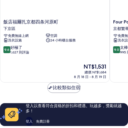
飯
Four
飯店福爾扎京都四条河原町
Four P
店
Points
下京區
京都繁
福
Flex
免費無線上網
空調
免費無
爾
By
洗衣設施
24 小時櫃台服務
洗衣設
扎
Sherato
京
京
9.6
9.0
好極了
太棒
9.6
9.0
都
都
分，
分，
1,627 則評論
995
四
御
滿
滿
条
池
分
分
現
NT$1,531
河
京
10
10
在
原
總價 NT$1,684
都
分，
分，
價
8 月 18 日 - 8 月 19 日
町
繁
好
太
格
下
華
極
棒
為
比較類似住宿
京
街
了，
了，
NT$1,531
區
1,627
995
則
則
評
評
登入以查看符合資格的折扣和禮遇。玩越多，獎勵就越
論
論
多！
登入
免費註冊