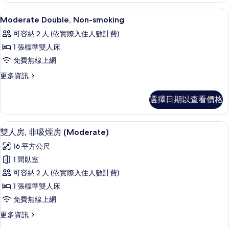
有
smoking
客房內保險箱、書桌、免費無線上網、
顯
相
1
的
Moderate Double, Non-smoking
示
詳
片
可容納 2 人 (依實際入住人數計費)
情
Moderate
1 張標準雙人床
Double,
免費無線上網
Non-
smoking
更
更多資訊
多
的
Moderate
選擇日期以查看價格
所
Double,
Non-
有
smoking
雙人房, 非吸煙房 (Moderate) |
顯
相
15
的
雙人房, 非吸煙房 (Moderate)
示
詳
片
16 平方公尺
情
雙
1 間臥室
人
可容納 2 人 (依實際入住人數計費)
房,
1 張標準雙人床
非
免費無線上網
吸
更
更多資訊
煙
多