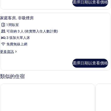
選擇日期以查看價格
級
吸
雙
煙
床
客房內保險箱、書桌、免費無線上網、
顯
6
房,
家庭客房, 非吸煙房
房
示
非
的
1 間臥室
吸
家
煙
所
可容納 3 人 (依實際入住人數計費)
庭
房
有
3 張加大單人床
的
客
詳
相
免費無線上網
房,
情
片
更
更多資訊
非
多
吸
家
選擇日期以查看價格
庭
煙
客
房
房,
類似的住宿
非
的
吸
飯店福爾扎京都四条河原町
Four Po
所
煙
房
有
的
相
詳
情
片