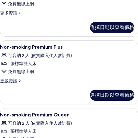
免費無線上網
First
Class
更
更多資訊
多
King
Non-
的
選擇日期以查看價格
smoking
所
First
Class
有
客房內保險箱、書桌、筆電工作空間、
顯
1
King
Non-smoking Premium Plus
相
示
的
可容納 2 人 (依實際入住人數計費)
詳
片
Non-
情
1 張標準雙人床
smoking
免費無線上網
Premium
Plus
更
更多資訊
多
的
Non-
選擇日期以查看價格
所
smoking
Premium
有
Plus
客房內保險箱、書桌、筆電工作空間、
顯
相
1
的
Non-smoking Premium Queen
示
詳
片
可容納 2 人 (依實際入住人數計費)
情
Non-
1 張標準雙人床
smoking