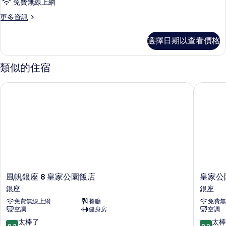
免費無線上網
Premium
Queen
更
更多資訊
多
的
Non-
選擇日期以查看價格
所
smoking
Premium
有
Queen
類似的住宿
相
的
詳
片
風帆銀座 8 皇家公園飯店
皇家公園
情
風
皇
風帆銀座 8 皇家公園飯店
皇家公
帆
家
銀座
銀座
銀
公
免費無線上網
餐廳
免費無
座
園
空調
健身房
空調
8
飯
皇
店
9.2
9.0
太棒了
太棒
9.2
9.0