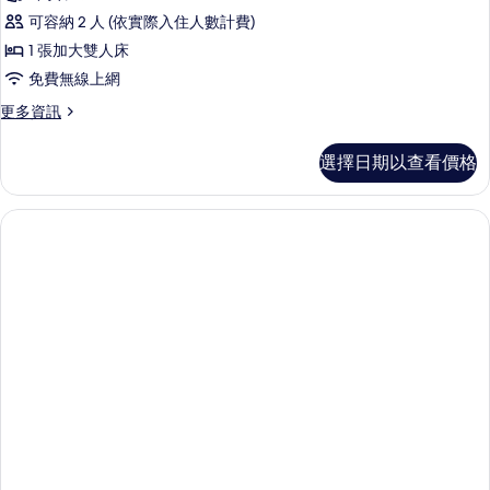
可容納 2 人 (依實際入住人數計費)
1 張加大雙人床
免費無線上網
更
更多資訊
多
標
選擇日期以查看價格
準
雙
人
房
的
詳
情