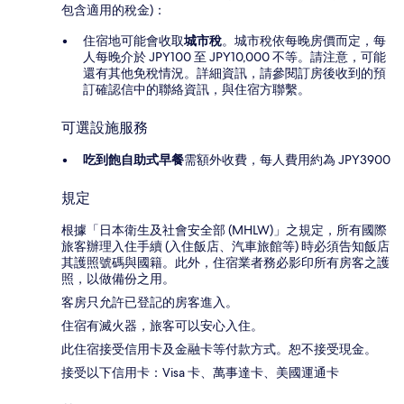
包含適用的稅金)：
住宿地可能會收取
城市稅
。城市稅依每晚房價而定，每
人每晚介於 JPY100 至 JPY10,000 不等。請注意，可能
還有其他免稅情況。詳細資訊，請參閱訂房後收到的預
訂確認信中的聯絡資訊，與住宿方聯繫。
可選設施服務
吃到飽自助式早餐
需額外收費，每人費用約為 JPY3900
規定
根據「日本衛生及社會安全部 (MHLW)」之規定，所有國際
旅客辦理入住手續 (入住飯店、汽車旅館等) 時必須告知飯店
其護照號碼與國籍。此外，住宿業者務必影印所有房客之護
照，以做備份之用。
客房只允許已登記的房客進入。
住宿有滅火器，旅客可以安心入住。
此住宿接受信用卡及金融卡等付款方式。恕不接受現金。
接受以下信用卡：Visa 卡、萬事達卡、美國運通卡