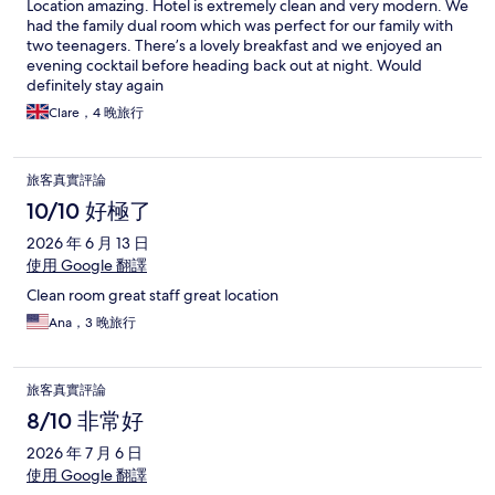
Location amazing. Hotel is extremely clean and very modern. We
had the family dual room which was perfect for our family with
two teenagers. There’s a lovely breakfast and we enjoyed an
evening cocktail before heading back out at night. Would
definitely stay again
Clare，4 晚旅行
旅客真實評論
10/10 好極了
2026 年 6 月 13 日
使用 Google 翻譯
Clean room great staff great location
Ana，3 晚旅行
旅客真實評論
8/10 非常好
2026 年 7 月 6 日
使用 Google 翻譯