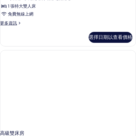
1 張特大雙人床
免費無線上網
更
更多資訊
多
高
選擇日期以查看價格
級
雙
人
房
的
詳
情
高級雙床房