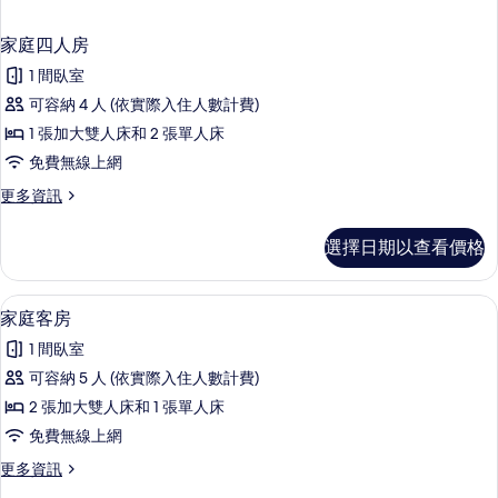
家庭四人房
1 間臥室
可容納 4 人 (依實際入住人數計費)
1 張加大雙人床和 2 張單人床
免費無線上網
更
更多資訊
多
家
選擇日期以查看價格
庭
四
人
客房內保險箱、書桌、筆電工作空間、
顯
1
房
家庭客房
示
的
1 間臥室
詳
家
情
可容納 5 人 (依實際入住人數計費)
庭
2 張加大雙人床和 1 張單人床
客
免費無線上網
房
更
更多資訊
的
多