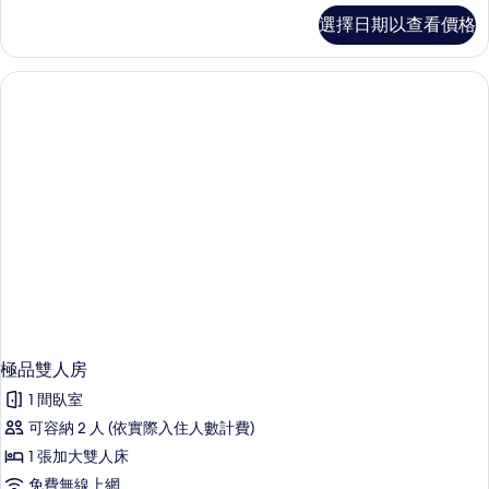
的
尊
選擇日期以查看價格
榮
所
雙
有
人
房
相
的
片
詳
情
極品雙人房
1 間臥室
可容納 2 人 (依實際入住人數計費)
1 張加大雙人床
免費無線上網