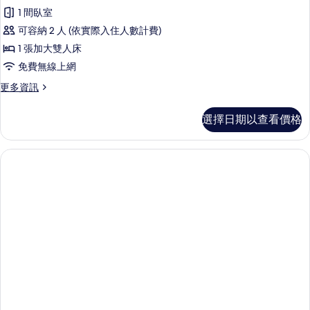
1 間臥室
可容納 2 人 (依實際入住人數計費)
1 張加大雙人床
免費無線上網
更
更多資訊
多
高
選擇日期以查看價格
級
雙
床
房
的
詳
情