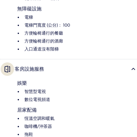
無障礙設施
電梯
電梯門寬度 (公分)： 100
方便輪椅通行的餐廳
方便輪椅通行的酒廊
入口通道沒有階梯
客房設施服務
娛樂
智慧型電視
數位電視頻道
居家配備
恆溫空調和暖氣
咖啡機/沖茶器
拖鞋