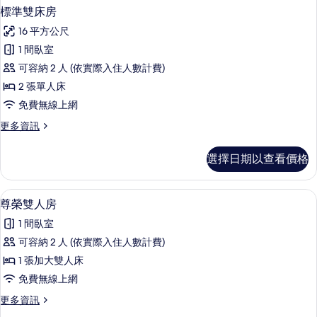
標準雙床房
16 平方公尺
1 間臥室
可容納 2 人 (依實際入住人數計費)
2 張單人床
免費無線上網
更
更多資訊
多
標
選擇日期以查看價格
準
雙
床
客房內保險箱、書桌、筆電工作空間、
顯
1
房
尊榮雙人房
示
的
1 間臥室
詳
尊
情
可容納 2 人 (依實際入住人數計費)
榮
1 張加大雙人床
雙
免費無線上網
人
更
更多資訊
房
多