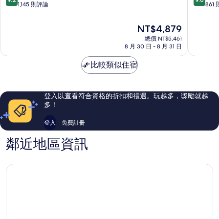
家
銀
分，
分，
1,145 則評論
861
公
座
滿
滿
園
6
分
分
現
NT$4,879
飯
丁
10
10
在
店
總價 NT$5,461
目
分，
分，
價
8 月 30 日 - 8 月 31 日
銀
銀
太
太
格
座
座
棒
棒
為
比較類似住宿
了，
了，
NT$4,879
1,145
861
則
則
評
評
登入以查看符合資格的折扣和禮遇。玩越多，獎勵就越
論
論
多！
登入
免費註冊
鄰近地區資訊