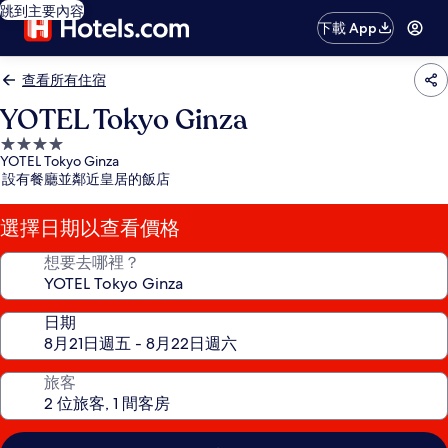
跳到主要內容
下載 App
查看所有住宿
YOTEL Tokyo Ginza
4.0
YOTEL Tokyo Ginza
星
設有餐廳並鄰近皇居的飯店
級
住
選擇日期以查看價格
宿
想要去哪裡？
日期
旅客