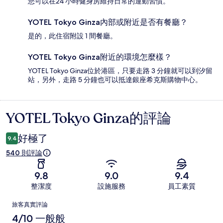
您可以在24 小時健身房維持日常的運動習慣。
YOTEL Tokyo Ginza內部或附近是否有餐廳？
是的，此住宿附設 1 間餐廳。
YOTEL Tokyo Ginza附近的環境怎麼樣？
YOTEL Tokyo Ginza位於港區，只要走路 3 分鐘就可以到汐留
站，另外，走路 5 分鐘也可以抵達銀座希克斯購物中心。
YOTEL Tokyo Ginza的評論
評
論
好極了
9.4
540 則評論
9.8
9.0
9.4
整潔度
設施服務
員工素質
評
旅客真實評論
論
4/10 一般般