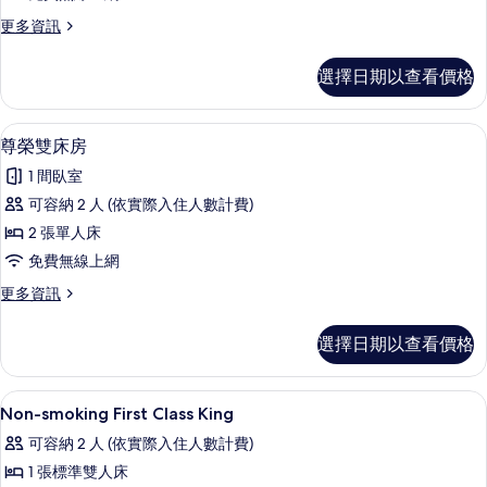
更
更多資訊
多
家
選擇日期以查看價格
庭
小
屋
尊榮雙床房 | 客房內保險箱、書桌、筆
顯
3
的
尊榮雙床房
示
詳
1 間臥室
情
尊
可容納 2 人 (依實際入住人數計費)
榮
2 張單人床
雙
免費無線上網
床
更
更多資訊
房
多
的
尊
選擇日期以查看價格
榮
所
雙
有
床
客房內保險箱、書桌、筆電工作空間、
顯
1
房
Non-smoking First Class King
相
示
的
片
可容納 2 人 (依實際入住人數計費)
詳
Non-
情
1 張標準雙人床
smoking