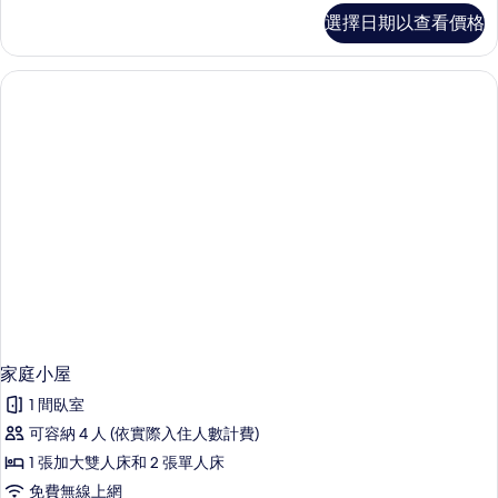
所
家
選擇日期以查看價格
庭
有
客
相
房
的
片
詳
情
家庭小屋
1 間臥室
可容納 4 人 (依實際入住人數計費)
1 張加大雙人床和 2 張單人床
免費無線上網