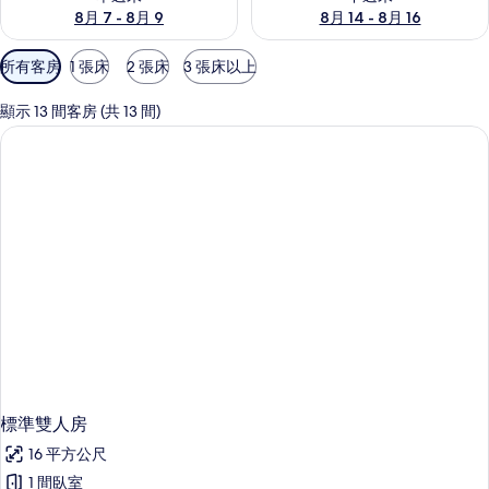
8月 7 - 8月 9
8月 14 - 8月 16
可
所有客房
1 張床
2 張床
3 張床以上
用
的
顯示 13 間客房 (共 13 間)
客
房
篩
選
條
件
標準雙人房
16 平方公尺
1 間臥室