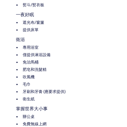
熨斗/熨衣板
一夜好眠
遮光布/窗簾
提供床單
衛浴
專用浴室
僅提供淋浴設備
免治馬桶
肥皂和洗髮精
吹風機
毛巾
牙刷和牙膏 (應要求提供)
衛生紙
掌握世界大小事
辦公桌
免費無線上網