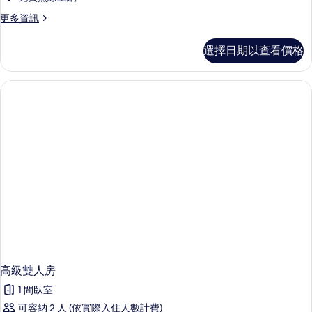
更
更多資訊
多
極
選擇日期以查看價格
品
雙
人
房
的
詳
情
高級雙人房
1 間臥室
可容納 2 人 (依實際入住人數計費)