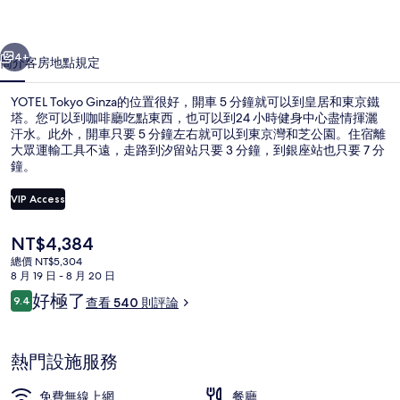
集
一個
下一個
4+
簡介
客房
地點
規定
YOTEL Tokyo Ginza的位置很好，開車 5 分鐘就可以到皇居和東京鐵
塔。您可以到咖啡廳吃點東西，也可以到24 小時健身中心盡情揮灑
汗水。此外，開車只要 5 分鐘左右就可以到東京灣和芝公園。住宿離
大眾運輸工具不遠，走路到汐留站只要 3 分鐘，到銀座站也只要 7 分
鐘。
VIP Access
目
NT$4,384
客房內保險箱、書桌、筆電工作空間、
前
總價 NT$5,304
的
8 月 19 日 - 8 月 20 日
價
評
好極了
9.4
查看 540 則評論
格
9.4 分，滿分 10 分，
論
是
NT$4,384
熱門設施服務
免費無線上網
餐廳