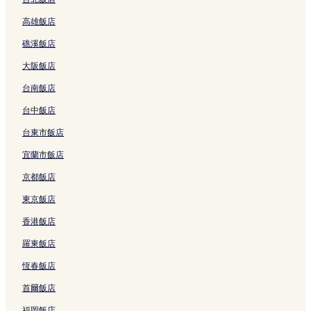
連
的
結
t
l
a
的
-
l
e
a
k
連
高雄飯店
結
連
e
l
r
連
S
i
l
t
e
結
結
P
a
a
結
a
的
m
e
r
礁溪飯店
o
的
n
n
連
o
P
s
o
連
B
u
結
n
o
的
大阪飯店
l
結
a
r
d
o
連
的
l
的
H
l
結
台南飯店
連
i
連
o
V
結
的
結
t
i
台中飯店
連
e
l
台東市飯店
結
l
l
,
a
宜蘭市飯店
B
s
a
&
京都飯店
l
S
i
p
東京飯店
的
a
香港飯店
連
R
結
e
羅東飯店
t
r
恆春飯店
e
a
首爾飯店
t
的
福岡飯店