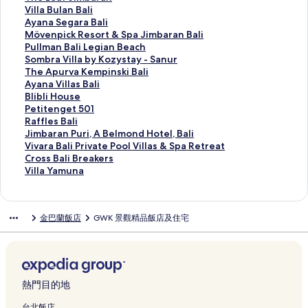
c
S
n
t
s
y
n
a
a
u
h
V
Villa Bulan Bali
h
p
s
i
o
A
i
D
L
n
e
i
A
Ayana Segara Bali
V
r
R
n
r
Y
L
e
e
i
L
l
y
M
Mövenpick Resort & Spa Jimbaran Bali
i
i
e
e
t
A
u
h
g
B
e
l
a
ö
P
Pullman Bali Legian Beach
l
n
s
n
B
N
x
S
i
a
a
a
n
v
u
S
Sombra Villa by Kozystay - Sanur
l
g
o
t
a
A
u
i
a
l
f
B
a
e
l
o
T
The Apurva Kempinski Bali
a
h
r
a
l
B
r
m
n
i
J
u
S
n
l
m
h
A
Ayana Villas Bali
s
i
t
l
i
a
y
b
V
J
i
l
e
p
m
b
e
y
B
Blibli House
B
l
B
B
的
l
V
a
i
i
m
a
g
i
a
r
A
a
l
P
Petitenget 501
y
l
a
a
連
i
i
A
l
m
b
n
a
c
n
a
p
n
i
e
R
Raffles Bali
N
R
l
l
結
的
l
t
l
b
a
B
r
k
B
V
u
a
b
t
a
J
Jimbaran Puri, A Belmond Hotel, Bali
a
e
i
i
連
l
A
a
a
r
a
a
R
a
i
r
V
l
i
f
i
V
Vivara Bali Private Pool Villas & Spa Retreat
k
s
a
R
結
a
y
的
r
a
l
B
e
l
l
v
i
i
t
f
m
i
C
Cross Bali Breakers
u
o
t
e
s
a
連
a
n
i
a
s
i
l
a
l
H
e
l
b
v
r
V
Villa Yamuna
l
r
J
s
a
n
結
n
的
的
l
o
L
a
K
l
o
n
e
a
a
o
i
a
t
i
o
n
a
B
連
連
i
r
e
b
e
a
u
g
s
r
r
s
l
的
J
m
r
d
w
o
結
結
的
t
g
y
m
s
s
e
B
a
a
s
l
金巴蘭飯店
GWK 景觀精品飯店及住宅
連
i
b
t
S
i
u
連
&
i
K
p
B
e
t
a
n
B
B
a
結
m
a
b
p
t
t
結
S
a
o
i
a
的
5
l
P
a
a
Y
b
r
y
a
h
i
p
n
z
n
l
連
0
i
u
l
l
a
a
a
I
的
P
q
a
B
y
s
i
結
1
的
r
i
i
m
r
n
H
連
r
u
J
e
s
k
的
的
連
i
P
B
u
a
B
G
結
i
e
i
a
t
i
連
連
結
,
r
r
n
熱門目的地
n
a
的
v
V
m
c
a
B
結
結
A
i
e
a
的
y
連
a
i
b
h
y
a
B
v
a
的
台北飯店