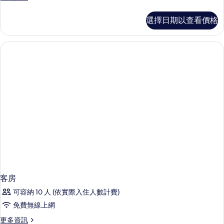
有
多
相
家
選擇日期以查看價格
庭
片
公
寓
的
詳
情
客房
可容納 10 人 (依實際入住人數計費)
免費無線上網
更
更多資訊