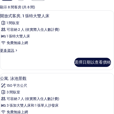
用
的
顯示 8 間客房 (共 8 間)
客
開放式客房, 1 張特大雙人床 | 低過
顯
1
開放式客房, 1 張特大雙人床
房
示
篩
1 間臥室
開
選
可容納 2 人 (依實際入住人數計費)
放
條
1 張特大雙人床
式
件
免費無線上網
客
更
更多資訊
房,
多
1
開
選擇日期以查看價格
放
張
式
特
客
公寓, 泳池景觀 | 低過敏寢具、書桌
顯
11
房,
大
公寓, 泳池景觀
示
1
雙
150 平方公尺
張
公
人
特
3 間臥室
寓,
大
床
可容納 7 人 (依實際入住人數計費)
雙
泳
的
人
3 張加大雙人床和 1 張單人沙發床
池
床
所
免費無線上網