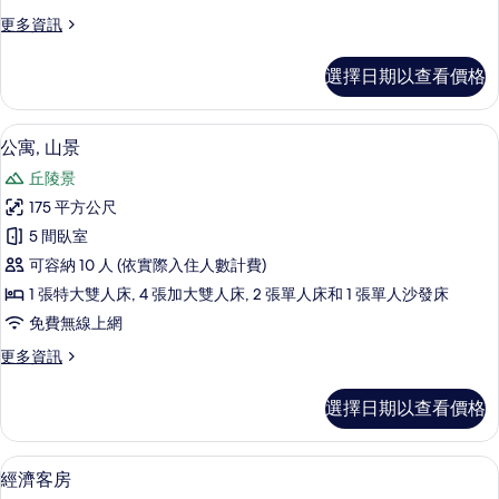
的
景
有
詳
更
更多資訊
觀
情
多
相
的
公
片
選擇日期以查看價格
寓,
所
泳
有
池
公寓, 山景 | 低過敏寢具、書桌、熨斗
顯
14
景
公寓, 山景
相
示
觀
片
丘陵景
的
公
詳
175 平方公尺
寓,
情
5 間臥室
山
可容納 10 人 (依實際入住人數計費)
景
1 張特大雙人床, 4 張加大雙人床, 2 張單人床和 1 張單人沙發床
的
免費無線上網
所
更
更多資訊
有
多
相
公
選擇日期以查看價格
寓,
片
山
景
經濟客房 | 低過敏寢具、書桌、熨斗/
顯
3
的
經濟客房
示
詳