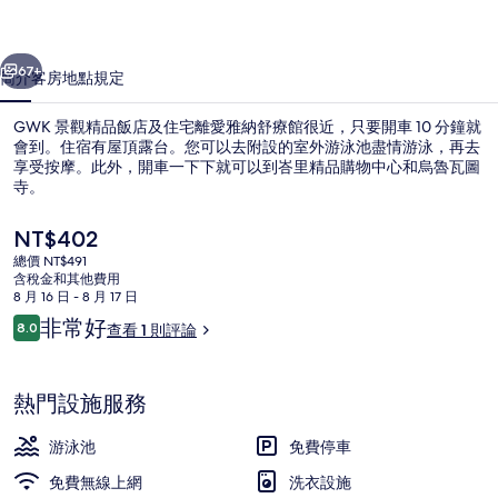
店
一個
下一個
及
67+
簡介
客房
地點
規定
住
GWK 景觀精品飯店及住宅離愛雅納舒療館很近，只要開車 10 分鐘就
宅
會到。住宿有屋頂露台。您可以去附設的室外游泳池盡情游泳，再去
的
享受按摩。此外，開車一下下就可以到峇里精品購物中心和烏魯瓦圖
寺。
相
目
NT$402
片
前
總價 NT$491
集
的
含稅金和其他費用
價
8 月 16 日 - 8 月 17 日
室外游泳池
格
評
非常好
8.0
查看 1 則評論
是
8.0 分，滿分 10 分，
論
NT$402
熱門設施服務
游泳池
免費停車
免費無線上網
洗衣設施