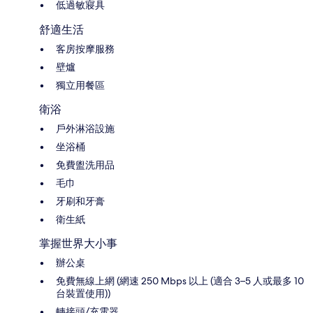
低過敏寢具
舒適生活
客房按摩服務
壁爐
獨立用餐區
衛浴
戶外淋浴設施
坐浴桶
免費盥洗用品
毛巾
牙刷和牙膏
衛生紙
掌握世界大小事
辦公桌
免費無線上網 (網速 250 Mbps 以上 (適合 3–5 人或最多 10
台裝置使用))
轉接頭/充電器