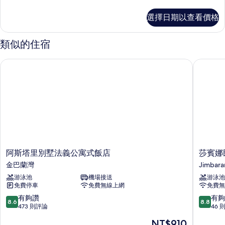
多
客
選擇日期以查看價格
房
的
詳
類似的住宿
情
阿斯塔里別墅法義公寓式飯店
莎賓娜民
阿
莎
阿斯塔里別墅法義公寓式飯店
莎賓娜
斯
賓
金巴蘭灣
Jimbara
塔
娜
游泳池
機場接送
游泳池
里
民
免費停車
免費無線上網
免費無
別
宿
墅
飯
8.6
8.8
有夠讚
有夠
8.6
8.8
法
店
分，
分，
473 則評論
46 
義
Jimbara
滿
滿
現
NT$910
公
分
分