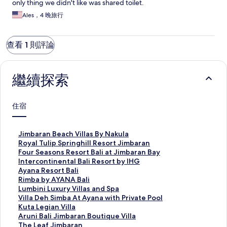
only thing we didn't like was shared toilet.
Ales，4 晚旅行
查看 1 則評論
繼續探索
住宿
J
Jimbaran Beach Villas By Nakula
i
R
Royal Tulip Springhill Resort Jimbaran
m
o
F
Four Seasons Resort Bali at Jimbaran Bay
b
y
o
I
Intercontinental Bali Resort by IHG
a
a
u
n
A
Ayana Resort Bali
r
l
r
t
y
R
Rimba by AYANA Bali
a
T
S
e
a
i
L
Lumbini Luxury Villas and Spa
n
u
e
r
n
m
u
V
Villa Deh Simba At Ayana with Private Pool
B
l
a
c
a
b
m
i
K
Kuta Legian Villa
e
i
s
o
R
a
b
l
u
A
Aruni Bali Jimbaran Boutique Villa
a
p
o
n
e
b
i
l
t
r
T
The Leaf Jimbaran