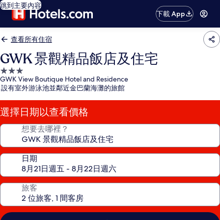
跳到主要內容
下載 App
查看所有住宿
GWK 景觀精品飯店及住宅
3.0
GWK View Boutique Hotel and Residence
星
設有室外游泳池並鄰近金巴蘭海灘的旅館
級
住
選擇日期以查看價格
宿
想要去哪裡？
日期
旅客