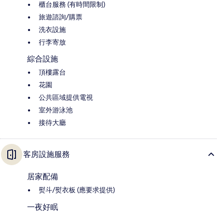
櫃台服務 (有時間限制)
旅遊諮詢/購票
洗衣設施
行李寄放
綜合設施
頂樓露台
花園
公共區域提供電視
室外游泳池
接待大廳
客房設施服務
居家配備
熨斗/熨衣板 (應要求提供)
一夜好眠