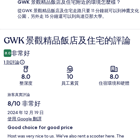
GWK 景觀精品飯店及住宅附近的環境怎麼樣？
從GWK 景觀精品飯店及住宅走路只要 11 分鐘就可以到神鷹文化
公園，另外走 15 分鐘還可以到烏達亞那大學。
GWK 景觀精品飯店及住宅的評論
評
論
非常好
8.0
1 則評論
8.0
10
8.0
整潔度
員工素質
住宿環境和硬體
評
旅客真實評論
論
8/10 非常好
2024 年 12 月 19 日
使用 Google 翻譯
Good choice for good price
Host was very nice to us. We've also rent a scooter here. The