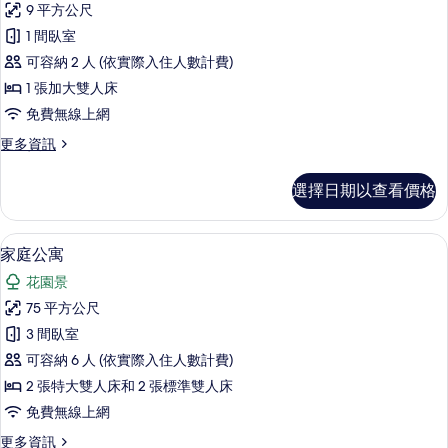
9 平方公尺
情
經
1 間臥室
濟
可容納 2 人 (依實際入住人數計費)
客
1 張加大雙人床
房
免費無線上網
的
更
更多資訊
所
多
有
經
選擇日期以查看價格
濟
相
客
片
房
家庭公寓 | 低過敏寢具、書桌、熨斗/
顯
19
的
家庭公寓
示
詳
花園景
情
家
75 平方公尺
庭
3 間臥室
公
可容納 6 人 (依實際入住人數計費)
寓
2 張特大雙人床和 2 張標準雙人床
的
免費無線上網
所
更
更多資訊