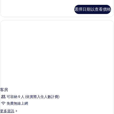
多
客
選擇日期以查看價格
房
的
詳
情
客房
可容納 9 人 (依實際入住人數計費)
免費無線上網
更
更多資訊