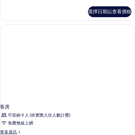
多
客
選擇日期以查看價格
房
的
詳
情
客房
可容納 9 人 (依實際入住人數計費)
免費無線上網
更
更多資訊