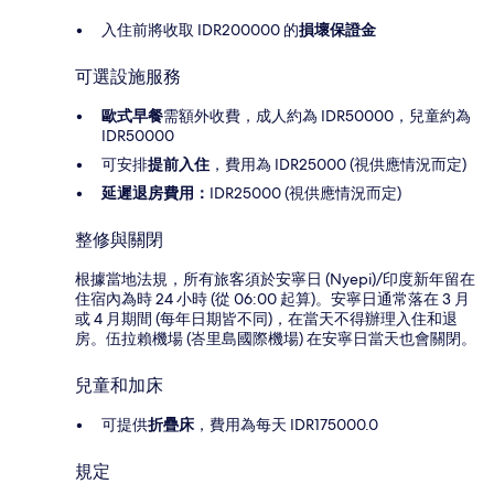
入住前將收取 IDR200000 的
損壞保證金
可選設施服務
歐式早餐
需額外收費，成人約為 IDR50000，兒童約為
IDR50000
可安排
提前入住
，費用為 IDR25000 (視供應情況而定)
延遲退房費用：
IDR25000 (視供應情況而定)
整修與關閉
根據當地法規，所有旅客須於安寧日 (Nyepi)/印度新年留在
住宿內為時 24 小時 (從 06:00 起算)。安寧日通常落在 3 月
或 4 月期間 (每年日期皆不同)，在當天不得辦理入住和退
房。伍拉賴機場 (峇里島國際機場) 在安寧日當天也會關閉。
兒童和加床
可提供
折疊床
，費用為每天 IDR175000.0
規定