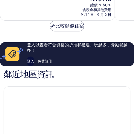
在
寓
10
10
總價 NT$1,101
價
式
含稅金和其他費用
分，
分，
格
9 月 1 日 - 9 月 2 日
飯
有
有
為
店
夠
夠
NT$910
比較類似住宿
金
讚，
讚，
巴
473
46
蘭
則
則
灣
評
評
登入以查看符合資格的折扣和禮遇。玩越多，獎勵就越
論
論
多！
登入
免費註冊
鄰近地區資訊