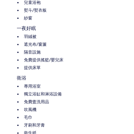
兒童浴袍
熨斗/熨衣板
紗窗
一夜好眠
羽絨被
遮光布/窗簾
隔音設施
免費提供搖籃/嬰兒床
提供床單
衛浴
專用浴室
獨立浴缸和淋浴設備
免費盥洗用品
吹風機
毛巾
牙刷和牙膏
衛生紙