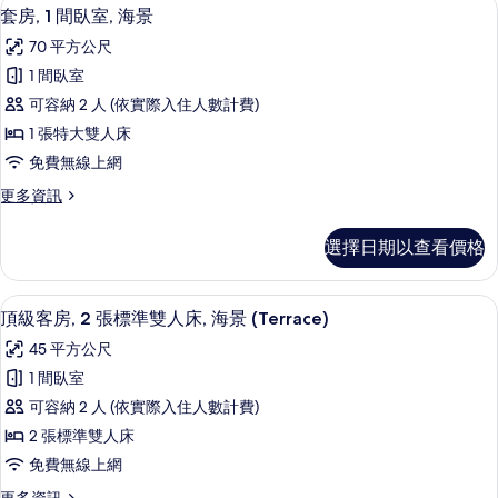
套房, 1 間臥室, 海景 | 羽絨被、迷
顯
7
特
海
套房, 1 間臥室, 海景
示
大
景
70 平方公尺
雙
套
(Terrace)
人
1 間臥室
房,
床,
的
可容納 2 人 (依實際入住人數計費)
海
1
所
景
1 張特大雙人床
間
(Terrace)
有
免費無線上網
的
臥
相
詳
更
更多資訊
室,
情
片
多
海
套
選擇日期以查看價格
房,
景
1
的
間
頂級客房, 2 張標準雙人床, 海景 (Ter
顯
6
臥
所
頂級客房, 2 張標準雙人床, 海景 (Terrace)
示
室,
有
45 平方公尺
海
頂
相
景
1 間臥室
級
的
片
可容納 2 人 (依實際入住人數計費)
詳
客
情
2 張標準雙人床
房,
免費無線上網
2
更