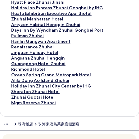
r
i
o
r
u
h
H
Hyatt Place Zhuhai Jinshi
i
C
n
f
h
e
y
H
Holiday Inn Express Zhuhai Gongbei by IHG
n
h
Z
i
a
S
a
o
H
Huafa Exhibition Executive Aparthotel
g
a
h
e
i
t
t
l
u
Z
Zhuhai Manhattan Hotel
H
r
u
l
M
.
t
i
a
h
A
Artyzen Habitat Hengqin Zhuhai
o
m
h
d
a
R
P
d
f
u
r
D
Days Inn By Wyndham Zhuhai Gongbei Port
t
i
a
b
r
e
l
a
a
h
t
a
P
Pullman Zhuhai
e
n
i
y
r
g
a
y
E
a
y
y
u
H
Hanlin Gangwan Apartment
l
g
的
M
i
i
c
I
x
i
z
s
l
a
R
Renaissance Zhuhai
的
H
連
a
o
s
e
n
h
M
e
I
l
n
e
J
Jinguan Holiday Hotel
連
o
結
r
t
Z
Z
n
i
a
n
n
m
l
n
i
A
Angsana Zhuhai Hengqin
結
l
r
t
h
h
E
b
n
H
n
a
i
a
n
n
G
Guangdong Hotel Zhuhai
i
i
H
u
u
x
i
h
a
B
n
n
i
g
g
u
R
Richmond Hotel
d
o
o
h
h
p
t
a
b
y
Z
G
s
u
s
a
i
O
Ocean Spring Grand Metropark Hotel
a
t
t
a
a
r
i
t
i
W
h
a
s
a
a
n
c
c
A
Alila Dong Ao Island Zhuhai
y
t
e
i
i
e
o
t
t
y
u
n
a
n
n
g
h
e
l
H
Holiday Inn Zhuhai City Center by IHG
H
Z
l
的
J
s
n
a
a
n
h
g
n
H
a
d
m
a
i
o
S
Sheraton Zhuhai Hotel
o
h
J
連
i
s
E
n
t
d
a
w
c
o
Z
o
o
n
l
l
h
Z
Zhuhai Guotai Hotel
t
u
i
結
n
Z
x
H
H
h
i
a
e
l
h
n
n
S
a
i
e
h
M
Mgm Reserve Zhuhai
e
h
n
s
h
e
o
e
a
的
n
Z
i
u
g
d
p
D
d
r
u
g
l
a
w
h
u
c
t
n
m
連
A
h
d
h
H
H
r
o
a
a
h
m
的
i
a
i
h
u
e
g
Z
結
p
u
a
a
o
o
i
n
y
t
a
R
珠海飯店
珠海東澳島萬豪度假酒店
連
的
n
的
a
t
l
q
h
a
h
y
i
t
t
n
g
I
o
i
e
結
連
的
連
i
i
的
i
u
r
a
H
H
e
e
g
A
n
n
G
s
結
連
結
G
v
連
n
h
t
i
o
e
l
l
G
o
n
Z
u
e