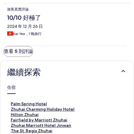
旅客真實評論
10/10 好極了
2024 年 12 月 26 日
Kar Yee，1 晚旅行
查看 5 則評論
繼續探索
住宿
P
Palm Spring Hotel
a
Z
Zhuhai Charming Holiday Hotel
l
h
H
Hilton Zhuhai
m
u
i
F
Fairfield by Marriott Zhuhai
S
h
l
a
Z
Zhuhai Marriott Hotel Jinwan
p
a
t
i
h
T
The St. Regis Zhuhai