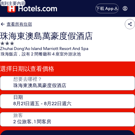
跳到主要內容
下載 App
查看所有住宿
珠海東澳島萬豪度假酒店
3.0
Zhuhai Dong'Ao Island Marriott Resort And Spa
星
珠海飯店，設有 2 間餐廳和 4 座室外游泳池
級
住
選擇日期以查看價格
宿
想要去哪裡？
日期
旅客