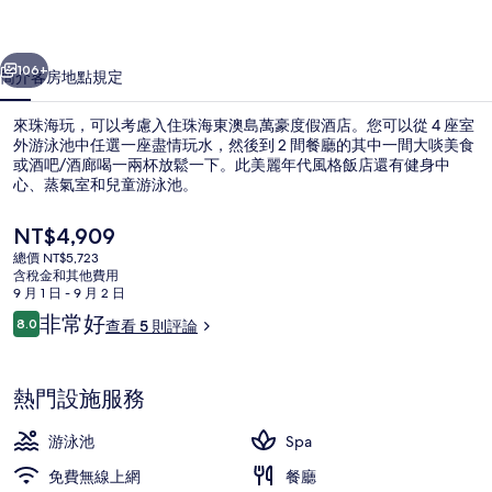
豪
一個
下一個
度
106+
簡介
客房
地點
規定
假
來珠海玩，可以考慮入住珠海東澳島萬豪度假酒店。您可以從 4 座室
酒
外游泳池中任選一座盡情玩水，然後到 2 間餐廳的其中一間大啖美食
或酒吧/酒廊喝一兩杯放鬆一下。此美麗年代風格飯店還有健身中
店
心、蒸氣室和兒童游泳池。
的
目
NT$4,909
相
前
總價 NT$5,723
的
片
含稅金和其他費用
價
9 月 1 日 - 9 月 2 日
外觀
集
格
評
非常好
8.0
查看 5 則評論
是
8.0 分，滿分 10 分，
論
NT$4,909
熱門設施服務
游泳池
Spa
免費無線上網
餐廳