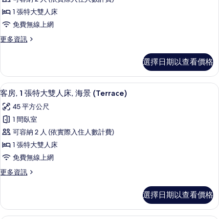
人
客
的
床,
1 張特大雙人床
房,
海
所
免費無線上網
景
1
有
的
更
更多資訊
張
詳
多
相
特
情
豪
片
選擇日期以查看價格
華
大
客
雙
房,
客房, 1 張特大雙人床, 海景 (Terra
顯
8
1
人
客房, 1 張特大雙人床, 海景 (Terrace)
示
張
床,
45 平方公尺
特
客
海
大
1 間臥室
房,
雙
景
可容納 2 人 (依實際入住人數計費)
人
1
的
床,
1 張特大雙人床
張
海
所
免費無線上網
景
特
有
的
更
更多資訊
大
詳
多
相
雙
情
客
片
選擇日期以查看價格
房,
人
1
床,
張