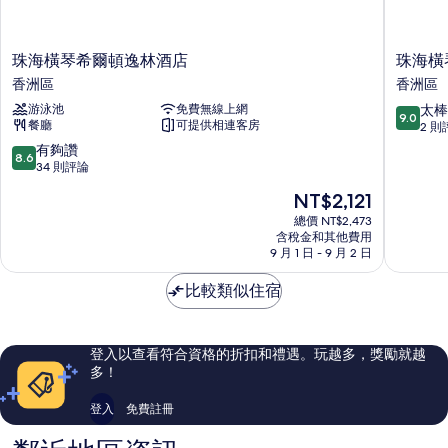
片
情
珠
珠
珠海橫琴希爾頓逸林酒店
珠海橫琴
海
海
香洲區
香洲區
橫
橫
9.0
游泳池
免費無線上網
太棒
琴
琴
9.0
餐廳
可提供相連客房
分，
2 則
希
英
滿
爾
迪
8.6
有夠讚
8.6
分
頓
格
分，
34 則評論
10
逸
酒
滿
現
NT$2,121
分，
林
店
分
在
太
酒
-
10
總價 NT$2,473
價
棒
店
含稅金和其他費用
IHG
分，
格
了，
9 月 1 日 - 9 月 2 日
香
旗
有
為
2
洲
下
夠
NT$2,121
則
比較類似住宿
區
飯
讚，
評
店
34
論
香
則
洲
評
登入以查看符合資格的折扣和禮遇。玩越多，獎勵就越
區
論
多！
登入
免費註冊