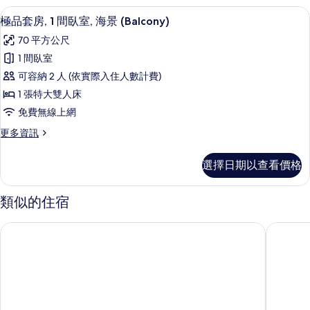
雙
房,
極品套房, 1 間臥室, 海景 (Balcon
顯
7
1
人
極品套房, 1 間臥室, 海景 (Balcony)
示
張
床,
70 平方公尺
特
極
海
大
1 間臥室
品
雙
景
可容納 2 人 (依實際入住人數計費)
人
套
(Balcony)
床,
1 張特大雙人床
房,
海
的
免費無線上網
景
1
所
(Balcony)
更
更多資訊
間
的
有
多
臥
詳
極
相
選擇日期以查看價格
情
品
室,
片
套
海
房,
類似的住宿
1
景
間
(Balcony)
珠海橫琴希爾頓逸林酒店
珠海橫琴英
臥
的
室,
海
所
景
有
(Balcony)
的
相
詳