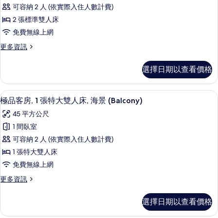
品
雙
景
可容納 2 人 (依實際入住人數計費)
人
客
(Terrace)
床,
2 張標準雙人床
房,
海
的
免費無線上網
景
2
所
(Terrace)
更
更多資訊
張
的
有
多
標
詳
極
相
選擇日期以查看價格
情
品
準
片
客
雙
房,
極品客房, 1 張特大雙人床, 海景 (Bal
顯
7
2
人
極品客房, 1 張特大雙人床, 海景 (Balcony)
示
張
床,
45 平方公尺
標
極
海
準
1 間臥室
品
雙
景
可容納 2 人 (依實際入住人數計費)
人
客
(Balcony)
床,
1 張特大雙人床
房,
海
的
免費無線上網
景
1
所
(Balcony)
更
更多資訊
張
的
有
多
特
詳
極
相
選擇日期以查看價格
情
品
大
片
客