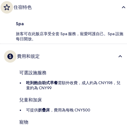
住宿特色
Spa
旅客可在此飯店享受全套 Spa 服務，寵愛呵護自己。Spa 設施
每日開放。
費用和規定
可選設施服務
吃到飽自助式早餐
需額外收費，成人約為 CNY198，兒
童約為 CNY99
兒童和加床
可提供
折疊床
，費用為每晚 CNY500
寵物