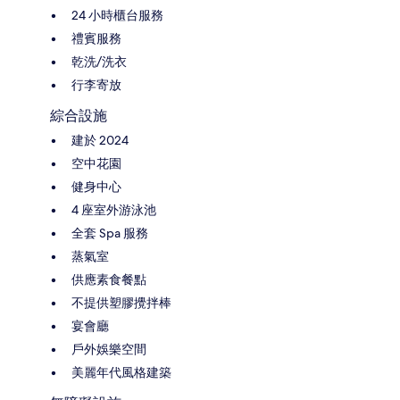
24 小時櫃台服務
禮賓服務
乾洗/洗衣
行李寄放
綜合設施
建於 2024
空中花園
健身中心
4 座室外游泳池
全套 Spa 服務
蒸氣室
供應素食餐點
不提供塑膠攪拌棒
宴會廳
戶外娛樂空間
美麗年代風格建築