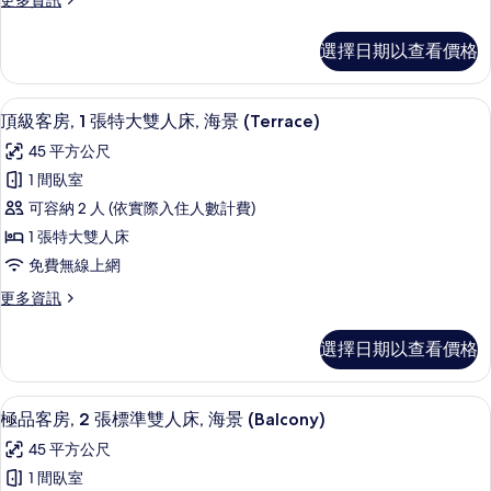
更多資訊
張
多
標
頂
選擇日期以查看價格
級
準
客
雙
房,
頂級客房, 1 張特大雙人床, 海景 (Ter
顯
7
2
人
頂級客房, 1 張特大雙人床, 海景 (Terrace)
示
張
床,
45 平方公尺
標
頂
海
準
1 間臥室
級
雙
景
可容納 2 人 (依實際入住人數計費)
人
客
(Terrace)
床,
1 張特大雙人床
房,
海
的
免費無線上網
景
1
所
(Terrace)
更
更多資訊
張
的
有
多
特
詳
頂
相
選擇日期以查看價格
情
級
大
片
客
雙
房,
極品客房, 2 張標準雙人床, 海景 (Bal
顯
5
1
人
極品客房, 2 張標準雙人床, 海景 (Balcony)
示
張
床,
45 平方公尺
特
極
海
大
1 間臥室