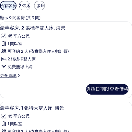
可
所有客房
2 張床
1 張床
用
的
顯示 9 間客房 (共 9 間)
客
豪華客房, 2 張標準雙人床, 海景 |
顯
7
豪華客房, 2 張標準雙人床, 海景
房
示
篩
45 平方公尺
豪
選
1 間臥室
華
條
可容納 2 人 (依實際入住人數計費)
客
件
2 張標準雙人床
房,
免費無線上網
2
更
更多資訊
張
多
標
豪
選擇日期以查看價格
華
準
客
雙
房,
豪華客房, 1 張特大雙人床, 海景 | 
顯
8
2
人
豪華客房, 1 張特大雙人床, 海景
示
張
床,
45 平方公尺
標
豪
海
準
1 間臥室
華
雙
景
可容納 2 人 (依實際入住人數計費)