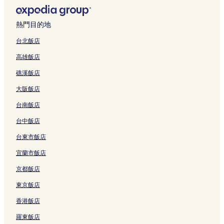
結
o
e
結
Z
a
m
的
t
n
Z
的
r
I
Z
h
o
r
n
A
h
i
e
連
e
g
h
連
a
s
h
u
t
v
g
p
u
G
n
結
l
q
u
結
n
l
u
h
a
e
熱門目的地
b
a
h
o
t
的
i
h
d
a
h
a
i
Z
e
r
a
n
的
連
n
a
M
n
a
i
H
h
台北飯店
i
t
i
g
連
結
的
i
e
d
i
H
o
u
高雄飯店
b
h
的
b
結
連
的
t
Z
C
o
t
h
y
o
連
e
結
連
r
h
i
t
e
a
礁溪飯店
I
t
結
i
結
o
u
t
e
l
i
H
e
P
p
h
y
l
的
的
大阪飯店
G
l
o
a
a
C
的
連
連
的
的
r
r
i
e
連
結
結
台南飯店
連
連
t
k
的
n
結
結
結
的
H
連
t
台中飯店
連
o
結
e
台東市飯店
結
t
r
e
b
宜蘭市飯店
l
y
的
I
京都飯店
連
H
結
G
東京飯店
的
香港飯店
連
結
羅東飯店