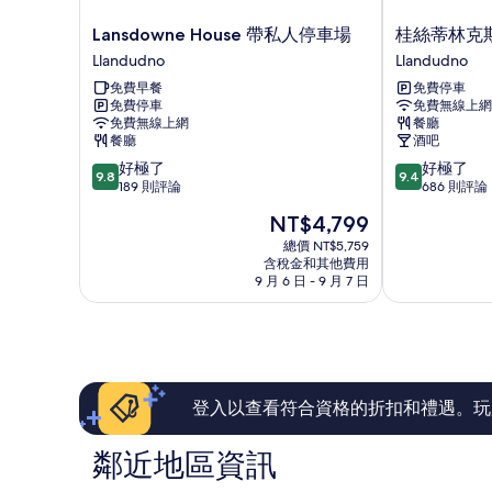
Lansdowne
桂
Lansdowne House 帶私人停車場
桂絲蒂林克
House
絲
Llandudno
Llandudno
帶
蒂
免費早餐
免費停車
私
林
免費停車
免費無線上網
人
克
免費無線上網
餐廳
停
斯
餐廳
酒吧
車
飯
9.8
9.4
好極了
好極了
場
店
9.8
9.4
分，
分，
189 則評論
686 則評論
Llandudno
Llandudno
滿
滿
現
NT$4,799
分
分
在
10
10
總價 NT$5,759
價
含稅金和其他費用
分，
分，
格
9 月 6 日 - 9 月 7 日
好
好
為
極
極
NT$4,799
了，
了，
189
686
則
則
評
評
論
論
登入以查看符合資格的折扣和禮遇。玩
鄰近地區資訊