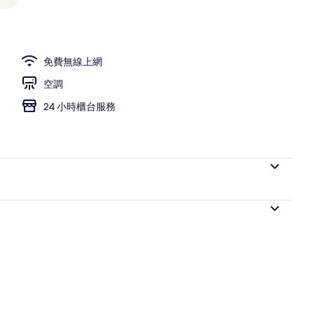
 高級寢具、客房內保險箱、熨斗/熨衣板、免費無線上網
免費無線上網
空調
24 小時櫃台服務