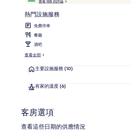
客
查看 105 則評論
滿
評
分
分
熱門設施服務
10，
最
家庭客房 |
深
高
免費停車
受
餐廳
旅
客
酒吧
喜
愛
查看全部
主要設施服務
(10)
有家的溫度
(6)
客房選項
查看這些日期的供應情況