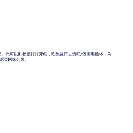
圖
康威城堡。您可以到餐廳打打牙祭，吃飽後再去酒吧/酒廊喝幾杯，為
尼亞國家公園。