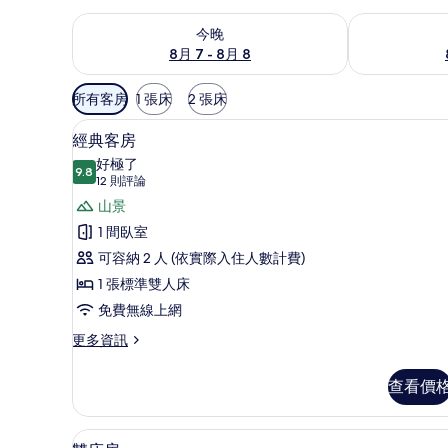
查看今晚 (8月 7 - 8月 8) 的供應情況
查看明天 (8月 
今晚
8月 7 - 8月 8
可
所有客房
1 張床
2 張床
用
經典客房 | 高級寢具、客房內
顯
的
6
經典客房
示
客
好極了
9.8
房
9.8 分，滿分 10 分
經
(12
12 則評論
篩
則
典
山景
選
評
客
1 間臥室
條
論)
房
可容納 2 人 (依實際入住人數計費)
件
的
1 張標準雙人床
所
免費無線上網
有
更
更多資訊
多
相
經
查看價
片
典
客
房
雙床房 | 高級寢具、客房內保
顯
6
的