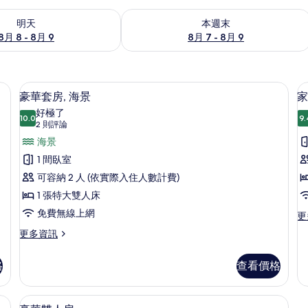
8 - 8月 9) 的供應情況
查看本週末 (8月 7 - 8月 9) 的供應情況
明天
本週末
8月 8 - 8月 9
8月 7 - 8月 9
保險箱、熨斗/熨衣板、免費無線上網
豪華套房, 海景 | 高級寢具、客房內
顯
5
豪華套房, 海景
家
示
好極了
10.0
9.
10.0 分，滿分 10 分
豪
(2
2 則評論
則
華
海景
評
套
1 間臥室
論)
房,
可容納 2 人 (依實際入住人數計費)
海
1 張特大雙人床
景
免費無線上網
更
更
多
的
更
更多資訊
家
多
所
庭
豪
客
格
查看價格
有
華
房
套
相
的
房,
險箱、熨斗/熨衣板、免費無線上網
豪華雙人房 | 高級寢具、客房內保險
顯
詳
片
5
海