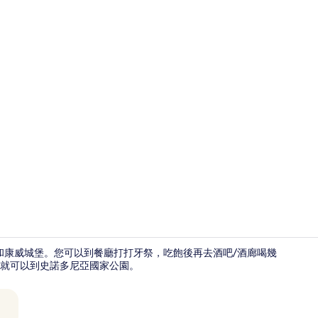
住宿內酒吧
姆劇院和康威城堡。您可以到餐廳打打牙祭，吃飽後再去酒吧/酒廊喝幾
就可以到史諾多尼亞國家公園。
餐廳