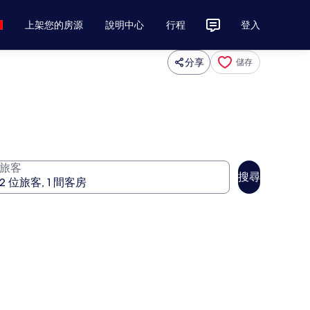
上架您的房源
說明中心
行程
登入
分享
儲存
旅客
搜尋