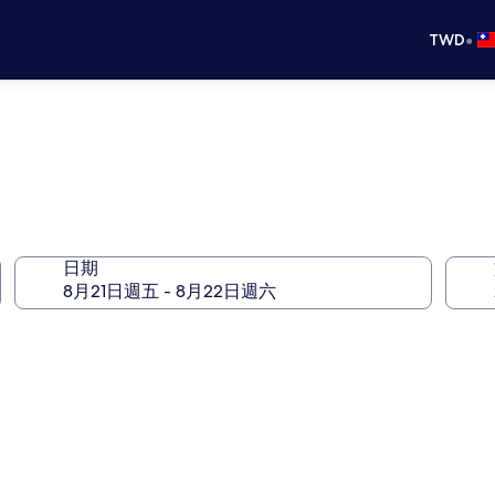
•
TWD
日期