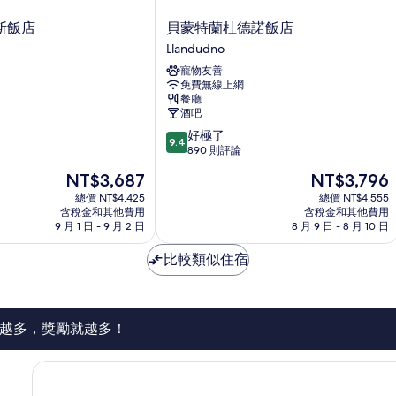
貝
斯飯店
貝蒙特蘭杜德諾飯店
蒙
Llandudno
特
寵物友善
蘭
免費無線上網
杜
餐廳
德
酒吧
諾
9.4
好極了
飯
9.4
分，
890 則評論
店
滿
Llandudno
現
現
NT$3,687
NT$3,796
分
在
在
10
總價 NT$4,425
總價 NT$4,555
價
價
含稅金和其他費用
含稅金和其他費用
分，
格
格
9 月 1 日 - 9 月 2 日
8 月 9 日 - 8 月 10 日
好
為
為
極
NT$3,687
NT$3,796
比較類似住宿
了，
890
則
評
論
越多，獎勵就越多！