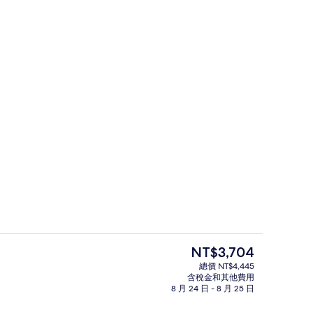
住宿正面
目
NT$3,704
前
總價 NT$4,445
的
含稅金和其他費用
24-吋平面電視，提供數位頻道
價
8 月 24 日 - 8 月 25 日
格
是