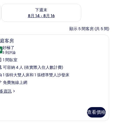
查看下週末 (8月 14 - 8月 16) 的供應情況
下週末
8月 14 - 8月 16
顯示 5 間客房 (共 5 間)
保險箱、熨斗/熨衣板、免費無線上網
家庭客房 | 高級寢具、客房內保險箱、熨斗/
顯
8
庭客房
示
好極了
4
9.4 分，滿分 10 分
家
(3
3 則評論
則
庭
1 間臥室
評
客
可容納 4 人 (依實際入住人數計費)
論)
房
1 張特大雙人床和 1 張標準雙人沙發床
的
免費無線上網
所
多資訊
有
相
查看價格
片
箱、熨斗/熨衣板、免費無線上網