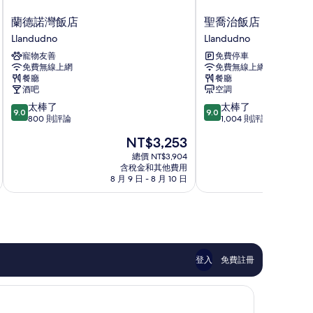
蘭
聖
蘭德諾灣飯店
聖喬治飯店
德
喬
Llandudno
Llandudno
諾
治
寵物友善
免費停車
灣
飯
免費無線上網
免費無線上網
飯
店
餐廳
餐廳
店
Llandudno
酒吧
空調
Llandudno
9.0
9.0
太棒了
太棒了
9.0
9.0
分，
分，
800 則評論
1,004 則評論
滿
滿
現
NT$3,253
分
分
在
10
10
總價 NT$3,904
價
含稅金和其他費用
分，
分，
格
8 月 9 日 - 8 月 10 日
8
太
太
為
棒
棒
NT$3,253
了，
了，
800
1,004
則
則
評
評
論
論
登入
免費註冊