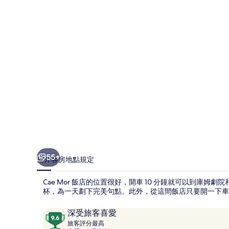
相
片
集
55+
簡介
客房
地點
規定
Cae Mor 飯店的位置很好，開車 10 分鐘就可以到庫
杯，為一天劃下完美句點。此外，從這間飯店只要開一下車
評
9.6
深受旅客喜愛
論
旅
分，
旅客評分最高