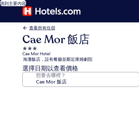
跳到主要內容
查看所有住宿
Cae Mor 飯店
3.0
Cae Mor Hotel
星
海灘飯店，設有餐廳並鄰近庫姆劇院
級
選擇日期以查看價格
住
想要去哪裡？
宿
Cae
Mor
飯
店
的