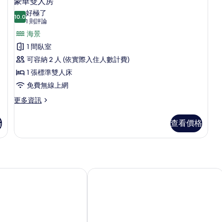
豪華雙人房
情
示
景
好極了
的
10.0
10.0 分，滿分 10 分
豪
(1
1 則評論
詳
則
華
海景
情
評
雙
1 間臥室
論)
人
可容納 2 人 (依實際入住人數計費)
房
1 張標準雙人床
的
免費無線上網
所
更
更多資訊
多
有
豪
格
查看價格
相
華
雙
片
人
房
的
詳
飯店
貝蒙特蘭杜德諾飯店
情