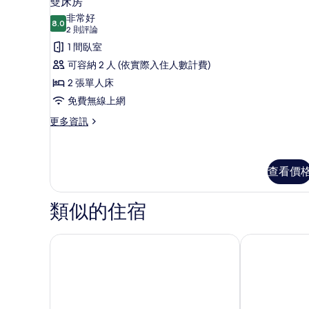
雙床房
示
詳
非常好
情
8.0
8.0 分，滿分 10 分
雙
(2
2 則評論
則
床
1 間臥室
評
房
可容納 2 人 (依實際入住人數計費)
論)
的
2 張單人床
所
免費無線上網
有
更
更多資訊
多
相
雙
片
床
房
查看價
的
詳
類似的住宿
情
Lansdowne House 帶私人停車場
桂絲蒂林克斯