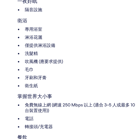
一夜好眠
隔音設施
衛浴
專用浴室
淋浴花灑
僅提供淋浴設備
洗髮精
吹風機 (應要求提供)
毛巾
牙刷和牙膏
衛生紙
掌握世界大小事
免費無線上網 (網速 250 Mbps 以上 (適合 3–5 人或最多 10
台裝置使用))
電話
轉接頭/充電器
餐飲