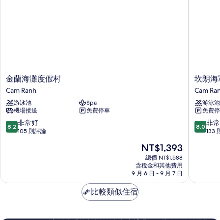
情
片
金
坎
金蘭海灘度假村
坎朗海
蘭
朗
Cam Ranh
Cam Ra
海
海
游泳池
Spa
游泳池
灘
軍
機場接送
免費停車
免費停
度
飯
假
店
8.2
8.0
非常好
非常
8.2
8.0
村
Cam
分，
分，
105 則評論
133
Cam
Ranh
滿
滿
現
NT$1,393
Ranh
分
分
在
10
10
總價 NT$1,588
價
含稅金和其他費用
分，
分，
格
9 月 6 日 - 9 月 7 日
非
非
為
常
常
NT$1,393
比較類似住宿
好，
好，
105
133
則
則
評
評