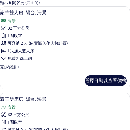
的
顯示 5 間客房 (共 5 間)
客
豪華雙人房, 陽台, 海景 | 迷你吧、隔
顯
10
豪華雙人房, 陽台, 海景
房
示
篩
海景
豪
選
32 平方公尺
華
條
1 間臥室
雙
件
可容納 2 人 (依實際入住人數計費)
人
1 張加大雙人床
房,
免費無線上網
陽
更
更多資訊
台,
多
海
豪
選擇日期以查看價格
華
景
雙
的
人
豪華雙床房, 陽台, 海景 | 迷你吧、隔
顯
6
房,
豪華雙床房, 陽台, 海景
所
示
陽
有
海景
台,
豪
海
相
32 平方公尺
華
景
片
1 間臥室
的
雙
詳
可容納 2 人 (依實際入住人數計費)