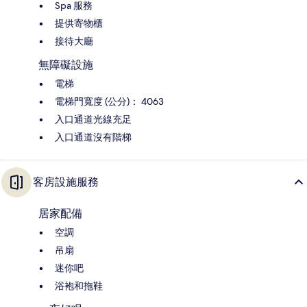
Spa 服務
提供寄物櫃
接待大廳
無障礙設施
電梯
電梯門寬度 (公分)： 4063
入口通道光線充足
入口通道沒有階梯
客房設施服務
居家配備
空調
吊扇
迷你吧
浴袍和拖鞋