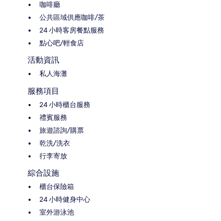
咖啡廳
公共區域供應咖啡/茶
24 小時客房餐點服務
點心吧/輕食店
活動資訊
私人海灘
服務項目
24 小時櫃台服務
禮賓服務
旅遊諮詢/購票
乾洗/洗衣
行李寄放
綜合設施
櫃台保險箱
24 小時健身中心
室外游泳池