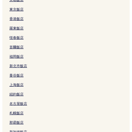
的
結
連
東京飯店
結
香港飯店
羅東飯店
恆春飯店
首爾飯店
福岡飯店
新北市飯店
曼谷飯店
上海飯店
紐約飯店
名古屋飯店
札幌飯店
那霸飯店
新加坡飯店