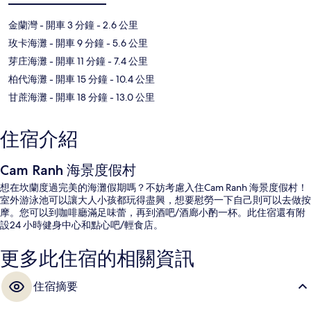
金蘭灣
- 開車 3 分鐘
- 2.6 公里
玫卡海灘
- 開車 9 分鐘
- 5.6 公里
芽庄海灘
- 開車 11 分鐘
- 7.4 公里
柏代海灘
- 開車 15 分鐘
- 10.4 公里
甘蔗海灘
- 開車 18 分鐘
- 13.0 公里
住宿介紹
Cam Ranh 海景度假村
想在坎蘭度過完美的海灘假期嗎？不妨考慮入住Cam Ranh 海景度假村！
室外游泳池可以讓大人小孩都玩得盡興，想要慰勞一下自己則可以去做按
摩。您可以到咖啡廳滿足味蕾，再到酒吧/酒廊小酌一杯。此住宿還有附
設24 小時健身中心和點心吧/輕食店。
更多此住宿的相關資訊
住宿摘要