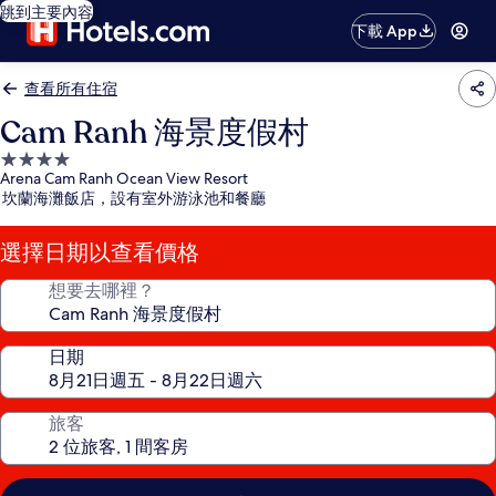
跳到主要內容
下載 App
查看所有住宿
Cam Ranh 海景度假村
4.0
Arena Cam Ranh Ocean View Resort
星
坎蘭海灘飯店，設有室外游泳池和餐廳
級
住
選擇日期以查看價格
宿
想要去哪裡？
日期
旅客