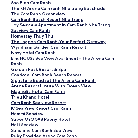
y
S
Sao Bien Cam Ranh
n
a
T
The KH Arena Cam ranh Nha trang Beachside
d
o
h
T
The Cam Ranh Oceanview
h
B
e
h
C
Cam Ranh Beach Resort Nha Trang
a
i
K
e
a
J
Joy Seaview Apartment in Cam Ranh Nha Trang
m
e
H
C
m
o
S
Seaview Cam Ranh
G
n
A
a
R
y
e
H
Homestay Thuy Thu
r
C
r
m
a
S
a
o
T
The Lagoon Cam Ranh-Your Perfect Getaway
a
a
e
R
n
e
v
m
h
W
Wyndham Garden Cam Ranh Resort
n
m
n
a
h
a
i
e
e
y
N
Navy Hotel Cam Ranh
d
R
a
n
B
v
e
s
L
n
a
E
Ems HOUSE Sea View Apartment - The Arena Cam
K
a
C
h
e
i
w
t
a
d
v
m
Ranh
N
n
a
O
a
e
C
a
g
h
y
s
G
Golden Peak Resort & Spa
P
h
m
c
c
w
a
y
o
a
H
H
o
C
Condotel Cam Ranh Beach Resort
a
的
r
e
h
A
m
T
o
m
o
O
l
o
S
Signature Beach at The Arena Cam Ranh
r
連
a
a
R
p
R
h
n
G
t
U
d
n
i
A
Arena Resort Luxury With Ocean View
a
結
n
n
e
a
a
u
C
a
e
S
e
d
g
r
M
Magnolia Hotel Cam Ranh
d
h
v
s
r
n
y
a
r
l
E
n
o
n
e
a
T
Trieu Khang Hotel
i
N
i
o
t
h
T
m
d
C
S
P
t
a
n
g
r
C
Cam Ranh Sea view Resort
s
h
e
r
m
的
h
R
e
a
e
e
e
t
a
n
i
a
K
K' Sea View Resort Cam Ranh
e
a
w
t
e
連
u
a
n
m
a
a
l
u
R
o
e
m
'
H
Hammi Seaview
C
t
的
N
n
結
的
n
C
R
V
k
C
r
e
l
u
R
S
a
S
Super OYO 598 Peony Hotel
a
r
連
h
t
連
h
a
a
i
R
a
e
s
i
K
a
e
m
u
H
Haki Seaview
m
a
結
a
i
結
-
m
n
e
e
m
B
o
a
h
n
a
m
p
a
S
Sunshine Cam Ranh See View
R
n
T
n
Y
R
h
w
s
R
e
r
H
a
h
V
i
e
k
u
R
Ruby Provided Arena Cam Ranh