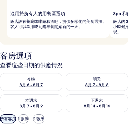
適用於所有人的用餐區選項
Spa 
飯店設有餐廳咖啡館和酒吧，提供多樣化的美食選擇。
飯店的 
客人可以享用吃到飽早餐開始新的一天。
小時健
現。
客房選項
查看這些日期的供應情況
查看今晚 (8月 6 - 8月 7) 的供應情況
查看明天 (8月 7 - 8月 8) 的
今晚
明天
8月 6 - 8月 7
8月 7 - 8月 8
查看本週末 (8月 7 - 8月 9) 的供應情況
查看下週末 (8月 14 - 8月 16)
本週末
下週末
8月 7 - 8月 9
8月 14 - 8月 16
可
所有客房
1 張床
2 張床
用