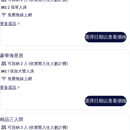
床
情
2 張單人床
房,
免費無線上網
陽
更
更多資訊
台,
多
海
豪
選擇日期以查看價格
華
景
雙
的
床
迷你吧、隔音、免費無線上網
顯
5
房,
豪華海景房
所
示
陽
有
可容納 2 人 (依實際入住人數計費)
台,
豪
海
相
1 張加大雙人床
華
景
片
免費無線上網
的
海
詳
更
更多資訊
景
情
多
房
豪
選擇日期以查看價格
華
的
海
所
景
迷你吧、隔音、免費無線上網
顯
3
房
精品三人間
有
示
的
相
可容納 3 人 (依實際入住人數計費)
詳