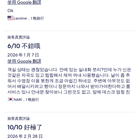
使用 Google 翻譯
Ok
caroline，1 晚旅行
旅客真實評論
6/10 不錯哦
2026 年 1 月 7 日
使用 Google 翻譯
객실 상태는 괜찮았습니다. 안에 있는 실내화 쪼리?인데 누가 신은
것같은 자국도 있고 찝찝해서 제꺼 꺼내 사용했습니다. 날이 좀 추
워서 수영장 이용 못한게 조금 아쉽긴 하네요. 주변에 아무것도 없
어서 배달시키려고 했더니 정문까지 나와서 받아가야한다하고 룸
서비스 있나 안내문 찾아보니 그런것도 없고, 앞에 데스크 엄청 친
절하다고 해서 갔는데 직원이 친절하진 않네요. 그리고 공항가는
NARI，1 晚旅行
택시 불러줄수있냐고 했는데,, 너무 비싸더라고요. 그랩으로 5만
이었는데 거기서 거리가 얼마나 멀다고 15만동을 받아가는지,,, 다
음부터 0.5박 숙소로도 여기에 머무를 생각은 없습니다.
旅客真實評論
10/10 好極了
2026 年 2 月 28 日