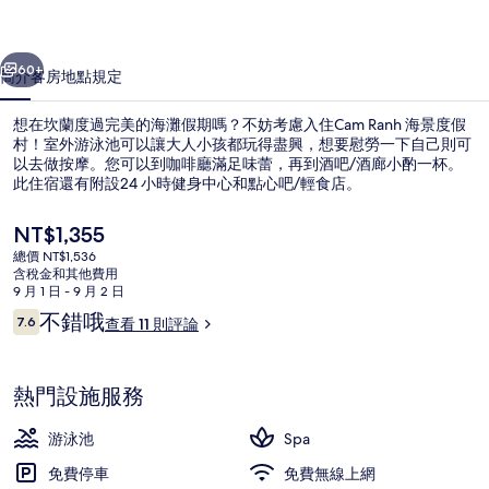
村
一個
下一個
的
60+
簡介
客房
地點
規定
相
想在坎蘭度過完美的海灘假期嗎？不妨考慮入住Cam Ranh 海景度假
片
村！室外游泳池可以讓大人小孩都玩得盡興，想要慰勞一下自己則可
集
以去做按摩。您可以到咖啡廳滿足味蕾，再到酒吧/酒廊小酌一杯。
此住宿還有附設24 小時健身中心和點心吧/輕食店。
目
NT$1,355
前
總價 NT$1,536
的
含稅金和其他費用
價
9 月 1 日 - 9 月 2 日
室外游泳池
格
評
不錯哦
7.6
查看 11 則評論
是
7.6 分，滿分 10 分，
論
NT$1,355
熱門設施服務
游泳池
Spa
免費停車
免費無線上網