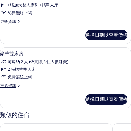
精
情
片
1 張加大雙人床和 1 張單人床
品
免費無線上網
三
更
更多資訊
人
多
間
精
選擇日期以查看價格
品
的
三
所
人
迷你吧、隔音、免費無線上網
顯
1
間
豪華雙床房
有
示
的
相
可容納 2 人 (依實際入住人數計費)
詳
豪
情
片
2 張標準雙人床
華
免費無線上網
雙
更
更多資訊
床
多
房
豪
選擇日期以查看價格
華
的
雙
所
床
類似的住宿
房
有
的
金蘭海灘度假村
坎朗海軍
相
詳