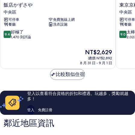
飯
東
飯店かずさや
東京京
店
京
中央區
中央區
か
京
可停車
免費無線上網
可停車
ず
橋
餐廳
洗衣設施
餐廳
さ
穎
や
特
9.4
9.0
好極了
太棒
9.4
9.0
中
飯
分，
分，
1,470 則評論
2,0
央
店
滿
滿
區
中
分
分
現
NT$2,629
央
10
10
在
總價 NT$2,892
區
分，
分，
價
8 月 31 日 - 9 月 1 日
好
太
格
極
棒
為
比較類似住宿
了，
了，
NT$2,629
1,470
2,023
則
則
評
評
登入以查看符合資格的折扣和禮遇。玩越多，獎勵就越
論
論
多！
登入
免費註冊
鄰近地區資訊