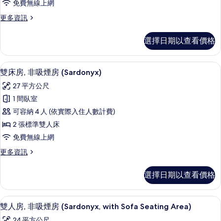
免費無線上網
吸
更
更多資訊
煙
多
房
雙
選擇日期以查看價格
人
(Small)
房,
的
非
羽絨被、客房內保險箱、書桌、筆電工
顯
15
吸
所
雙床房, 非吸煙房 (Sardonyx)
示
煙
有
27 平方公尺
房
雙
相
(Small)
1 間臥室
床
的
片
可容納 4 人 (依實際入住人數計費)
詳
房,
情
2 張標準雙人床
非
免費無線上網
吸
更
更多資訊
煙
多
房
雙
選擇日期以查看價格
床
(Sardonyx)
房,
的
非
羽絨被、客房內保險箱、書桌、筆電工
顯
15
吸
所
雙人房, 非吸煙房 (Sardonyx, with Sofa Seating Area)
示
煙
有
24 平方公尺