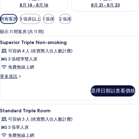
8月 14 - 8月 16
8月 21 - 8月 23
可
所有客房
3 張床以上
1 張床
2 張床
用
的
顯示 11 間客房 (共 11 間)
客
羽絨被、客房內保險箱、書桌、筆電工
顯
4
Superior Triple Non-smoking
房
示
篩
可容納 4 人 (依實際入住人數計費)
Superior
選
3 張標準雙人床
Triple
條
免費無線上網
Non-
件
smoking
更
更多資訊
多
的
Superior
選擇日期以查看價格
所
Triple
Non-
有
smoking
羽絨被、客房內保險箱、書桌、筆電工
顯
相
1
的
Standard Triple Room
示
詳
片
可容納 3 人 (依實際入住人數計費)
情
Standard
3 張單人床
Triple
免費無線上網
Room