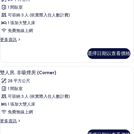
房
雙
相
(Sardonyx)
1 間臥室
人
的
片
可容納 3 人 (依實際入住人數計費)
詳
房,
情
1 張加大雙人床
非
免費無線上網
吸
更
更多資訊
煙
多
房
雙
選擇日期以查看價格
人
(Sardonyx,
房,
with
非
羽絨被、客房內保險箱、書桌、筆電工
顯
Sofa
15
吸
雙人房, 非吸煙房 (Corner)
示
煙
Seating
28 平方公尺
房
雙
Area)
(Sardonyx,
1 間臥室
的
人
with
可容納 3 人 (依實際入住人數計費)
Sofa
所
房,
Seating
1 張加大雙人床
有
非
Area)
免費無線上網
的
相
吸
詳
更
更多資訊
片
煙
情
多
房
雙