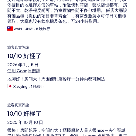
依據目的地選擇方便的車站，附近便利商店、藥妝店也都有。 房
間不大、乾淨程度尚可，浴室置物空間不多但堪用。 飯店大廳設
有備品櫃（提供的項目非常齊全），有需要瓶裝水可每日向櫃檯
領取，大廳也設有飲水機及茶包，可24小時取用。
WAN JUNG，5 晚旅行
旅客真實評論
10/10 好極了
2026 年 1 月 5 日
使用 Google 翻譯
地脚好！房间大！周围便利店餐厅一分钟内都可到达
Xiaoying，1 晚旅行
旅客真實評論
10/10 好極了
2025 年 10 月 10 日
很棒！房間乾淨，空間也大！櫃檯服務人員人很nice～去年聖誕
節住過也覺得很優！ 附近有7-11、全家、Lawson 跟藥妝店，要去