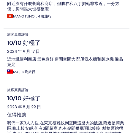
附近沒有什麼餐廳和商店，但勝在和八丁掘站非常近，十分方
便，房間很大也很整潔
MANG FUNG，4 晚旅行
旅客真實評論
10/10 好極了
2024 年 9 月 17 日
近地鐵便利商店 景色良好 房間空間大 配備洗衣機和製冰機 備品
充足
MJ，3 晚旅行
旅客真實評論
10/10 好極了
2023 年 8 月 29 日
值得推薦
我們一家3人入住,在東京很難找到空間這麼大的飯店,附近是商業
區,晚上較安靜,但有3間超商,也有幾間餐廳開比較晚. 離捷運站很