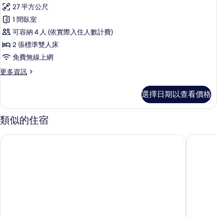
示
非
所
27 平方公尺
吸
高
煙
有
1 間臥室
級
房
相
可容納 4 人 (依實際入住人數計費)
的
雙
詳
片
2 張標準雙人床
床
情
免費無線上網
房
更
更多資訊
的
多
所
高
選擇日期以查看價格
級
有
雙
相
床
類似的住宿
房
片
的
飯店かずさや
東京京橋
詳
情