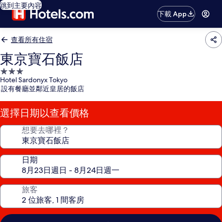
跳到主要內容
下載 App
查看所有住宿
東京寶石飯店
3.0
Hotel Sardonyx Tokyo
星
設有餐廳並鄰近皇居的飯店
級
住
選擇日期以查看價格
宿
想要去哪裡？
日期
旅客