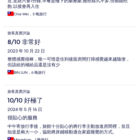
近,走路只要1分鐘,早餐是樓下的樂雅樂,雖然樣式不多,但都能吃
飽.以後會再入住
Chia Wei，3 晚旅行
旅客真實評論
8/10 非常好
2023 年 10 月 22 日
整體感覺很棒，唯一可惜是住到後面房間打掃感覺越來越隨便，
但該給的補給品還是沒有少
BIN LUN，6 晚旅行
旅客真實評論
10/10 好極了
2024 年 5 月 16 日
很貼心的服務
中午寄放行李後，旅館十分貼心的將行李主動放進房間裡，並且
知道是兩大一小，協助將床鋪移動適合家庭睡覺的方式。
Mingshian，1 晚旅行