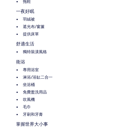
拖鞋
一夜好眠
羽絨被
遮光布/窗簾
提供床單
舒適生活
獨特裝潢風格
衛浴
專用浴室
淋浴/浴缸二合一
坐浴桶
免費盥洗用品
吹風機
毛巾
牙刷和牙膏
掌握世界大小事