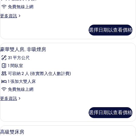
人
情
免費無線上網
房,
更
更多資訊
非
多
吸
高
選擇日期以查看價格
級
煙
三
房
人
羽絨被、客房內保險箱、書桌、筆電工
顯
11
房,
豪華雙人房, 非吸煙房
的
示
非
所
31 平方公尺
吸
豪
煙
有
1 間臥室
華
房
相
可容納 2 人 (依實際入住人數計費)
的
雙
詳
片
1 張加大雙人床
人
情
免費無線上網
房,
更
更多資訊
非
多
吸
豪
選擇日期以查看價格
華
煙
雙
房
人
高級雙床房 | 羽絨被、客房內保險箱
顯
13
房,
高級雙床房
的