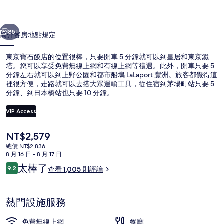
的
一個
下一個
相
85+
簡介
客房
地點
規定
片
東京寶石飯店的位置很棒，只要開車 5 分鐘就可以到皇居和東京鐵
集
塔。您可以享受免費無線上網和有線上網等禮遇。此外，開車只要 5
分鐘左右就可以到上野公園和都市船塢 LaLaport 豐洲。旅客都覺得這
裡很方便，走路就可以去搭大眾運輸工具，從住宿到茅場町站只要 5
分鐘、到日本橋站也只要 10 分鐘。
VIP Access
目
NT$2,579
大廳
前
總價 NT$2,836
的
8 月 16 日 - 8 月 17 日
價
評
太棒了
9.2
查看 1,005 則評論
格
9.2 分，滿分 10 分，
論
是
NT$2,579
熱門設施服務
免費無線上網
餐廳