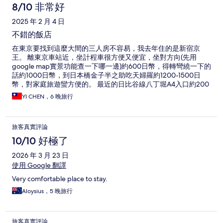
8/10 非常好
2025 年 2 月 4 日
不錯的飯店
在東京要找到這麼大間的三人房不容易，我去年住的是新宿京
王。 離東京車站近，坐計程車很方便又便宜，坐對方向(先用
google map實景功能查一下哪一邊)約600日幣，得轉彎繞一下的
話約1000日幣，到日本橋金子半之助吃天婦羅約1200-1500日
幣，對家庭旅遊蠻方便的。 最近的日比谷線八丁堀A4入口約200
公尺(對面Lawson再往前走一點，無電梯)，到銀座、築地、六本
YI CHEN，6 晚旅行
木都很方便。 除了Lawson還有全家、7-11(轉角方向，旁邊還有一
家小藥妝店)。 上次住新宿站附近京王，站太大容易迷路，光在站
裡就要走挺久的，且JR人多又擠，但好處是真好逛、真好買，地
旅客真實評論
下街連接幾家百貨公司。 這次住小站附近，走一下就可以坐日比
谷線，轉銀座線也很方便，少了人擠人的感覺且不容易迷路，對
10/10 好極了
自助新手蠻方便的，但要逛街買東西就要去銀座會比較快又方
2026 年 3 月 23 日
便，吃東西就到東京車站地下街，若要到新宿轉乘就太遠又麻
煩。 這次分兩次入住，中間換一次飯店住兩天再回來續住4晚，
使用 Google 翻譯
櫃台確認有再入住就能寄放行李，帶一個小行李箱換飯店會方便
Very comfortable place to stay.
很多(千萬不要尖峰時間帶大行李廂擠地鐵，很可怕的)。 前面住
感覺挺不錯，雖然有些灰塵沒打掃到，但浴巾蠻新的、房間大、
Aloysius，5 晚旅行
床也不錯，樓下還有卸妝、洗臉、保養品備品供自取，是平價好
選擇，但後面回來續住換了一間房，浴室地板出水孔蓋子沒蓋上
(猜測本來有問題沒處理好，也沒交接好，幸好我一看到就有拍照
旅客真實評論