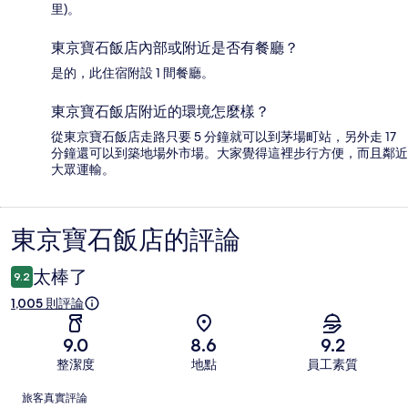
里)。
東京寶石飯店內部或附近是否有餐廳？
是的，此住宿附設 1 間餐廳。
東京寶石飯店附近的環境怎麼樣？
從東京寶石飯店走路只要 5 分鐘就可以到茅場町站，另外走 17
分鐘還可以到築地場外市場。大家覺得這裡步行方便，而且鄰近
大眾運輸。
東京寶石飯店的評論
評
論
太棒了
9.2
1,005 則評論
9.0
8.6
9.2
整潔度
地點
員工素質
評
旅客真實評論