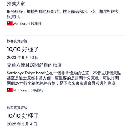
推薦大家
服務很好，櫃檯對應也很即時；樓下備品和水、茶、咖啡對旅客
很實用。
Wei-Tzu，4 晚旅行
旅客真實評論
10/10 好極了
2023 年 8 月 10 日
交通方便且房間舒適的旅店
Sardonyx Tokyo hotel位在一個非常優秀的位置，不管去哪個景點
甚至是迪士尼都非常方便，更重要的是房間十分寬敞，可以打開
兩個29寸行李箱仍綽綽有餘，是下次來東京還會再考慮的住處
Min Fong，5 晚旅行
旅客真實評論
10/10 好極了
2025 年 2 月 4 日