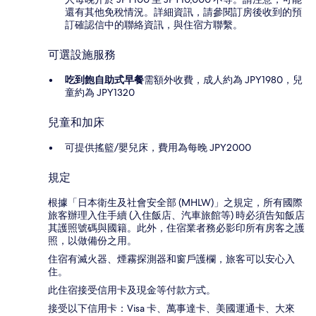
還有其他免稅情況。詳細資訊，請參閱訂房後收到的預
訂確認信中的聯絡資訊，與住宿方聯繫。
可選設施服務
吃到飽自助式早餐
需額外收費，成人約為 JPY1980，兒
童約為 JPY1320
兒童和加床
可提供搖籃/嬰兒床，費用為每晚 JPY2000
規定
根據「日本衛生及社會安全部 (MHLW)」之規定，所有國際
旅客辦理入住手續 (入住飯店、汽車旅館等) 時必須告知飯店
其護照號碼與國籍。此外，住宿業者務必影印所有房客之護
照，以做備份之用。
住宿有滅火器、煙霧探測器和窗戶護欄，旅客可以安心入
住。
此住宿接受信用卡及現金等付款方式。
接受以下信用卡：Visa 卡、萬事達卡、美國運通卡、大來