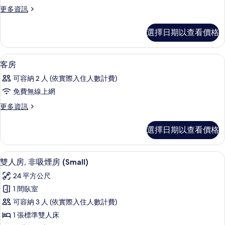
的
更
更多資訊
多
所
Standard
選擇日期以查看價格
有
Triple
Room
相
的
羽絨被、客房內保險箱、書桌、筆電工
顯
片
1
詳
客房
示
情
可容納 2 人 (依實際入住人數計費)
客
免費無線上網
房
更
更多資訊
的
多
所
客
選擇日期以查看價格
房
有
的
相
詳
羽絨被、客房內保險箱、書桌、筆電工
顯
15
情
雙人房, 非吸煙房 (Small)
片
示
24 平方公尺
雙
1 間臥室
人
可容納 3 人 (依實際入住人數計費)
房,
1 張標準雙人床
非