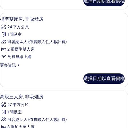
選擇日期以查看價格
人
(Corner)
房,
的
非
羽絨被、客房內保險箱、書桌、筆電工
顯
15
吸
所
標準雙床房, 非吸煙房
示
煙
有
24 平方公尺
房
標
相
(Corner)
1 間臥室
準
的
片
可容納 4 人 (依實際入住人數計費)
詳
雙
情
2 張標準雙人床
床
免費無線上網
房,
更
更多資訊
非
多
吸
標
選擇日期以查看價格
準
煙
雙
房
床
高級三人房, 非吸煙房 | 羽絨被、客
顯
12
房,
高級三人房, 非吸煙房
的
示
非
所
27 平方公尺
吸
高
煙
有
1 間臥室
級
房
相
可容納 5 人 (依實際入住人數計費)
的
三
詳
片
3 張加大單人床