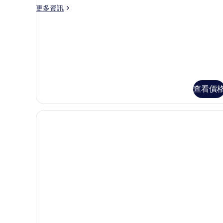
更
更多資訊
張
多
特
尊
榮
大
客
雙
房,
1
人
張
床,
特
河
大
查看價
雙
景
人
的
床,
河
所
景
有
的
詳
相
情
片