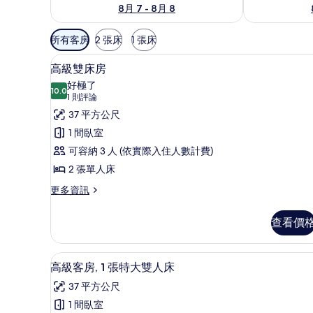
8月 7 - 8月 8
可
所有客房
2 張床
1 張床
用
高級寢具、迷你吧、書桌、筆
顯
的
9
高級雙床房
示
客
好極了
10.0
房
10.0 分，滿分 10 分
高
(1
1 則評論
篩
則
級
37 平方公尺
選
評
雙
1 間臥室
條
論)
床
可容納 3 人 (依實際入住人數計費)
件
房
2 張單人床
的
更
更多資訊
多
所
高
查看價
有
級
雙
相
床
高級寢具、迷你吧、書桌、筆
顯
片
13
房
高級客房, 1 張特大雙人床
示
的
37 平方公尺
詳
高
情
1 間臥室