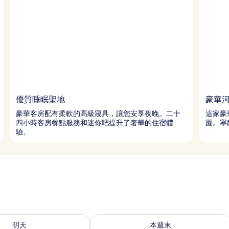
優質睡眠聖地
豪華
豪華客房配有柔軟的高級寢具，讓您安享夜晚。二十
這家豪
四小時客房餐點服務和迷你吧提升了奢華的住宿體
園。寧
驗。
8 - 8月 9) 的供應情況
查看本週末 (8月 7 - 8月 9) 的供應情況
明天
本週末