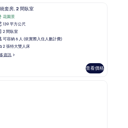
景
間
總統套房, 2 間臥室 | 高級寢具、迷你吧、書
顯
11
統套房, 2 間臥室
觀
示
的
花園景
總
所
139 平方公尺
統
有
2 間臥室
套
相
可容納 6 人 (依實際入住人數計費)
,
片
2 張特大雙人床
多資訊
間
臥
查看價格
室
的
間
所
有
相
片