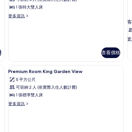
陽
片
情
台,
1 張特大雙人床
花
更
更多資訊
多
客
園
尊
景
榮
客
觀
更
更
房,
多
的
陽
客
格
查看價格
台,
所
房
花
的
有
園
詳
浴室 | 淋浴設備、免費盥洗用品、拖鞋
顯
相
景
1
情
Premium Room King Garden View
觀
示
片
的
5 平方公尺
Premium
詳
可容納 2 人 (依實際入住人數計費)
Room
情
1 張標準雙人床
King
Garden
更
更多資訊
多
View
Premium
的
Room
所
King
Garden