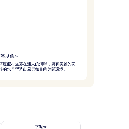
河濱度假村
華度假村坐落在迷人的河畔，擁有美麗的花
靜的水景營造出風景如畫的休閒環境。
查看下週末 (8月 14 - 8月 16) 的供應情況
下週末