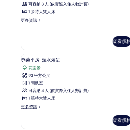
級
可容納 3 人 (依實際入住人數計費)
客
1 張特大雙人床
房,
更
更多資訊
1
多
張
高
級
特
客
查看價
大
房,
1
雙
高級寢具、迷你吧、書桌、筆
顯
張
10
人
尊榮平房, 熱水浴缸
特
示
床
大
花園景
尊
雙
的
93 平方公尺
人
榮
所
床
1 間臥室
平
的
有
可容納 4 人 (依實際入住人數計費)
詳
房,
相
1 張特大雙人床
情
熱
片
更
更多資訊
水
多
浴
尊
查看價
榮
缸
平