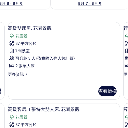
8月 8 - 8月 9
8月 7 - 8月 9
電工作空間
高級寢具、迷你吧、書桌、筆電工作空
顯
10
高級雙床房, 花園景觀
行
示
花園景
高
37 平方公尺
級
1 間臥室
雙
可容納 3 人 (依實際入住人數計費)
床
2 張單人床
房,
更
更
更多資訊
更
花
多
多
園
高
行
級
政
格
查看價格
景
雙
套
觀
床
房
房,
的
電工作空間
高級寢具、迷你吧、書桌、筆電工作空
顯
的
13
高級客房, 1 張特大雙人床, 花園景觀
尊
花
詳
示
所
園
情
花園景
景
高
有
37 平方公尺
觀