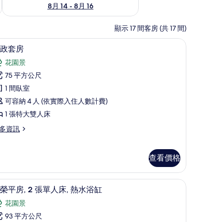
8月 14 - 8月 16
顯示 17 間客房 (共 17 間)
間
行政套房 | 高級寢具、迷你吧、書桌、筆電工
顯
7
政套房
示
花園景
行
75 平方公尺
政
1 間臥室
套
可容納 4 人 (依實際入住人數計費)
房
1 張特大雙人床
的
多資訊
所
有
查看價格
相
片
間
高級寢具、迷你吧、書桌、筆電工作空間
顯
9
榮平房, 2 張單人床, 熱水浴缸
示
花園景
尊
93 平方公尺