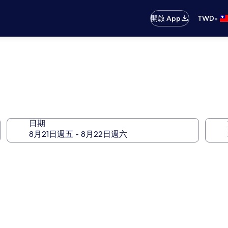
•
開啟 App
TWD
日期