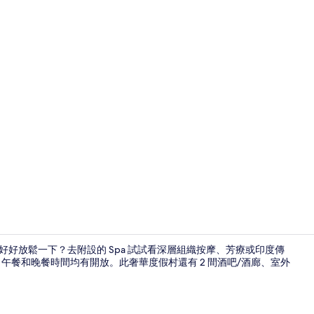
室外游泳池
。想要好好放鬆一下？去附設的 Spa 試試看深層組織按摩、芳療或印度傳
在早餐、午餐和晚餐時間均有開放。此奢華度假村還有 2 間酒吧/酒廊、室外
大廳休息區