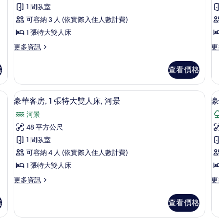
級
相
的
1 間臥室
客
詳
片
可容納 3 人 (依實際入住人數計費)
情
房,
房
1 張特大雙人床
1
2
更
更
更多資訊
更
張
多
多
特
高
尊
格
查看價格
級
榮
大
客
平
雙
床
房,
房,
電工作空間
高級寢具、迷你吧、書桌、筆電工作空
顯
9
1
2
人
豪華客房, 1 張特大雙人床, 河景
豪
示
張
張
床,
河景
特
單
豪
花
大
人
48 平方公尺
華
雙
床,
園
1 間臥室
人
熱
客
景
床,
水
可容納 4 人 (依實際入住人數計費)
房,
房
花
浴
觀
1 張特大雙人床
園
缸
1
的
景
的
更
更
更多資訊
更
張
台
觀
詳
多
多
所
特
的
情
豪
豪
有
格
查看價格
詳
華
華
大
情
相
客
客