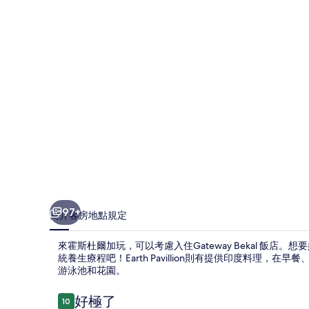
相
片
集
97+
簡介
客房
地點
規定
來霍斯杜爾加玩，可以考慮入住Gateway Bekal 飯店
統養生療程吧！Earth Pavillion則有提供印度料理，
游泳池和花園。
評
好極了
10
10 分，滿分 10 分，