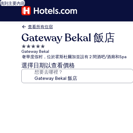
跳到主要內容
查看所有住宿
Gateway Bekal 飯店
5.0
Gateway Bekal
星
奢華度假村，位於霍斯杜爾加並設有 2 間酒吧/酒廊和Spa
級
選擇日期以查看價格
住
想要去哪裡？
宿
Gateway
Bekal
飯
店
的