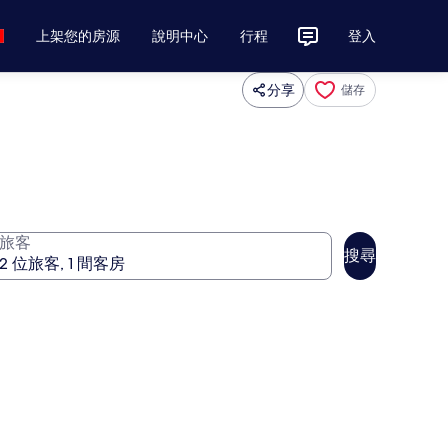
上架您的房源
說明中心
行程
登入
分享
儲存
旅客
搜尋