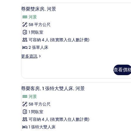
的
房,
高級寢具、迷你吧、書桌、筆
顯
6
熱
尊榮雙床房, 河景
所
示
水
有
河景
浴
尊
缸
相
58 平方公尺
榮
的
片
1 間臥室
詳
雙
情
可容納 4 人 (依實際入住人數計費)
床
2 張單人床
房,
更
更多資訊
河
多
景
尊
查看價
榮
的
雙
所
床
高級寢具、迷你吧、書桌、筆
顯
7
房,
尊榮客房, 1 張特大雙人床, 河景
有
示
河
相
河景
景
尊
的
片
58 平方公尺
榮
詳
1 間臥室
情
客
可容納 4 人 (依實際入住人數計費)
房,
1 張特大雙人床
1