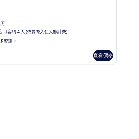
房
可容納 4 人 (依實際入住人數計費)
多資訊
查看價格
、毛巾