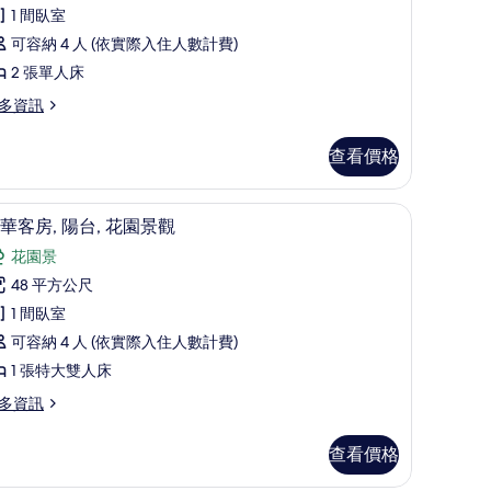
榮
1 間臥室
平
可容納 4 人 (依實際入住人數計費)
,
2 張單人床
多資訊
張
單
查看價格
人
,
間
高級寢具、迷你吧、書桌、筆電工作空間
顯
10
熱
華客房, 陽台, 花園景觀
示
水
花園景
豪
浴
48 平方公尺
華
缸
1 間臥室
客
的
可容納 4 人 (依實際入住人數計費)
,
所
1 張特大雙人床
陽
有
多資訊
,
相
花
片
查看價格
園