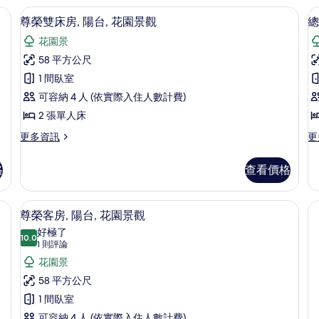
雙
房,
房,
電工作空間
片
高級寢具、迷你吧、書桌、筆電工作空
顯
7
1
陽
人
尊榮雙床房, 陽台, 花園景觀
總
示
張
台,
床,
花園景
特
花
尊
河
大
園
58 平方公尺
榮
雙
景
景
1 間臥室
人
觀
雙
的
床,
的
可容納 4 人 (依實際入住人數計費)
床
房
河
詳
所
2 張單人床
景
情
2
房,
有
的
更
更
更多資訊
更
陽
詳
多
多
相
情
台,
尊
總
片
格
查看價格
榮
統
花
雙
套
園
床
房,
電工作空間
高級寢具、迷你吧、書桌、筆電工作空
顯
8
房,
2
尊榮客房, 陽台, 花園景觀
景
示
陽
間
好極了
觀
台,
10.0
臥
10.0 分，滿分 10 分
尊
(1
1 則評論
花
室
的
則
榮
花園景
園
的
所
評
景
詳
客
58 平方公尺
觀
情
有
論)
房,
1 間臥室
的
相
詳
可容納 4 人 (依實際入住人數計費)