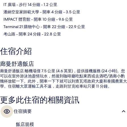
IT 廣場
- 步行 14 分鐘
- 1.2 公里
潘納空皇家師範大學
- 開車 4 分鐘
- 3.5 公里
IMPACT 體育館
- 開車 10 分鐘
- 9.6 公里
Terminal 21 購物中心
- 開車 22 分鐘
- 22.9 公里
考山路
- 開車 24 分鐘
- 22.8 公里
住宿介紹
廊曼舒適飯店
廊曼舒適飯店 離機場僅 7.5 公里 (4.6 英里)，提供接機服務 (24 小時)。您
可以在室外游泳池盡情玩水，然後到咖啡廳吃點東西或去酒吧/酒廊小酌
幾杯放鬆一下。此外，開車一下下就可以到查瓦塔政府大廈和泰國農業大
學。住宿離大眾運輸工具不遠，走路到甘克哈車站只要 11 分鐘。
更多此住宿的相關資訊
住宿摘要
飯店規模