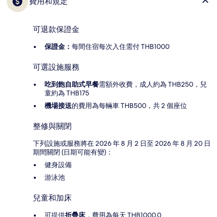
費用和規定
可退款保證金
保證金：
每間住宿每次入住需付 THB1000
可選設施服務
吃到飽自助式早餐
需額外收費，成人約為 THB250，兒
童約為 THB175
機場接送
的費用為每輛車 THB500，共 2 個座位
整修與關閉
下列設施或服務將在 2026 年 8 月 2 日至 2026 年 8 月 20 日
期間關閉 (日期可能有變)：
健身設備
游泳池
兒童和加床
可提供
折疊床
，費用為每天 THB1000.0