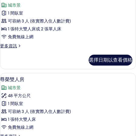
示
詳
城市景
情
豪
1 間臥室
華
可容納 3 人 (依實際入住人數計費)
雙
1 張特大雙人床或 2 張單人床
人
免費無線上網
或
更
更多資訊
雙
多
床
豪
選擇日期以查看價格
華
房
雙
的
人
尊榮雙人房 | 高級寢具、書桌、筆電工
顯
13
或
尊榮雙人房
所
示
雙
有
城市景
床
尊
房
相
48 平方公尺
榮
的
片
1 間臥室
詳
雙
情
可容納 3 人 (依實際入住人數計費)
人
1 張特大雙人床
房
免費無線上網
的
更