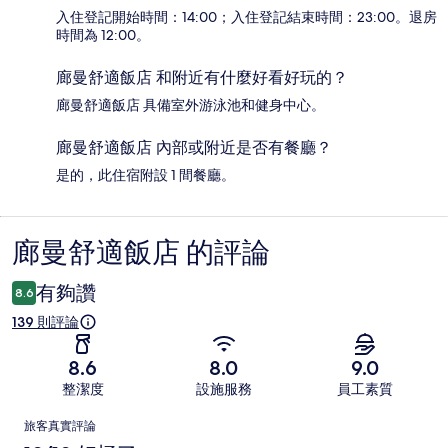
入住登記開始時間：14:00；入住登記結束時間：23:00。退房
時間為 12:00。
廊曼舒適飯店 和附近有什麼好看好玩的？
廊曼舒適飯店 具備室外游泳池和健身中心。
廊曼舒適飯店 內部或附近是否有餐廳？
是的，此住宿附設 1 間餐廳。
廊曼舒適飯店 的評論
評
論
有夠讚
8.6
139 則評論
8.6
8.0
9.0
整潔度
設施服務
員工素質
評
旅客真實評論