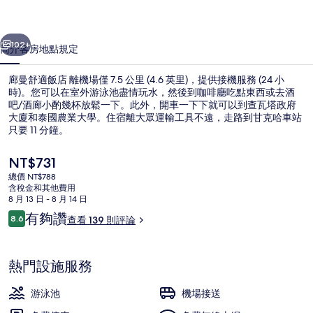
的
一個
下一個
相
102+
簡介
客房
地點
規定
片
廊曼舒適飯店 離機場僅 7.5 公里 (4.6 英里)，提供接機服務 (24 小
集
時)。您可以在室外游泳池盡情玩水，然後到咖啡廳吃點東西或去酒
吧/酒廊小酌幾杯放鬆一下。此外，開車一下下就可以到查瓦塔政府
大廈和泰國農業大學。住宿離大眾運輸工具不遠，走路到甘克哈車站
只要 11 分鐘。
目
NT$731
前
總價 NT$788
的
含稅金和其他費用
室外游泳池
價
8 月 13 日 - 8 月 14 日
格
評
有夠讚
8.6
查看 139 則評論
是
8.6 分，滿分 10 分，
論
NT$731
熱門設施服務
游泳池
機場接送