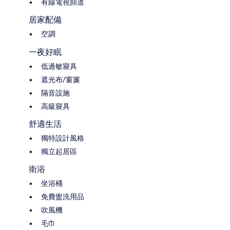
有線電視頻道
居家配備
空調
一夜好眠
低過敏寢具
遮光布/窗簾
隔音設施
高級寢具
舒適生活
獨特設計風格
獨立起居區
衛浴
坐浴桶
免費盥洗用品
吹風機
毛巾