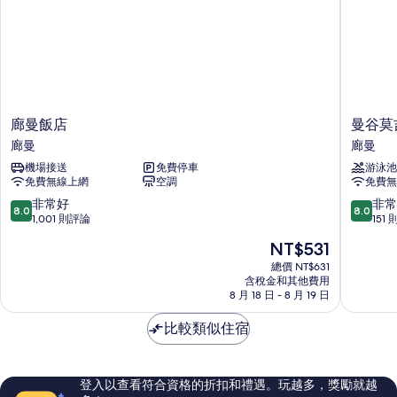
的
片
詳
情
廊
曼
廊曼飯店
曼谷莫
曼
谷
廊曼
廊曼
飯
莫
機場接送
免費停車
游泳池
店
吉
免費無線上網
空調
免費無
廊
廊
曼
曼
8.0
8.0
非常好
非常
8.0
8.0
機
分，
分，
1,001 則評論
151
場
滿
滿
現
NT$531
飯
分
分
在
店
10
10
總價 NT$631
價
含稅金和其他費用
廊
分，
分，
格
8 月 18 日 - 8 月 19 日
曼
非
非
為
常
常
NT$531
比較類似住宿
好，
好，
1,001
151
則
則
評
評
登入以查看符合資格的折扣和禮遇。玩越多，獎勵就越
論
論