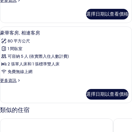
更多資訊
所
多
有
尊
選擇日期以查看價格
榮
相
雙
片
人
豪華客房, 相連客房 | 高級寢具、書
顯
7
房
豪華客房, 相連客房
示
的
80 平方公尺
詳
豪
情
1 間臥室
華
可容納 5 人 (依實際入住人數計費)
客
2 張單人床和 1 張標準雙人床
房,
免費無線上網
相
更
更多資訊
連
多
客
豪
選擇日期以查看價格
華
房
客
的
房,
類似的住宿
相
所
連
廊曼飯店
曼谷莫吉
有
客
房
相