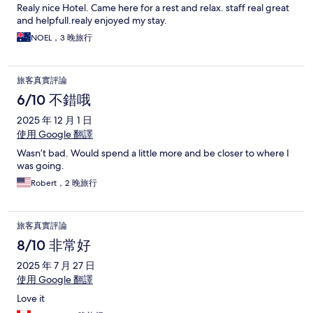
Realy nice Hotel. Came here for a rest and relax. staff real great
and helpfull.realy enjoyed my stay.
NOEL，3 晚旅行
旅客真實評論
6/10 不錯哦
2025 年 12 月 1 日
使用 Google 翻譯
Wasn’t bad. Would spend a little more and be closer to where I
was going.
Robert，2 晚旅行
旅客真實評論
8/10 非常好
2025 年 7 月 27 日
使用 Google 翻譯
Love it