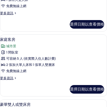
人
免費無線上網
房,
更
更多資訊
邊
多
間
豪
選擇日期以查看價格
華
的
雙
所
人
家庭客房 | 高級寢具、書桌、筆電工作
顯
18
房,
家庭客房
有
示
邊
相
城市景
間
家
的
片
1 間臥室
庭
詳
可容納 5 人 (依實際入住人數計費)
情
客
2 張加大單人床和 1 張單人雙層床
房
免費無線上網
的
更
更多資訊
所
多
有
家
選擇日期以查看價格
庭
相
客
片
房
豪華雙人或雙床房 | 高級寢具、書桌
顯
12
的
豪華雙人或雙床房