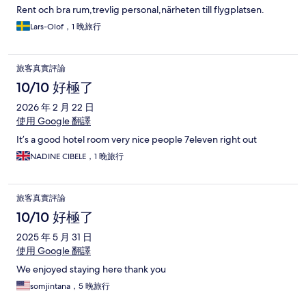
Rent och bra rum,trevlig personal,närheten till flygplatsen.
Lars-Olof，1 晚旅行
旅客真實評論
10/10 好極了
2026 年 2 月 22 日
使用 Google 翻譯
It’s a good hotel room very nice people 7eleven right out
NADINE CIBELE，1 晚旅行
旅客真實評論
10/10 好極了
2025 年 5 月 31 日
使用 Google 翻譯
We enjoyed staying here thank you
somjintana，5 晚旅行