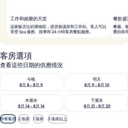
工作和娛樂的天堂
餐飲盛
這家飯店位於購物區，提供會議室和工作站。客人可以
餐廳、
享受 Spa 服務、按摩和 24 小時客房餐點服務。
費自助
客房選項
查看這些日期的供應情況
查看今晚 (8月 8 - 8月 9) 的供應情況
查看明天 (8月 9 - 8月 10) 的
今晚
明天
8月 8 - 8月 9
8月 9 - 8月 10
查看本週末 (8月 14 - 8月 16) 的供應情況
查看下週末 (8月 21 - 8月 23
本週末
下週末
8月 14 - 8月 16
8月 21 - 8月 23
可
所有客房
2 張床
1 張床
3 張床以上
用