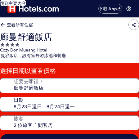
跳到主要內容
下載 App
查看所有住宿
廊曼舒適飯店
4.0
Cozy Don Mueang Hotel
星
曼谷飯店，設有室外游泳池和餐廳
級
住
選擇日期以查看價格
宿
想要去哪裡？
日期
旅客