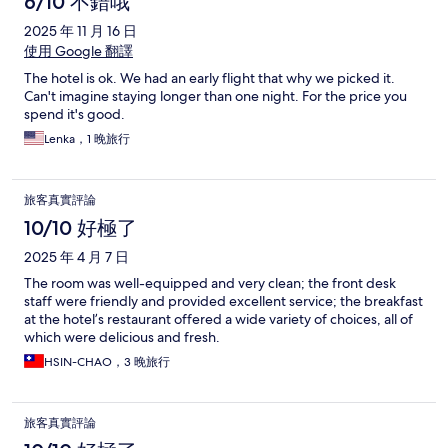
6/10 不錯哦
2025 年 11 月 16 日
使用 Google 翻譯
The hotel is ok. We had an early flight that why we picked it.
Can't imagine staying longer than one night. For the price you
spend it's good.
Lenka，1 晚旅行
旅客真實評論
10/10 好極了
2025 年 4 月 7 日
The room was well-equipped and very clean; the front desk
staff were friendly and provided excellent service; the breakfast
at the hotel’s restaurant offered a wide variety of choices, all of
which were delicious and fresh.
HSIN-CHAO，3 晚旅行
旅客真實評論