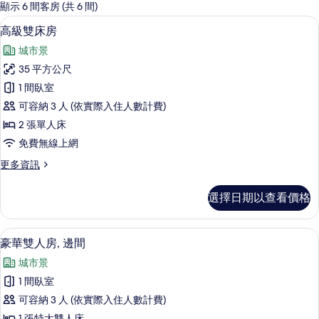
的
顯示 6 間客房 (共 6 間)
客
高級雙床房 | 高級寢具、書桌、筆電工
顯
15
高級雙床房
房
示
篩
城市景
高
選
35 平方公尺
級
條
1 間臥室
雙
件
可容納 3 人 (依實際入住人數計費)
床
2 張單人床
房
免費無線上網
的
更
更多資訊
所
多
有
高
選擇日期以查看價格
級
相
雙
片
床
豪華雙人房, 邊間 | 高級寢具、書桌
顯
14
房
豪華雙人房, 邊間
示
的
城市景
詳
豪
情
1 間臥室
華
可容納 3 人 (依實際入住人數計費)
雙
1 張特大雙人床