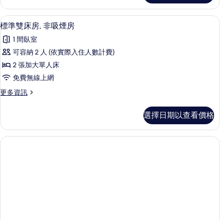
吸
雙
煙
人
標準雙床房, 非吸煙房 | 客房內保險
顯
1
房,
標準雙床房, 非吸煙房
房
示
非
的
1 間臥室
吸
標
煙
所
可容納 2 人 (依實際入住人數計費)
準
房
有
2 張加大單人床
的
雙
詳
相
免費無線上網
床
情
片
更
更多資訊
房,
多
非
標
選擇日期以查看價格
準
吸
雙
煙
床
房,
房
非
的
吸
煙
所
房
有
的
詳
相
情
片