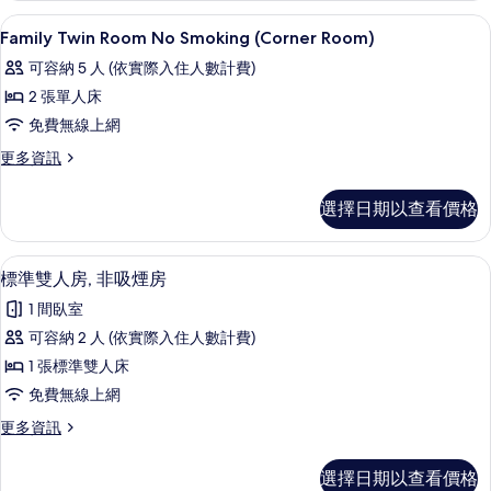
有
Smoking
客房內保險箱、熨斗/熨衣板、免費無
顯
相
1
的
Family Twin Room No Smoking (Corner Room)
示
詳
片
可容納 5 人 (依實際入住人數計費)
情
Family
2 張單人床
Twin
免費無線上網
Room
No
更
更多資訊
多
Smoking
Family
(Corner
選擇日期以查看價格
Twin
Room)
Room
No
的
標準雙人房, 非吸煙房 | 客房內保險
顯
2
Smoking
標準雙人房, 非吸煙房
所
示
(Corner
1 間臥室
有
Room)
標
的
可容納 2 人 (依實際入住人數計費)
相
準
詳
1 張標準雙人床
片
情
雙
免費無線上網
人
更
更多資訊
房,
多
非
標
選擇日期以查看價格
準