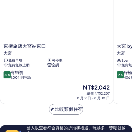
東
大
東橫旅店大宮站東口
大宮 b
橫
宮
大宮
大宮
旅
by
免費早餐
可停車
Spa
店
貝
免費無線上網
空調
免費無
大
索
宮
飯
8.6
9.4
有夠讚
好極
8.6
9.4
站
店
分，
分，
1,004 則評論
406
東
大
滿
滿
現
NT$2,042
口
宮
分
分
在
大
10
10
總價 NT$2,257
價
宮
8 月 9 日 - 8 月 10 日
分，
分，
格
有
好
為
比較類似住宿
夠
極
NT$2,042
讚，
了，
1,004
406
則
則
登入以查看符合資格的折扣和禮遇。玩越多，獎勵就越
評
評