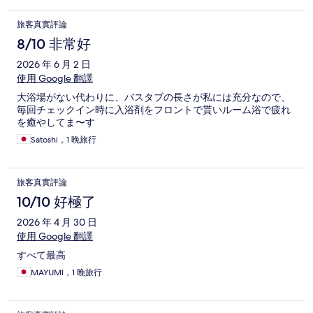
旅客真實評論
8/10 非常好
2026 年 6 月 2 日
使用 Google 翻譯
大浴場がない代わりに、バスタブの長さが私には充分なので、
毎回チェックイン時に入浴剤をフロントで貰いルーム浴で疲れ
を癒やしてま〜す
Satoshi，1 晚旅行
旅客真實評論
10/10 好極了
2026 年 4 月 30 日
使用 Google 翻譯
すべて最高
MAYUMI，1 晚旅行