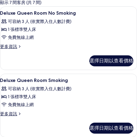
的
顯示 7 間客房 (共 7 間)
客
客房內保險箱、熨斗/熨衣板、免費無
顯
1
Deluxe Queen Room No Smoking
房
示
篩
可容納 3 人 (依實際入住人數計費)
Deluxe
選
1 張標準雙人床
Queen
條
免費無線上網
Room
件
No
更
更多資訊
多
Smoking
Deluxe
的
選擇日期以查看價格
Queen
所
Room
No
有
客房內保險箱、熨斗/熨衣板、免費無
顯
1
Smoking
Deluxe Queen Room Smoking
相
示
的
可容納 3 人 (依實際入住人數計費)
詳
片
Deluxe
情
1 張標準雙人床
Queen
免費無線上網
Room
Smoking
更
更多資訊
多
的
Deluxe
選擇日期以查看價格
所
Queen
Room