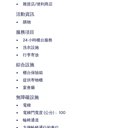
雜貨店/便利商店
活動資訊
購物
服務項目
24 小時櫃台服務
洗衣設施
行李寄放
綜合設施
櫃台保險箱
提供寄物櫃
宴會廳
無障礙設施
電梯
電梯門寬度 (公分)： 100
輪椅通道
方便輪椅通行的車位