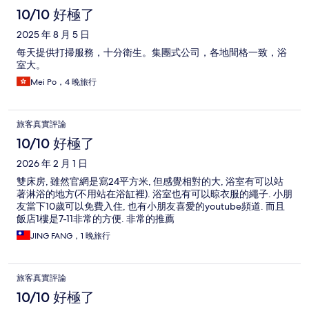
10/10 好極了
2025 年 8 月 5 日
每天提供打掃服務，十分衛生。集團式公司，各地間格一致，浴
室大。
Mei Po，4 晚旅行
旅客真實評論
10/10 好極了
2026 年 2 月 1 日
雙床房, 雖然官網是寫24平方米, 但感覺相對的大, 浴室有可以站
著淋浴的地方(不用站在浴缸裡). 浴室也有可以晾衣服的繩子. 小朋
友當下10歲可以免費入住, 也有小朋友喜愛的youtube頻道. 而且
飯店1樓是7-11非常的方便. 非常的推薦
JING FANG，1 晚旅行
旅客真實評論
10/10 好極了