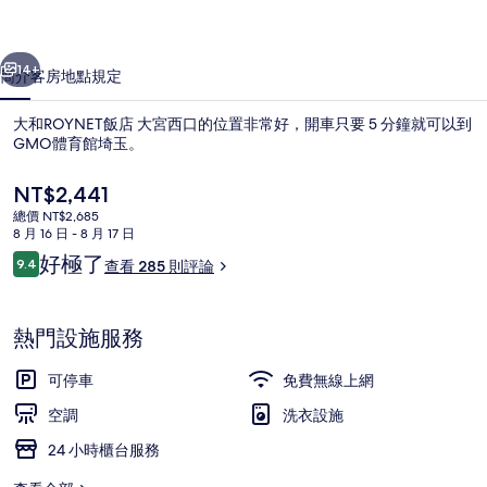
宮
一個
下一個
西
14+
簡介
客房
地點
規定
口
大和ROYNET飯店 大宮西口的位置非常好，開車只要 5 分鐘就可以到
的
GMO體育館埼玉。
相
目
NT$2,441
片
前
總價 NT$2,685
的
集
8 月 16 日 - 8 月 17 日
價
評
好極了
9.4
查看 285 則評論
格
9.4 分，滿分 10 分，
論
是
住宿正面
NT$2,441
熱門設施服務
可停車
免費無線上網
空調
洗衣設施
24 小時櫃台服務