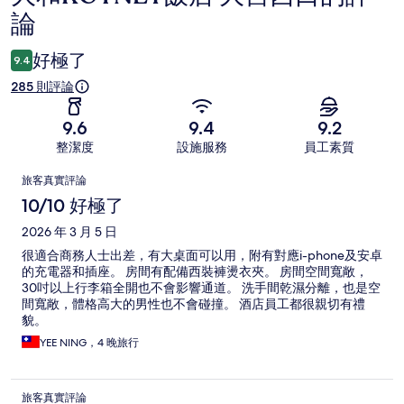
論
論
好極了
9.4
285 則評論
9.6
9.4
9.2
整潔度
設施服務
員工素質
評
旅客真實評論
論
10/10 好極了
2026 年 3 月 5 日
很適合商務人士出差，有大桌面可以用，附有對應i-phone及安卓
的充電器和插座。 房間有配備西裝褲燙衣夾。 房間空間寬敞，
30吋以上行李箱全開也不會影響通道。 洗手間乾濕分離，也是空
間寬敞，體格高大的男性也不會碰撞。 酒店員工都很親切有禮
貌。
YEE NING，4 晚旅行
旅客真實評論