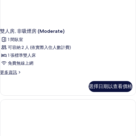
雙人房, 非吸煙房 (Moderate)
1 間臥室
可容納 2 人 (依實際入住人數計費)
1 張標準雙人床
免費無線上網
更
更多資訊
多
雙
選擇日期以查看價格
人
房,
非
吸
煙
房
(Moderate)
的
詳