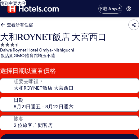
跳到主要內容
下載 App
查看所有住宿
大和ROYNET飯店 大宮西口
3.5
Daiwa Roynet Hotel Omiya-Nishiguchi
星
飯店距GMO體育館埼玉不遠
級
住
選擇日期以查看價格
宿
想要去哪裡？
日期
旅客