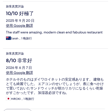
旅客真實評論
10/10 好極了
2025 年 9 月 20 日
使用 Google 翻譯
The staff were amazing, modern clean end fabulous restaurant
Sarah，1 晚旅行
旅客真實評論
8/10 非常好
2026 年 6 月 7 日
使用 Google 翻譯
ホテルそのものはダイワロイネットの安定感あります。 建物も
とても綺麗でした。 エアコンのせいでしょうが、夜に食べかけ
で置いておいたサンドウィッチが朝カリカリになるくらい乾燥
がすごかったです。 加湿器必須ですね。
HIROKI，1 晚旅行