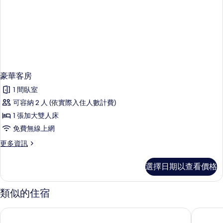
情
豪華客房
1 間臥室
可容納 2 人 (依實際入住人數計費)
1 張加大雙人床
免費無線上網
更
更多資訊
多
豪
選擇日期以查看價格
華
客
房
類似的住宿
的
詳
東橫旅店大宮站東口
大宮 by
情