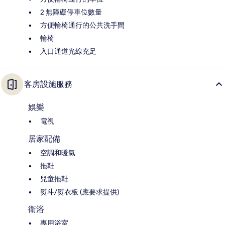
2 無障礙停車位數量
方便輪椅通行的公共洗手間
輪椅
入口通道光線充足
客房設施服務
娛樂
電視
居家配備
空調和暖氣
拖鞋
兒童拖鞋
熨斗/熨衣板 (應要求提供)
衛浴
專用浴室