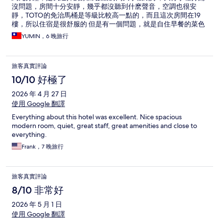
沒問題，房間十分安靜，幾乎都沒聽到什麽聲音，空調也很安
靜，TOTO的免治馬桶是等級比較高一點的，而且這次房間在19
樓，所以住宿是很舒服的 但是有一個問題，就是自住早餐的菜色
雖然算是還不錯，但種類偏少，最大的問題是食物幾乎每天都一
YUMIN，6 晚旅行
樣，如果要連住好幾天，可能到第三天就膩了，尤其是有帶小孩
的家庭，西式餐點的種類偏少，也比較不好吃 每天更改菜色應該
是飯店要改進的方向，不然要連住多天的客人應該會受不了
旅客真實評論
10/10 好極了
2026 年 4 月 27 日
使用 Google 翻譯
Everything about this hotel was excellent. Nice spacious
modern room, quiet, great staff, great amenities and close to
everything.
Frank，7 晚旅行
旅客真實評論
8/10 非常好
2026 年 5 月 1 日
使用 Google 翻譯