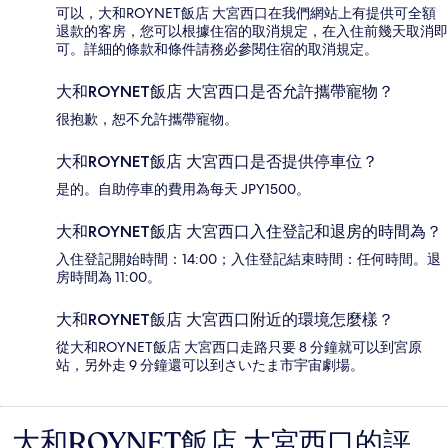
可以，大和ROYNET飯店 大宮西口在我們網站上有提供可全額
退款的客房，您可以根據住宿的取消規定，在入住前幾天取消即
可。詳細的條款和條件請務必參閱住宿的取消規定。
大和ROYNET飯店 大宮西口是否允許攜帶寵物？
很抱歉，恕不允許攜帶寵物。
大和ROYNET飯店 大宮西口是否提供停車位？
是的。自助停車的費用為每天 JPY1500。
大和ROYNET飯店 大宮西口入住登記和退房的時間為？
入住登記開始時間：14:00；入住登記結束時間：任何時間。退
房時間為 11:00。
大和ROYNET飯店 大宮西口附近的環境怎麼樣？
從大和ROYNET飯店 大宮西口走路只要 8 分鐘就可以到宮原
站，另外走 9 分鐘還可以到さいたま市宇宙劇場。
大和ROYNET飯店 大宮西口的評
評