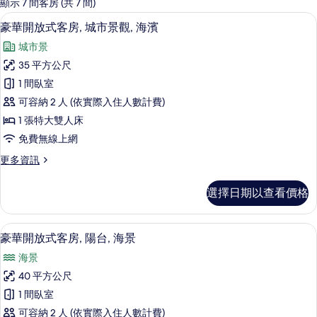
的
顯示 7 間客房 (共 7 間)
客
豪華開放式客房, 城市景觀, 海濱 | 
顯
14
豪華開放式客房, 城市景觀, 海濱
房
示
篩
城市景
豪
選
35 平方公尺
華
條
1 間臥室
開
件
可容納 2 人 (依實際入住人數計費)
放
1 張特大雙人床
式
免費無線上網
客
更
更多資訊
房,
多
城
豪
選擇日期以查看價格
華
市
開
景
放
低過敏寢具、書桌、筆電工作空間、隔
顯
11
式
豪華開放式客房, 陽台, 海景
觀,
示
客
海
海景
房,
豪
城
濱
40 平方公尺
華
市
的
1 間臥室
景
開
觀,
所
可容納 2 人 (依實際入住人數計費)