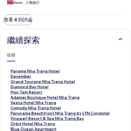
Brede，3 晚旅行
查看 8 則評論
繼續探索
住宿
P
Panama Nha Trang Hotel
a
D
December
n
e
G
Grand Tourane Nha Trang Hotel
a
c
r
D
Diamond Bay Hotel
m
e
a
i
H
Hon Tam Resort
a
m
n
a
o
A
Adamas Boutique Hotel Nha Trang
N
b
d
m
n
d
V
Vesna Hotel Nha Trang
h
e
T
o
T
a
e
C
Comodo Nha Trang Hotel
a
r
o
n
a
m
s
o
P
Panorama Beachfront Nha Trang by LYN Condotel
T
的
u
d
m
a
n
m
a
V
Vinpearl Resort & Spa Nha Trang Bay
r
連
r
B
R
s
a
o
n
i
O
Orbit Hotel Nha Trang
a
結
a
a
e
B
H
d
o
n
r
B
Blue Ocean Apartment