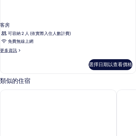
客房
可容納 2 人 (依實際入住人數計費)
免費無線上網
更
更多資訊
多
客
選擇日期以查看價格
房
的
詳
類似的住宿
情
LYN 全景 S79 公寓
溫塔納芽