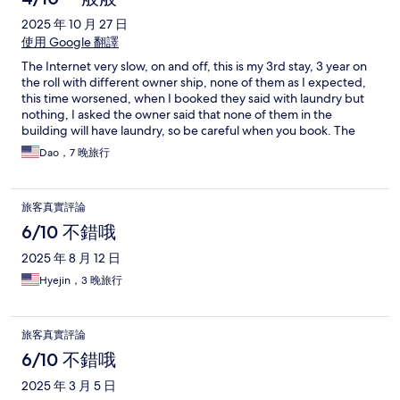
2025 年 10 月 27 日
使用 Google 翻譯
The Internet very slow, on and off, this is my 3rd stay, 3 year on
the roll with different owner ship, none of them as I expected,
this time worsened, when I booked they said with laundry but
nothing, I asked the owner said that none of them in the
building will have laundry, so be careful when you book. The
bathroom water so weak for the shower, and I hope they can
Dao，7 晚旅行
keep it clean better.
旅客真實評論
6/10 不錯哦
2025 年 8 月 12 日
Hyejin，3 晚旅行
旅客真實評論
6/10 不錯哦
2025 年 3 月 5 日