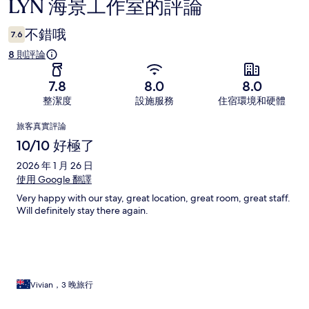
LYN 海景工作室的評論
評
論
不錯哦
7.6
8 則評論
7.8
8.0
8.0
整潔度
設施服務
住宿環境和硬體
評
旅客真實評論
論
10/10 好極了
2026 年 1 月 26 日
使用 Google 翻譯
Very happy with our stay, great location, great room, great staff.
Will definitely stay there again.
Vivian，3 晚旅行