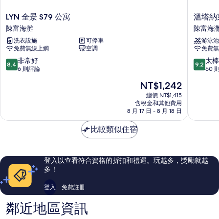
LYN
溫
LYN 全景 S79 公寓
溫塔納
全
塔
陳富海灘
陳富海
景
納
洗衣設施
可停車
游泳池
S79
芽
免費無線上網
空調
免費無
公
莊
寓
飯
8.4
9.2
非常好
太棒
8.4
9.2
陳
店
分，
分，
6 則評論
60 
富
陳
滿
滿
現
NT$1,242
海
富
分
分
在
灘
海
10
10
總價 NT$1,415
價
含稅金和其他費用
灘
分，
分，
格
8 月 17 日 - 8 月 18 日
非
太
為
常
棒
NT$1,242
比較類似住宿
好，
了，
6
60
則
則
評
評
登入以查看符合資格的折扣和禮遇。玩越多，獎勵就越
論
論
多！
登入
免費註冊
鄰近地區資訊