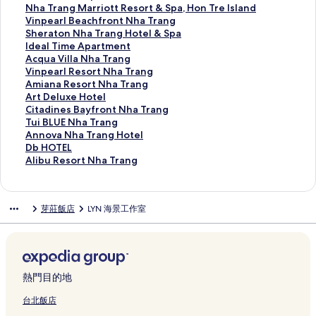
n
n
y
s
o
o
o
r
p
b
l
N
Nha Trang Marriott Resort & Spa, Hon Tre Island
g
e
H
o
u
t
N
a
e
i
u
h
V
Vinpearl Beachfront Nha Trang
H
N
o
r
t
e
h
m
a
t
e
a
i
S
Sheraton Nha Trang Hotel & Spa
o
h
t
t
i
l
a
a
r
H
O
T
n
h
I
Ideal Time Apartment
t
a
e
的
q
N
T
B
l
o
c
r
p
e
d
A
Acqua Villa Nha Trang
e
T
l
連
u
h
r
e
R
t
e
a
e
r
e
c
V
Vinpearl Resort Nha Trang
l
r
的
結
e
a
a
a
e
e
a
n
a
a
a
q
i
A
Amiana Resort Nha Trang
的
a
連
H
T
n
c
s
l
n
g
r
t
l
u
n
m
A
Art Deluxe Hotel
連
n
結
o
r
g
h
o
N
A
M
l
o
T
a
p
i
r
C
Citadines Bayfront Nha Trang
結
g
t
a
H
f
r
h
p
a
B
n
i
V
e
a
t
i
T
Tui BLUE Nha Trang
H
e
n
o
r
t
a
a
r
e
N
m
i
a
n
D
t
u
A
Annova Nha Trang Hotel
o
l
g
t
o
&
T
r
r
a
h
e
l
r
a
e
a
i
n
D
Db HOTEL
t
N
的
e
n
S
r
t
i
c
a
A
l
l
R
l
d
B
n
b
A
Alibu Resort Nha Trang
e
h
連
l
t
p
a
m
o
h
T
p
a
R
e
u
i
L
o
H
l
l
a
結
的
N
a
n
e
t
f
r
a
N
e
s
x
n
U
v
O
i
的
T
連
h
N
g
n
t
r
a
r
h
s
o
e
e
E
a
T
b
芽莊飯店
LYN 海景工作室
連
r
結
a
h
的
t
R
o
n
t
a
o
r
H
s
N
N
E
u
結
a
T
a
連
的
e
n
g
m
T
r
t
o
B
h
h
L
R
n
r
T
結
連
s
t
H
e
r
t
N
t
a
a
a
的
e
g
a
r
結
o
N
o
n
a
N
h
e
y
T
T
連
s
的
n
a
r
h
t
t
n
h
a
l
f
r
r
結
o
連
g
n
t
a
e
的
g
a
T
的
r
a
a
r
熱門目的地
結
b
g
&
T
l
連
的
T
r
連
o
n
n
t
y
B
S
r
&
結
連
r
a
結
n
g
g
N
台北飯店
L
a
p
a
S
結
a
n
t
的
H
h