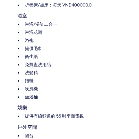
折疊床/加床：每天 VND400000.0
浴室
淋浴/浴缸二合一
淋浴花灑
浴袍
提供毛巾
衛生紙
免費盥洗用品
洗髮精
拖鞋
吹風機
坐浴桶
娛樂
提供有線頻道的 55 吋平面電視
戶外空間
陽台