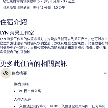
勒坦東維肯廣場購物中心
- 步行 8 分鐘
- 0.7 公里
路易斯安那啤酒廠
- 步行 12 分鐘
- 1.0 公里
住宿介紹
LYN 海景工作室
LYN 海景工作室的位置非常好，走幾步路就可以到芽莊夜市。您可以在 2
座室外游泳池盡情體驗玩水的樂趣，然後到餐廳吃點東西。此住宿還有附
設健身中心和露台，出租公寓更配備簡易廚房和洗衣機/烘衣機，提供旅
客最便利的住宿體驗。
更多此住宿的相關資訊
住宿摘要
住宿規模
50 間出租公寓
入住/退房
入住登記開始時間：14:00；入住登記結束時間：任何時間