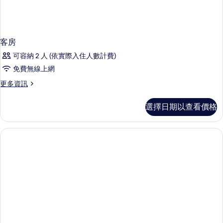
客房
可容納 2 人 (依實際入住人數計費)
免費無線上網
更
更多資訊
多
客
選擇日期以查看價格
房
的
詳
情