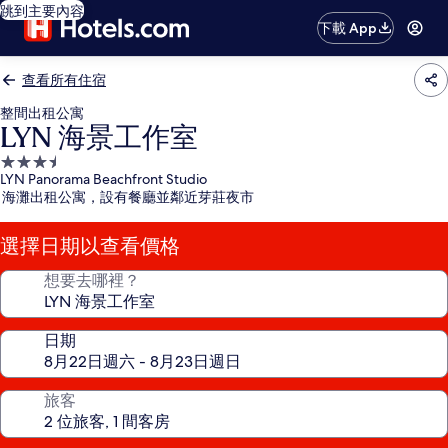
跳到主要內容
下載 App
查看所有住宿
整間出租公寓
LYN 海景工作室
3.5
LYN Panorama Beachfront Studio
星
海灘出租公寓，設有餐廳並鄰近芽莊夜市
級
住
選擇日期以查看價格
宿
想要去哪裡？
日期
旅客