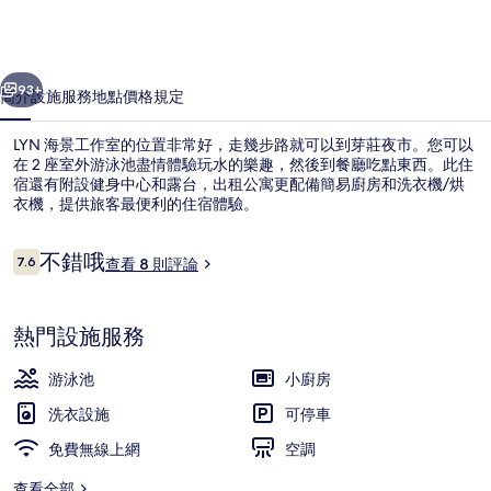
室
的
一個
下一個
相
93+
簡介
設施服務
地點
價格
規定
片
LYN 海景工作室的位置非常好，走幾步路就可以到芽莊夜市。您可以
集
在 2 座室外游泳池盡情體驗玩水的樂趣，然後到餐廳吃點東西。此住
宿還有附設健身中心和露台，出租公寓更配備簡易廚房和洗衣機/烘
衣機，提供旅客最便利的住宿體驗。
評
不錯哦
7.6
查看 8 則評論
7.6 分，滿分 10 分，
論
頂樓露台
熱門設施服務
游泳池
小廚房
洗衣設施
可停車
免費無線上網
空調
查看全部