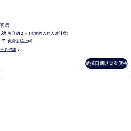
客房
可容納 2 人 (依實際入住人數計費)
免費無線上網
更
更多資訊
多
客
選擇日期以查看價格
房
的
詳
情