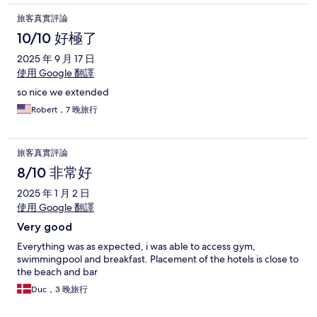
旅客真實評論
10/10 好極了
2025 年 9 月 17 日
使用 Google 翻譯
so nice we extended
Robert，7 晚旅行
旅客真實評論
8/10 非常好
2025 年 1 月 2 日
使用 Google 翻譯
Very good
Everything was as expected, i was able to access gym,
swimmingpool and breakfast. Placement of the hotels is close to
the beach and bar
Duc，3 晚旅行