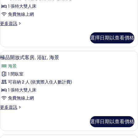
放
海
有
1 張特大雙人床
濱
式
相
免費無線上網
的
客
詳
片
更
更多資訊
情
房,
多
陽
豪
選擇日期以查看價格
華
台,
開
海
放
極品開放式客房, 浴缸, 海景 | 低過
顯
15
式
極品開放式客房, 浴缸, 海景
景
示
客
的
海景
房,
極
陽
所
1 間臥室
品
台,
有
可容納 2 人 (依實際入住人數計費)
海
開
景
相
1 張特大雙人床
放
的
片
免費無線上網
詳
式
情
更
更多資訊
客
多
房,
極
選擇日期以查看價格
品
浴
開
缸,
放
家庭客房, 陽台, 海景 | 低過敏寢具