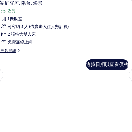
顯
15
式
家庭客房, 陽台, 海景
海
示
客
景
海景
房,
家
浴
的
1 間臥室
庭
缸,
所
可容納 4 人 (依實際入住人數計費)
海
客
景
有
2 張特大雙人床
房,
的
相
免費無線上網
詳
陽
片
情
更
更多資訊
台,
多
海
家
選擇日期以查看價格
庭
景
客
的
房,
陽
所
台,
有
海
景
相
的
片
詳
情