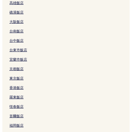
高雄飯店
Y
y
a
n
p
n
g
N
連
o
a
N
的
,
g
a
g
的
h
結
t
T
礁溪飯店
C
連
H
的
的
的
連
a
e
r
o
結
o
連
連
連
結
T
l
a
大阪飯店
n
n
結
結
結
r
的
n
d
T
a
連
g
台南飯店
o
r
n
結
的
t
e
g
連
台中飯店
e
I
的
結
台東市飯店
l
s
連
的
l
結
宜蘭市飯店
連
a
結
n
京都飯店
d
的
東京飯店
連
香港飯店
結
羅東飯店
恆春飯店
首爾飯店
福岡飯店