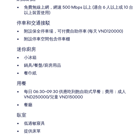
免費無線上網，網速 500 Mbps 以上 (適合 6 人以上或 10 台
以上裝置使用)
停車和交通接駁
附設保全停車場，可付費自助停車 (每天 VND120000)
附設停車空間包含停車棚
迷你廚房
小冰箱
鍋具/餐盤/廚房用品
餐巾紙
用餐
每日 06:30–09:30 供應吃到飽自助式早餐；費用：成人
VND250000/兒童 VND150000
餐廳
臥室
低過敏寢具
提供床單