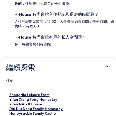
是的，住宿提供免費自助停車服務。
H-House 時尚會館入住登記和退房的時間為？
入住登記開始時間：12:00；入住登記結束時間：任何時間。退
房時間為 12:00。
H-House 時尚會館有戶外私人空間嗎？
是，每間客房都有庭院。
繼續探索
住宿
S
Shangrila Leisure Farm
h
Y
Yilan Xiang Feng Homestay
a
i
Y
Yilan NAI-JI House
n
l
i
D
Diu Diu Dang Family Homestay
g
a
l
i
H
Honeysuckle Family Castle