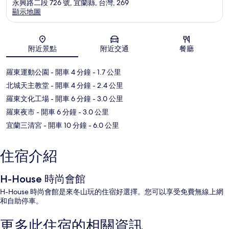
永興路二段 726 號, 宜蘭縣, 台灣, 269
顯示地圖
地圖
附近景點
附近交通
餐廳
羅東運動公園
- 開車 4 分鐘
- 1.7 公里
北城天主教堂
- 開車 4 分鐘
- 2.4 公里
羅東文化工場
- 開車 6 分鐘
- 3.0 公里
羅東夜市
- 開車 6 分鐘
- 3.0 公里
宜蘭三清宮
- 開車 10 分鐘
- 6.0 公里
住宿介紹
H-House 時尚會館
H-House 時尚會館是來冬山玩的住宿好選擇。您可以享受免費無線上網
和自助停車。
更多此住宿的相關資訊