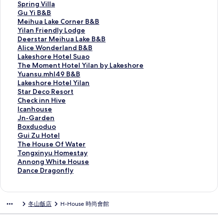
r
n
a
u
o
S
Spring Villa
i
X
n
D
n
p
G
Gu Yi B&B
l
i
N
i
e
r
u
M
Meihua Lake Corner B&B
a
a
A
u
y
i
Y
e
Y
Yilan Friendly Lodge
L
n
I
D
s
n
i
i
i
D
Deerstar Meihua Lake B&B
e
g
-
a
u
g
B
h
l
e
A
Alice Wonderland B&B
i
F
J
n
c
V
&
u
a
e
l
L
Lakeshore Hotel Suao
s
e
I
g
k
i
B
a
n
r
i
a
T
The Moment Hotel Yilan by Lakeshore
u
n
H
F
l
l
的
L
F
s
c
k
h
Y
Yuansu.mhl49 B&B
r
g
o
a
e
l
連
a
r
t
e
e
e
u
L
Lakeshore Hotel Yilan
e
H
u
m
F
a
結
k
i
a
W
s
M
a
a
S
Star Deco Resort
F
o
s
i
a
的
e
e
r
o
h
o
n
k
t
C
Check inn Hive
a
m
e
l
m
連
C
n
M
n
o
m
s
e
a
h
I
Icanhouse
r
e
的
y
i
結
o
d
e
d
r
e
u
s
r
e
c
J
Jn-Garden
m
s
連
H
l
r
l
i
e
e
n
.
h
D
c
a
n
B
Boxduoduo
的
t
結
o
y
n
y
h
r
H
t
m
o
e
k
n
-
o
G
Gui Zu Hotel
連
a
m
C
e
L
u
l
o
H
h
r
c
i
h
G
x
u
T
The House Of Water
結
y
e
a
r
o
a
a
t
o
l
e
o
n
o
a
d
i
h
T
Tongxinyu Homestay
的
s
s
B
d
L
n
e
t
4
H
R
n
u
r
u
Z
e
o
A
Annong White House
連
t
t
&
g
a
d
l
e
9
o
e
H
s
d
o
u
H
n
n
D
Dance Dragonfly
結
a
l
B
e
k
B
S
l
B
t
s
i
e
e
d
H
o
g
n
a
y
e
的
的
e
&
u
Y
&
e
o
v
的
n
u
o
u
x
o
n
的
的
連
連
B
B
a
i
B
l
r
e
連
的
o
t
s
i
n
c
冬山飯店
H-House 時尚會館
連
連
結
結
&
的
o
l
的
Y
t
的
結
連
的
e
e
n
g
e
結
結
B
連
的
a
連
i
的
連
結
連
l
O
y
W
D