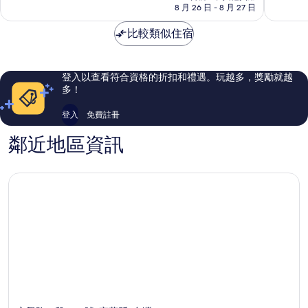
格
8 月 26 日 - 8 月 27 日
鄉
太
太
為
棒
棒
NT$2,347
比較類似住宿
了，
了，
1,002
303
則
則
評
評
登入以查看符合資格的折扣和禮遇。玩越多，獎勵就越
論
論
多！
登入
免費註冊
鄰近地區資訊