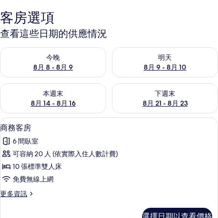
客房選項
查看這些日期的供應情況
查看今晚 (8月 8 - 8月 9) 的供應情況
查看明天 (8月 9 - 8月 10) 的
今晚
明天
8月 8 - 8月 9
8月 9 - 8月 10
查看本週末 (8月 14 - 8月 16) 的供應情況
查看下週末 (8月 21 - 8月 23
本週末
下週末
8月 14 - 8月 16
8月 21 - 8月 23
商務客房 | 6 間臥室、免費無線上網
顯
2
商務客房
示
6 間臥室
商
可容納 20 人 (依實際入住人數計費)
務
10 張標準雙人床
客
免費無線上網
房
更
更多資訊
的
多
所
商
選擇日期以查看價格