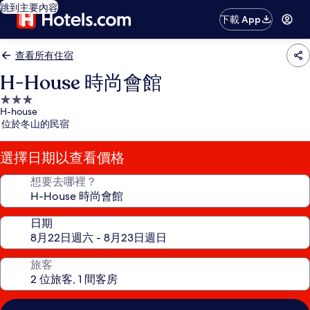
跳到主要內容
下載 App
查看所有住宿
H-House 時尚會館
3.0
H-house
星
位於冬山的民宿
級
住
選擇日期以查看價格
宿
想要去哪裡？
日期
旅客