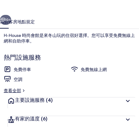
的
一個
下一個
相
10+
簡介
客房
地點
規定
片
H-House 時尚會館是來冬山玩的住宿好選擇。您可以享受免費無線上
集
網和自助停車。
熱門設施服務
免費停車
免費無線上網
空調
6 間臥室、免費無線上網
查看全部
主要設施服務
(4)
有家的溫度
(6)