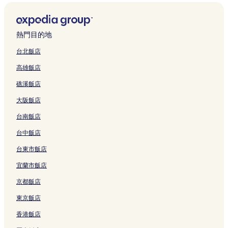
的
結
連
n
結
l
連
結
結
的
f
u
h
r
連
結
b
a
結
連
W
H
i
a
結
y
n
結
a
o
t
g
L
的
t
m
e
o
熱門目的地
a
連
e
e
H
n
k
結
r
s
o
f
台北飯店
e
的
t
u
l
高雄飯店
s
連
a
s
y
h
結
y
e
的
礁溪飯店
o
的
的
連
r
連
連
結
大阪飯店
e
結
結
的
台南飯店
連
結
台中飯店
台東市飯店
宜蘭市飯店
京都飯店
東京飯店
香港飯店