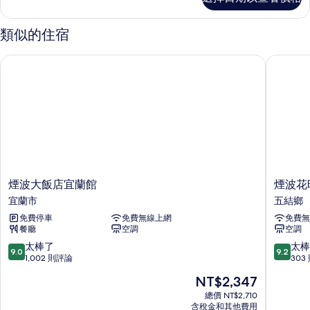
務
有
客
相
房
類似的住宿
的
片
詳
煙波大飯店宜蘭館
煙波花時
情
煙
煙
煙波大飯店宜蘭館
煙波花
波
波
宜蘭市
五結鄉
大
花
免費停車
免費無線上網
免費無
飯
時
餐廳
空調
空調
店
間
宜
宜
9.0
9.2
太棒了
太棒
9.0
9.2
蘭
蘭
分，
分，
1,002 則評論
303
館
傳
滿
滿
現
NT$2,347
宜
藝
分
分
在
蘭
五
10
10
總價 NT$2,710
價
市
含稅金和其他費用
結
分，
分，