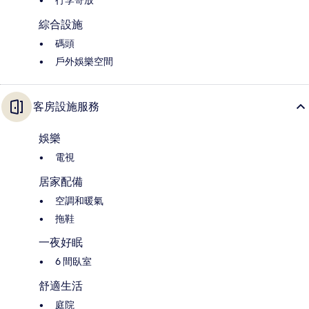
行李寄放
綜合設施
碼頭
戶外娛樂空間
客房設施服務
娛樂
電視
居家配備
空調和暖氣
拖鞋
一夜好眠
6 間臥室
舒適生活
庭院