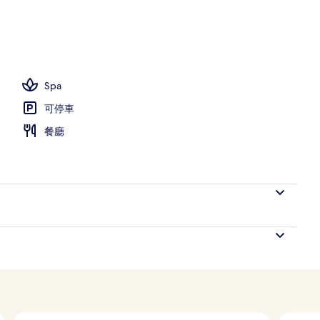
臥室, 海濱 | 高級寢具、迷你吧、客房內保險箱、隔音
Spa
可停車
餐廳