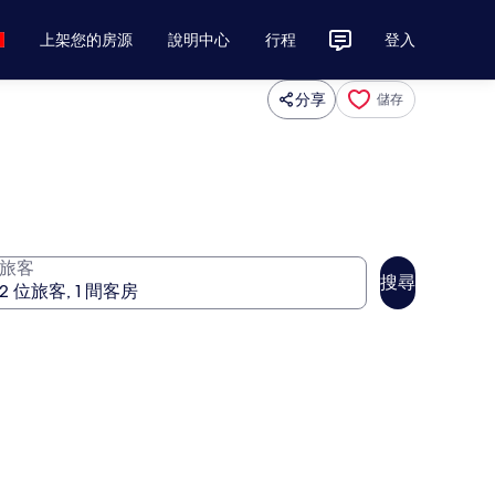
上架您的房源
說明中心
行程
登入
分享
儲存
旅客
搜尋