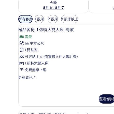
今晚
8月 6 - 8月 7
可
所有客房
1 張床
2 張床
3 張床以上
用
極品客房, 1 張特大雙人床, 
顯
的
5
極品客房, 1 張特大雙人床, 海濱
示
客
海景
房
極
66 平方公尺
篩
品
1 間臥室
選
客
條
可容納 3 人 (依實際入住人數計費)
房,
件
1 張特大雙人床
1
免費無線上網
張
更
更多資訊
特
多
大
極
品
雙
客
人
查看價
房,
1
床,
張
海
高級寢具、迷你吧、客房內保
顯
特