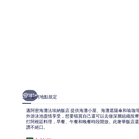
法
埃
納
飯
店
的
相
片
集
181+
簡介
客房
地點
規定
邁阿密海灘法埃納飯店 提供海灘小屋、海灘遮陽傘和瑜珈等
外游泳池盡情享受，想要犒賞自己還可以去做深層組織按摩、敷體
打阿根廷料理，早餐、午餐和晚餐時段開放。此奢華飯店還有
讚不絕口。