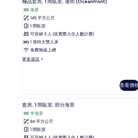
5
極品套房, 1 間臥室, 邊間 (Oceanfront)
濱
大
示
海景
雙
的
極
人
145 平方公尺
所
品
床,
1 間臥室
海
有
套
濱
可容納 3 人 (依實際入住人數計費)
相
房,
的
1 張特大雙人床
詳
片
1
情
免費無線上網
間
更
更多資訊
臥
多
室,
極
品
邊
套
間
查看價
房,
1
(Oceanfront)
間
的
高級寢具、迷你吧、客房內保
顯
臥
3
套房, 1 間臥室, 部分海景
所
室,
示
半海景
邊
有
套
間
86 平方公尺
相
房,
(Oceanfront)
1 間臥室
的
片
1
詳
可容納 3 人 (依實際入住人數計費)