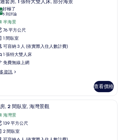
7
通套房, 1 張特大雙人床, 部分海景
示
好極了
.0
10.0 分，滿分 10 分
普
(5
5 則評論
則
通
半海景
評
套
76 平方公尺
論)
,
1 間臥室
可容納 3 人 (依實際入住人數計費)
張
1 張特大雙人床
特
免費無線上網
大
多資訊
雙
人
查看價格
,
具、迷你吧、客房內保險箱、隔音
部
套房, 2 間臥室, 海灣景觀 | 高級寢具、迷你
顯
6
房, 2 間臥室, 海灣景觀
分
示
海灣景
海
套
139 平方公尺
景
,
2 間臥室
的
可容納 6 人 (依實際入住人數計費)