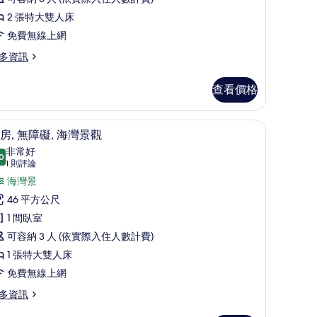
間
所
2 張特大雙人床
臥
有
免費無線上網
,
相
多資訊
海
片
灣
查看價格
景
觀
高級寢具、迷你吧、客房內保險箱、隔音
高級寢具、迷你吧、客房內保險箱、隔音
顯
4
的
房, 無障礙, 海灣景觀
示
非常好
所
0
8.0 分，滿分 10 分
客
(1
1 則評論
有
則
,
海灣景
相
評
無
46 平方公尺
片
論)
障
1 間臥室
,
可容納 3 人 (依實際入住人數計費)
海
1 張特大雙人床
灣
免費無線上網
景
多資訊
觀