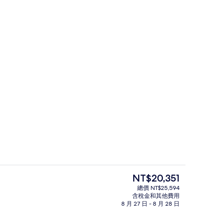
極品客房, 1 張特大雙人床, 海濱 |
提交者：Виктор's Travel Shop
目
NT$20,351
前
總價 NT$25,594
的
含稅金和其他費用
use Faena) | 露台/庭院
雙人療程室、三溫暖烤箱、浴缸、蒸氣
價
8 月 27 日 - 8 月 28 日
格
是