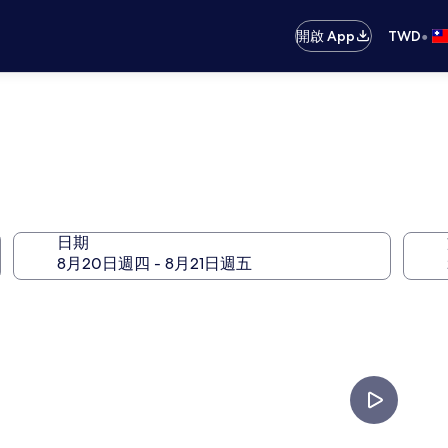
•
開啟 App
TWD
日期