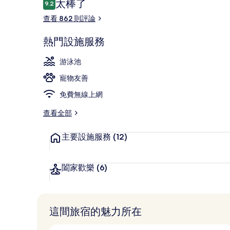
評
太棒了
9.2
9.2 分，滿分 10 分，
論
查看 862 則評論
套房, 3 間
熱門設施服務
游泳池
寵物友善
免費無線上網
查看全部
主要設施服務
(12)
闔家歡樂
(6)
這間旅宿的魅力所在