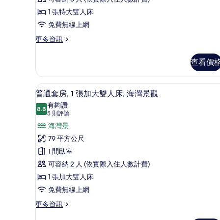
間
情
1 張特大雙人床
臥
免費無線上網
室,
更
更多資訊
部
多
分
套
查看價
房,
海
1
景
間
普通套房, 1 張加大雙人床, 
顯
3
臥
的
普通套房, 1 張加大雙人床, 海灣景觀
示
室,
有夠讚
所
部
8.8
8.8 分，滿分 10 分
普
(5
5 則評論
有
分
則
通
海灣景
海
相
評
景
套
79 平方公尺
片
的
論)
房,
1 間臥室
詳
情
1
可容納 2 人 (依實際入住人數計費)
張
1 張加大雙人床
加
免費無線上網
大
更
更多資訊
多
雙