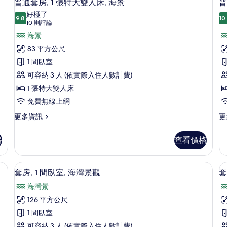
5
特
景
普通套房, 1 張特大雙人床, 海景
普
景
示
大
觀
好極了
雙
9.8
的
10
的
9.8 分，滿分 10 分
普
(10
10 則評論
人
詳
則
所
通
海景
床,
情
評
部
有
套
83 平方公尺
分
論)
相
房,
1 間臥室
房
海
景
片
1
1
可容納 3 人 (依實際入住人數計費)
的
張
1 張特大雙人床
詳
特
情
免費無線上網
大
更
更
更多資訊
更
多
多
雙
普
普
人
格
查看價格
通
通
床,
套
床
套
房,
房,
險箱、隔音
海
套房, 1 間臥室, 海灣景觀 | 高級寢
顯
3
1
1
套房, 1 間臥室, 海灣景觀
套
景
示
張
張
海灣景
特
特
的
套
大
大
126 平方公尺
所
房,
房
雙
雙
1 間臥室
人
人
有
1
2
床,
床,
可容納 3 人 (依實際入住人數計費)