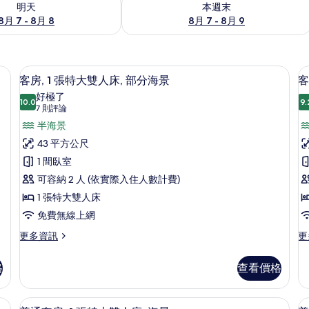
明天
本週末
8月 7 - 8月 8
8月 7 - 8月 9
海濱 | 高級寢具、迷你吧、客房內保險箱、隔音
客房, 1 張特大雙人床, 部分海景 |
顯
4
客房, 1 張特大雙人床, 部分海景
客
示
好極了
10.0
9.
10.0 分，滿分 10 分
客
(7
7 則評論
則
房,
半海景
房
評
1
43 平方公尺
論)
張
1 間臥室
特
可容納 2 人 (依實際入住人數計費)
大
1 張特大雙人床
雙
免費無線上網
人
更
更
更多資訊
更
多
多
床,
客
客
部
格
查看價格
房,
房,
分
1
海
張
灣
險箱、隔音
海
高級寢具、迷你吧、客房內保險箱、隔
顯