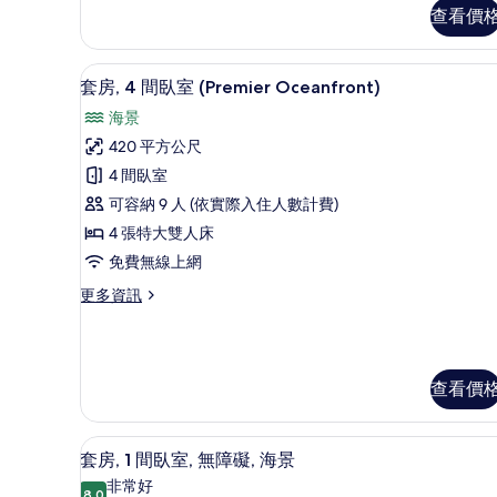
普
人
查看價
通
床,
套
房,
海
套房, 4 間臥室 (Premier O
顯
7
1
套房, 4 間臥室 (Premier Oceanfront)
灣
示
張
海景
加
景
套
大
420 平方公尺
觀
房,
雙
4 間臥室
人
的
4
床,
可容納 9 人 (依實際入住人數計費)
間
所
海
4 張特大雙人床
灣
臥
有
免費無線上網
景
室
相
觀
更
更多資訊
(Premier
片
的
多
詳
Oceanfront)
套
情
的
房,
4
所
查看價
間
有
臥
室
相
高級寢具、迷你吧、客房內保
顯
(Premier
4
套房, 1 間臥室, 無障礙, 海景
片
Oceanfront)
示
非常好
的
8.0