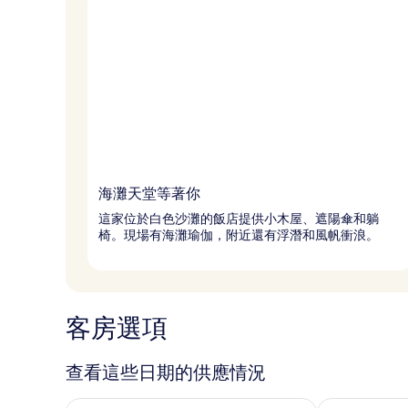
海灘天堂等著你
這家位於白色沙灘的飯店提供小木屋、遮陽傘和躺
椅。現場有海灘瑜伽，附近還有浮潛和風帆衝浪。
客房選項
查看這些日期的供應情況
查看今晚 (8月 6 - 8月 7) 的供應情況
查看明天 (8月 