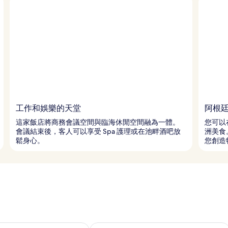
工作和娛樂的天堂
阿根
這家飯店將商務會議空間與臨海休閒空間融為一體。
您可以
會議結束後，客人可以享受 Spa 護理或在池畔酒吧放
洲美食
鬆身心。
您創造
7 - 8月 8) 的供應情況
查看本週末 (8月 7 - 8月 9) 的供應情況