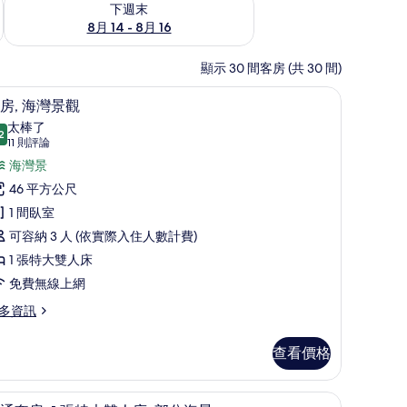
下週末
8月 14 - 8月 16
顯示 30 間客房 (共 30 間)
 高級寢具、迷你吧、客房內保險箱、隔音
高級寢具、迷你吧、客房內保險箱、隔音
顯
5
房, 海灣景觀
示
太棒了
2
9.2 分，滿分 10 分
客
(11
11 則評論
則
,
海灣景
評
海
46 平方公尺
論)
灣
1 間臥室
景
可容納 3 人 (依實際入住人數計費)
觀
1 張特大雙人床
的
免費無線上網
所
多資訊
有
查看價格
相
片
音
高級寢具、迷你吧、客房內保險箱、隔音
顯