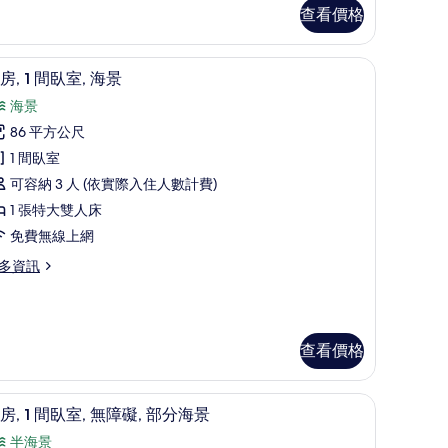
查看價格
的
所
 | 高級寢具、迷你吧、客房內保險箱、隔音
高級寢具、迷你吧、客房內保險箱、隔音
顯
有
4
房, 1 間臥室, 海景
示
相
海景
套
片
86 平方公尺
,
1 間臥室
可容納 3 人 (依實際入住人數計費)
間
1 張特大雙人床
臥
免費無線上網
,
多資訊
海
景
的
所
查看價格
有
迷你吧、客房內保險箱、隔音
相
高級寢具、迷你吧、客房內保險箱、隔音
顯
3
房, 1 間臥室, 無障礙, 部分海景
片
示
半海景