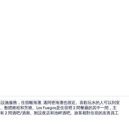
旅遊達人影片 - 
設施服務，住宿離海灘, 邁阿密海灘也很近。喜歡玩水的人可以到室
療程和芳療。Los Fuegos是住宿裡 2 間餐廳的其中一間，主
 2 間酒吧/酒廊、附設夜店和池畔酒吧。旅客都對住宿的友善員工
套房 (Pentho