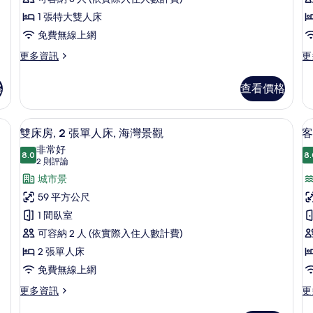
間
相
海
部
1 張特大雙人床
景
臥
分
片
免費無線上網
的
海
室,
室
詳
景
更
更
更多資訊
更
海
情
的
多
多
詳
灣
套
套
情
格
查看價格
房,
房,
景
1
2
觀
間
間
海灣景觀 | 高級寢具、迷你吧、客房內保險箱、隔音
雙床房, 2 張單人床, 海灣景觀 | 
顯
5
臥
臥
的
雙床房, 2 張單人床, 海灣景觀
客
示
室,
室,
非常好
所
海
8.0
海
8.
8.0 分，滿分 10 分
雙
(2
2 則評論
有
灣
灣
則
床
城市景
房
景
景
相
評
觀
觀
房,
59 平方公尺
片
的
的
論)
2
1 間臥室
詳
詳
情
張
情
可容納 2 人 (依實際入住人數計費)
礙
單
2 張單人床
人
免費無線上網
床,
更
更
更多資訊
更
多
多
海