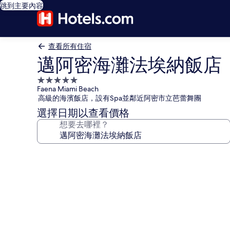
跳到主要內容
查看所有住宿
邁阿密海灘法埃納飯店
5.0
Faena Miami Beach
星
高級的海濱飯店，設有Spa並鄰近阿密市立芭蕾舞團
級
選擇日期以查看價格
住
想要去哪裡？
宿
邁
阿
密
海
灘