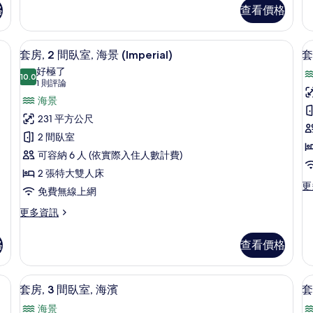
雙
客
灣
格
查看價格
床
房,
景
房,
無
2
障
ceanfront) | 高級寢具、迷你吧、客房內保險箱、隔音
觀
套房, 2 間臥室, 海景 (Imperial)
顯
8
張
礙,
套房, 2 間臥室, 海景 (Imperial)
套
的
示
單
海
好極了
人
10.0
灣
所
10.0 分，滿分 10 分
套
(1
1 則評論
床,
景
則
有
房,
海景
房
海
觀
評
灣
的
相
2
1
231 平方公尺
景
詳
論)
間
片
2 間臥室
觀
情
的
臥
可容納 6 人 (依實際入住人數計費)
詳
室,
室
2 張特大雙人床
情
更
更
海
免費無線上網
多
景
套
更
更多資訊
房,
多
(Imperial)
1
套
的
格
查看價格
間
房,
所
臥
2
室,
間
有
險箱、隔音
套房, 3 間臥室, 海濱 | 高級寢具、
顯
海
8
臥
套房, 3 間臥室, 海濱
套
相
景
示
室,
海景
的
海