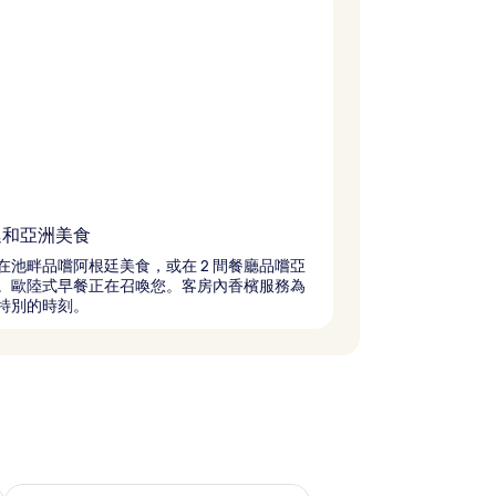
廷和亞洲美食
在池畔品嚐阿根廷美食，或在 2 間餐廳品嚐亞
。歐陸式早餐正在召喚您。客房內香檳服務為
特別的時刻。
查看下週末 (8月 14 - 8月 16) 的供應情況