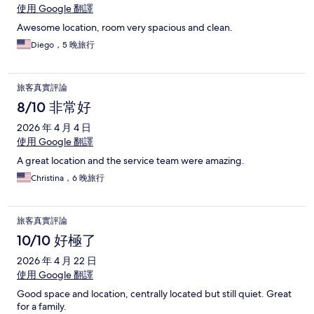
使用 Google 翻譯
Awesome location, room very spacious and clean.
Diego，5 晚旅行
旅客真實評論
8/10 非常好
2026 年 4 月 4 日
使用 Google 翻譯
A great location and the service team were amazing.
Christina，6 晚旅行
旅客真實評論
10/10 好極了
2026 年 4 月 22 日
使用 Google 翻譯
Good space and location, centrally located but still quiet. Great
for a family.