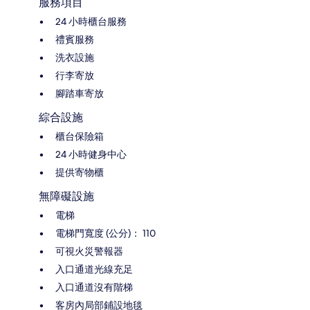
服務項目
24 小時櫃台服務
禮賓服務
洗衣設施
行李寄放
腳踏車寄放
綜合設施
櫃台保險箱
24 小時健身中心
提供寄物櫃
無障礙設施
電梯
電梯門寬度 (公分)： 110
可視火災警報器
入口通道光線充足
入口通道沒有階梯
客房內局部鋪設地毯