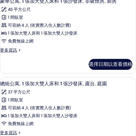
人
豪華公寓, 1 張加大雙人床和 1 張沙發床, 非吸煙房, 廚房
房,
房,
示
張
床
45 平方公尺
陽
特
陽
豪
台
和
大
1 間臥室
台
華
的
雙
1
可容納 4 人 (依實際入住人數計費)
詳
人
的
公
張
情
床
1 張加大雙人床和 1 張加大雙人沙發床
所
寓,
和
沙
免費無線上網
有
1
1
發
張
更
更多資訊
相
張
沙
床,
多
片
加
發
豪
非
選擇日期以查看價格
床,
華
大
吸
非
公
雙
吸
寓,
煙
高級寢具、舒適加層、客房內保險箱、
顯
煙
13
1
人
總統公寓, 1 張加大雙人床和 1 張沙發床, 露台, 庭園
房,
房,
示
張
床
37 平方公尺
廚
加
廚
總
房
和
大
1 間臥室
房
統
的
雙
1
可容納 4 人 (依實際入住人數計費)
詳
人
的
公
張
情
床
1 張加大雙人床和 1 張加大雙人沙發床
所
寓,
和
沙
免費無線上網
有
1
1
發
張
更
更多資訊
相
張