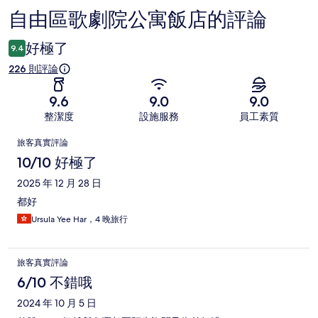
自由區歌劇院公寓飯店的評論
評
論
好極了
9.4
226 則評論
9.6
9.0
9.0
整潔度
設施服務
員工素質
評
旅客真實評論
論
10/10 好極了
2025 年 12 月 28 日
都好
Ursula Yee Har，4 晚旅行
旅客真實評論
6/10 不錯哦
2024 年 10 月 5 日