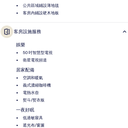
公共區域鋪設薄地毯
客房內鋪設硬木地板
客房設施服務
娛樂
50 吋智慧型電視
衛星電視頻道
居家配備
空調和暖氣
義式濃縮咖啡機
電熱水壺
熨斗/熨衣板
一夜好眠
低過敏寢具
遮光布/窗簾