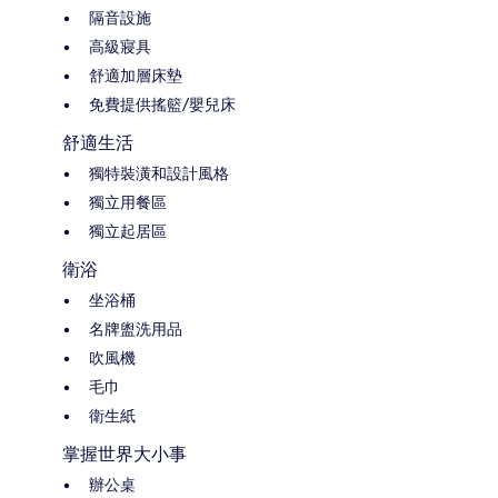
隔音設施
高級寢具
舒適加層床墊
免費提供搖籃/嬰兒床
舒適生活
獨特裝潢和設計風格
獨立用餐區
獨立起居區
衛浴
坐浴桶
名牌盥洗用品
吹風機
毛巾
衛生紙
掌握世界大小事
辦公桌