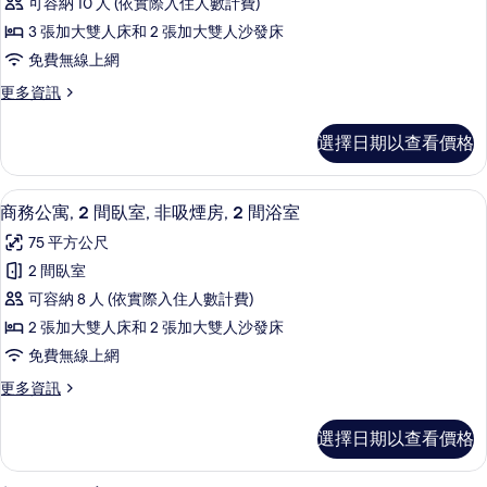
廚
可容納 10 人 (依實際入住人數計費)
吸
有
公
房
煙
3 張加大雙人床和 2 張加大雙人沙發床
相
寓,
房,
的
免費無線上網
片
廚
3
所
房
更
更多資訊
間
的
多
有
臥
詳
家
相
選擇日期以查看價格
情
庭
室,
片
公
非
寓,
高級寢具、舒適加層、客房內保險箱、
顯
11
3
吸
商務公寓, 2 間臥室, 非吸煙房, 2 間浴室
示
間
煙
75 平方公尺
臥
商
房,
室,
2 間臥室
務
非
2
可容納 8 人 (依實際入住人數計費)
吸
公
間
煙
2 張加大雙人床和 2 張加大雙人沙發床
寓,
房,
浴
免費無線上網
2
2
室
間
更
更多資訊
間
浴
的
多
臥
室
商
所
選擇日期以查看價格
的
務
室,
有
詳
公
非
情
寓,