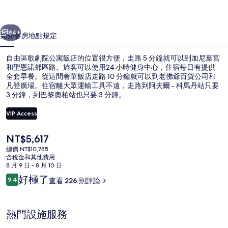
公
一個
下一個
寓
84+
簡介
客房
地點
規定
飯
自由區歌劇院公寓飯店的位置很方便，走路 5 分鐘就可以到加尼葉宮
店
和聖恩諾郊區路。旅客可以使用24 小時健身中心，住宿每日有提供
全套早餐。從這間奢華飯店走路 10 分鐘就可以到老佛爺百貨公司和
的
凡登廣場。住宿離大眾運輸工具不遠，走路到阿夫爾 - 科馬丹站只要
相
3 分鐘，到巴黎奧柏站也只要 3 分鐘。
片
VIP Access
集
目
NT$5,617
每日付費供應全套早餐
前
總價 NT$10,785
的
含稅金和其他費用
價
8 月 9 日 - 8 月 10 日
格
評
好極了
9.4
查看 226 則評論
是
9.4 分，滿分 10 分，
論
NT$5,617
熱門設施服務