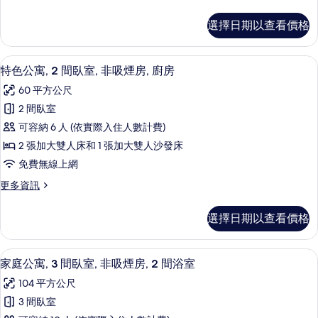
沙
床,
多
片
加
發
總
非
選擇日期以查看價格
床,
統
大
吸
非
公
雙
吸
寓,
煙
50-吋智慧型電視，提供衛星頻道
顯
煙
14
1
人
特色公寓, 2 間臥室, 非吸煙房, 廚房
房,
房,
示
張
床
60 平方公尺
廚
加
廚
特
房
和
大
2 間臥室
房
色
的
雙
1
可容納 6 人 (依實際入住人數計費)
詳
人
的
公
張
情
床
2 張加大雙人床和 1 張加大雙人沙發床
所
寓,
和
沙
免費無線上網
有
1
2
發
張
更
更多資訊
相
間
沙
床,
多
片
臥
發
特
露
選擇日期以查看價格
床,
色
室,
台,
露
公
非
台,
寓,
庭
高級寢具、舒適加層、客房內保險箱、
顯
庭
23
2
吸
家庭公寓, 3 間臥室, 非吸煙房, 2 間浴室
園
園
示
間
煙
104 平方公尺
的
臥
的
家
詳
房,
室,
3 間臥室
所
庭
情
非