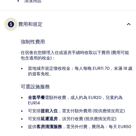
清潔用品
費用和規定
強制性費用
住宿會在您辦理入住或退房手續時收取以下費用 (費用可能
包含適用的稅金)：
當地城市規定徵收稅金：每人每晚 EUR11.70，未滿 18 歲
的遊客免稅。
可選設施服務
全套早餐
需額外收費，成人約為 EUR20，兒童約為
EUR14
可安排
提前入住
，需支付額外費用 (視供應情況而定)
可安排
延遲退房
，須另行收費 (視供應情況而定)
提供
客房清潔服務
，需另外付費，費用為：每天 EUR50