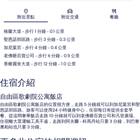
地圖
附近景點
附近交通
餐廳
格蘭大道
- 步行 1 分鐘
- 0.1 公里
聖恩諾郊區路
- 步行 3 分鐘
- 0.3 公里
加尼葉宮
- 步行 4 分鐘
- 0.4 公里
老佛爺百貨公司
- 步行 6 分鐘
- 0.5 公里
香榭麗舍大道
- 步行 12 分鐘
- 1.0 公里
住宿介紹
自由區歌劇院公寓飯店
自由區歌劇院公寓飯店的位置很方便，走路 5 分鐘就可以到加尼葉宮和聖
恩諾郊區路。旅客可以使用24 小時健身中心，住宿每日有提供全套早
餐。從這間奢華飯店走路 10 分鐘就可以到老佛爺百貨公司和凡登廣場。
住宿離大眾運輸工具不遠，走路到阿夫爾 - 科馬丹站只要 3 分鐘，到巴黎
奧柏站也只要 3 分鐘。