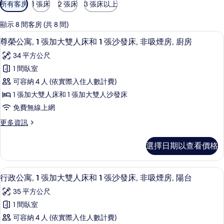
可
所有客房
1 張床
2 張床
3 張床以上
用
的
顯示 8 間客房 (共 8 間)
客
尊榮公寓, 1 張加大雙人床和 1 張沙發
顯
12
尊榮公寓, 1 張加大雙人床和 1 張沙發床, 非吸煙房, 廚房
房
示
篩
34 平方公尺
尊
選
1 間臥室
榮
條
可容納 4 人 (依實際入住人數計費)
公
件
1 張加大雙人床和 1 張加大雙人沙發床
寓,
免費無線上網
1
更
更多資訊
張
多
加
尊
選擇日期以查看價格
榮
大
公
雙
寓,
行政公寓, 1 張加大雙人床和 1 張沙發
顯
11
1
人
行政公寓, 1 張加大雙人床和 1 張沙發床, 非吸煙房, 陽台
示
張
床
35 平方公尺
加
行
和
大
1 間臥室
政
雙
1
可容納 4 人 (依實際入住人數計費)
人