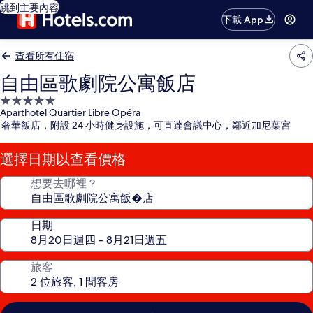
跳到主要內容
下載 App
查看所有住宿
自由區歌劇院公寓飯店
5.0
Aparthotel Quartier Libre Opéra
星
奢華飯店，附設 24 小時健身設施，可直達會議中心，鄰近加尼葉宮
級
住
選擇日期以查看價格
宿
想要去哪裡？
日期
旅客