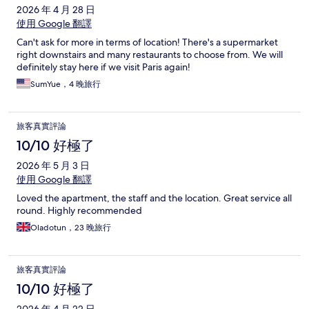
2026 年 4 月 28 日
使用 Google 翻譯
Can't ask for more in terms of location! There's a supermarket
right downstairs and many restaurants to choose from. We will
definitely stay here if we visit Paris again!
SumYue，4 晚旅行
旅客真實評論
10/10 好極了
2026 年 5 月 3 日
使用 Google 翻譯
Loved the apartment, the staff and the location. Great service all
round. Highly recommended
Oladotun，23 晚旅行
旅客真實評論
10/10 好極了
2026 年 4 月 22 日