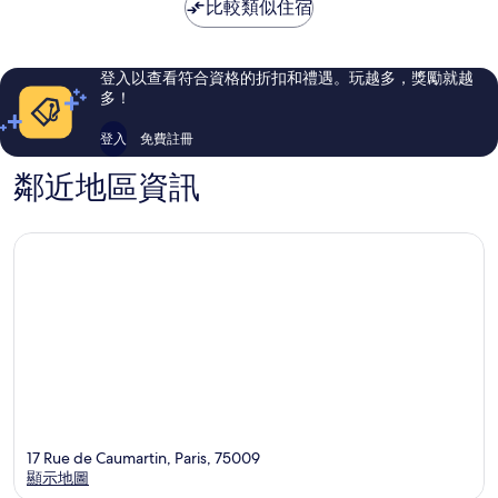
NT$4,927
比較類似住宿
了，
了，
112
1,184
則
則
評
評
登入以查看符合資格的折扣和禮遇。玩越多，獎勵就越
論
論
多！
登入
免費註冊
鄰近地區資訊
17 Rue de Caumartin, Paris, 75009
顯示地圖