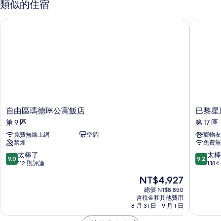
相
類似的住宿
2
吸
片
間
煙
自由區瑪德琳公寓飯店
巴黎星辰
臥
房,
室,
非
2
吸
間
煙
房,
浴
2
室
間
浴
的
室
自
巴
所
自由區瑪德琳公寓飯店
巴黎星
的
由
黎
第 9 區
第 17 區
有
詳
區
星
情
免費無線上網
空調
寵物友
相
瑪
辰
禁煙
免費無
德
凱
片
琳
悅
9.0
9.2
太棒了
太棒
9.0
9.2
公
酒
分，
分，
112 則評論
1,18
寓
店
滿
滿
現
NT$4,927
飯
第
分
分
在
店
17
10
10
總價 NT$8,850
價
第
含稅金和其他費用
區
分，
分，
格
8 月 31 日 - 9 月 1 日
9
太
太
為
區
棒
棒