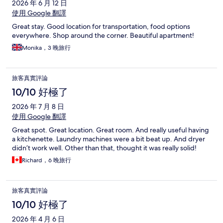
2026 年 6 月 12 日
使用 Google 翻譯
Great stay. Good location for transportation, food options
everywhere. Shop around the corner. Beautiful apartment!
Monika，3 晚旅行
旅客真實評論
10/10 好極了
2026 年 7 月 8 日
使用 Google 翻譯
Great spot. Great location. Great room. And really useful having
a kitchenette. Laundry machines were a bit beat up. And dryer
didn’t work well. Other than that, thought it was really solid!
Richard，6 晚旅行
旅客真實評論
10/10 好極了
2026 年 4 月 6 日