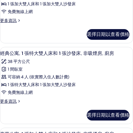
公
張
床
1 張加大雙人床和 1 張加大雙人沙發床
寓,
和
沙
免費無線上網
1
1
發
張
更
更多資訊
張
沙
床,
多
加
發
行
非
選擇日期以查看價格
床,
政
大
吸
非
公
雙
吸
寓,
煙
經典公寓, 1 張特大雙人床和 1 張沙發
顯
煙
9
1
人
經典公寓, 1 張特大雙人床和 1 張沙發床, 非吸煙房, 廚房
房,
房,
示
張
床
38 平方公尺
廚
加
廚
經
房
和
大
1 間臥室
房
典
的
雙
1
可容納 4 人 (依實際入住人數計費)
詳
人
的
公
張
情
床
1 張特大雙人床和 1 張加大雙人沙發床
所
寓,
和
沙
免費無線上網
有
1
1
發
張
更
更多資訊
相
張
沙
床,
多
片
特
發
經
非
選擇日期以查看價格
床,
典
大
吸
非
公
雙
吸
寓,
煙
豪華公寓, 1 張加大雙人床和 1 張沙發
顯
煙
24
1