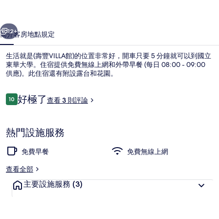
VILLA
一個
下一個
館)
12+
簡介
客房
地點
規定
的
生活就是(壽豐VILLA館)的位置非常好，開車只要 5 分鐘就可以到國立
相
東華大學。住宿提供免費無線上網和外帶早餐 (每日 08:00 - 09:00
片
供應)。此住宿還有附設露台和花園。
集
評
好極了
10
查看 3 則評論
10 分，滿分 10 分，
論
熱門設施服務
舒適雙人房, 1 間臥室, 山景 | 書
免費早餐
免費無線上網
查看全部
主要設施服務
(3)