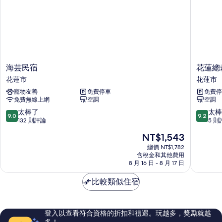
海
花
海芸民宿
花蓮總
芸
蓮
花蓮市
花蓮市
民
總
寵物友善
免費停車
免費停
宿
裁
免費無線上網
空調
空調
花
行
蓮
館
9.0
9.2
太棒了
太棒
9.0
9.2
市
電
分，
分，
132 則評論
5 則
梯
滿
滿
現
NT$1,543
民
分
分
在
宿
10
10
總價 NT$1,782
價
含稅金和其他費用
花
分，
分，
格
8 月 16 日 - 8 月 17 日
蓮
太
太
為
市
棒
棒
NT$1,543
比較類似住宿
了，
了，
132
5
則
則
評
評
登入以查看符合資格的折扣和禮遇。玩越多，獎勵就越
論
論
多！