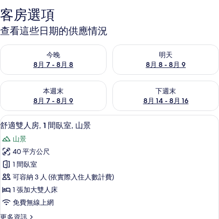
客房選項
查看這些日期的供應情況
查看今晚 (8月 7 - 8月 8) 的供應情況
查看明天 (8月 8 - 8月 9) 的
今晚
明天
8月 7 - 8月 8
8月 8 - 8月 9
查看本週末 (8月 7 - 8月 9) 的供應情況
查看下週末 (8月 14 - 8月 16)
本週末
下週末
8月 7 - 8月 9
8月 14 - 8月 16
舒適雙人房, 1 間臥室, 山景 | 書
顯
7
舒適雙人房, 1 間臥室, 山景
示
山景
舒
40 平方公尺
適
1 間臥室
雙
可容納 3 人 (依實際入住人數計費)
人
1 張加大雙人床
房,
免費無線上網
1
更
更多資訊