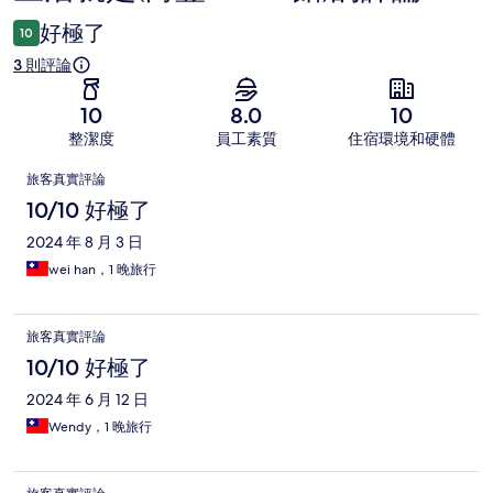
論
好極了
10
3 則評論
10
8.0
10
整潔度
員工素質
住宿環境和硬體
評
旅客真實評論
論
10/10 好極了
2024 年 8 月 3 日
wei han，1 晚旅行
旅客真實評論
10/10 好極了
2024 年 6 月 12 日
Wendy，1 晚旅行