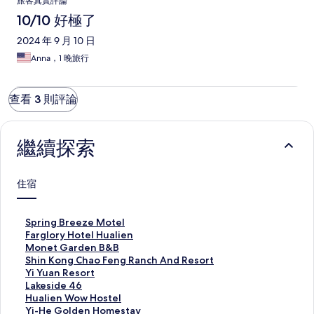
旅客真實評論
10/10 好極了
2024 年 9 月 10 日
Anna，1 晚旅行
查看 3 則評論
繼續探索
住宿
S
Spring Breeze Motel
p
F
Farglory Hotel Hualien
r
a
M
Monet Garden B&B
i
r
o
S
Shin Kong Chao Feng Ranch And Resort
n
g
n
h
Y
Yi Yuan Resort
g
l
e
i
i
L
Lakeside 46
B
o
t
n
Y
a
H
Hualien Wow Hostel
r
r
G
K
u
k
u
Y
Yi-He Golden Homestay