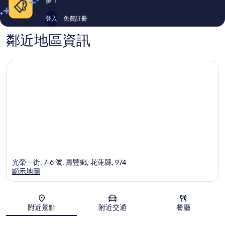
登入
免費註冊
鄰近地區資訊
光榮一街, 7-6 號, 壽豐鄉, 花蓮縣, 974
顯示地圖
地圖
附近景點
附近交通
餐廳