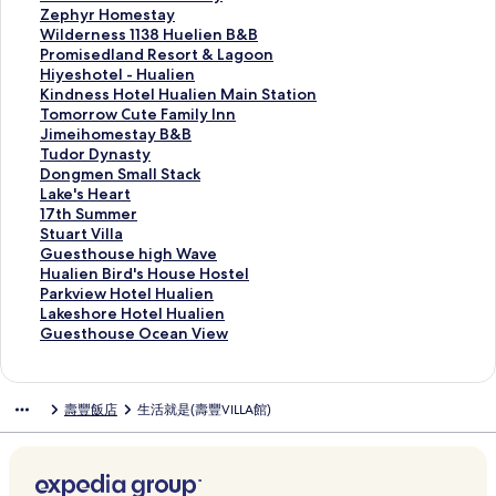
e
y
a
o
a
e
a
i
Z
Zephyr Homestay
e
H
r
n
n
s
l
-
e
W
Wilderness 1138 Huelien B&B
z
o
d
g
R
i
i
H
p
i
P
Promisedland Resort & Lagoon
e
t
e
C
e
d
e
e
h
l
r
H
Hiyeshotel - Hualien
M
e
n
h
s
e
n
G
y
d
o
i
K
Kindness Hotel Hualien Main Station
o
l
B
a
o
4
W
o
r
e
m
y
i
T
Tomorrow Cute Family Inn
t
H
&
o
r
6
o
l
H
r
i
e
n
o
J
Jimeihomestay B&B
e
u
B
F
t
的
w
d
o
n
s
s
d
m
i
T
Tudor Dynasty
l
a
的
e
的
連
H
e
m
e
e
h
n
o
m
u
D
Dongmen Small Stack
的
l
連
n
連
結
o
n
e
s
d
o
e
r
e
d
o
L
Lake's Heart
連
i
結
g
結
s
H
s
s
l
t
s
r
i
o
n
a
1
17th Summer
結
e
R
t
o
t
1
a
e
s
o
h
r
g
k
7
S
Stuart Villa
n
a
e
m
a
1
n
l
H
w
o
D
m
e
t
t
G
Guesthouse high Wave
的
n
l
e
y
3
d
-
o
C
m
y
e
'
h
u
u
H
Hualien Bird's House Hostel
連
c
的
s
的
8
R
H
t
u
e
n
n
s
S
a
e
u
P
Parkview Hotel Hualien
結
h
連
t
連
H
e
u
e
t
s
a
S
H
u
r
s
a
a
L
Lakeshore Hotel Hualien
A
結
a
結
u
s
a
l
e
t
s
m
e
m
t
t
l
r
a
G
Guesthouse Ocean View
n
y
e
o
l
H
F
a
t
a
a
m
V
h
i
k
k
u
d
的
l
r
i
u
a
y
y
l
r
e
i
o
e
v
e
e
R
連
i
t
e
a
m
B
的
l
t
r
l
u
n
i
s
s
壽豐飯店
生活就是(壽豐VILLA館)
e
結
e
&
n
l
i
&
連
S
的
的
l
s
B
e
h
t
s
n
L
的
i
l
B
結
t
連
連
a
e
i
w
o
h
o
B
a
連
e
y
的
a
結
結
的
h
r
H
r
o
r
&
g
結
n
I
連
c
連
i
d
o
e
u
t
B
o
M
n
結
k
結
g
'
t
H
s