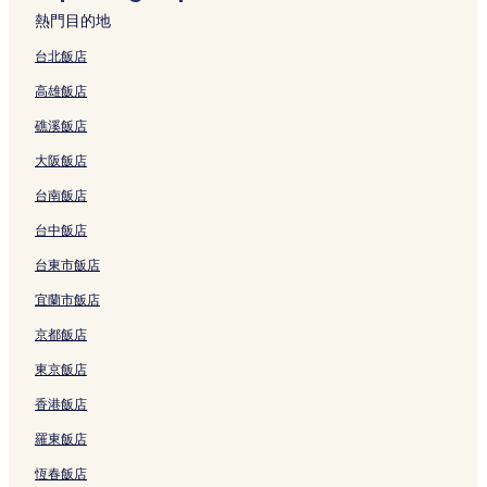
的
的
o
a
n
的
h
s
e
o
e
熱門目的地
連
連
n
i
的
連
W
H
l
t
O
結
結
的
n
連
結
a
o
H
e
c
台北飯店
連
S
結
v
u
u
l
e
高雄飯店
結
t
e
s
a
H
a
a
的
e
l
u
n
礁溪飯店
t
連
H
i
a
V
i
結
o
e
l
i
大阪飯店
o
s
n
i
e
n
t
的
e
w
台南飯店
的
e
連
n
的
連
l
結
的
連
台中飯店
結
的
連
結
台東市飯店
連
結
結
宜蘭市飯店
京都飯店
東京飯店
香港飯店
羅東飯店
恆春飯店