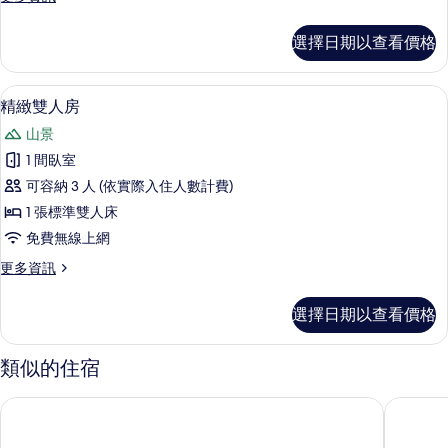
間
多
臥
舒
選擇日期以查看價格
適
室,
雙
山
人
精緻雙人房 | 書桌、筆電工作空間、
顯
5
房,
景
精緻雙人房
示
1
的
山景
間
精
所
臥
1 間臥室
緻
室,
有
可容納 3 人 (依實際入住人數計費)
山
雙
相
景
1 張標準雙人床
人
的
片
免費無線上網
詳
房
情
更
更多資訊
的
多
所
精
選擇日期以查看價格
緻
有
雙
相
人
類似的住宿
房
片
的
海芸民宿
花蓮總裁
詳
情