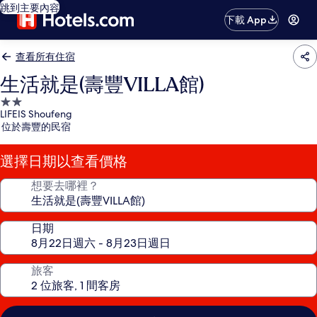
跳到主要內容
下載 App
查看所有住宿
生活就是(壽豐VILLA館)
2.0
LIFEIS Shoufeng
星
位於壽豐的民宿
級
住
選擇日期以查看價格
宿
想要去哪裡？
日期
旅客