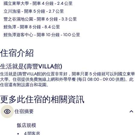
國立東華大學
- 開車 4 分鐘
- 2.4 公里
立川漁場
- 開車 5 分鐘
- 2.7 公里
豐之谷濕地公園
- 開車 6 分鐘
- 3.3 公里
鯉魚潭
- 開車 8 分鐘
- 8.4 公里
鯉魚潭遊客中心
- 開車 10 分鐘
- 10.0 公里
住宿介紹
生活就是(壽豐VILLA館)
生活就是(壽豐VILLA館)的位置非常好，開車只要 5 分鐘就可以到國立東華
大學。住宿提供免費無線上網和外帶早餐 (每日 08:00 - 09:00 供應)。此
住宿還有附設露台和花園。
更多此住宿的相關資訊
住宿摘要
飯店規模
4 間客房