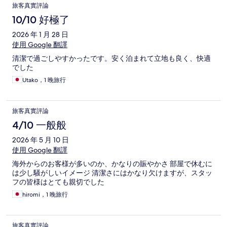
旅客真實評論
10/10 好極了
2026 年 1 月 28 日
使用 Google 翻譯
清潔で過ごしやすかったです。安く泊まれて立地も良く、快適
でした
Utako，1 晚旅行
旅客真實評論
4/10 一般般
2026 年 5 月 10 日
使用 Google 翻譯
海外からのお客様が多いのか、かなりの賑やかさ 部屋で休むに
は少し騒がしいイメージ 清潔さにはかなり欠けますが、スタッ
フの皆様はとても親切でした
hiromi，1 晚旅行
旅客真實評論