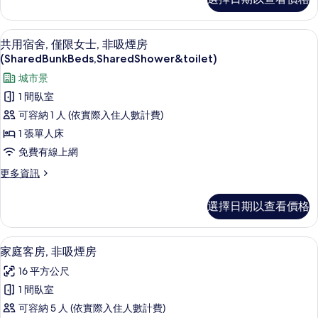
級
煙
雙
房
人
遮光布/窗簾、隔音、熨斗/熨衣板
顯
10
房,
共用宿舍, 僅限女士, 非吸煙房
(1
示
非
(SharedBunkBeds,SharedShower&toilet)
Bed
吸
共
with
城市景
煙
用
房
Sofabed)
1 間臥室
(1
宿
的
可容納 1 人 (依實際入住人數計費)
Bed
舍,
所
with
1 張單人床
Sofabed)
僅
有
免費有線上網
的
限
相
詳
更
更多資訊
情
女
片
多
共
士,
選擇日期以查看價格
用
非
宿
舍,
吸
家庭客房, 非吸煙房 | 遮光布/窗簾、
顯
6
僅
家庭客房, 非吸煙房
煙
示
限
16 平方公尺
女
房
家
士,
1 間臥室
(SharedBunkBeds,SharedShower&toilet)
庭
非
可容納 5 人 (依實際入住人數計費)
的
吸