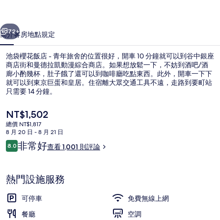
-
一個
下一個
青
72+
簡介
客房
地點
規定
年
池袋櫻花飯店 - 青年旅舍的位置很好，開車 10 分鐘就可以到谷中銀座
旅
商店街和曼德拉凱動漫綜合商店。如果想放鬆一下，不妨到酒吧/酒
舍
廊小酌幾杯，肚子餓了還可以到咖啡廳吃點東西。此外，開車一下下
就可以到東京巨蛋和皇居。住宿離大眾交通工具不遠，走路到要町站
的
只需要 14 分鐘。
相
目
NT$1,502
片
前
總價 NT$1,817
的
8 月 20 日 - 8 月 21 日
集
餐廳
價
評
非常好
8.0
查看 1,001 則評論
格
8.0 分，滿分 10 分，
論
是
NT$1,502
熱門設施服務
可停車
免費無線上網
餐廳
空調