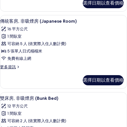
吸
選擇日期以查看價格
級
煙
雙
房
人
傳統客房, 非吸煙房 (Japanese Roo
顯
7
房,
傳統客房, 非吸煙房 (Japanese Room)
(1
示
非
Bedroom)
16 平方公尺
吸
傳
的
煙
1 間臥室
統
房
所
可容納 5 人 (依實際入住人數計費)
(1
客
有
Bedroom)
5 張單人日式榻榻米
房,
的
相
免費有線上網
詳
非
片
情
更
更多資訊
吸
多
煙
傳
選擇日期以查看價格
統
房
客
(Japanese
房,
雙床房, 非吸煙房 (Bunk Bed) | 
顯
6
非
Room)
雙床房, 非吸煙房 (Bunk Bed)
示
吸
的
12 平方公尺
煙
雙
所
房
1 間臥室
床
(Japanese
有
可容納 2 人 (依實際入住人數計費)
Room)
房,