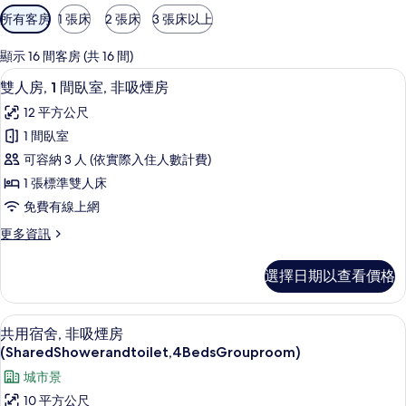
可
所有客房
1 張床
2 張床
3 張床以上
用
的
顯示 16 間客房 (共 16 間)
客
遮光布/窗簾、隔音、熨斗/熨衣板
顯
6
雙人房, 1 間臥室, 非吸煙房
房
示
篩
12 平方公尺
雙
選
1 間臥室
人
條
可容納 3 人 (依實際入住人數計費)
房,
件
1 張標準雙人床
1
免費有線上網
間
更
更多資訊
臥
多
室,
雙
選擇日期以查看價格
人
非
房,
吸
1
遮光布/窗簾、隔音、熨斗/熨衣板
顯
10
間
煙
共用宿舍, 非吸煙房
示
臥
(SharedShowerandtoilet,4BedsGrouproom)
房
室,
共
城市景
的
非
用
吸
10 平方公尺
所