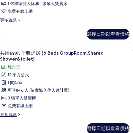
客
煙
1 張標準雙人床和 1 張單人雙層床
所
房,
房
免費有線上網
有
(SharedBunkBeds,SharedShower&toilet)
非
的
相
更
更多資訊
吸
詳
多
片
情
煙
家
選擇日期以查看價格
庭
房
客
的
房,
遮光布/窗簾、隔音、熨斗/熨衣板
顯
7
非
共用宿舍, 非吸煙房 (6 Beds GroupRoom,Shared
所
示
吸
Shower&toilet)
有
煙
共
城市景
房
相
用
的
12 平方公尺
片
詳
宿
1 間臥室
情
舍,
可容納 6 人 (依實際入住人數計費)
非
3 張單人雙層床
吸
免費有線上網
煙
更
更多資訊
房
多
共
(6
選擇日期以查看價格
用