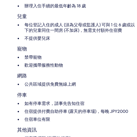
辦理入住手續的最低年齡為 18 歲
兒童
每位登記入住的成人 (須為父母或監護人) 可與 1 位 6 歲或以
下的兒童同住一間房 (不加床)，無需支付額外住宿費
不提供嬰兒床
寵物
禁帶寵物
歡迎攜帶服務性動物
網路
公共區域提供免費無線上網
停車
如有停車需求，請事先告知住宿
住宿提供付費自助停車 (露天的停車場)，每晚 JPY2000
住宿車位有限
其他資訊