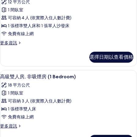
相
12 平方公尺
房
雙
的
片
1 間臥室
人
詳
可容納 4 人 (依實際入住人數計費)
情
房,
1 張標準雙人床和 1 張單人沙發床
非
免費有線上網
吸
更
更多資訊
煙
多
房
雙
選擇日期以查看價格
人
(1
房,
Bed
非
高級雙人房, 非吸煙房 (1 Bedroom)
顯
with
6
吸
高級雙人房, 非吸煙房 (1 Bedroom)
示
煙
Sofa
18 平方公尺
房
高
bed)
(1
1 間臥室
的
級
Bed
可容納 3 人 (依實際入住人數計費)
with
所
雙
Sofa
1 張標準雙人床
有
人
bed)
免費有線上網
的
相
房,
詳
更
更多資訊
片
非
情
多
高