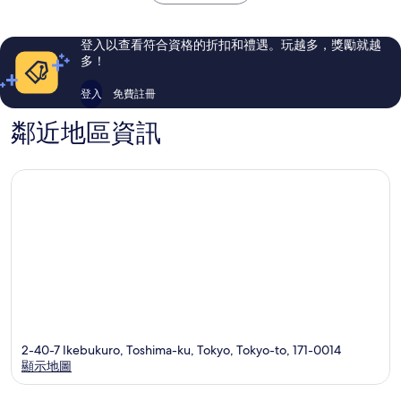
好，
102
1,004
則
則
評
登入以查看符合資格的折扣和禮遇。玩越多，獎勵就越
評
論
多！
論
登入
免費註冊
鄰近地區資訊
2-40-7 Ikebukuro, Toshima-ku, Tokyo, Tokyo-to, 171-0014
顯示地圖