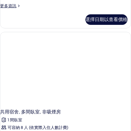
Double
更
更多資訊
Room
多
Upper
Superior
選擇日期以查看價格
Floor
Double
的
Room
Upper
所
Floor
有
的
詳
相
情
片
共用宿舍, 多間臥室, 非吸煙房
1 間臥室
可容納 8 人 (依實際入住人數計費)