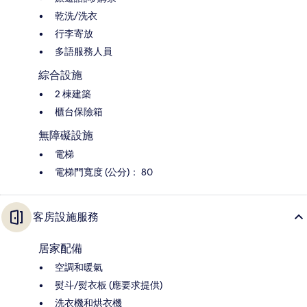
乾洗/洗衣
行李寄放
多語服務人員
綜合設施
2 棟建築
櫃台保險箱
無障礙設施
電梯
電梯門寬度 (公分)： 80
客房設施服務
居家配備
空調和暖氣
熨斗/熨衣板 (應要求提供)
洗衣機和烘衣機