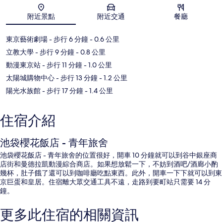
地圖
附近景點
附近交通
餐廳
東京藝術劇場
- 步行 6 分鐘
- 0.6 公里
立教大學
- 步行 9 分鐘
- 0.8 公里
動漫東京站
- 步行 11 分鐘
- 1.0 公里
太陽城購物中心
- 步行 13 分鐘
- 1.2 公里
陽光水族館
- 步行 17 分鐘
- 1.4 公里
住宿介紹
池袋櫻花飯店 - 青年旅舍
池袋櫻花飯店 - 青年旅舍的位置很好，開車 10 分鐘就可以到谷中銀座商
店街和曼德拉凱動漫綜合商店。如果想放鬆一下，不妨到酒吧/酒廊小酌
幾杯，肚子餓了還可以到咖啡廳吃點東西。此外，開車一下下就可以到東
京巨蛋和皇居。住宿離大眾交通工具不遠，走路到要町站只需要 14 分
鐘。
更多此住宿的相關資訊