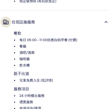
指定吸煙區 (有罰款規定)
住宿設施服務
餐飲
每日 05:00 - 11:00供應自助早餐 (付費)
餐廳
酒吧/酒廊
咖啡廳
飲水機
親子出遊
兒童免費入住 (見詳情)
服務項目
24 小時櫃台服務
禮賓服務
旅遊諮詢/購票