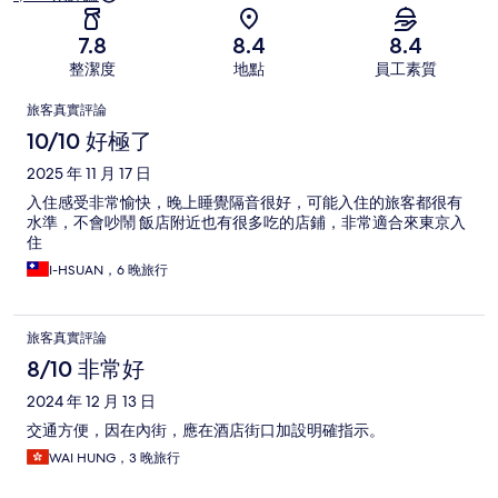
7.8
8.4
8.4
整潔度
地點
員工素質
評
旅客真實評論
論
10/10 好極了
2025 年 11 月 17 日
入住感受非常愉快，晚上睡覺隔音很好，可能入住的旅客都很有
水準，不會吵鬧 飯店附近也有很多吃的店鋪，非常適合來東京入
住
I-HSUAN，6 晚旅行
旅客真實評論
8/10 非常好
2024 年 12 月 13 日
交通方便，因在內街，應在酒店街口加設明確指示。
WAI HUNG，3 晚旅行