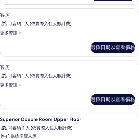
Beds
宿
GroupRoom,Shared
舍,
遮光布/窗簾、隔音、熨斗/熨衣板
顯
1
非
Shower&toilet)
客房
示
吸
的
可容納 1 人 (依實際入住人數計費)
煙
客
所
房
更
更多資訊
房
(6
有
多
Beds
的
客
相
選擇日期以查看價格
GroupRoom,Shared
房
所
Shower&toilet)
片
的
的
有
詳
遮光布/窗簾、隔音、熨斗/熨衣板
顯
詳
1
情
客房
相
情
示
片
可容納 1 人 (依實際入住人數計費)
客
更
更多資訊
房
多
的
客
選擇日期以查看價格
房
所
的
有
詳
遮光布/窗簾、隔音、熨斗/熨衣板
顯
1
情
Superior Double Room Upper Floor
相
示
片
可容納 2 人 (依實際入住人數計費)
Superior
1 張標準雙人床