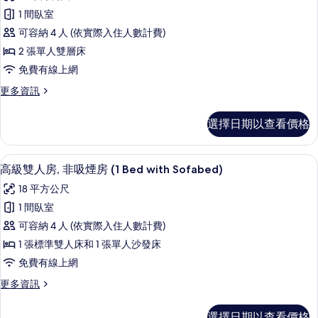
煙
宿
1 間臥室
有
房
舍,
的
可容納 4 人 (依實際入住人數計費)
相
詳
非
2 張單人雙層床
片
情
吸
免費有線上網
煙
更
更多資訊
房
多
共
(SharedShowerandtoilet,4BedsGrouproom)
選擇日期以查看價格
用
的
宿
所
舍,
高級雙人房, 非吸煙房 (1 Bed with S
顯
6
非
高級雙人房, 非吸煙房 (1 Bed with Sofabed)
有
示
吸
18 平方公尺
相
煙
高
房
1 間臥室
片
級
(SharedShowerandtoilet,4BedsGrouproom)
可容納 4 人 (依實際入住人數計費)
的
雙
詳
1 張標準雙人床和 1 張單人沙發床
人
情
免費有線上網
房,
更
更多資訊
非
多
吸
高
選擇日期以查看價格