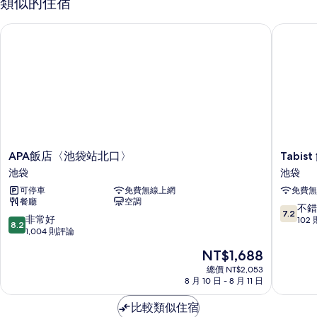
類似的住宿
男
非
女
APA飯店〈池袋站北口〉
Tabis
混
吸
合
煙
宿
房
舍,
非
(Bunk
吸
Beds,
煙
Shared
房
(Bunk
Shower
Beds,
and
APA
Tabist
APA飯店〈池袋站北口〉
Tabi
Shared
飯
飯
toilet)
池袋
池袋
Shower
店
店
and
的
可停車
免費無線上網
免費無
〈池
奧
toilet)
餐廳
空調
袋
羅
所
7.2
不錯
的
7.2
站
拉
8.2
非常好
分，
102
有
詳
8.2
北
池
分，
1,004 則評論
滿
情
相
口〉
袋
滿
分
現
NT$1,688
池
池
分
10
片
在
袋
袋
10
總價 NT$2,053
分，
價
8 月 10 日 - 8 月 11 日
分，
不
格
非
錯
為
比較類似住宿
常
哦，
NT$1,688