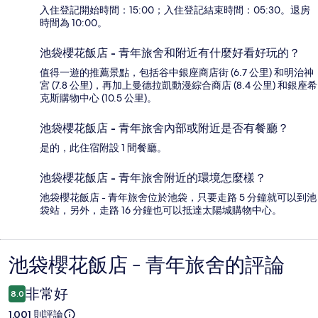
入住登記開始時間：15:00；入住登記結束時間：05:30。退房
時間為 10:00。
池袋櫻花飯店 - 青年旅舍和附近有什麼好看好玩的？
值得一遊的推薦景點，包括谷中銀座商店街 (6.7 公里) 和明治神
宮 (7.8 公里)，再加上曼德拉凱動漫綜合商店 (8.4 公里) 和銀座希
克斯購物中心 (10.5 公里)。
池袋櫻花飯店 - 青年旅舍內部或附近是否有餐廳？
是的，此住宿附設 1 間餐廳。
池袋櫻花飯店 - 青年旅舍附近的環境怎麼樣？
池袋櫻花飯店 - 青年旅舍位於池袋，只要走路 5 分鐘就可以到池
袋站，另外，走路 16 分鐘也可以抵達太陽城購物中心。
池袋櫻花飯店 - 青年旅舍的評論
評
論
非常好
8.0
1,001 則評論