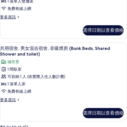
相
的
1 張單人雙層床
非
詳
片
免費有線上網
情
吸
更
更多資訊
煙
多
房
雙
選擇日期以查看價格
床
(Bunk
房,
Bed)
非
膠囊房
顯
的
9
吸
共用宿舍, 男女混合宿舍, 非吸煙房 (Bunk Beds, Shared
示
煙
Shower and toilet)
所
房
共
有
城市景
(Bunk
用
Bed)
相
1 間臥室
的
宿
片
可容納 1 人 (依實際入住人數計費)
詳
舍,
情
1 張單人床
男
免費有線上網
女
更
更多資訊
混
多
共
合
選擇日期以查看價格
用
宿
宿
舍,
舍,