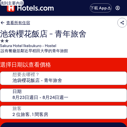
跳到主要內容
下載 App
查看所有住宿
池袋櫻花飯店 - 青年旅舍
2.0
Sakura Hotel Ikebukuro - Hostel
星
設有餐廳並鄰近早稻田大學的青年旅館
級
住
選擇日期以查看價格
宿
想要去哪裡？
日期
旅客