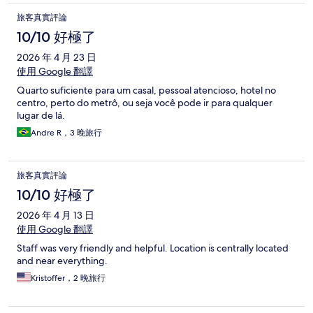
旅客真實評論
10/10 好極了
2026 年 4 月 23 日
使用 Google 翻譯
Quarto suficiente para um casal, pessoal atencioso, hotel no
centro, perto do metrô, ou seja você pode ir para qualquer
lugar de lá.
Andre R，3 晚旅行
旅客真實評論
10/10 好極了
2026 年 4 月 13 日
使用 Google 翻譯
Staff was very friendly and helpful. Location is centrally located
and near everything.
Kristoffer，2 晚旅行