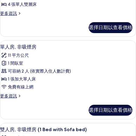
4 張單人雙層床
更
更多資訊
多
共
選擇日期以查看價格
用
宿
舍,
遮光布/窗簾、隔音、熨斗/熨衣板
顯
6
多
單人房, 非吸煙房
示
間
11 平方公尺
臥
單
室,
1 間臥室
人
非
可容納 2 人 (依實際入住人數計費)
吸
房,
煙
1 張加大單人床
非
房
免費有線上網
的
吸
詳
更
更多資訊
煙
情
多
房
單
選擇日期以查看價格
人
的
房,
所
非
雙人房, 非吸煙房 (1 Bed with Sofa
顯
7
吸
雙人房, 非吸煙房 (1 Bed with Sofa bed)
有
示
煙