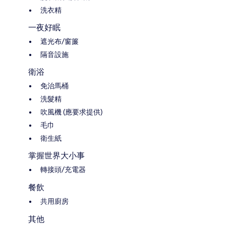
洗衣精
一夜好眠
遮光布/窗簾
隔音設施
衛浴
免治馬桶
洗髮精
吹風機 (應要求提供)
毛巾
衛生紙
掌握世界大小事
轉接頭/充電器
餐飲
共用廚房
其他