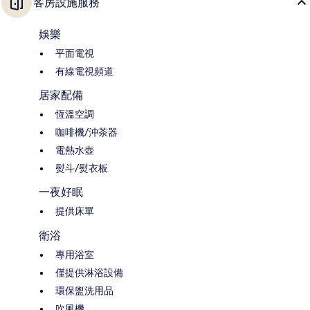
客房設施服務
娛樂
平面電視
有線電視頻道
居家配備
恆溫空調
咖啡機/沖茶器
電熱水壺
熨斗/熨衣板
一夜好眠
提供床單
衛浴
專用浴室
僅提供淋浴設備
環保盥洗用品
吹風機