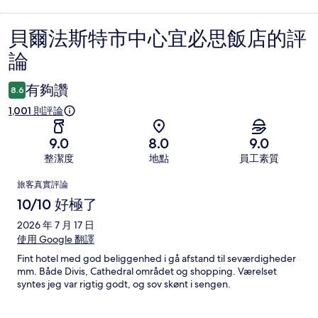
貝爾法斯特市中心宜必思飯店的評
評
論
論
有夠讚
8.6
1,001 則評論
9.0
8.0
9.0
整潔度
地點
員工素質
評
旅客真實評論
論
10/10 好極了
2026 年 7 月 17 日
使用 Google 翻譯
Fint hotel med god beliggenhed i gå afstand til seværdigheder
mm. Både Divis, Cathedral området og shopping. Værelset
syntes jeg var rigtig godt, og sov skønt i sengen.