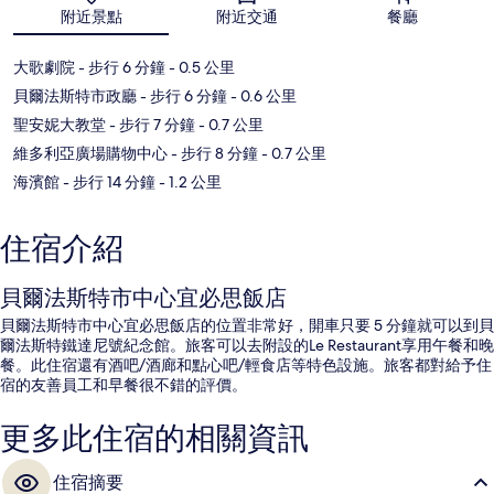
附近景點
附近交通
餐廳
大歌劇院
- 步行 6 分鐘
- 0.5 公里
貝爾法斯特市政廳
- 步行 6 分鐘
- 0.6 公里
聖安妮大教堂
- 步行 7 分鐘
- 0.7 公里
維多利亞廣場購物中心
- 步行 8 分鐘
- 0.7 公里
海濱館
- 步行 14 分鐘
- 1.2 公里
住宿介紹
貝爾法斯特市中心宜必思飯店
貝爾法斯特市中心宜必思飯店的位置非常好，開車只要 5 分鐘就可以到貝
爾法斯特鐵達尼號紀念館。旅客可以去附設的Le Restaurant享用午餐和晚
餐。此住宿還有酒吧/酒廊和點心吧/輕食店等特色設施。旅客都對給予住
宿的友善員工和早餐很不錯的評價。
更多此住宿的相關資訊
住宿摘要