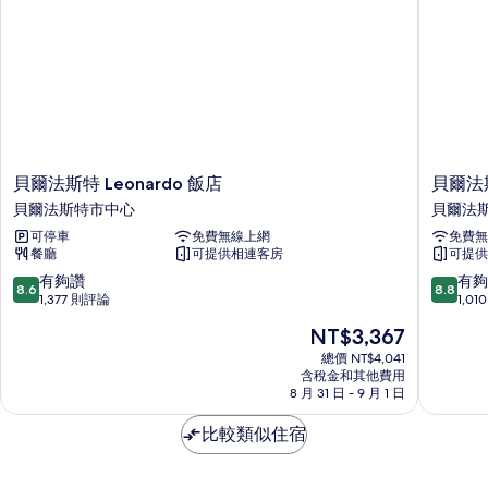
相
床
的
片
詳
情
貝
貝
貝爾法斯特 Leonardo 飯店
貝爾法
爾
爾
貝爾法斯特市中心
貝爾法
法
法
可停車
免費無線上網
免費無
斯
斯
餐廳
可提供相連客房
可提供
特
特
Leonardo
市
8.6
8.8
有夠讚
有夠
8.6
8.8
飯
中
分，
分，
1,377 則評論
1,0
店
心
滿
滿
現
NT$3,367
貝
溫
分
分
在
爾
德
10
10
總價 NT$4,041
價
法
含稅金和其他費用
姆
分，
分，
格
8 月 31 日 - 9 月 1 日
斯
華
有
有
為
特
美
夠
夠
NT$3,367
比較類似住宿
市
達
讚，
讚，
中
飯
1,377
1,010
心
店
則
則