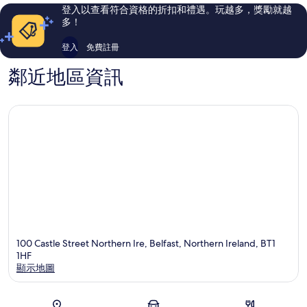
貝
評
評
登入以查看符合資格的折扣和禮遇。玩越多，獎勵就越
爾
論
論
多！
法
斯
登入
免費註冊
特
市
鄰近地區資訊
中
心
100 Castle Street Northern Ire, Belfast, Northern Ireland, BT1
1HF
顯示地圖
地圖