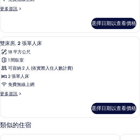
(Accessible)
標
的
的
更
更多資訊
準
詳
所
多
雙
情
客
有
選擇日期以查看價格
房,
人
相
1
床
張
片
雙床房, 2 張單人床 | 書桌、熨斗/
顯
10
標
的
雙床房, 2 張單人床
示
準
所
18 平方公尺
雙
雙
有
人
1 間臥室
床
床
相
可容納 2 人 (依實際入住人數計費)
的
房,
片
詳
2 張單人床
2
情
免費無線上網
張
更
更多資訊
單
多
人
雙
選擇日期以查看價格
床
床
房,
的
2
類似的住宿
張
所
單
有
貝爾法斯特 Leonardo 飯店
貝爾法斯
人