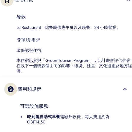
餐飲
Le Restaurant - 此餐廳供應午餐以及晚餐。24 小時營業。
獎項與聯盟
環保認證住宿
本住宿已參與「Green Tourism Program」，此計畫會評估住宿
在以下一個或多個面向的影響：環境、社區、文化遺產及地方經
濟。
費用和規定
可選設施服務
吃到飽自助式早餐
需額外收費，每人費用約為
GBP14.50