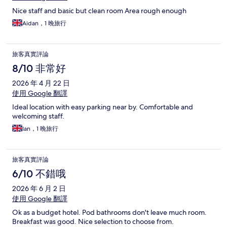
Nice staff and basic but clean room Area rough enough
Aidan，1 晚旅行
旅客真實評論
8/10 非常好
2026 年 4 月 22 日
使用 Google 翻譯
Ideal location with easy parking near by. Comfortable and
welcoming staff.
Ian，1 晚旅行
旅客真實評論
6/10 不錯哦
2026 年 6 月 2 日
使用 Google 翻譯
Ok as a budget hotel. Pod bathrooms don't leave much room.
Breakfast was good. Nice selection to choose from.