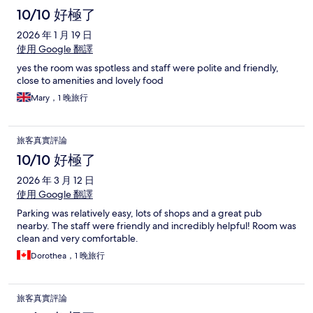
10/10 好極了
2026 年 1 月 19 日
使用 Google 翻譯
yes the room was spotless and staff were polite and friendly,
close to amenities and lovely food
Mary，1 晚旅行
旅客真實評論
10/10 好極了
2026 年 3 月 12 日
使用 Google 翻譯
Parking was relatively easy, lots of shops and a great pub
nearby. The staff were friendly and incredibly helpful! Room was
clean and very comfortable.
Dorothea，1 晚旅行
旅客真實評論