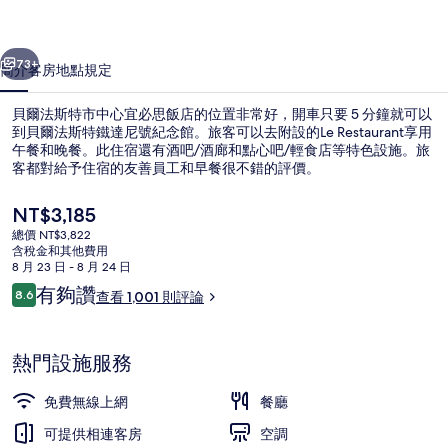
中
一個
下一個
心
73+
簡介
客房
地點
規定
宜
貝爾法斯特市中心宜必思飯店的位置非常好，開車只要 5 分鐘就可以
必
到貝爾法斯特鐵達尼號紀念館。旅客可以去附設的Le Restaurant享用
午餐和晚餐。此住宿還有酒吧/酒廊和點心吧/輕食店等特色設施。旅
思
客都對給予住宿的友善員工和早餐很不錯的評價。
飯
目
NT$3,185
店
前
總價 NT$3,822
的
的
含稅金和其他費用
價
8 月 23 日 - 8 月 24 日
外觀
相
格
評
有夠讚
8.6
查看 1,001 則評論
是
8.6 分，滿分 10 分，
論
片
NT$3,185
集
熱門設施服務
免費無線上網
餐廳
可提供相連客房
空調