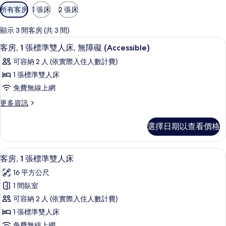
可
所有客房
1 張床
2 張床
用
的
顯示 3 間客房 (共 3 間)
客
書桌、熨斗/熨衣板、免費無線上網、
顯
12
客房, 1 張標準雙人床, 無障礙 (Accessible)
房
示
篩
可容納 2 人 (依實際入住人數計費)
客
選
1 張標準雙人床
房,
條
免費無線上網
1
件
更
更多資訊
張
多
標
客
選擇日期以查看價格
房,
準
1
雙
張
客房, 1 張標準雙人床 | 書桌、熨斗
顯
12
標
人
客房, 1 張標準雙人床
示
準
床,
16 平方公尺
雙
客
無
人
1 間臥室
房,
床,
障
可容納 2 人 (依實際入住人數計費)
無
1
礙
障
1 張標準雙人床
張
礙
(Accessible)
免費無線上網