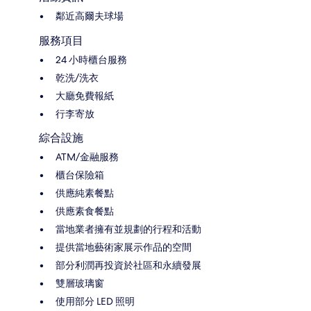
鄰近高爾夫球場
服務項目
24 小時櫃台服務
乾洗/洗衣
大廳免費報紙
行李寄放
綜合設施
ATM/金融服務
櫃台保險箱
供應純素餐點
供應素食餐點
當地業者擁有並規劃的行程和活動
提供當地藝術家展示作品的空間
部分利潤再投資於社區和永續發展
雙層玻璃窗
使用部分 LED 照明