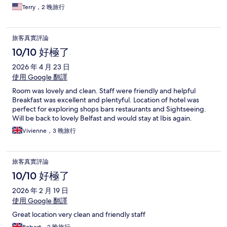
Terry，2 晚旅行
旅客真實評論
10/10 好極了
2026 年 4 月 23 日
使用 Google 翻譯
Room was lovely and clean. Staff were friendly and helpful
Breakfast was excellent and plentyful. Location of hotel was
perfect for exploring shops bars restaurants and Sightseeing.
Will be back to lovely Belfast and would stay at Ibis again.
Vivienne，3 晚旅行
旅客真實評論
10/10 好極了
2026 年 2 月 19 日
使用 Google 翻譯
Great location very clean and friendly staff