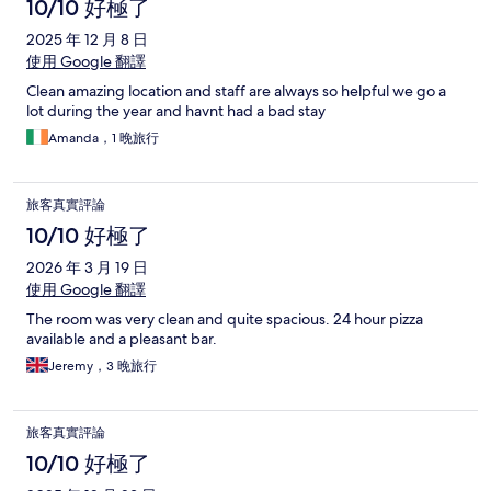
10/10 好極了
2025 年 12 月 8 日
使用 Google 翻譯
Clean amazing location and staff are always so helpful we go a
lot during the year and havnt had a bad stay
Amanda，1 晚旅行
旅客真實評論
10/10 好極了
2026 年 3 月 19 日
使用 Google 翻譯
The room was very clean and quite spacious. 24 hour pizza
available and a pleasant bar.
Jeremy，3 晚旅行
旅客真實評論
10/10 好極了