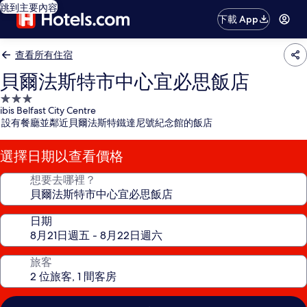
跳到主要內容
下載 App
查看所有住宿
貝爾法斯特市中心宜必思飯店
3.0
ibis Belfast City Centre
星
設有餐廳並鄰近貝爾法斯特鐵達尼號紀念館的飯店
級
住
選擇日期以查看價格
宿
想要去哪裡？
日期
旅客