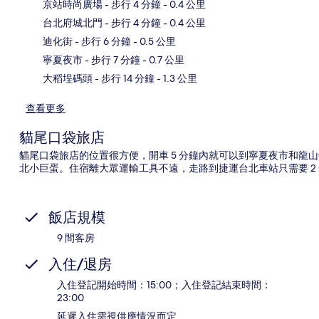
京站時尚廣場
- 步行 4 分鐘
- 0.4 公里
台北府城北門
- 步行 4 分鐘
- 0.4 公里
地
迪化街
- 步行 6 分鐘
- 0.5 公里
寧夏夜市
- 步行 7 分鐘
- 0.7 公里
大稻埕碼頭
- 步行 14 分鐘
- 1.3 公里
查看更多
貓尾口袋旅店
貓尾口袋旅店的位置很方便，開車 5 分鐘內就可以到寧夏夜市和龍山
北小巨蛋。住宿離大眾運輸工具不遠，走路到捷運台北車站只需要 2 
飯店規模
9 間客房
入住/退房
入住登記開始時間：15:00；入住登記結束時間：
23:00
延遲入住需視供應情況而定