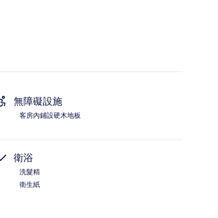
無障礙設施
客房內鋪設硬木地板
衛浴
洗髮精
衛生紙