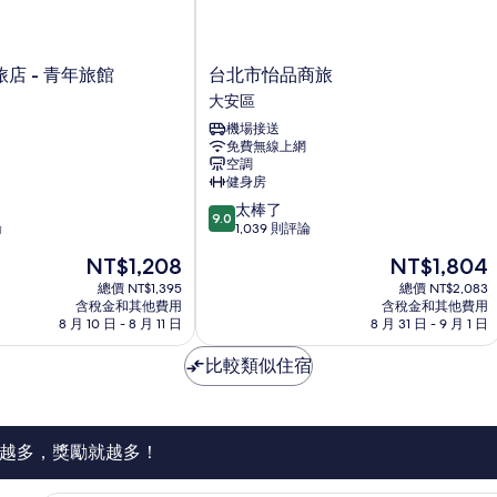
非
詳
的
吸
情
煙
所
房
台
店 - 青年旅館
台北市怡品商旅
有
的
北
大安區
詳
相
市
情
機場接送
怡
片
免費無線上網
品
空調
商
健身房
旅
9.0
太棒了
大
9.0
分，
論
1,039 則評論
安
滿
區
現
現
NT$1,208
NT$1,804
分
在
在
10
總價 NT$1,395
總價 NT$2,083
價
價
含稅金和其他費用
含稅金和其他費用
分，
格
格
8 月 10 日 - 8 月 11 日
8 月 31 日 - 9 月 1 日
太
為
為
棒
NT$1,208
NT$1,804
比較類似住宿
了，
1,039
則
評
論
越多，獎勵就越多！