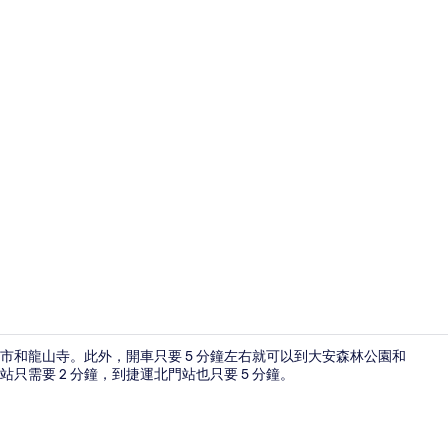
接待櫃台
夜市和龍山寺。此外，開車只要 5 分鐘左右就可以到大安森林公園和
需要 2 分鐘，到捷運北門站也只要 5 分鐘。
隔音、免費