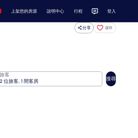
上架您的房源
說明中心
行程
登入
分享
儲存
旅客
搜尋