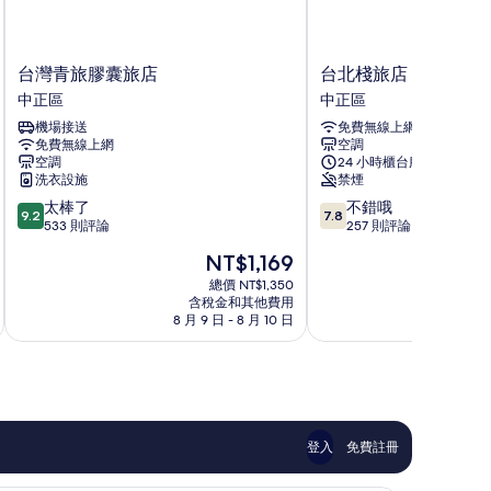
有
相
台
台
台灣青旅膠囊旅店
台北棧旅店
片
灣
北
中正區
中正區
青
棧
機場接送
免費無線上網
旅
旅
免費無線上網
空調
膠
店
空調
24 小時櫃台服務
囊
中
洗衣設施
禁煙
旅
正
9.2
7.8
太棒了
不錯哦
店
區
9.2
7.8
分，
分，
533 則評論
257 則評論
中
滿
滿
正
現
NT$1,169
分
分
區
在
10
10
總價 NT$1,350
價
含稅金和其他費用
分，
分，
格
8 月 9 日 - 8 月 10 日
8 
太
不
為
棒
錯
NT$1,169
了，
哦，
533
257
則
則
評
評
論
論
登入
免費註冊