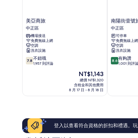
城
有
市
景
相
觀
美
南
美亞商旅
南陽街壹號旅
片
的
亞
陽
中正區
中正區
詳
商
街
情
機場接送
可停車
旅
壹
免費無線上網
免費無線上網
中
號
空調
空調
正
旅
洗衣設施
洗衣設施
區
店
7.8
8.6
不錯哦
有夠讚
-
7.8
8.6
分，
分，
1,957 則評論
1,001 則評
青
滿
滿
年
現
NT$1,143
分
分
旅
在
10
10
總價 NT$1,320
館
價
含稅金和其他費用
分，
分，
中
格
8 月 17 日 - 8 月 18 日
不
有
正
為
錯
夠
區
NT$1,143
哦，
讚，
1,957
1,001
則
則
評
評
論
論
登入以查看符合資格的折扣和禮遇。玩