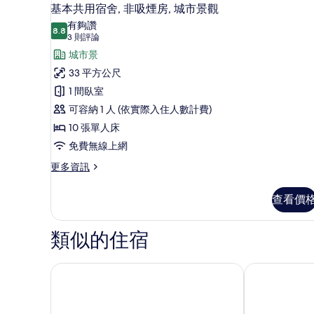
顯
的
7
基本共用宿舍, 非吸煙房, 城市景觀
示
客
有夠讚
8.8
房
8.8 分，滿分 10 分
基
(3
3 則評論
篩
則
本
城市景
選
評
共
33 平方公尺
條
論)
用
1 間臥室
件
宿
可容納 1 人 (依實際入住人數計費)
舍,
10 張單人床
非
免費無線上網
吸
更
更多資訊
多
煙
基
查看價
房,
本
共
城
用
類似的住宿
市
宿
舍,
景
非
美亞商旅
南陽街壹號旅店
觀
吸
的
煙
房,
所