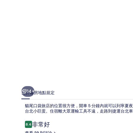
店
的
相
片
集
14+
簡介
客房
地點
規定
貓尾口袋旅店的位置很方便，開車 5 分鐘內就可以到寧夏
台北小巨蛋。住宿離大眾運輸工具不遠，走路到捷運台北車站只
評
非常好
8.4
8.4 分，滿分 10 分，
論
查看 23 則評論