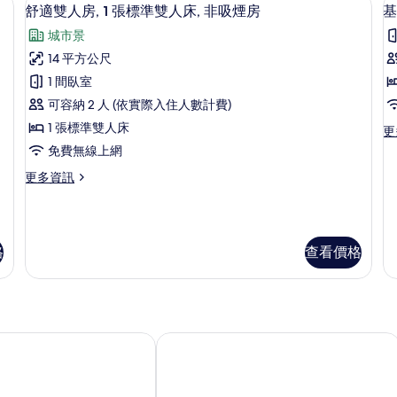
顯
1
舒適雙人房, 1 張標準雙人床, 非吸煙房
基
示
城市景
舒
14 平方公尺
適
1 間臥室
雙
可容納 2 人 (依實際入住人數計費)
人
1 張標準雙人床
更
更
房,
多
免費無線上網
1
舍
基
更
更多資訊
本
張
多
共
標
舒
用
適
宿
準
雙
舍,
雙
格
查看價格
房
人
非
房,
人
吸
1
煙
床,
張
房,
非
標
城
準
市
 - 青年旅館
台北市怡品商旅
吸
雙
景
煙
人
觀
床,
的
房