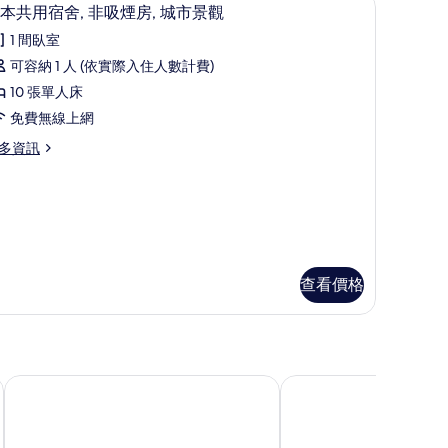
顯
7
本共用宿舍, 非吸煙房, 城市景觀
示
1 間臥室
基
可容納 1 人 (依實際入住人數計費)
本
10 張單人床
共
免費無線上網
用
多資訊
宿
,
非
吸
煙
查看價格
,
城
市
景
台灣青旅膠囊旅店
台北棧旅店
觀
的
所