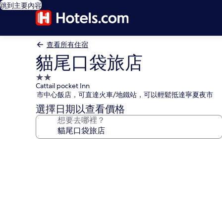
跳到主要內容
查看所有住宿
貓尾口袋旅店
2.0
Cattail pocket Inn
星
市中心飯店，可直達火車/地鐵站，可以輕鬆抵達寧夏夜市
級
選擇日期以查看價格
住
想要去哪裡？
宿
貓
尾
口
袋
旅