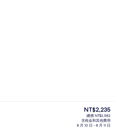
大廳休息區
目
NT$2,235
前
總價 NT$2,582
的
含稅金和其他費用
無線上網、床單
隔音、免費無線上網、床單
價
8 月 10 日 - 8 月 11 日
格
是