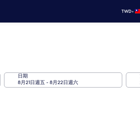
•
TWD
日期