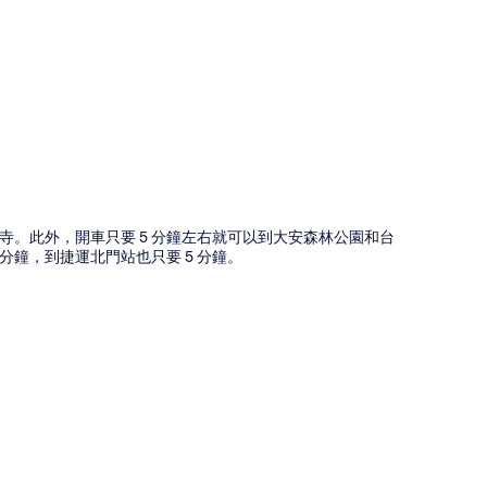
圖
寺。此外，開車只要 5 分鐘左右就可以到大安森林公園和台
分鐘，到捷運北門站也只要 5 分鐘。