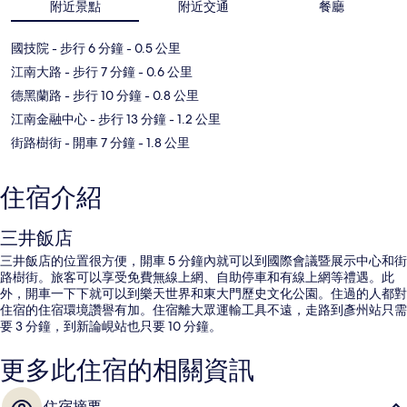
附近景點
附近交通
餐廳
國技院
- 步行 6 分鐘
- 0.5 公里
江南大路
- 步行 7 分鐘
- 0.6 公里
德黑蘭路
- 步行 10 分鐘
- 0.8 公里
江南金融中心
- 步行 13 分鐘
- 1.2 公里
街路樹街
- 開車 7 分鐘
- 1.8 公里
住宿介紹
三井飯店
三井飯店的位置很方便，開車 5 分鐘內就可以到國際會議暨展示中心和街
路樹街。旅客可以享受免費無線上網、自助停車和有線上網等禮遇。此
外，開車一下下就可以到樂天世界和東大門歷史文化公園。住過的人都對
住宿的住宿環境讚譽有加。住宿離大眾運輸工具不遠，走路到彥州站只需
要 3 分鐘，到新論峴站也只要 10 分鐘。
更多此住宿的相關資訊
住宿摘要