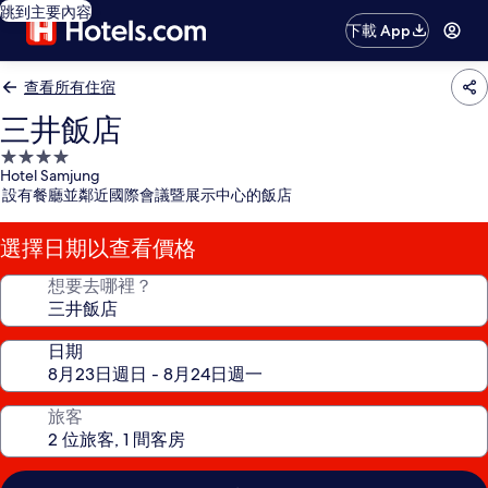
跳到主要內容
下載 App
查看所有住宿
三井飯店
4.0
Hotel Samjung
星
設有餐廳並鄰近國際會議暨展示中心的飯店
級
住
選擇日期以查看價格
宿
想要去哪裡？
日期
旅客