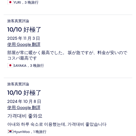
YURI，3 晚旅行
旅客真實評論
10/10 好極了
2025 年 11 月 3 日
使用 Google 翻譯
部屋が常に暖かく最高でした。 坂が急ですが、料金が安いので
コスパ最高です
SAYAKA，3 晚旅行
旅客真實評論
10/10 好極了
2024 年 10 月 8 日
使用 Google 翻譯
가격대비 좋와요
아내와 하루 숙소로 이용했는데, 가격대비 좋았습니다
HyunWoo，1 晚旅行