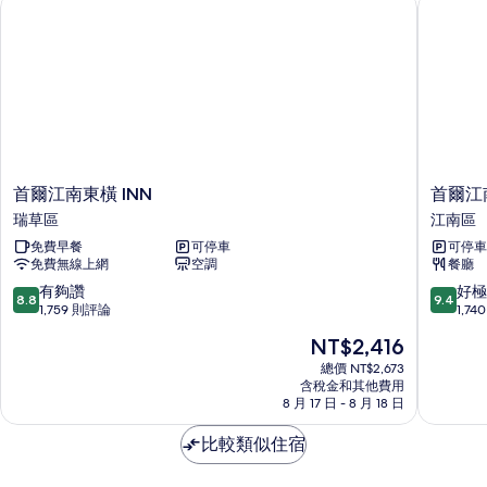
首爾江南東橫 INN
首爾江南
首
首
首爾江南東橫 INN
首爾江
爾
爾
瑞草區
江南區
江
江
免費早餐
可停車
可停車
南
南
免費無線上網
空調
餐廳
東
多
橫
米
8.8
9.4
有夠讚
好極
8.8
9.4
INN
飯
分，
分，
1,759 則評論
1,7
瑞
店
滿
滿
現
NT$2,416
草
江
分
分
在
區
南
10
10
總價 NT$2,673
價
含稅金和其他費用
區
分，
分，
格
8 月 17 日 - 8 月 18 日
有
好
為
夠
極
NT$2,416
比較類似住宿
讚，
了，
1,759
1,740
則
則