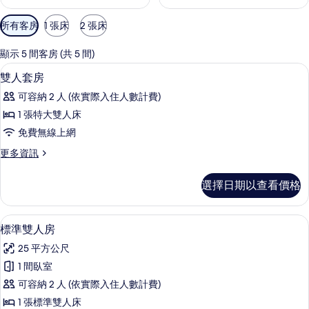
可
所有客房
1 張床
2 張床
用
的
顯示 5 間客房 (共 5 間)
客
羽絨被、客房內保險箱、書桌、熨斗/
顯
5
雙人套房
房
示
篩
可容納 2 人 (依實際入住人數計費)
雙
選
1 張特大雙人床
人
條
免費無線上網
套
件
更
更多資訊
房
多
的
雙
選擇日期以查看價格
人
所
套
有
房
羽絨被、客房內保險箱、書桌、熨斗/
顯
2
的
標準雙人房
相
示
詳
片
25 平方公尺
情
標
1 間臥室
準
可容納 2 人 (依實際入住人數計費)
雙
1 張標準雙人床