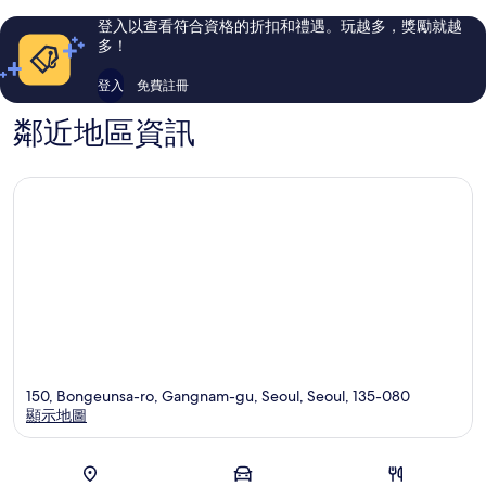
評
評
登入以查看符合資格的折扣和禮遇。玩越多，獎勵就越
論
論
多！
登入
免費註冊
鄰近地區資訊
150, Bongeunsa-ro, Gangnam-gu, Seoul, Seoul, 135-080
顯示地圖
地圖