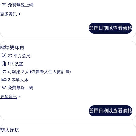
人
免費無線上網
房
更
更多資訊
的
多
所
標
選擇日期以查看價格
準
有
雙
相
人
羽絨被、客房內保險箱、書桌、熨斗/
顯
2
房
標準雙床房
片
示
的
27 平方公尺
詳
標
情
1 間臥室
準
可容納 2 人 (依實際入住人數計費)
雙
2 張單人床
床
免費無線上網
房
更
更多資訊
的
多
所
標
選擇日期以查看價格
準
有
雙
相
床
羽絨被、客房內保險箱、書桌、熨斗/
顯
6
房
雙人床房
片
示
的