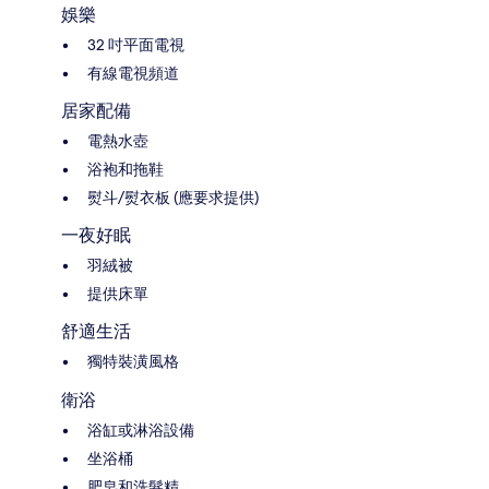
娛樂
32 吋平面電視
有線電視頻道
居家配備
電熱水壺
浴袍和拖鞋
熨斗/熨衣板 (應要求提供)
一夜好眠
羽絨被
提供床單
舒適生活
獨特裝潢風格
衛浴
浴缸或淋浴設備
坐浴桶
肥皂和洗髮精