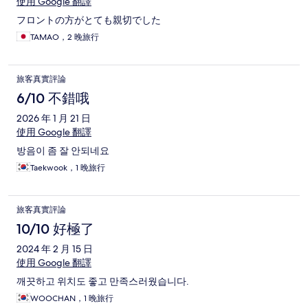
使用 Google 翻譯
フロントの方がとても親切でした
TAMAO，2 晚旅行
旅客真實評論
6/10 不錯哦
2026 年 1 月 21 日
使用 Google 翻譯
방음이 좀 잘 안되네요
Taekwook，1 晚旅行
旅客真實評論
10/10 好極了
2024 年 2 月 15 日
使用 Google 翻譯
깨끗하고 위치도 좋고 만족스러웠습니다.
WOOCHAN，1 晚旅行