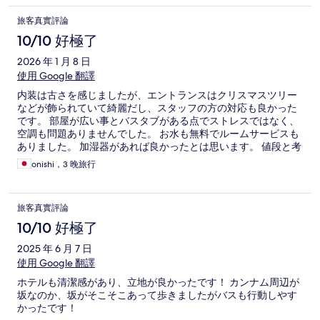
旅客真實評論
10/10 好極了
2026 年 1 月 8 日
使用 Google 翻譯
内装は古さを感じましたが、エントランスはクリスマスツリー
などが飾られていて綺麗だし、スタッフの方の対応も良かった
です。 部屋が広い事とバスタブがある点でストレスではなく、
空調も問題ありませんでした。 お水も無料でルームサービスも
ありました。 加湿器があれば良かったとは思います。 値段と考
えればとてもお得でよかったです。
onishi，3 晚旅行
旅客真實評論
10/10 好極了
2025 年 6 月 7 日
使用 Google 翻譯
ホテルも清潔感があり、立地が良かったです！ カンナム周辺が
坂なのか、坂がそこそこあって歩きましたがバスも行動しやす
かったです！