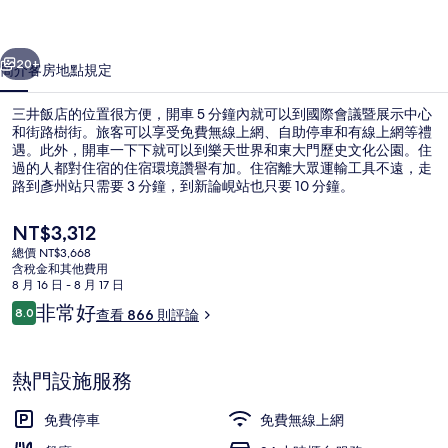
片
一個
下一個
集
20+
簡介
客房
地點
規定
三井飯店的位置很方便，開車 5 分鐘內就可以到國際會議暨展示中心
和街路樹街。旅客可以享受免費無線上網、自助停車和有線上網等禮
遇。此外，開車一下下就可以到樂天世界和東大門歷史文化公園。住
過的人都對住宿的住宿環境讚譽有加。住宿離大眾運輸工具不遠，走
路到彥州站只需要 3 分鐘，到新論峴站也只要 10 分鐘。
目
NT$3,312
前
總價 NT$3,668
的
含稅金和其他費用
鳥瞰角度
價
8 月 16 日 - 8 月 17 日
格
評
非常好
8.0
查看 866 則評論
是
8.0 分，滿分 10 分，
論
NT$3,312
熱門設施服務
免費停車
免費無線上網