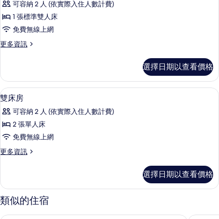
可容納 2 人 (依實際入住人數計費)
詳
雙
情
1 張標準雙人床
人
免費無線上網
床
更
更多資訊
房
多
的
雙
選擇日期以查看價格
人
所
床
有
房
羽絨被、客房內保險箱、書桌、熨斗/
顯
11
的
雙床房
相
示
詳
片
可容納 2 人 (依實際入住人數計費)
情
雙
2 張單人床
床
免費無線上網
房
更
更多資訊
的
多
所
雙
選擇日期以查看價格
床
有
房
相
的
類似的住宿
詳
片
情