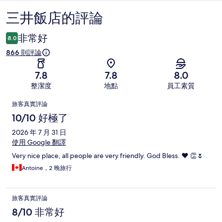
三井飯店的評論
評
論
非常好
8.0
866 則評論
7.8
7.8
8.0
整潔度
地點
員工素質
評
旅客真實評論
論
10/10 好極了
2026 年 7 月 31 日
使用 Google 翻譯
Very nice place, all people are very friendly. God Bless. ❤️ 👏🌷
Antoine，2 晚旅行
旅客真實評論
8/10 非常好