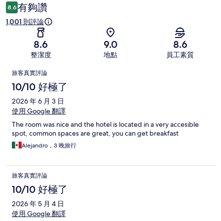
論
有夠讚
8.6
1,001 則評論
8.6
9.0
8.6
整潔度
地點
員工素質
評
旅客真實評論
論
10/10 好極了
2026 年 6 月 3 日
使用 Google 翻譯
The room was nice and the hotel is located in a very accesible
spot, common spaces are great, you can get breakfast
Alejandro，3 晚旅行
旅客真實評論
10/10 好極了
2026 年 5 月 4 日
使用 Google 翻譯