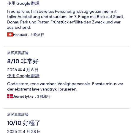
使用 Google 翻譯
Freundliche, hilfsbereites Personal, großzügige Zimmer mit
toller Ausstattung und stauraum. Im 7. Etage mit Blick auf Stadt,
Donau Park und Prater. Frühstück erfüllte den Zweck und war
ausreichend.
Hansueli，5 晚旅行
旅客真實評論
8/10 非常好
2026 年 4 月 6 日
使用 Google 翻譯
Gode store, rene værelser. Venligt personale. Eneste minus var
der ekstremt lave vandtryk i bruseren.
Jeanet Lykke，3 晚旅行
旅客真實評論
10/10 好極了
2025 年 4 月 28 日