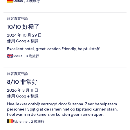
Stefan，4 晚旅行
旅客真實評論
10/10 好極了
2024 年 10 月 29 日
使用 Google 翻譯
Excellent hotel, great location Friendly, helpful staff
Sheila，3 晚旅行
旅客真實評論
8/10 非常好
2026 年 3 月 11 日
使用 Google 翻譯
Heel lekker ontbijt verzorgd door Suzanna. Zeer behulpzaam
personeel! Spijtig at de ramen niet op kipstand kunnen staan,
heel warm in de kamers en konden geen ramen open.
Fabienne，2 晚旅行