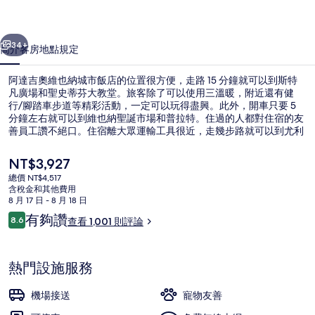
納
一個
下一個
城
34+
簡介
客房
地點
規定
市
阿達吉奧維也納城市飯店的位置很方便，走路 15 分鐘就可以到斯特
飯
凡廣場和聖史蒂芬大教堂。旅客除了可以使用三溫暖，附近還有健
行/腳踏車步道等精彩活動，一定可以玩得盡興。此外，開車只要 5
店
分鐘左右就可以到維也納聖誕市場和普拉特。住過的人都對住宿的友
的
善員工讚不絕口。住宿離大眾運輸工具很近，走幾步路就可以到尤利
烏斯-拉布廣場電車站，Hintere Zollamtsstraße 電車站則是走 3 分鐘
相
可以到。
目
NT$3,927
前
片
總價 NT$4,517
的
含稅金和其他費用
每日付費供應歐陸早餐
集
價
8 月 17 日 - 8 月 18 日
格
評
有夠讚
8.6
查看 1,001 則評論
是
8.6 分，滿分 10 分，
論
NT$3,927
熱門設施服務
機場接送
寵物友善