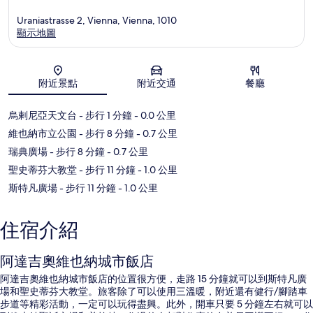
Uraniastrasse 2, Vienna, Vienna, 1010
顯示地圖
地圖
附近景點
附近交通
餐廳
烏剌尼亞天文台
- 步行 1 分鐘
- 0.0 公里
維也納市立公園
- 步行 8 分鐘
- 0.7 公里
瑞典廣場
- 步行 8 分鐘
- 0.7 公里
聖史蒂芬大教堂
- 步行 11 分鐘
- 1.0 公里
斯特凡廣場
- 步行 11 分鐘
- 1.0 公里
住宿介紹
阿達吉奧維也納城市飯店
阿達吉奧維也納城市飯店的位置很方便，走路 15 分鐘就可以到斯特凡廣
場和聖史蒂芬大教堂。旅客除了可以使用三溫暖，附近還有健行/腳踏車
步道等精彩活動，一定可以玩得盡興。此外，開車只要 5 分鐘左右就可以