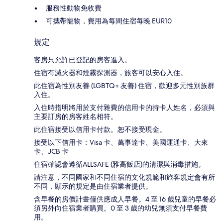
服務性動物免收費
可攜帶寵物，費用為每間住宿每晚 EUR10
規定
客房只允許已登記的房客進入。
住宿有滅火器和煙霧探測器，旅客可以安心入住。
此住宿為性別友善 (LGBTQ+ 友善) 住宿，歡迎多元性別族群
入住。
入住時指明將用於支付雜費的信用卡的持卡人姓名，必須與
主要訂房的房客姓名相符。
此住宿接受以信用卡付款。恕不接受現金。
接受以下信用卡：Visa 卡、萬事達卡、美國運通卡、大來
卡、JCB 卡
住宿確認會遵循ALLSAFE (雅高飯店)的清潔與消毒措施。
請注意，不同國家和不同住宿的文化規範和旅客規定會有所
不同，顯示的規定是由住宿業者提供。
含早餐的房價計畫僅供應成人早餐。4 至 16 歲兒童的早餐必
須另外向住宿業者購買。0 至 3 歲的幼兒無須支付早餐費
用。