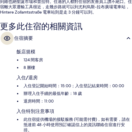
到維也納聖誕市場和普拉特。住過的人都對住宿的友善員工讚不絕口。住
宿離大眾運輸工具很近，走幾步路就可以到尤利烏斯-拉布廣場電車站，
Hintere Zollamtsstraße 電車站則是走 3 分鐘可以到。
更多此住宿的相關資訊
住宿摘要
飯店規模
124 間客房
8 層樓
入住/退房
入住登記開始時間：15:00；入住登記結束時間：00:00
辦理入住手續的最低年齡：18 歲
退房時間：11:00
入住特別注意事項
此住宿提供機場的接駁服務 (可能需付費)，如有需要，請在
抵達前 48 小時使用預訂確認信上的資訊聯絡住宿進行安
排。