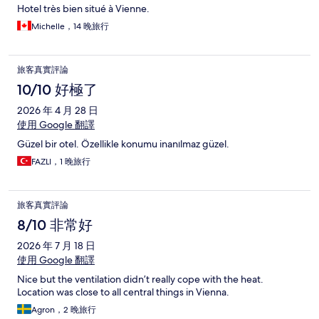
Hotel très bien situé à Vienne.
Michelle，14 晚旅行
旅客真實評論
10/10 好極了
2026 年 4 月 28 日
使用 Google 翻譯
Güzel bir otel. Özellikle konumu inanılmaz güzel.
FAZLI，1 晚旅行
旅客真實評論
8/10 非常好
2026 年 7 月 18 日
使用 Google 翻譯
Nice but the ventilation didn’t really cope with the heat.
Location was close to all central things in Vienna.
Agron，2 晚旅行