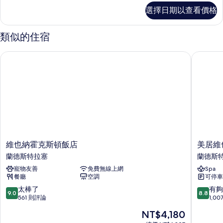
張
開
選擇日期以查看價格
放
標
式
準
客
類似的住宿
房,
雙
1
人
維也納霍克斯頓飯店
美居維也
張
床
標
準
或
雙
2
人
床
張
或
單
2
張
人
單
維
美
床
維也納霍克斯頓飯店
美居維
人
也
居
蘭德斯特拉塞
蘭德斯
的
床
納
維
的
寵物友善
免費無線上網
Spa
所
霍
也
詳
餐廳
空調
可停車
克
納
有
情
斯
畢
9.0
8.8
太棒了
有夠
9.0
8.8
相
頓
德
分，
分，
561 則評論
1,0
飯
邁
滿
滿
片
現
NT$4,180
店
亞
分
分
在