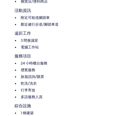
雜貨店/便利商店
活動資訊
附近可租借腳踏車
鄰近健行步道/腳踏車道
遠距工作
3 間會議室
電腦工作站
服務項目
24 小時櫃台服務
禮賓服務
旅遊諮詢/購票
乾洗/洗衣
行李寄放
多語服務人員
綜合設施
1 棟建築