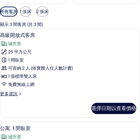
可
所有客房
1 張床
2 張床
用
的
顯示 3 間客房 (共 3 間)
客
高級開放式客房 | 低過敏寢具、客房
顯
7
高級開放式客房
房
示
篩
城市景
高
選
25 平方公尺
級
條
1 間臥室
開
件
可容納 2 人 (依實際入住人數計費)
放
1 張標準雙人床
式
免費無線上網
客
更
更多資訊
房
多
的
高
選擇日期以查看價格
級
所
開
有
放
低過敏寢具、客房內保險箱、書桌、隔
顯
9
式
公寓, 1 間臥室
相
示
客
片
城市景
房