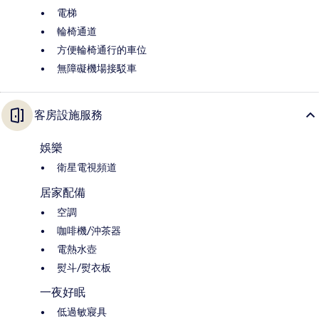
電梯
輪椅通道
方便輪椅通行的車位
無障礙機場接駁車
客房設施服務
娛樂
衛星電視頻道
居家配備
空調
咖啡機/沖茶器
電熱水壺
熨斗/熨衣板
一夜好眠
低過敏寢具