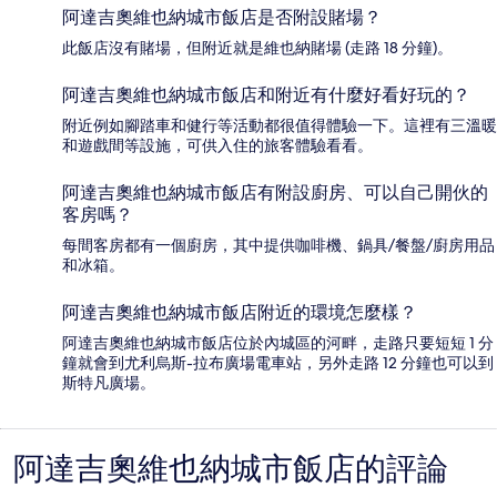
阿達吉奧維也納城市飯店是否附設賭場？
此飯店沒有賭場，但附近就是維也納賭場 (走路 18 分鐘)。
阿達吉奧維也納城市飯店和附近有什麼好看好玩的？
附近例如腳踏車和健行等活動都很值得體驗一下。這裡有三溫暖
和遊戲間等設施，可供入住的旅客體驗看看。
阿達吉奧維也納城市飯店有附設廚房、可以自己開伙的
客房嗎？
每間客房都有一個廚房，其中提供咖啡機、鍋具/餐盤/廚房用品
和冰箱。
阿達吉奧維也納城市飯店附近的環境怎麼樣？
阿達吉奧維也納城市飯店位於內城區的河畔，走路只要短短 1 分
鐘就會到尤利烏斯-拉布廣場電車站，另外走路 12 分鐘也可以到
斯特凡廣場。
阿達吉奧維也納城市飯店的評論
評