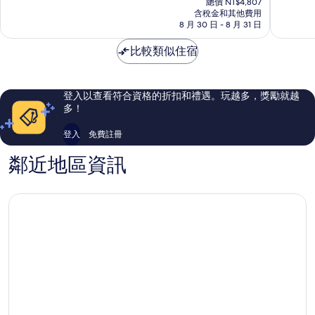
蘭
大
10
10
總價 NT$4,807
價
德
含稅金和其他費用
飯
分，
分，
格
8 月 30 日 - 8 月 31 日
斯
店
太
有
為
特
蘭
棒
夠
NT$4,180
比較類似住宿
拉
德
了，
讚，
塞
斯
561
1,007
特
則
則
拉
評
評
登入以查看符合資格的折扣和禮遇。玩越多，獎勵就越
塞
論
論
多！
登入
免費註冊
鄰近地區資訊