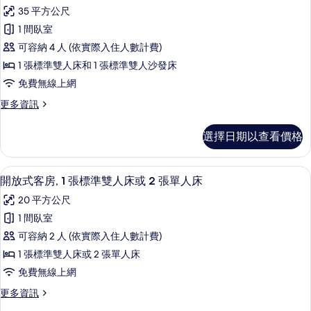
公
的
35 平方公尺
寓,
詳
1 間臥室
情
1
可容納 4 人 (依實際入住人數計費)
間
1 張標準雙人床和 1 張標準雙人沙發床
臥
免費無線上網
室
更
更多資訊
的
多
所
公
選擇日期以查看價格
寓,
有
1
相
間
低過敏寢具、客房內保險箱、書桌、隔
顯
7
臥
片
開放式客房, 1 張標準雙人床或 2 張單人床
示
室
20 平方公尺
的
開
詳
1 間臥室
放
情
可容納 2 人 (依實際入住人數計費)
式
1 張標準雙人床或 2 張單人床
客
免費無線上網
房,
更
更多資訊
1
多