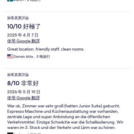
旅客真實評論
10/10 好極了
2025 年 4 月 7 日
使用 Google 翻譯
Great location, friendly staff, clean rooms.
Osman Atila，5 晚旅行
旅客真實評論
8/10 非常好
2026 年 5 月 19 日
使用 Google 翻譯
War ok, Zimmer war sehr groß (hatten Junior Suite) gebucht,
Espresso Maschine und Küchenausstattung war vorhanden,
zentrale Lage und super Anbindung an die öffentlichen
Verkehrsmittel. Einzige Schwäche war die Schallisolierung. Wir
waren im 3. Stock und der Verkehr und Lärm war zu hören.