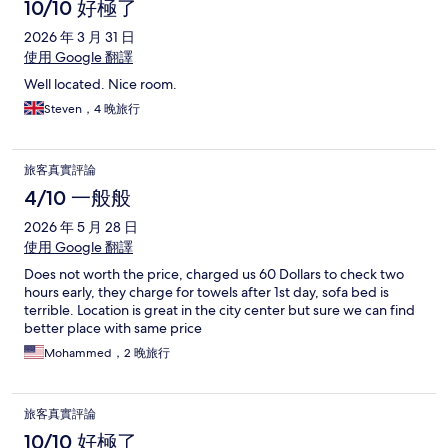
10/10 好極了
2026 年 3 月 31 日
使用 Google 翻譯
Well located. Nice room.
Steven，4 晚旅行
旅客真實評論
4/10 一般般
2026 年 5 月 28 日
使用 Google 翻譯
Does not worth the price, charged us 60 Dollars to check two
hours early, they charge for towels after 1st day, sofa bed is
terrible. Location is great in the city center but sure we can find
better place with same price
Mohammed，2 晚旅行
旅客真實評論
10/10 好極了