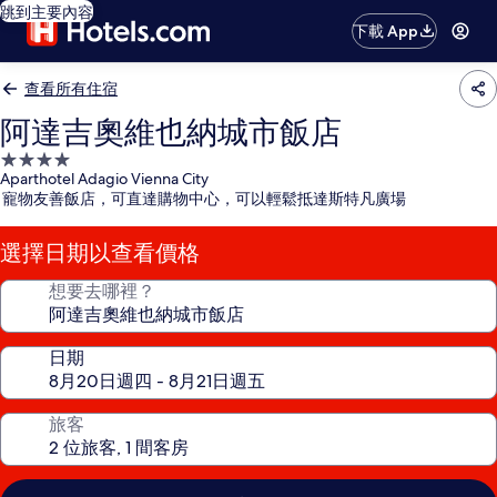
跳到主要內容
下載 App
查看所有住宿
阿達吉奧維也納城市飯店
4.0
Aparthotel Adagio Vienna City
星
寵物友善飯店，可直達購物中心，可以輕鬆抵達斯特凡廣場
級
住
選擇日期以查看價格
宿
想要去哪裡？
日期
旅客