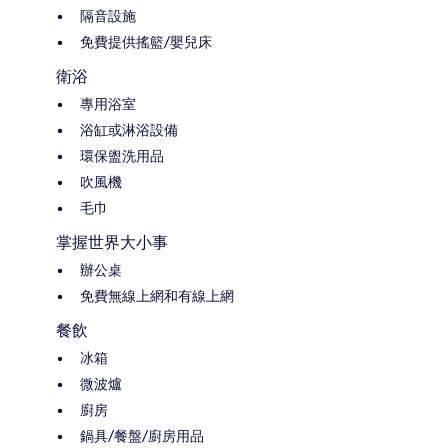
隔音設施
免費提供搖籃/嬰兒床
衛浴
專用浴室
浴缸或淋浴設備
環保盥洗用品
吹風機
毛巾
掌握世界大小事
辦公桌
免費無線上網和有線上網
餐飲
冰箱
微波爐
廚房
鍋具/餐盤/廚房用品