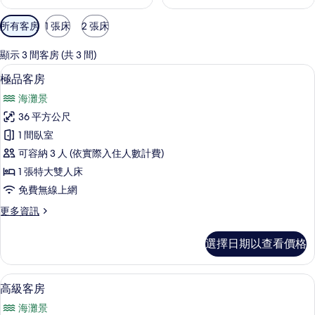
可
所有客房
1 張床
2 張床
用
的
顯示 3 間客房 (共 3 間)
客
極品客房 | 1 間臥室、高級寢具、羽絨
顯
15
極品客房
房
示
篩
海灘景
極
選
36 平方公尺
品
條
1 間臥室
客
件
可容納 3 人 (依實際入住人數計費)
房
1 張特大雙人床
的
免費無線上網
所
更
更多資訊
有
多
相
極
選擇日期以查看價格
品
片
客
房
高級客房 | 1 間臥室、高級寢具、羽絨
顯
15
的
高級客房
示
詳
海灘景
情