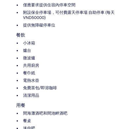
僅應要求提供住宿內停車空間
附設保全停車場，可付費露天停車場 自助停車 (每天
VND50000)
提供無障礙停車位
餐飲
小冰箱
爐台
微波爐
共用廚房
餐巾紙
電熱水壺
免費茶包/即溶咖啡
清潔用品
用餐
間海灘酒吧和間池畔酒吧
餐桌
迷你吧