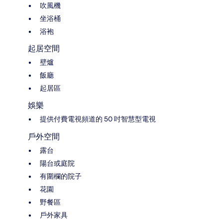
吹風機
坐浴桶
浴袍
起居空間
壁爐
飯廳
起居區
娛樂
提供付費電視頻道的 50 吋智慧型電視
戶外空間
露台
陽台或庭院
有圍欄的院子
花園
野餐區
戶外家具