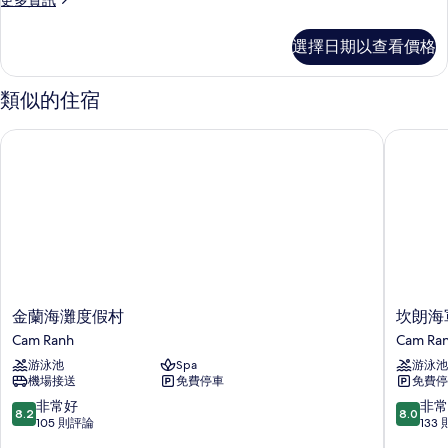
更多資訊
有
多
相
家
選擇日期以查看價格
庭
片
客
房
類似的住宿
的
詳
金蘭海灘度假村
坎朗海軍
情
金
坎
金蘭海灘度假村
坎朗海
蘭
朗
Cam Ranh
Cam Ra
海
海
游泳池
Spa
游泳池
灘
軍
機場接送
免費停車
免費停
度
飯
假
店
8.2
8.0
非常好
非常
8.2
8.0
村
Cam
分，
分，
105 則評論
133
Cam
Ranh
滿
滿