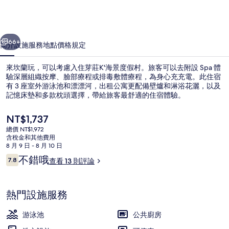
假
村
一個
下一個
的
66+
簡介
設施服務
地點
價格
規定
相
來坎蘭玩，可以考慮入住芽莊K'海景度假村。旅客可以去附設 Spa 體
片
驗深層組織按摩、臉部療程或排毒敷體療程，為身心充充電。此住宿
有 3 座室外游泳池和漂漂河，出租公寓更配備壁爐和淋浴花灑，以及
集
記憶床墊和多款枕頭選擇，帶給旅客最舒適的住宿體驗。
目
NT$1,737
前
總價 NT$1,972
的
含稅金和其他費用
價
8 月 9 日 - 8 月 10 日
3 座室外游泳池，提供泳池遮陽傘和日
格
評
不錯哦
7.8
查看 13 則評論
是
7.8 分，滿分 10 分，
論
NT$1,737
熱門設施服務
游泳池
公共廚房