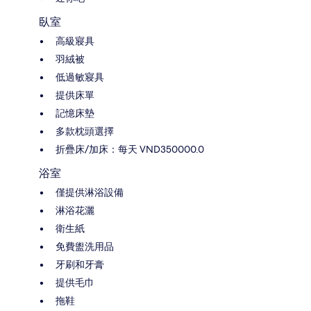
臥室
高級寢具
羽絨被
低過敏寢具
提供床單
記憶床墊
多款枕頭選擇
折疊床/加床：每天 VND350000.0
浴室
僅提供淋浴設備
淋浴花灑
衛生紙
免費盥洗用品
牙刷和牙膏
提供毛巾
拖鞋