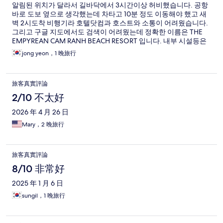
알림된 위치가 달라서 길바닥에서 3시간이상 허비했습니다. 공항
바로 도보 옆으로 생각했는데 차타고 10분 정도 이동해야 했고 새
벽 2시도착 비행기라 호텔닷컴과 호스트와 소통이 어려웠습니다.
그리고 구글 지도에서도 검색이 어려웠는데 정확한 이름은 THE
EMPYREAN CAM RANH BEACH RESORT 입니다. 내부 시설등은
너무나 좋은데 새벽에 이 곳을 선택한 유일한 이유인 공항 도보 위
jong yeon，1 晚旅行
치가 아닌것이 너무 화가납니다. 위치 표시 정확하게 하길 바랍니
다.
旅客真實評論
2/10 不太好
2026 年 4 月 26 日
Mary，2 晚旅行
旅客真實評論
8/10 非常好
2025 年 1 月 6 日
sungil，1 晚旅行