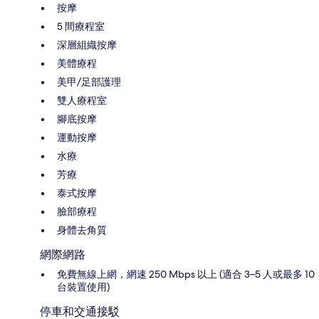
按摩
5 間療程室
深層組織按摩
美體療程
美甲/足部護理
雙人療程室
腳底按摩
運動按摩
水療
芳療
泰式按摩
臉部療程
身體去角質
網際網路
免費無線上網，網速 250 Mbps 以上 (適合 3–5 人或最多 10
台裝置使用)
停車和交通接駁