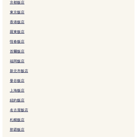
a
e
h
A
京都飯店
y
l
N
i
的
的
h
r
東京飯店
連
連
a
p
香港飯店
結
結
T
o
r
r
羅東飯店
a
t
n
的
恆春飯店
g
連
的
結
首爾飯店
連
結
福岡飯店
新北市飯店
曼谷飯店
上海飯店
紐約飯店
名古屋飯店
札幌飯店
那霸飯店