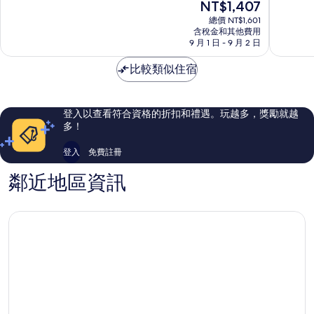
現
NT$1,407
Ranh
分
分
在
10
10
總價 NT$1,601
價
含稅金和其他費用
分，
分，
格
9 月 1 日 - 9 月 2 日
非
非
為
常
常
NT$1,407
比較類似住宿
好，
好，
105
133
則
則
評
評
登入以查看符合資格的折扣和禮遇。玩越多，獎勵就越
論
論
多！
登入
免費註冊
鄰近地區資訊