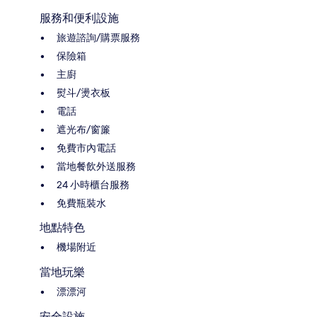
服務和便利設施
旅遊諮詢/購票服務
保險箱
主廚
熨斗/燙衣板
電話
遮光布/窗簾
免費市內電話
當地餐飲外送服務
24 小時櫃台服務
免費瓶裝水
地點特色
機場附近
當地玩樂
漂漂河
安全設施