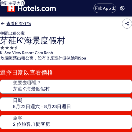
跳到主要內容
下載 App
查看所有住宿
整間出租公寓
芽莊K'海景度假村
3.5
K' Sea View Resort Cam Ranh
星
坎蘭海濱出租公寓，設有 3 座室外游泳池和Spa
級
住
選擇日期以查看價格
宿
想要去哪裡？
日期
旅客