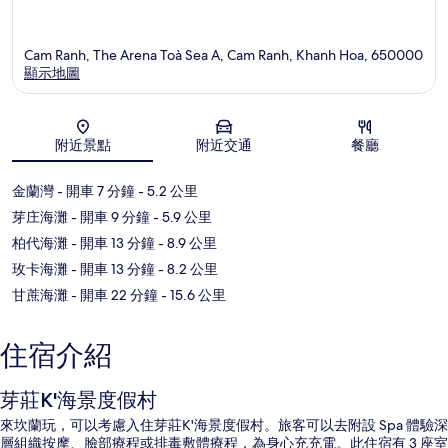
Cam Ranh, The Arena Toà Sea A, Cam Ranh, Khanh Hoa, 650000
顯示地圖
地圖
附近景點
附近交通
餐廳
金蘭灣
- 開車 7 分鐘
- 5.2 公里
芽庄海灘
- 開車 9 分鐘
- 5.9 公里
柏代海灘
- 開車 13 分鐘
- 8.9 公里
玫卡海灘
- 開車 13 分鐘
- 8.2 公里
甘蔗海灘
- 開車 22 分鐘
- 15.6 公里
住宿介紹
芽莊K'海景度假村
來坎蘭玩，可以考慮入住芽莊K'海景度假村。旅客可以去附設 Spa 體驗深
層組織按摩、臉部療程或排毒敷體療程，為身心充充電。此住宿有 3 座室