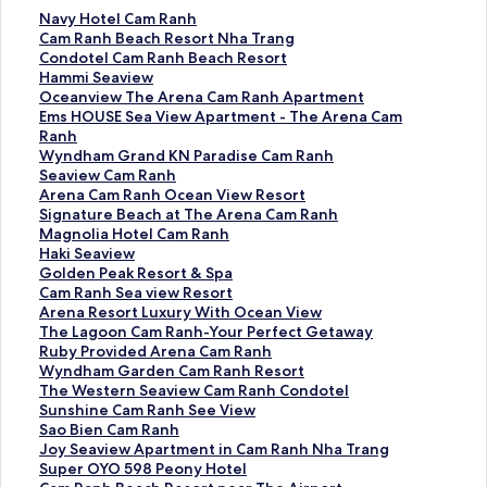
N
Navy Hotel Cam Ranh
a
C
Cam Ranh Beach Resort Nha Trang
v
a
C
Condotel Cam Ranh Beach Resort
y
m
o
H
Hammi Seaview
H
R
n
a
O
Oceanview The Arena Cam Ranh Apartment
o
a
d
m
c
E
Ems HOUSE Sea View Apartment - The Arena Cam
t
n
o
m
e
m
Ranh
e
h
t
i
a
s
W
Wyndham Grand KN Paradise Cam Ranh
l
B
e
S
n
H
y
S
Seaview Cam Ranh
C
e
l
e
v
O
n
e
A
Arena Cam Ranh Ocean View Resort
a
a
C
a
i
U
d
a
r
S
Signature Beach at The Arena Cam Ranh
m
c
a
v
e
S
h
v
e
i
M
Magnolia Hotel Cam Ranh
R
h
m
i
w
E
a
i
n
g
a
H
Haki Seaview
a
R
R
e
T
S
m
e
a
n
g
a
G
Golden Peak Resort & Spa
n
e
a
w
h
e
G
w
C
a
n
k
o
C
Cam Ranh Sea view Resort
h
s
n
的
e
a
r
C
a
t
o
i
l
a
A
Arena Resort Luxury With Ocean View
的
o
h
連
A
V
a
a
m
u
l
S
d
m
r
T
The Lagoon Cam Ranh-Your Perfect Getaway
連
r
B
結
r
i
n
m
R
r
i
e
e
R
e
h
R
Ruby Provided Arena Cam Ranh
結
t
e
e
e
d
R
a
e
a
a
n
a
n
e
u
W
Wyndham Garden Cam Ranh Resort
N
a
n
w
K
a
n
B
H
v
P
n
a
L
b
y
T
The Western Seaview Cam Ranh Condotel
h
c
a
A
N
n
h
e
o
i
e
h
R
a
y
n
h
S
Sunshine Cam Ranh See View
a
h
C
p
P
h
O
a
t
e
a
S
e
g
P
d
e
u
S
Sao Bien Cam Ranh
T
R
a
a
a
的
c
c
e
w
k
e
s
o
r
h
W
n
a
J
Joy Seaview Apartment in Cam Ranh Nha Trang
r
e
m
r
r
連
e
h
l
的
R
a
o
o
o
a
e
s
o
o
S
Super OYO 598 Peony Hotel