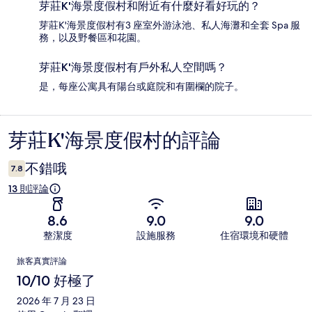
芽莊K'海景度假村和附近有什麼好看好玩的？
芽莊K'海景度假村有3 座室外游泳池、私人海灘和全套 Spa 服
務，以及野餐區和花園。
芽莊K'海景度假村有戶外私人空間嗎？
是，每座公寓具有陽台或庭院和有圍欄的院子。
芽莊K'海景度假村的評論
評
論
不錯哦
7.8
13 則評論
8.6
9.0
9.0
整潔度
設施服務
住宿環境和硬體
評
旅客真實評論
論
10/10 好極了
2026 年 7 月 23 日