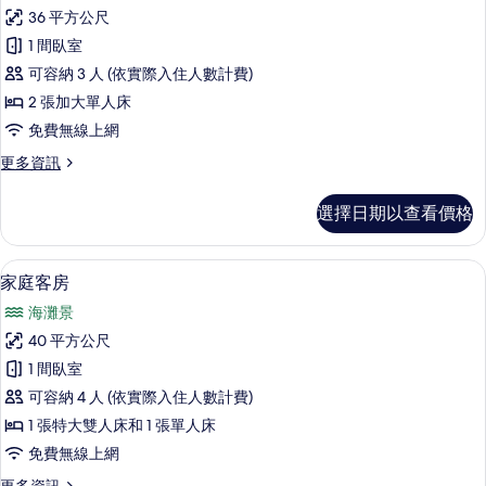
高
36 平方公尺
級
1 間臥室
客
可容納 3 人 (依實際入住人數計費)
房
2 張加大單人床
的
免費無線上網
所
更
更多資訊
有
多
相
高
選擇日期以查看價格
級
片
客
房
家庭客房 | 1 間臥室、高級寢具、羽絨
顯
6
的
家庭客房
示
詳
海灘景
情
家
40 平方公尺
庭
1 間臥室
客
可容納 4 人 (依實際入住人數計費)
房
1 張特大雙人床和 1 張單人床
的
免費無線上網
所
更