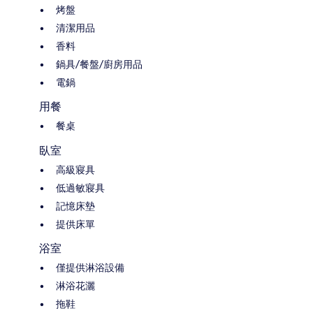
烤盤
清潔用品
香料
鍋具/餐盤/廚房用品
電鍋
用餐
餐桌
臥室
高級寢具
低過敏寢具
記憶床墊
提供床單
浴室
僅提供淋浴設備
淋浴花灑
拖鞋