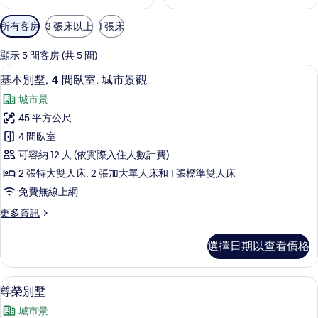
可
所有客房
3 張床以上
1 張床
用
的
顯示 5 間客房 (共 5 間)
客
基本別墅, 4 間臥室, 城市景觀 | 樓層平
顯
6
基本別墅, 4 間臥室, 城市景觀
房
示
篩
城市景
基
選
45 平方公尺
本
條
4 間臥室
別
件
可容納 12 人 (依實際入住人數計費)
墅,
2 張特大雙人床, 2 張加大單人床和 1 張標準雙人床
4
免費無線上網
間
更
更多資訊
臥
多
室,
基
選擇日期以查看價格
本
城
別
市
墅,
尊榮別墅 | 高級寢具、記憶床墊、書
顯
4
4
景
尊榮別墅
示
間
觀
城市景
臥