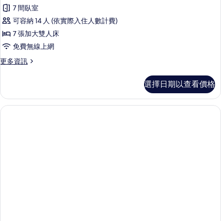
尊
的
室,
7 間臥室
榮
城
所
可容納 14 人 (依實際入住人數計費)
市
別
有
景
7 張加大雙人床
墅
觀
相
免費無線上網
的
的
片
詳
更
更多資訊
所
情
多
有
尊
選擇日期以查看價格
榮
相
別
片
墅
的
詳
情