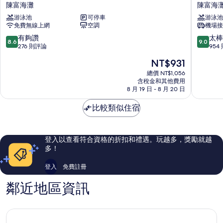
葉
莊
陳富海灘
陳富海
公
Vinpearl
游泳池
可停車
游泳池
寓
Beachfr
免費無線上網
空調
機場接
飯
度
店
假
8.6
9.0
有夠讚
太棒
8.6
9.0
陳
村
分，
分，
276 則評論
954
富
陳
滿
滿
現
NT$931
海
富
分
分
在
灘
海
10
10
總價 NT$1,056
價
含稅金和其他費用
灘
分，
分，
格
8 月 19 日 - 8 月 20 日
有
太
為
夠
棒
NT$931
比較類似住宿
讚，
了，
276
954
則
則
評
評
登入以查看符合資格的折扣和禮遇。玩越多，獎勵就越
論
論
多！
登入
免費註冊
鄰近地區資訊