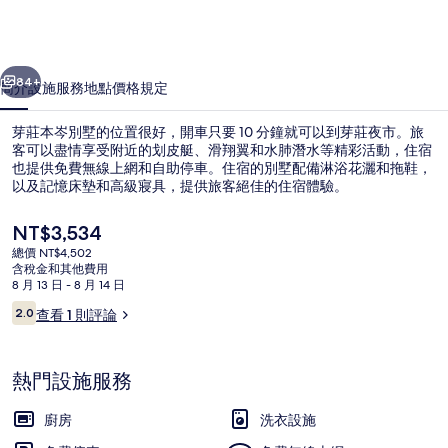
墅
的
一個
下一個
相
84+
簡介
設施服務
地點
價格
規定
片
芽莊本岑別墅的位置很好，開車只要 10 分鐘就可以到芽莊夜市。旅
集
客可以盡情享受附近的划皮艇、滑翔翼和水肺潛水等精彩活動，住宿
也提供免費無線上網和自助停車。住宿的別墅配備淋浴花灑和拖鞋，
以及記憶床墊和高級寢具，提供旅客絕佳的住宿體驗。
目
NT$3,534
前
總價 NT$4,502
的
含稅金和其他費用
價
8 月 13 日 - 8 月 14 日
基本別墅, 4 間臥室, 城市景觀 | 樓層平
格
評
2.0
查看 1 則評論
是
2.0 分，滿分 10 分，
論
NT$3,534
熱門設施服務
廚房
洗衣設施