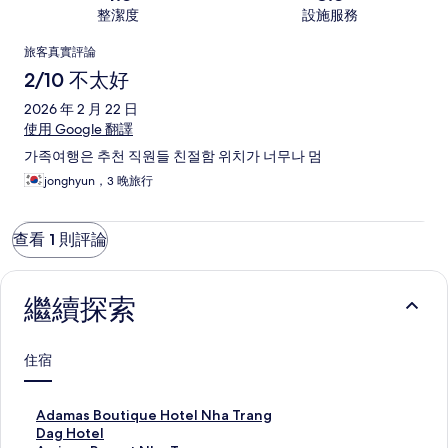
整潔度
設施服務
評
旅客真實評論
論
2/10 不太好
2026 年 2 月 22 日
使用 Google 翻譯
가족여행은 추천 직원들 친절함 위치가 너무나 멈
jonghyun，3 晚旅行
查看 1 則評論
繼續探索
住宿
A
Adamas Boutique Hotel Nha Trang
d
D
Dag Hotel