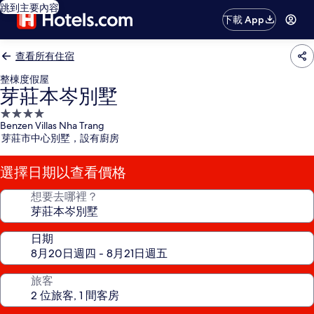
跳到主要內容
下載 App
查看所有住宿
整棟度假屋
芽莊本岑別墅
4.0
Benzen Villas Nha Trang
星
芽莊市中心別墅，設有廚房
級
住
選擇日期以查看價格
宿
想要去哪裡？
日期
旅客