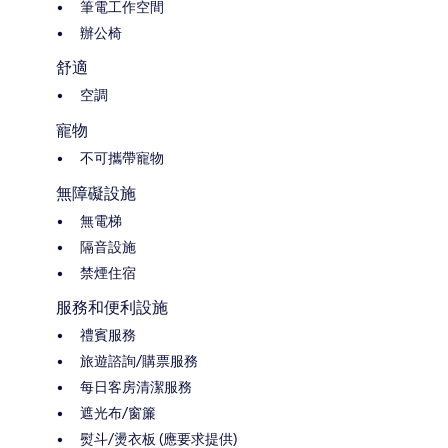
筆電工作空間
辦公椅
舒適
空調
寵物
不可攜帶寵物
無障礙設施
無電梯
隔音設施
禁煙住宿
服務和便利設施
禮賓服務
旅遊諮詢/購票服務
每日客房清潔服務
遮光布/窗簾
熨斗/燙衣板 (應要求提供)