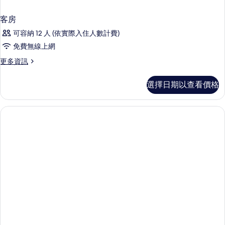
客房
可容納 12 人 (依實際入住人數計費)
免費無線上網
更
更多資訊
多
客
選擇日期以查看價格
房
的
詳
情