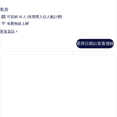
客房
可容納 14 人 (依實際入住人數計費)
免費無線上網
更
更多資訊
多
客
選擇日期以查看價格
房
的
詳
情