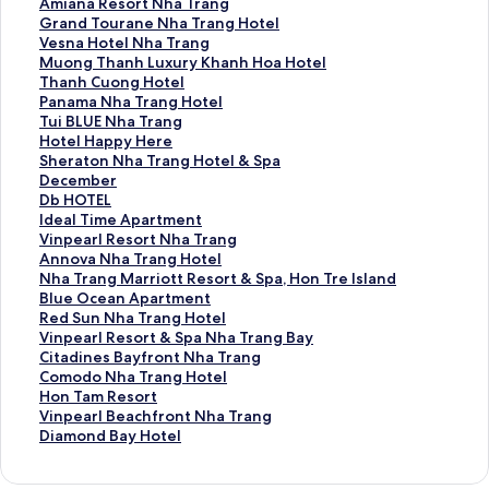
a
a
A
Amiana Resort Nha Trang
m
g
m
G
Grand Tourane Nha Trang Hotel
a
H
i
r
V
Vesna Hotel Nha Trang
s
o
a
a
e
M
Muong Thanh Luxury Khanh Hoa Hotel
B
t
n
n
s
u
T
Thanh Cuong Hotel
o
e
a
d
n
o
h
P
Panama Nha Trang Hotel
u
l
R
T
a
n
a
a
T
Tui BLUE Nha Trang
t
的
e
o
H
g
n
n
u
H
Hotel Happy Here
i
連
s
u
o
T
h
a
i
o
S
Sheraton Nha Trang Hotel & Spa
q
結
o
r
t
h
C
m
B
t
h
D
December
u
r
a
e
a
u
a
L
e
e
e
D
Db HOTEL
e
t
n
l
n
o
N
U
l
r
c
b
I
Ideal Time Apartment
H
N
e
N
h
n
h
E
H
a
e
H
d
V
Vinpearl Resort Nha Trang
o
h
N
h
L
g
a
N
a
t
m
O
e
i
A
Annova Nha Trang Hotel
t
a
h
a
u
H
T
h
p
o
b
T
a
n
n
N
Nha Trang Marriott Resort & Spa, Hon Tre Island
e
T
a
T
x
o
r
a
p
n
e
E
l
p
n
h
B
Blue Ocean Apartment
l
r
T
r
u
t
a
T
y
N
r
L
T
e
o
a
l
R
Red Sun Nha Trang Hotel
N
a
r
a
r
e
n
r
H
h
的
的
i
a
v
T
u
e
V
Vinpearl Resort & Spa Nha Trang Bay
h
n
a
n
y
l
g
a
e
a
連
連
m
r
a
r
e
d
i
C
Citadines Bayfront Nha Trang
a
g
n
g
K
的
H
n
r
T
結
結
e
l
N
a
O
S
n
i
C
Comodo Nha Trang Hotel
T
的
g
的
h
連
o
g
e
r
A
R
h
n
c
u
p
t
o
H
Hon Tam Resort
r
連
H
連
a
結
t
的
的
a
p
e
a
g
e
n
e
a
m
o
V
Vinpearl Beachfront Nha Trang
a
結
o
結
n
e
連
連
n
a
s
T
M
a
N
a
d
o
n
i
D
Diamond Bay Hotel
n
t
h
l
結
結
g
r
o
r
a
n
h
r
i
d
T
n
i
g
e
H
的
H
t
r
a
r
A
a
l
n
o
a
p
a