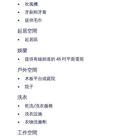
吹風機
牙刷和牙膏
提供毛巾
起居空間
起居區
娛樂
提供有線頻道的 45 吋平面電視
戶外空間
木板平台或庭院
院子
洗衣
乾洗/洗衣服務
洗衣設施
衣物洗滌劑
工作空間