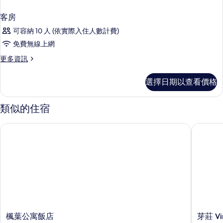
客房
可容納 10 人 (依實際入住人數計費)
免費無線上網
更
更多資訊
多
客
選擇日期以查看價格
房
的
詳
類似的住宿
情
楓葉公寓飯店
芽莊 Vinp
楓
芽
楓葉公寓飯店
芽莊 Vi