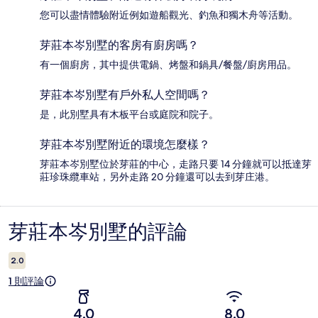
您可以盡情體驗附近例如遊船觀光、釣魚和獨木舟等活動。
芽莊本岑別墅的客房有廚房嗎？
有一個廚房，其中提供電鍋、烤盤和鍋具/餐盤/廚房用品。
芽莊本岑別墅有戶外私人空間嗎？
是，此別墅具有木板平台或庭院和院子。
芽莊本岑別墅附近的環境怎麼樣？
芽莊本岑別墅位於芽莊的中心，走路只要 14 分鐘就可以抵達芽
莊珍珠纜車站，另外走路 20 分鐘還可以去到芽庄港。
芽莊本岑別墅的評論
評
論
2.0
1 則評論
4.0
8.0