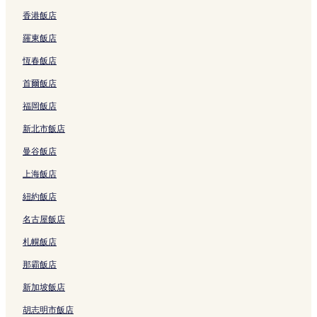
a
香港飯店
n
d
羅東飯店
的
連
恆春飯店
結
首爾飯店
福岡飯店
新北市飯店
曼谷飯店
上海飯店
紐約飯店
名古屋飯店
札幌飯店
那霸飯店
新加坡飯店
胡志明市飯店