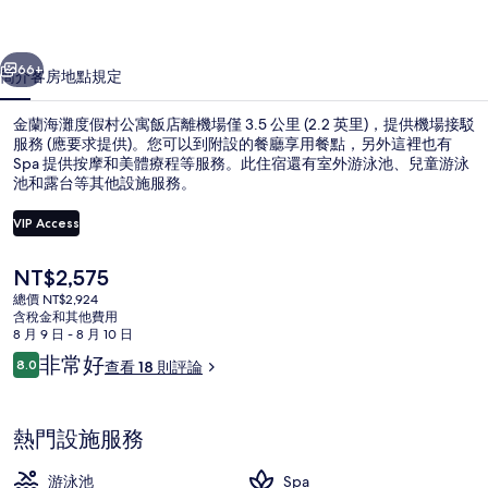
村
一個
下一個
公
66+
簡介
客房
地點
規定
寓
金蘭海灘度假村公寓飯店離機場僅 3.5 公里 (2.2 英里)，提供機場接駁
飯
服務 (應要求提供)。您可以到附設的餐廳享用餐點，另外這裡也有
Spa 提供按摩和美體療程等服務。此住宿還有室外游泳池、兒童游泳
店
池和露台等其他設施服務。
的
VIP Access
相
片
目
NT$2,575
前
總價 NT$2,924
位於海灘上、白沙
集
的
含稅金和其他費用
價
8 月 9 日 - 8 月 10 日
格
評
非常好
8.0
查看 18 則評論
是
8.0 分，滿分 10 分，
論
NT$2,575
熱門設施服務
游泳池
Spa