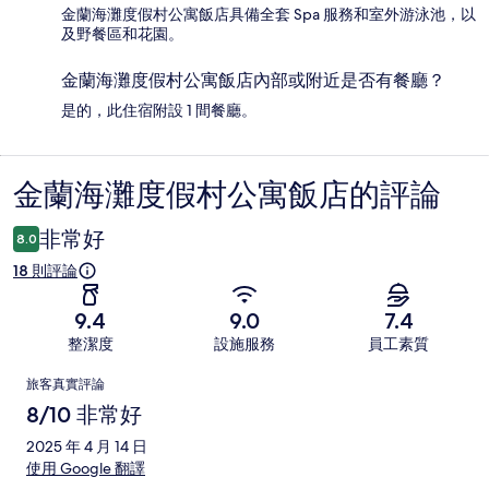
金蘭海灘度假村公寓飯店具備全套 Spa 服務和室外游泳池，以
及野餐區和花園。
金蘭海灘度假村公寓飯店內部或附近是否有餐廳？
是的，此住宿附設 1 間餐廳。
金蘭海灘度假村公寓飯店的評論
評
論
非常好
8.0
18 則評論
9.4
9.0
7.4
整潔度
設施服務
員工素質
評
旅客真實評論
論
8/10 非常好
2025 年 4 月 14 日
使用 Google 翻譯