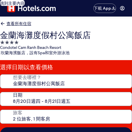
跳到主要內容
下載 App
查看所有住宿
金蘭海灘度假村公寓飯店
4.0
Condotel Cam Ranh Beach Resort
星
坎蘭海濱飯店，設有Spa和室外游泳池
級
住
選擇日期以查看價格
宿
想要去哪裡？
日期
旅客