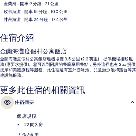
金蘭灣
- 開車 9 分鐘
- 7.1 公里
玫卡海灘
- 開車 15 分鐘
- 10.0 公里
甘蔗海灘
- 開車 24 分鐘
- 17.4 公里
住宿介紹
金蘭海灘度假村公寓飯店
金蘭海灘度假村公寓飯店離機場僅 3.5 公里 (2.2 英里)，提供機場接駁服
務 (應要求提供)。您可以到附設的餐廳享用餐點，另外這裡也有 Spa 提供
按摩和美體療程等服務。此住宿還有室外游泳池、兒童游泳池和露台等其
他設施服務。
更多此住宿的相關資訊
住宿摘要
飯店規模
22 間客房
入住/退房