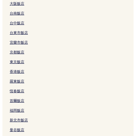
的
G
的
r
C
連
a
a
m
m
s
大阪飯店
連
e
連
t
a
結
n
n
e
R
o
結
t
結
的
m
g
h
n
a
r
台南飯店
a
連
R
B
的
t
n
t
w
結
a
e
連
-
h
的
台中飯店
a
n
a
結
T
的
連
台東市飯店
y
h
c
h
連
結
的
的
h
e
結
宜蘭市飯店
連
連
s
A
結
結
i
r
京都飯店
d
e
e
n
東京飯店
的
a
香港飯店
連
C
結
a
羅東飯店
m
R
恆春飯店
a
n
首爾飯店
h
的
福岡飯店
連
新北市飯店
結
曼谷飯店