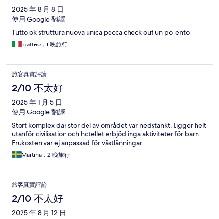
2025 年 8 月 8 日
使用 Google 翻譯
Tutto ok struttura nuova unica pecca check out un po lento
matteo，1 晚旅行
旅客真實評論
2/10 不太好
2025 年 1 月 5 日
使用 Google 翻譯
Stort komplex där stor del av området var nedstänkt. Ligger helt
utanför civilisation och hotellet erbjöd inga aktiviteter för barn.
Frukosten var ej anpassad för västlänningar.
Martina，2 晚旅行
旅客真實評論
2/10 不太好
2025 年 8 月 12 日