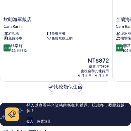
坎
金
坎朗海軍飯店
金蘭海
朗
蘭
Cam Ranh
Cam Ra
海
海
游泳池
免費早餐
游泳池
軍
灘
免費停車
免費無線上網
機場接
飯
度
店
假
8.0
8.2
非常好
非常
8.0
8.2
Cam
村
分，
分，
133 則評論
105
Ranh
Cam
滿
滿
現
NT$872
Ranh
分
分
在
10
10
總價 NT$989
價
含稅金和其他費用
分，
分，
格
9 月 5 日 - 9 月 6 日
非
非
為
常
常
NT$872
比較類似住宿
好，
好，
133
105
則
則
評
評
登入以查看符合資格的折扣和禮遇。玩越多，獎勵就越
論
論
多！
登入
免費註冊