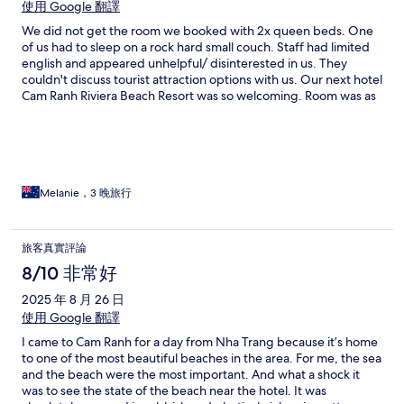
使用 Google 翻譯
We did not get the room we booked with 2x queen beds. One
of us had to sleep on a rock hard small couch. Staff had limited
english and appeared unhelpful/ disinterested in us. They
couldn't discuss tourist attraction options with us. Our next hotel
Cam Ranh Riviera Beach Resort was so welcoming. Room was as
we had booked. Staff spoke english and were very helpful and
couldn't do enough for us. Wow what a difference.
Melanie，3 晚旅行
旅客真實評論
8/10 非常好
2025 年 8 月 26 日
使用 Google 翻譯
I came to Cam Ranh for a day from Nha Trang because it’s home
to one of the most beautiful beaches in the area. For me, the sea
and the beach were the most important. And what a shock it
was to see the state of the beach near the hotel. It was