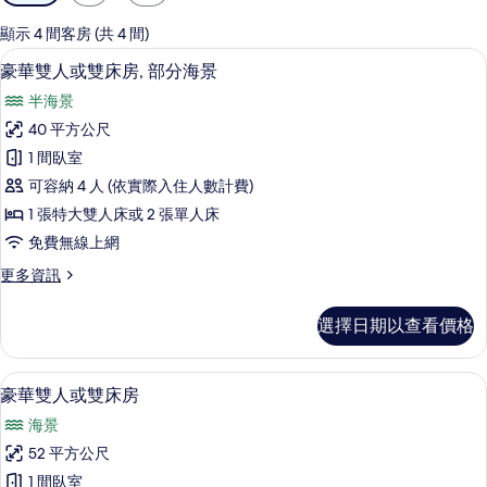
用
的
顯示 4 間客房 (共 4 間)
客
豪華雙人或雙床房, 部分海景 | 高級
顯
23
豪華雙人或雙床房, 部分海景
房
示
篩
半海景
豪
選
40 平方公尺
華
條
1 間臥室
雙
件
可容納 4 人 (依實際入住人數計費)
人
1 張特大雙人床或 2 張單人床
或
免費無線上網
雙
更
更多資訊
床
多
房,
豪
選擇日期以查看價格
華
部
雙
分
人
高級寢具、迷你吧、書桌、筆電工作空
顯
14
或
豪華雙人或雙床房
海
示
雙
景
海景
床
豪
房,
的
52 平方公尺
華
部
所
1 間臥室