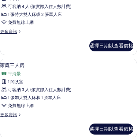
分
雙
海
有
可容納 4 人 (依實際入住人數計費)
人
景
相
1 張特大雙人床或 2 張單人床
的
或
片
免費無線上網
詳
雙
情
更
更多資訊
床
多
房
豪
選擇日期以查看價格
華
的
雙
所
人
家庭三人房 | 高級寢具、迷你吧、書
顯
7
或
家庭三人房
有
示
雙
相
半海景
床
家
房
片
1 間臥室
庭
的
可容納 3 人 (依實際入住人數計費)
詳
三
情
1 張加大雙人床和 1 張單人床
人
免費無線上網
房
更
更多資訊
的
多
所
家
選擇日期以查看價格
庭
有
三