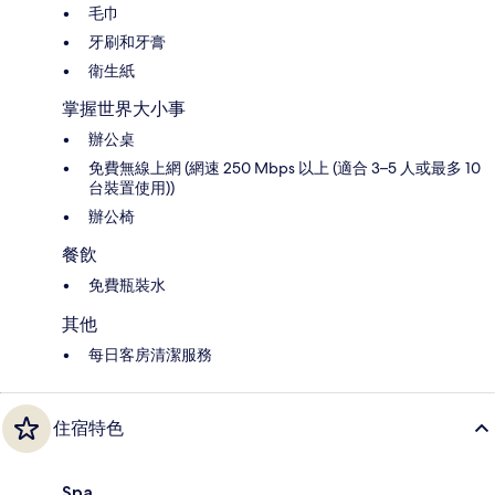
毛巾
牙刷和牙膏
衛生紙
掌握世界大小事
辦公桌
免費無線上網 (網速 250 Mbps 以上 (適合 3–5 人或最多 10
台裝置使用))
辦公椅
餐飲
免費瓶裝水
其他
每日客房清潔服務
住宿特色
Spa