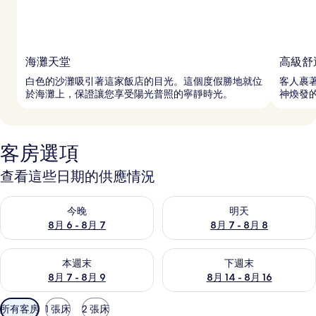
海灘天堂
高級舒
白色的沙灘吸引著這家飯店的目光。這個度假勝地就位
客人裹
於海灘上，保證讓您享受陽光普照的寧靜時光。
神煥發
客房選項
查看這些日期的供應情況
查看今晚 (8月 6 - 8月 7) 的供應情況
查看明天 (8月 7 - 8月 8) 的
今晚
明天
8月 6 - 8月 7
8月 7 - 8月 8
查看本週末 (8月 7 - 8月 9) 的供應情況
查看下週末 (8月 14 - 8月 16)
本週末
下週末
8月 7 - 8月 9
8月 14 - 8月 16
可
所有客房
1 張床
2 張床