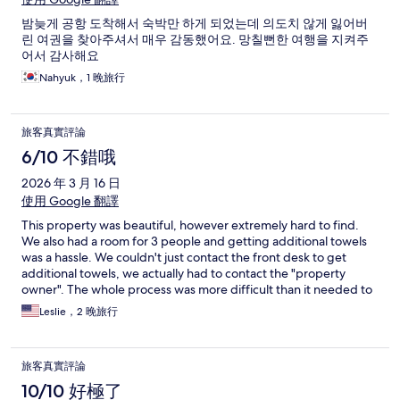
밤늦게 공항 도착해서 숙박만 하게 되었는데 의도치 않게 잃어버
린 여권을 찾아주셔서 매우 감동했어요. 망칠뻔한 여행을 지켜주
어서 감사해요
Nahyuk，1 晚旅行
旅客真實評論
6/10 不錯哦
2026 年 3 月 16 日
使用 Google 翻譯
This property was beautiful, however extremely hard to find.
We also had a room for 3 people and getting additional towels
was a hassle. We couldn't just contact the front desk to get
additional towels, we actually had to contact the "property
owner". The whole process was more difficult than it needed to
be for additional necessities
Leslie，2 晚旅行
旅客真實評論
10/10 好極了