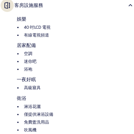
客房設施服務
娛樂
40 吋LCD 電視
有線電視頻道
居家配備
空調
迷你吧
浴袍
一夜好眠
高級寢具
衛浴
淋浴花灑
僅提供淋浴設備
免費盥洗用品
吹風機