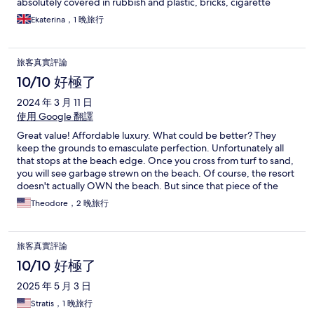
absolutely covered in rubbish and plastic, bricks, cigarette
butts, and more. There were bags and bottles floating in the
Ekaterina，1 晚旅行
sea. Around the sun loungers, I found leftover coconuts from
cocktails, old shoes, plastic tableware—all of which I ended up
cleaning up myself. The hotel staff did absolutely nothing to
旅客真實評論
maintain or clean the beach. The sea itself is beautiful, the water
is clear, and the sand is white, but people clearly don’t
10/10 好極了
appreciate or take care of it. They litter and leave everything
2024 年 3 月 11 日
behind. The apartment was clean and lovely, just like in the
photos. The hotel and its grounds are well-maintained and
使用 Google 翻譯
green. The swimming pool is large, though the water was
Great value! Affordable luxury. What could be better? They
murky. Breakfast is mostly Asian cuisine, but there are a few
keep the grounds to emasculate perfection. Unfortunately all
European options available.
that stops at the beach edge. Once you cross from turf to sand,
you will see garbage strewn on the beach. Of course, the resort
doesn't actually OWN the beach. But since that piece of the
ocean fronts their property, I see no reason why they can't send
Theodore，2 晚旅行
out their grounds keepers every morning to pick up the trash.
Would make for a much more pleasant experience for the
guests. I rented one their inflatable sup boards. The equipment
旅客真實評論
was poorly maintained in that the board components were
incomplete or did not function properly. I gave up my session
10/10 好極了
and turned my equipment in early.
2025 年 5 月 3 日
Stratis，1 晚旅行