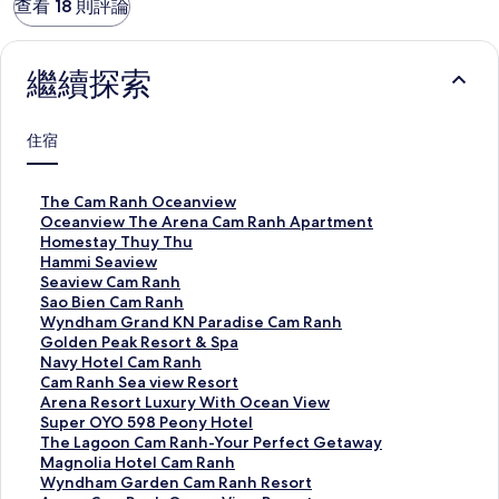
查看 18 則評論
繼續探索
住宿
T
The Cam Ranh Oceanview
h
O
Oceanview The Arena Cam Ranh Apartment
e
c
H
Homestay Thuy Thu
C
e
o
H
Hammi Seaview
a
a
m
a
S
Seaview Cam Ranh
m
n
e
m
e
S
Sao Bien Cam Ranh
R
v
s
m
a
a
W
Wyndham Grand KN Paradise Cam Ranh
a
i
t
i
v
o
y
G
Golden Peak Resort & Spa
n
e
a
S
i
B
n
o
N
Navy Hotel Cam Ranh
h
w
y
e
e
i
d
l
a
C
Cam Ranh Sea view Resort
O
T
T
a
w
e
h
d
v
a
A
Arena Resort Luxury With Ocean View
c
h
h
v
C
n
a
e
y
m
r
S
Super OYO 598 Peony Hotel
e
e
u
i
a
C
m
n
H
R
e
u
T
The Lagoon Cam Ranh-Your Perfect Getaway
a
A
y
e
m
a
G
P
o
a
n
p
h
M
Magnolia Hotel Cam Ranh
n
r
T
w
R
m
r
e
t
n
a
e
e
a
W
Wyndham Garden Cam Ranh Resort