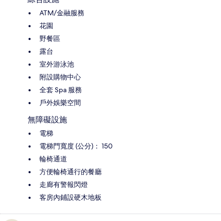
ATM/金融服務
花園
野餐區
露台
室外游泳池
附設購物中心
全套 Spa 服務
戶外娛樂空間
無障礙設施
電梯
電梯門寬度 (公分)： 150
輪椅通道
方便輪椅通行的餐廳
走廊有警報閃燈
客房內鋪設硬木地板