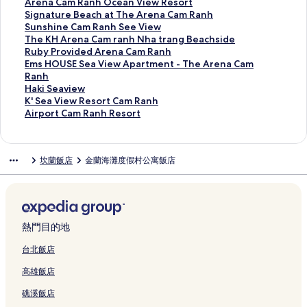
v
e
h
的
a
R
a
a
e
h
R
r
L
g
y
A
Arena Cam Ranh Ocean View Resort
i
n
u
連
n
a
n
k
l
S
e
O
a
n
n
r
S
Signature Beach at The Arena Cam Ranh
e
a
的
結
h
n
d
R
C
e
s
Y
g
o
d
e
i
S
Sunshine Cam Ranh See View
w
C
連
的
h
K
e
a
a
o
O
o
l
h
n
g
u
T
The KH Arena Cam ranh Nha trang Beachside
的
a
結
連
的
N
s
m
v
r
5
o
i
a
a
n
n
h
R
Ruby Provided Arena Cam Ranh
連
m
結
連
P
o
R
i
t
9
n
a
m
C
a
s
e
u
E
Ems HOUSE Sea View Apartment - The Arena Cam
結
R
結
a
r
a
e
L
8
C
H
G
a
t
h
K
b
m
Ranh
a
r
t
n
w
u
P
a
o
a
m
u
i
H
y
s
H
Haki Seaview
n
a
&
h
R
x
e
m
t
r
R
r
n
A
P
H
a
K
K' Sea View Resort Cam Ranh
h
d
S
的
e
u
o
R
e
d
a
e
e
r
r
O
k
'
A
Airport Cam Ranh Resort
A
i
p
連
s
r
n
a
l
e
n
B
C
e
o
U
i
S
i
p
s
a
結
o
y
y
n
C
n
h
e
a
n
v
S
S
e
r
a
e
的
r
W
H
h
a
C
O
a
m
a
i
E
e
a
p
坎蘭飯店
金蘭海灘度假村公寓飯店
r
C
連
t
i
o
-
m
a
c
c
R
C
d
S
a
V
o
t
a
結
的
t
t
Y
R
m
e
h
a
a
e
e
v
i
r
m
m
連
h
e
o
a
R
a
a
n
m
d
a
i
e
t
e
R
結
O
l
u
n
a
n
t
h
r
A
V
e
w
C
n
a
c
的
r
h
n
V
T
S
a
r
i
w
R
a
t
n
e
連
P
的
h
i
h
e
n
e
e
的
e
m
熱門目的地
的
h
a
結
e
連
R
e
e
e
h
n
w
連
s
R
連
的
n
r
結
e
w
A
V
N
a
A
結
o
a
台北飯店
結
連
V
f
s
R
r
i
h
C
p
r
n
高雄飯店
結
i
e
o
e
e
e
a
a
a
t
h
e
c
r
s
n
w
t
m
r
C
R
礁溪飯店
w
t
t
o
a
的
r
R
t
a
e