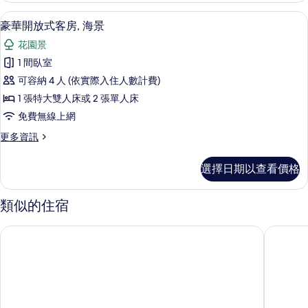
相
人
高級寢具、迷你吧、書桌、筆電工作空
顯
10
房
豪華開放式客房, 海景
片
示
的
花園景
詳
豪
情
1 間臥室
華
可容納 4 人 (依實際入住人數計費)
開
1 張特大雙人床或 2 張單人床
放
免費無線上網
式
更
更多資訊
客
多
房,
豪
選擇日期以查看價格
華
海
開
景
放
類似的住宿
式
的
客
坎朗海軍飯店
金蘭海灘
所
房,
海
有
景
相
的
詳
片
情