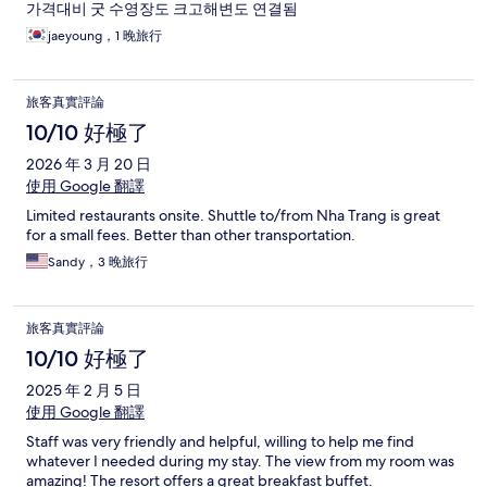
가격대비 굿 수영장도 크고해변도 연결됨
jaeyoung，1 晚旅行
旅客真實評論
10/10 好極了
2026 年 3 月 20 日
使用 Google 翻譯
Limited restaurants onsite. Shuttle to/from Nha Trang is great
for a small fees. Better than other transportation.
Sandy，3 晚旅行
旅客真實評論
10/10 好極了
2025 年 2 月 5 日
使用 Google 翻譯
Staff was very friendly and helpful, willing to help me find
whatever I needed during my stay. The view from my room was
amazing! The resort offers a great breakfast buffet.