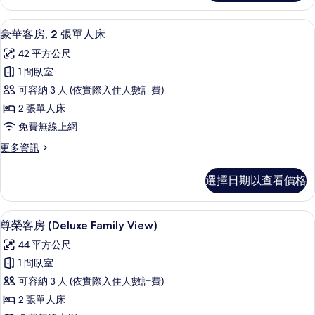
客
雙
房,
豪華客房, 2 張單人床 | 住宿設施服務
顯
5
1
人
豪華客房, 2 張單人床
示
張
床
42 平方公尺
特
豪
的
大
1 間臥室
華
雙
所
可容納 3 人 (依實際入住人數計費)
人
客
有
床
2 張單人床
房,
的
相
免費無線上網
詳
2
片
情
更
更多資訊
張
多
單
豪
選擇日期以查看價格
華
人
客
床
房,
尊榮客房 (Deluxe Family View
顯
3
2
的
尊榮客房 (Deluxe Family View)
示
張
所
44 平方公尺
單
尊
有
人
1 間臥室
榮
床
相
可容納 3 人 (依實際入住人數計費)
的
客
片
詳
2 張單人床
房
情