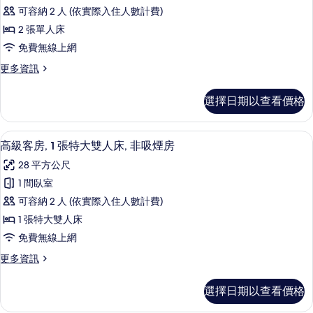
級
床,
房
可容納 2 人 (依實際入住人數計費)
非
客
的
吸
2 張單人床
房,
煙
所
免費無線上網
房
2
有
的
更
更多資訊
張
詳
多
相
單
情
高
片
選擇日期以查看價格
級
人
客
床,
房,
高級客房, 1 張特大雙人床, 非吸煙房
顯
5
2
非
高級客房, 1 張特大雙人床, 非吸煙房
示
張
吸
28 平方公尺
單
高
煙
人
1 間臥室
級
床,
房
可容納 2 人 (依實際入住人數計費)
非
客
(Club)
吸
1 張特大雙人床
房,
煙
的
免費無線上網
房
1
所
(Club)
更
更多資訊
張
的
有
多
特
詳
高
相
選擇日期以查看價格
情
級
大
片
客