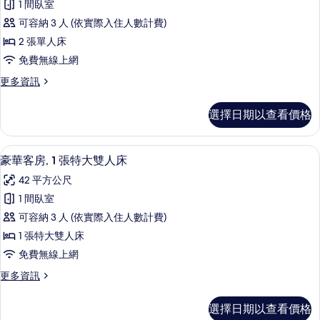
的
片
1 間臥室
級
詳
可容納 3 人 (依實際入住人數計費)
情
客
2 張單人床
房
免費無線上網
(Family
更
更多資訊
Club
多
View)
高
選擇日期以查看價格
的
級
客
所
房
豪華客房, 1 張特大雙人床 | 客房內
顯
有
4
(Family
豪華客房, 1 張特大雙人床
示
Club
相
42 平方公尺
View)
豪
片
的
1 間臥室
華
詳
可容納 3 人 (依實際入住人數計費)
情
客
1 張特大雙人床
房,
免費無線上網
1
更
更多資訊
張
多
特
豪
選擇日期以查看價格
華
大