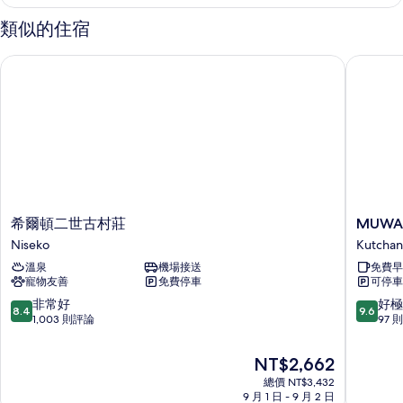
的
相
詳
類似的住宿
情
片
希爾頓二世古村莊
MUWA N
希
MUWA
希爾頓二世古村莊
MUWA 
爾
NISEKO
Niseko
Kutchan
頓
Kutchan
溫泉
機場接送
免費早
二
寵物友善
免費停車
可停車
世
古
8.4
9.6
非常好
好極
8.4
9.6
村
分，
分，
1,003 則評論
97 
莊
滿
滿
Niseko
分
分
現
NT$2,662
10
10
在
總價 NT$3,432
分，
分，
價
9 月 1 日 - 9 月 2 日
非
好