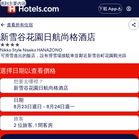
跳到主要內容
下載 App
查看所有住宿
新雪谷花園日航尚格酒店
4.0
Nikko Style Niseko HANAZONO
星
可滑雪進出的飯店，設有滑雪場接駁車並鄰近新雪谷町花園觀光區
級
住
選擇日期以查看價格
宿
想要去哪裡？
日期
旅客