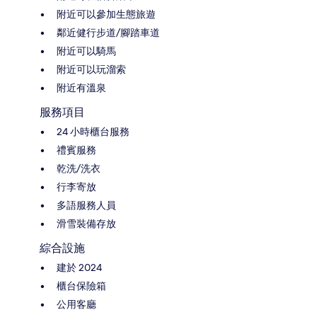
附近可以參加生態旅遊
鄰近健行步道/腳踏車道
附近可以騎馬
附近可以玩溜索
附近有溫泉
服務項目
24 小時櫃台服務
禮賓服務
乾洗/洗衣
行李寄放
多語服務人員
滑雪裝備存放
綜合設施
建於 2024
櫃台保險箱
公用客廳