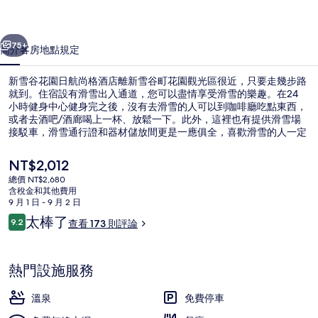
航
一個
下一個
尚
75+
簡介
客房
地點
規定
格
新雪谷花園日航尚格酒店離新雪谷町花園觀光區很近，只要走幾步路
酒
就到。住宿設有滑雪出入通道，您可以盡情享受滑雪的樂趣。在24
小時健身中心健身完之後，沒有去滑雪的人可以到咖啡廳吃點東西，
店
或者去酒吧/酒廊喝上一杯、放鬆一下。此外，這裡也有提供滑雪場
的
接駁車，滑雪通行證和器材儲放間更是一應俱全，喜歡滑雪的人一定
可以玩得盡興。
相
目
NT$2,012
前
片
總價 NT$2,680
的
含稅金和其他費用
住宿內酒吧
集
價
9 月 1 日 - 9 月 2 日
格
評
太棒了
9.2
查看 173 則評論
是
9.2 分，滿分 10 分，
論
NT$2,012
熱門設施服務
溫泉
免費停車