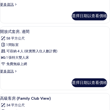
房,
(Club)
煙
更
更多資訊
2
房
的
多
張
(Club)
開
所
選擇日期以查看價格
的
放
單
有
詳
式
人
情
套
相
開放式套房, 邊間 | 客房內保險箱、
顯
3
房,
床
開放式套房, 邊間
片
示
2
的
58 平方公尺
張
開
所
單
1 間臥室
放
人
有
可容納 4 人 (依實際入住人數計費)
床
式
相
的
1 張特大雙人床
套
詳
片
免費無線上網
情
房,
更
更多資訊
邊
多
間
開
選擇日期以查看價格
放
的
式
所
套
高級客房 (Family Club View) 
顯
7
房,
高級客房 (Family Club View)
有
示
邊
相
34 平方公尺
間
高