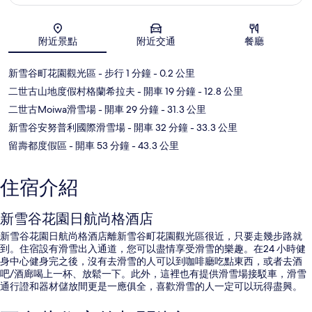
附近景點
附近交通
餐廳
地圖
新雪谷町花園觀光區
- 步行 1 分鐘
- 0.2 公里
二世古山地度假村格蘭希拉夫
- 開車 19 分鐘
- 12.8 公里
二世古Moiwa滑雪場
- 開車 29 分鐘
- 31.3 公里
新雪谷安努普利國際滑雪場
- 開車 32 分鐘
- 33.3 公里
留壽都度假區
- 開車 53 分鐘
- 43.3 公里
住宿介紹
新雪谷花園日航尚格酒店
新雪谷花園日航尚格酒店離新雪谷町花園觀光區很近，只要走幾步路就
到。住宿設有滑雪出入通道，您可以盡情享受滑雪的樂趣。在24 小時健
身中心健身完之後，沒有去滑雪的人可以到咖啡廳吃點東西，或者去酒
吧/酒廊喝上一杯、放鬆一下。此外，這裡也有提供滑雪場接駁車，滑雪
通行證和器材儲放間更是一應俱全，喜歡滑雪的人一定可以玩得盡興。