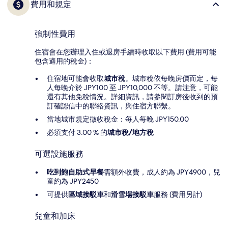
費用和規定
強制性費用
住宿會在您辦理入住或退房手續時收取以下費用 (費用可能
包含適用的稅金)：
住宿地可能會收取
城市稅
。城市稅依每晚房價而定，每
人每晚介於 JPY100 至 JPY10,000 不等。請注意，可能
還有其他免稅情況。詳細資訊，請參閱訂房後收到的預
訂確認信中的聯絡資訊，與住宿方聯繫。
當地城市規定徵收稅金：每人每晚 JPY150.00
必須支付 3.00 % 的
城市稅/地方稅
可選設施服務
吃到飽自助式早餐
需額外收費，成人約為 JPY4900，兒
童約為 JPY2450
可提供
區域接駁車
和
滑雪場接駁車
服務 (費用另計)
兒童和加床