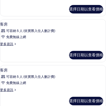
的
多
床,
房,
所
客
非
選擇日期以查看價格
山
房
吸
有
的
煙
景
相
詳
房,
客房內保險箱、隔音、免費無線上網、
顯
(Panorama
7
情
客房
山
片
示
Yotei
景
可容納 5 人 (依實際入住人數計費)
(Panorama
View)
客
免費無線上網
Yotei
的
房
View)
更
更多資訊
所
的
的
多
詳
有
所
客
情
選擇日期以查看價格
房
相
有
的
片
相
詳
客房內保險箱、隔音、免費無線上網、
顯
10
情
客房
片
示
可容納 5 人 (依實際入住人數計費)
客
免費無線上網
房
更
更多資訊
的
多
所
客
選擇日期以查看價格
房
有