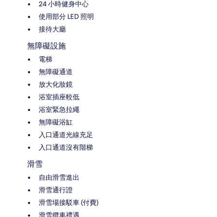
24 小時健身中心
使用部分 LED 照明
接待大廳
無障礙設施
電梯
無障礙通道
放大化妝鏡
浴室插座較低
浴室緊急拉繩
無障礙浴缸
入口通道光線充足
入口通道沒有階梯
滑雪
自由滑雪進出
滑雪通行證
滑雪場接駁車 (付費)
滑雪纜車禮遇