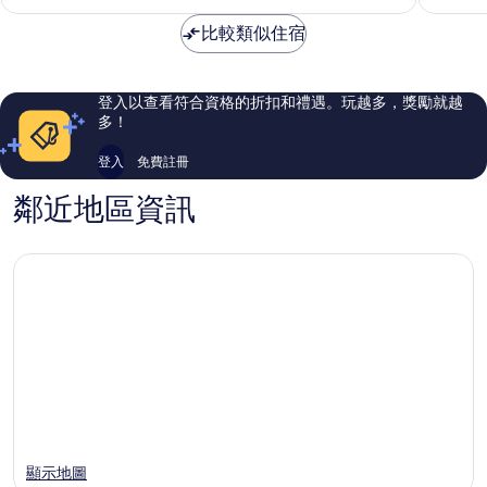
格
常
極
為
比較類似住宿
好，
了，
NT$2,662
1,003
97
則
則
評
評
登入以查看符合資格的折扣和禮遇。玩越多，獎勵就越
論
論
多！
登入
免費註冊
鄰近地區資訊
顯示地圖