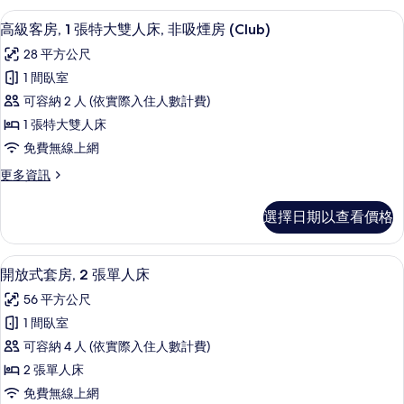
雙
房,
高級客房, 1 張特大雙人床, 非吸煙房 (
顯
4
1
人
高級客房, 1 張特大雙人床, 非吸煙房 (Club)
示
張
床,
28 平方公尺
特
高
非
大
1 間臥室
級
雙
吸
可容納 2 人 (依實際入住人數計費)
人
客
煙
床,
1 張特大雙人床
房,
非
房
免費無線上網
吸
1
的
煙
更
更多資訊
張
房
多
所
特
的
高
有
選擇日期以查看價格
詳
級
大
情
相
客
雙
房,
片
開放式套房, 2 張單人床 | 客房內保
顯
5
1
人
開放式套房, 2 張單人床
示
張
床,
56 平方公尺
特
開
非
大
1 間臥室
放
雙
吸
可容納 4 人 (依實際入住人數計費)
人
式
煙
床,
2 張單人床
套
非
房
免費無線上網
吸