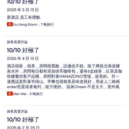
10/10 好極了
2025 年 3 月 13 日
新酒店 員工有禮貌.
Siu Hang Edwin，7 晚旅行
旅客真實評論
10/10 好極了
2026 年 4 月 13 日
酒店很新，很美，房間很寬敞，設備也不錯。除了樽裝北海道礦
泉水外，房間每日都有添加掛耳咖啡包，還有6盒綠茶，紅茶及咖
啡膠囊供客戶品嚐。房間對著HANAZONO雪場，挺美的。另一
邊應該是對著羊蹄山。早餐也很精美及味道很好，用桌上二維碼
order煎蛋或者奄列，挺方便的。 温泉Onsen 不是太大，室外風
呂不夠靚。地面停車場車位不夠多，而且停車位設計有點怪！如
Man Wai，5 晚旅行
地面車位已滿，就要泊在地庫的收費停車場。又或者要揸去近雪
場那邊的免費停車場，(其實也是在酒店範圍內，在放雪具locker
儲物櫃的門口。) 但由酒店正門揸過去要經過一些爛泥路。 進入
旅客真實評論
酒店的路還是在興建中，所以要小心一點，特別在晚上。 如果晚
上不留在酒店晚膳，揸車去到附近俱知安車站附近大街也有很多
10/10 好極了
不同的餐廳及多間大型超市，如MaxValue, Lucky及Coop，車程
2025 年 2 月 25 日
只需二十分鐘左右。 如果不是自駕的，酒店有提供‘’Call Taxi