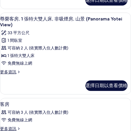
選擇日期以查看價格
華
大
客
雙
房,
尊榮客房, 1 張特大雙人床, 非吸煙房, 山景
顯
5
1
人
尊榮客房, 1 張特大雙人床, 非吸煙房, 山景 (Panorama Yotei
示
張
View)
床
特
尊
33 平方公尺
(Premium)
大
榮
雙
的
1 間臥室
人
客
所
可容納 2 人 (依實際入住人數計費)
床
房,
(Premium)
有
1 張特大雙人床
的
1
相
免費無線上網
詳
張
情
片
更
更多資訊
特
多
尊
大
選擇日期以查看價格
榮
雙
客
人
房,
客房內保險箱、隔音、免費無線上網、
顯
12
1
客房
床,
示
張
可容納 3 人 (依實際入住人數計費)
非
特
客
大
免費無線上網
吸
房
雙
煙
更
更多資訊
人