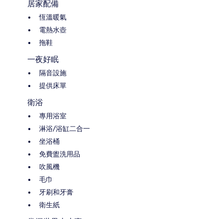
居家配備
恆溫暖氣
電熱水壺
拖鞋
一夜好眠
隔音設施
提供床單
衛浴
專用浴室
淋浴/浴缸二合一
坐浴桶
免費盥洗用品
吹風機
毛巾
牙刷和牙膏
衛生紙