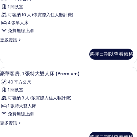
房
高
的
片
1 間臥室
級
詳
可容納 10 人 (依實際入住人數計費)
情
客
4 張單人床
房,
免費無線上網
相
更
更多資訊
連
多
客
高
選擇日期以查看價格
級
房
客
(2
房,
豪華客房, 1 張特大雙人床 (Premiu
顯
4
相
Twins)
豪華客房, 1 張特大雙人床 (Premium)
示
連
的
40 平方公尺
客
豪
所
房
1 間臥室
華
(2
有
可容納 3 人 (依實際入住人數計費)
Twins)
客
相
的
1 張特大雙人床
房,
詳
片
免費無線上網
情
1
更
更多資訊
張
多
特
豪