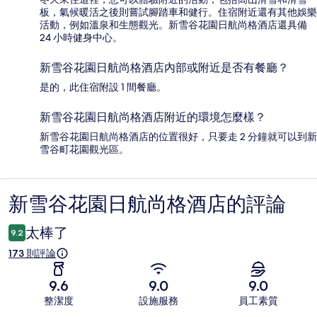
板，氣候暖活之後則嘗試腳踏車和健行。住宿附近還有其他娛樂
活動，例如溫泉和生態觀光。新雪谷花園日航尚格酒店還具備
24 小時健身中心。
新雪谷花園日航尚格酒店內部或附近是否有餐廳？
是的，此住宿附設 1 間餐廳。
新雪谷花園日航尚格酒店附近的環境怎麼樣？
新雪谷花園日航尚格酒店的位置很好，只要走 2 分鐘就可以到新
雪谷町花園觀光區。
新雪谷花園日航尚格酒店的評論
評
論
太棒了
9.2
173 則評論
9.6
9.0
9.0
整潔度
設施服務
員工素質