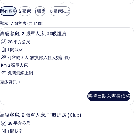
可
所有客房
2 張床
1 張床
3 張床以上
用
的
顯示 17 間客房 (共 17 間)
客
客房內保險箱、隔音、免費無線上網、
顯
4
高級客房, 2 張單人床, 非吸煙房
房
示
篩
28 平方公尺
高
選
1 間臥室
級
條
可容納 2 人 (依實際入住人數計費)
客
件
2 張單人床
房,
免費無線上網
2
更
更多資訊
張
多
單
高
選擇日期以查看價格
級
人
客
床,
房,
高級客房, 2 張單人床, 非吸煙房 (Cl
顯
7
2
非
高級客房, 2 張單人床, 非吸煙房 (Club)
示
張
吸
28 平方公尺
單
高
煙
人
1 間臥室