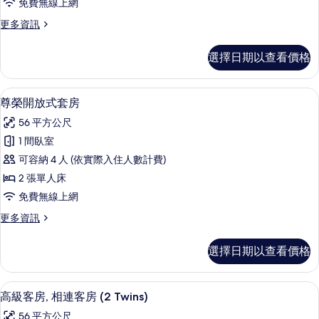
免費無線上網
(Deluxe
更
更多資訊
Family
多
View)
尊
選擇日期以查看價格
的
榮
客
所
房
尊榮開放式套房 | 客房內保險箱、隔
顯
有
5
(Deluxe
尊榮開放式套房
示
Family
相
56 平方公尺
View)
尊
片
的
1 間臥室
榮
詳
可容納 4 人 (依實際入住人數計費)
情
開
2 張單人床
放
免費無線上網
式
更
更多資訊
套
多
房
尊
選擇日期以查看價格
榮
的
開
所
放
客房內保險箱、隔音、免費無線上網、
顯
3
式
高級客房, 相連客房 (2 Twins)
有
示
套
相
56 平方公尺