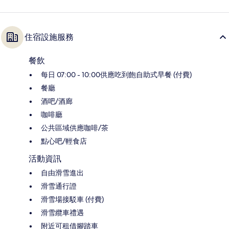
住宿設施服務
餐飲
每日 07:00 - 10:00供應吃到飽自助式早餐 (付費)
餐廳
酒吧/酒廊
咖啡廳
公共區域供應咖啡/茶
點心吧/輕食店
活動資訊
自由滑雪進出
滑雪通行證
滑雪場接駁車 (付費)
滑雪纜車禮遇
附近可租借腳踏車