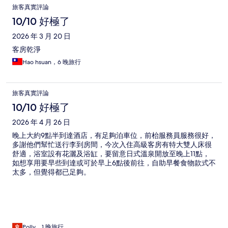
評
旅客真實評論
論
10/10 好極了
2026 年 3 月 20 日
客房乾淨
Hao hsuan，6 晚旅行
旅客真實評論
10/10 好極了
2026 年 4 月 26 日
晚上大約9點半到達酒店，有足夠泊車位，前枱服務員服務很好，
多謝他們幫忙送行李到房間，今次入住高級客房有特大雙人床很
舒適，浴室設有花灑及浴缸，要留意日式溫泉開放至晚上11點，
如想享用要早些到達或可於早上6點後前往，自助早餐食物款式不
太多，但覺得都已足夠。
Polly，1 晚旅行