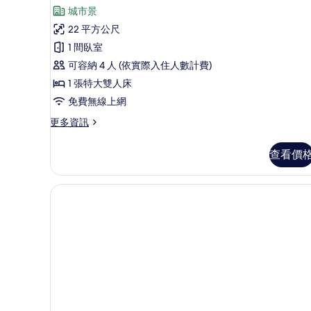
觀
則
城市景
煙
1
的
評
房,
22 平方公尺
張
所
城
論)
1 間臥室
市
特
有
景
可容納 4 人 (依實際入住人數計費)
大
相
觀
1 張特大雙人床
雙
的
片
詳
免費無線上網
人
情
床,
更
更多資訊
多
非
客
查看價
吸
房,
1
煙
張
房,
特
大
城
雙
市
人
床,
景
非
觀
吸
(Shower
煙
房,
booth)
城