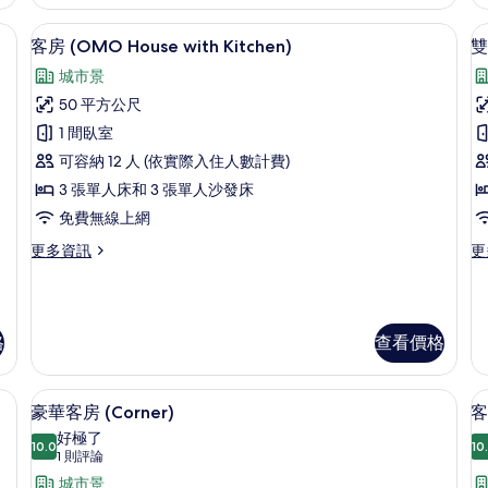
房,
房,
(
相
非
多
 城市景觀 | 客房內保險箱、書桌、筆電工作空間、遮光布/窗簾
客房 (OMO House with Kitch
顯
片
10
吸
張
客房 (OMO House with Kitchen)
雙
示
煙
床,
城市景
房
城
客
的
市
50 平方公尺
房
詳
景
1 間臥室
情
觀
(OMO
房
(
可容納 12 人 (依實際入住人數計費)
House
的
3 張單人床和 3 張單人沙發床
with
詳
免費無線上網
情
Kitchen)
床
的
更
更
更多資訊
更
多
多
所
客
雙
有
房
床
(OMO
房,
相
格
查看價格
房
House
多
片
with
張
Kitchen)
床,
空間、遮光布/窗簾
豪華客房 (Corner) | 客房內保險
顯
的
非
7
豪華客房 (Corner)
客
詳
吸
示
好極了
情
煙
10.0
10
10.0 分，滿分 10 分
豪
(1
1 則評論
房,
則
華
城市景
(
城