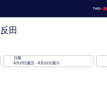
•
TWD
五反田
日期