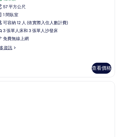
評
esign)
OMO
57 平方公尺
論)
的
ouse
1 間臥室
uite
niversal
所
可容納 12 人 (依實際入住人數計費)
sign)
ith
有
3 張單人床和 3 張單人沙發床
itchen)
相
免費無線上網
的
片
多資訊
所
有
相
查看價格
OMO
片
ouse
ite
th
tchen)