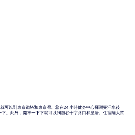
豪華客房 (C
分鐘就可以到東京鐵塔和東京灣。您在24 小時健身中心揮灑完汗水後，
一下。此外，開車一下下就可以到澀谷十字路口和皇居。住宿離大眾
酒廊