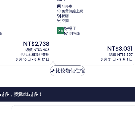
町
可停車
特
免費無線上網
拉
餐廳
克
空調
斯
9.6
好極了
飯
9.6
分，
論
161 則評論
店
滿
大
現
NT$2,738
分
都
現
NT$3,031
在
10
總價 NT$3,403
會
在
價
含稅金和其他費用
總價 NT$3,357
分，
品
價
格
8 月 16 日 - 8 月 17 日
8 月 31 日 - 9 月 1 日
好
川
格
為
極
為
NT$2,738
比較類似住宿
了，
NT$3,031
161
則
評
論
越多，獎勵就越多！