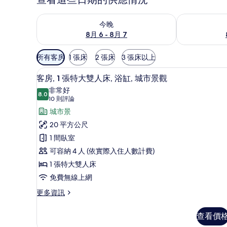
查看今晚 (8月 6 - 8月 7) 的供應情況
查看明天 (8月 
今晚
8月 6 - 8月 7
可
所有客房
1 張床
2 張床
3 張床以上
用
客房內保險箱、書桌、筆電工作
顯
的
7
客房, 1 張特大雙人床, 浴缸, 城市景觀
示
客
非常好
8.0
房
8.0 分，滿分 10 分
客
(10
10 則評論
篩
則
房,
城市景
選
評
1
20 平方公尺
條
論)
張
1 間臥室
件
特
可容納 4 人 (依實際入住人數計費)
大
1 張特大雙人床
雙
免費無線上網
人
更
更多資訊
多
床,
客
浴
查看價
房,