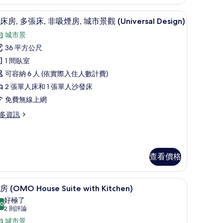
DANDAN)
en) | 客房內保險箱、書桌、筆電工作空間、遮光布/窗簾
的
雙床房, 多張床, 非吸煙房, 城市景觀 (Univer
顯
5
床房, 多張床, 非吸煙房, 城市景觀 (Universal Design)
所
示
城市景
有
雙
36 平方公尺
相
床
1 間臥室
片
,
DANDAN)
可容納 6 人 (依實際入住人數計費)
多
2 張單人床和 1 張單人沙發床
張
免費無線上網
,
多資訊
非
吸
煙
查看價格
,
城
箱、書桌、筆電工作空間、遮光布/窗簾
客房 (OMO House Suite with Kitch
顯
市
9
房 (OMO House Suite with Kitchen)
示
景
好極了
.0
10.0 分，滿分 10 分
客
(2
觀
2 則評論
則
房
城市景
Universal