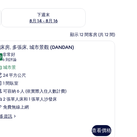
查看下週末 (8月 14 - 8月 16) 的供應情況
下週末
8月 14 - 8月 16
顯示 12 間客房 (共 12 間)
書桌、筆電工作空間、遮光布/窗簾
雙床房, 多張床, 城市景觀 (DANDAN) |
顯
10
床房, 多張床, 城市景觀 (DANDAN)
示
非常好
0
8.0 分，滿分 10 分
雙
(6
6 則評論
則
床
城市景
評
,
24 平方公尺
論)
多
1 間臥室
張
可容納 6 人 (依實際入住人數計費)
,
2 張單人床和 1 張單人沙發床
城
免費無線上網
市
多資訊
景
查看價格
觀