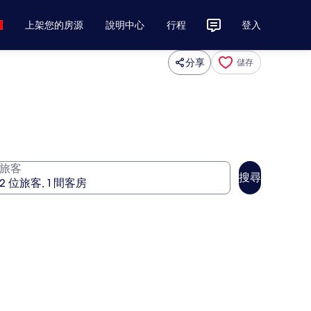
上架您的房源
說明中心
行程
登入
分享
儲存
旅客
搜尋