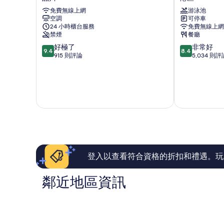
日
王
免費無線上網
游泳池
本
子
空調
可停車
飯
大
24 小時櫃台服務
免費無線上網
店
飯
禁煙
餐廳
梅
店
9.4
8.4
好極了
非常好
茲
港
9.4
8.4
分，
分，
915 則評論
5,034 則評
プ
區
滿
滿
レ
分
分
ミ
10
10
ア
分，
分，
五
好
非
反
極
常
田
了，
好，
品
915
5,034
川
則
則
評
評
論
論
登入以查看符合資格的折扣和禮遇。玩
鄰近地區資訊