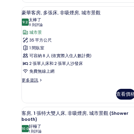
缸,
1
張
城
豪華客房, 多張床, 非吸煙房,
顯
7
特
豪華客房, 多張床, 非吸煙房, 城市景觀
市
示
大
太棒了
雙
9.2
景
9.2 分，滿分 10 分
豪
(11
11 則評論
人
則
觀
華
城市景
床,
評
浴
的
客
35 平方公尺
缸,
論)
所
房,
1 間臥室
城
市
有
多
可容納 8 人 (依實際入住人數計費)
景
相
張
2 張單人床和 2 張單人沙發床
觀
片
的
床,
免費無線上網
詳
非
更
更多資訊
情
多
吸
豪
查看價
煙
華
客
房,
房,
客房內保險箱、書桌、筆電工作
顯
城
9
多
客房, 1 張特大雙人床, 非吸煙房, 城市景觀 (Shower
示
張
市
booth)
床,
客
景
好極了
非
10.0
10.0 分，滿分 10 分
(1
1 則評論
房,
吸