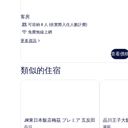
的
市
所
景
觀
客房
有
(Shower
相
可容納 8 人 (依實際入住人數計費)
booth)
的
片
免費無線上網
詳
情
更
更多資訊
多
客
查看價
房
的
詳
類似的住宿
情
JR東日本飯店梅茲 プレミア 五反田
品川王子大飯
JR
品
JR東日本飯店梅茲 プレミア 五反田
品川王子大
東
川
品川
港區