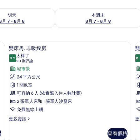
7 - 8月 8) 的供應情況
查看本週末 (8月 7 - 8月 9) 的供應情況
明天
本週末
8月 7 - 8月 8
8月 7 - 8月 9
空間、遮光布/窗簾
雙床房, 非吸煙房 | 客房內保險箱、
顯
12
雙床房, 非吸煙房
雙
示
太棒了
9.2
8.
9.2 分，滿分 10 分
雙
(20
20 則評論
則
床
城市景
評
房,
24 平方公尺
房
論)
非
1 間臥室
吸
可容納 6 人 (依實際入住人數計費)
煙
2 張單人床和 1 張單人沙發床
床
房
免費無線上網
的
更
更
更多資訊
更
多
多
所
雙
雙
格
查看價格
有
床
床