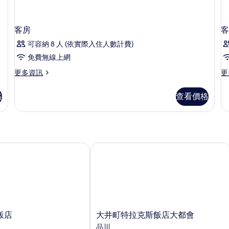
客房
客
可容納 8 人 (依實際入住人數計費)
免費無線上網
更
更
更多資訊
更
多
多
客
客
格
查看價格
房
房
的
的
詳
詳
情
情
店
大井町特拉克斯飯店大都會
大
飯店
大井町特拉克斯飯店大都會
井
品川