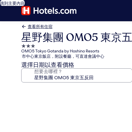
跳到主要內容
查看所有住宿
星野集團 OMO5 東京
3.0
OMO5 Tokyo Gotanda by Hoshino Resorts
星
市中心東京飯店，附設餐廳，可直達會議中心
級
選擇日期以查看價格
住
想要去哪裡？
宿
星
野
集
團
OMO5