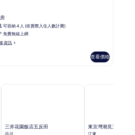
房
可容納 4 人 (依實際入住人數計費)
免費無線上網
多資訊
查看價格
三井花園飯店五反田
東京灣潮見王子大飯店
三
東
三井花園飯店五反田
東京灣潮見王子大飯
井
京
品川
江東