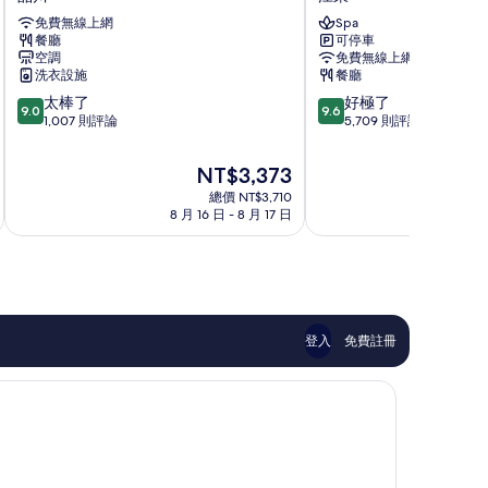
花
灣
免費無線上網
Spa
園
潮
餐廳
可停車
飯
見
空調
免費無線上網
店
王
洗衣設施
餐廳
五
子
9.0
9.6
太棒了
好極了
反
大
9.0
9.6
分，
分，
1,007 則評論
5,709 則評論
田
飯
滿
滿
品
店
分
分
川
江
現
NT$3,373
10
10
東
在
總價 NT$3,710
分，
分，
價
8 月 16 日 - 8 月 17 日
8
太
好
格
棒
極
為
了，
了，
NT$3,373
1,007
5,709
則
則
評
評
論
論
登入
免費註冊