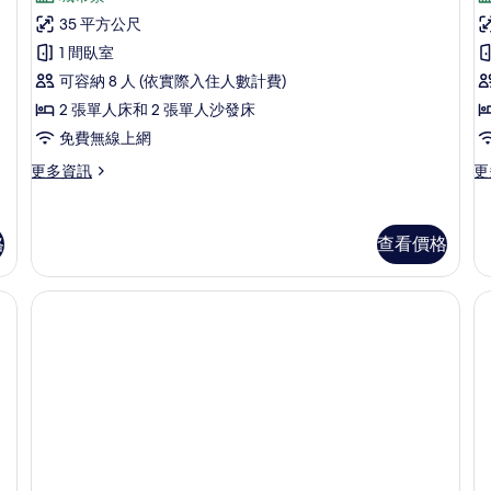
評
市
D
(
客
35 平方公尺
景
論)
H
房
1 間臥室
觀
S
(U
(Corner)
可容納 8 人 (依實際入住人數計費)
De
w
的
2 張單人床和 2 張單人沙發床
的
K
所
詳
免費無線上網
情
有
更
更
更多資訊
更
多
多
相
豪
客
片
華
房
格
查看價格
客
(
房
H
(Corner)
Su
的
wi
詳
Ki
情
的
詳
情