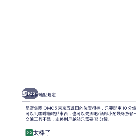
東
京
五
反
田
的
相
片
集
102+
簡介
客房
地點
規定
星野集團 OMO5 東京五反田的位置很棒，只要開車 10 
可以到咖啡廳吃點東西，也可以去酒吧/酒廊小酌幾杯放鬆
交通工具不遠，走路到戶越站只需要 13 分鐘。
評
太棒了
9.2
9.2 分，滿分 10 分，