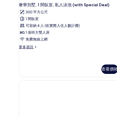
(with
奢華別墅, 1 間臥室, 私人泳池 (w
顯
8
臥
奢華別墅, 1 間臥室, 私人泳池 (with Special Deal)
Special
示
室,
300 平方公尺
Deal)
私
奢
人
1 間臥室
的
華
泳
可容納 4 人 (依實際入住人數計費)
所
池
別
(with
1 張特大雙人床
有
墅,
Special
免費無線上網
相
Deal)
1
的
片
更
更多資訊
間
詳
多
臥
情
奢
華
室,
別
私
查看價
墅,
1
人
間
泳
臥
池
室,
私
(with
人
Special
泳
Deal)
池
(with
的