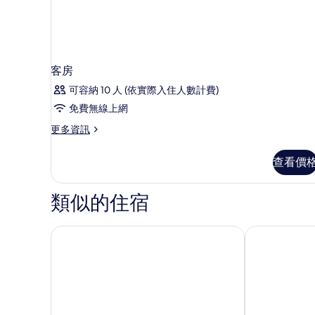
Special
所
Deal)
的
有
詳
相
情
片
客房
可容納 10 人 (依實際入住人數計費)
免費無線上網
更
更多資訊
多
客
查看價
房
的
詳
類似的住宿
情
皇家聖特里安度假村
峇里島康拉德