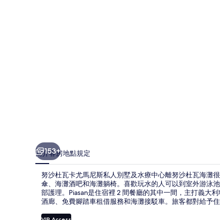
尤
馬
尼
斯
私
人
別
墅
及
水
153+
簡介
客房
地點
規定
療
努沙杜瓦卡尤馬尼斯私人別墅及水療中心離努沙杜瓦海灘很近
中
傘、海灘酒吧和海灘躺椅。喜歡玩水的人可以到室外游泳池
部護理。Piasan是住宿裡 2 間餐廳的其中一間，主打
心
酒廊、免費腳踏車租借服務和海灘接駁車。旅客都對給予
的
VIP Access