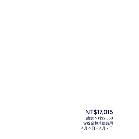
奢華別墅, 1 間臥室, 私人泳池 (with S
目
NT$17,015
前
總價 NT$22,853
的
含稅金和其他費用
供應早餐、午餐、晚餐和早午餐
私人海灘、白沙、免費海灘接駁車、躺
價
9 月 6 日 - 9 月 7 日
格
是