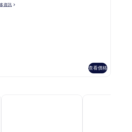
ecial
lla
相
多資訊
al)
的
片
ne-
所
edroom
有
ivate
ol
相
lla
片
查看價格
峇里島努沙杜瓦威斯汀度假村
烏布瑪雅度假村及水療