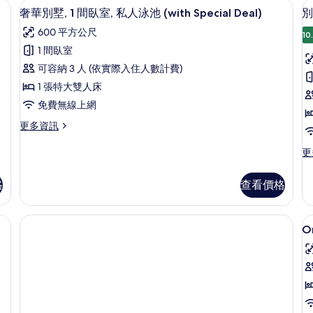
ith Special Deal) | 高級寢具、迷你吧、客房內保險箱、書桌
泳
奢華別墅, 1 間臥室, 私人泳池 (with S
顯
臥
臥
9
奢華別墅, 1 間臥室, 私人泳池 (with Special Deal)
別
池
室,
室,
示
600 平方公尺
私
私
10
(with
(
奢
人
人
1 間臥室
Special
S
華
墅
泳
泳
可容納 3 人 (依實際入住人數計費)
Deal)
D
池
池
1
別
(with
(w
1 張特大雙人床
的
墅,
Special
Sp
免費無線上網
所
Deal)
De
1
的
的
有
更
更多資訊
間
室
詳
詳
多
相
情
臥
情
奢
更
更
片
華
多
室,
別
別
私
格
查看價格
墅,
墅,
1
人
1
間
間
(
泳
臥
臥
On
S
池
室,
室,
私
D
私
(with
O
人
人
Special
B
泳
泳
Deal)
池
P
池
(with
(w
的
P