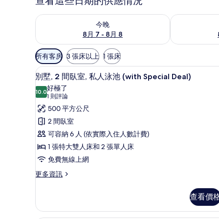
查看這些日期的供應情況
查看今晚 (8月 7 - 8月 8) 的供應情況
查看明天 (8月 
今晚
8月 7 - 8月 8
可
所有客房
3 張床以上
1 張床
用
別墅, 2 間臥室, 私人泳池 (with Sp
顯
的
15
別墅, 2 間臥室, 私人泳池 (with Special Deal)
示
客
好極了
10.0
房
10.0 分，滿分 10 分
別
(1
1 則評論
篩
則
墅,
500 平方公尺
選
評
2
2 間臥室
條
論)
間
可容納 6 人 (依實際入住人數計費)
件
臥
1 張特大雙人床和 2 張單人床
室,
免費無線上網
私
更
更多資訊
多
人
別
泳
查看價
墅,
池
2
間