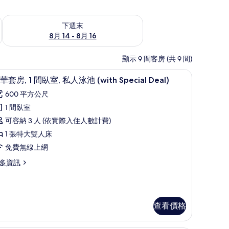
查看下週末 (8月 14 - 8月 16) 的供應情況
下週末
8月 14 - 8月 16
顯示 9 間客房 (共 9 間)
al Deal) | 花園景
奢華套房, 1 間臥室, 私人泳池 (with Special De
顯
24
華套房, 1 間臥室, 私人泳池 (with Special Deal)
示
600 平方公尺
奢
1 間臥室
華
可容納 3 人 (依實際入住人數計費)
套
1 張特大雙人床
,
免費無線上網
多資訊
間
臥
,
私
查看價格
人