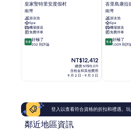
皇
峇
皇家聖特里安度假村
峇里島康拉
家
里
南灣
南灣
聖
島
游泳池
游泳池
特
康
Spa
Spa
里
拉
機場接送
機場接送
安
德
免費停車
免費停車
度
飯
9.8
9.4
好極了
好極了
假
店
9.8
9.4
分，
分，
202 則評論
1,009 則評
村
南
滿
滿
南
灣
分
分
灣
現
NT$12,412
10
10
在
分，
分，
總價 NT$15,071
價
好
好
含稅金和其他費用
格
9 月 2 日 - 9 月 3 日
極
極
為
了，
了，
NT$12,412
202
1,009
則
則
評
評
論
論
登入以查看符合資格的折扣和禮遇。玩
鄰近地區資訊