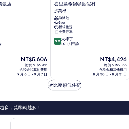
峇
德飯店
峇里島希爾頓度假村
里
沙萬根
島
游泳池
希
Spa
爾
機場接送
頓
免費停車
度
9.0
太棒了
假
9.0
分，
論
1,011 則評論
村
滿
沙
分
萬
現
現
NT$5,606
NT$4,426
10
根
在
在
分，
總價 NT$6,783
總價 NT$5,355
價
價
太
含稅金和其他費用
含稅金和其他費用
格
格
9 月 6 日 - 9 月 7 日
8 月 30 日 - 8 月 31 日
棒
為
為
了，
NT$5,606
NT$4,426
比較類似住宿
1,011
則
評
論
越多，獎勵就越多！