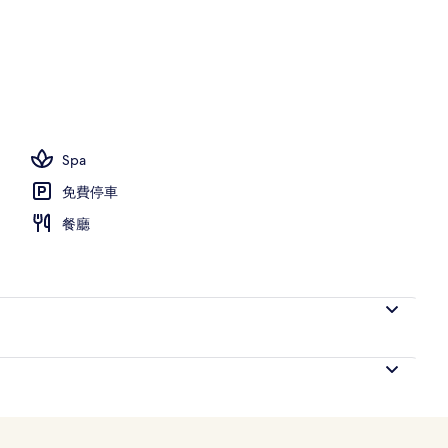
室, 私人泳池 (with Special Deal) | 高級寢具、迷你吧、客房內保險箱、書桌
Spa
免費停車
餐廳