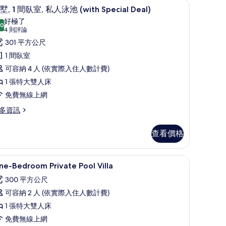
pecial Deal) | 高級寢具、迷你吧、客房內保險箱、書桌
泳
別墅, 1 間臥室, 私人泳池 (with Special 
顯
25
墅, 1 間臥室, 私人泳池 (with Special Deal)
池
示
好極了
.0
with
10.0 分，滿分 10 分
別
(4
4 則評論
pecial
則
,
301 平方公尺
eal)
評
1 間臥室
ith
論)
的
間
可容納 4 人 (依實際入住人數計費)
ecial
所
al)
臥
1 張特大雙人床
有
,
免費無線上網
相
私
多資訊
片
人
泳
查看價格
池
with
高級寢具、迷你吧、客房內保險箱、書桌
顯
2
e-Bedroom Private Pool Villa
pecial
示
300 平方公尺
eal)
ne-
可容納 2 人 (依實際入住人數計費)
的
edroom
1 張特大雙人床
所
rivate
ith
免費無線上網
有
ool