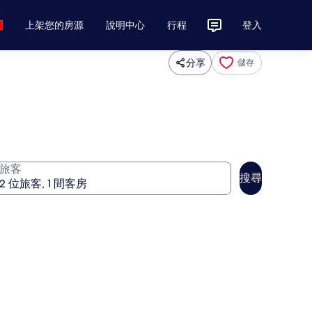
上架您的房源
說明中心
行程
登入
分享
儲存
旅客
搜尋