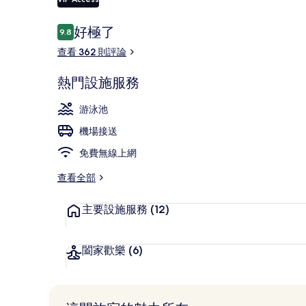
相
片
評
好極了
9.8
9.8 分，滿分 10 分，
論
集
別墅, 1 間臥
查看 362 則評論
熱門設施服務
游泳池
機場接送
免費無線上網
查看全部
主要設施服務
(12)
闔家歡樂
(6)