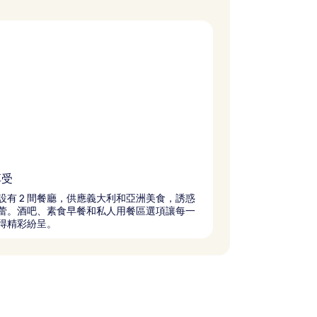
享受
設有 2 間餐廳，供應義大利和亞洲美食，誘惑
蕾。酒吧、素食早餐和私人用餐區選項讓每一
得精彩紛呈。