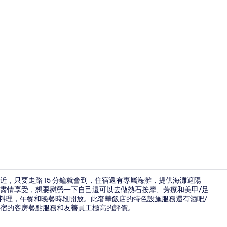
住宿影片
，只要走路 15 分鐘就會到，住宿還有專屬海灘，提供海灘遮陽
盡情享受，想要慰勞一下自己還可以去做熱石按摩、芳療和美甲/足
義大利料理，午餐和晚餐時段開放。此奢華飯店的特色設施服務還有酒吧/
2 間餐廳；
住宿的客房餐點服務和友善員工極高的評價。