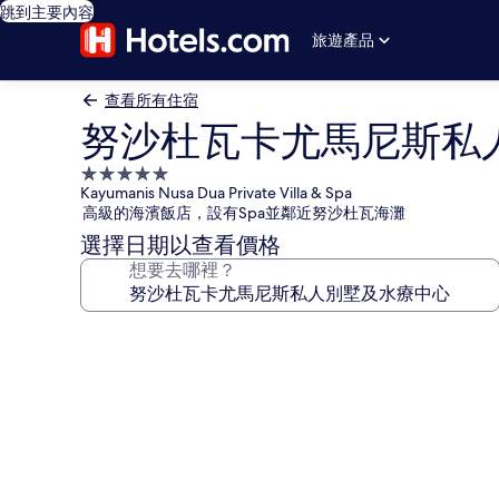
跳到主要內容
旅遊產品
查看所有住宿
努沙杜瓦卡尤馬尼斯私
5.0
Kayumanis Nusa Dua Private Villa & Spa
星
高級的海濱飯店，設有Spa並鄰近努沙杜瓦海灘
級
選擇日期以查看價格
住
想要去哪裡？
宿
努
沙
杜
瓦
卡