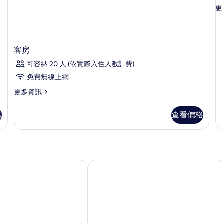
Special
Sp
Vi
所
更
更
Deal)
De
多
的
的
有
O
詳
詳
相
B
情
情
Pr
片
客房
Po
Vi
可容納 20 人 (依實際入住人數計費)
的
免費無線上網
詳
情
更
更多資訊
多
客
格
查看價格
房
的
詳
情
飯店
峇里島希爾頓度假村