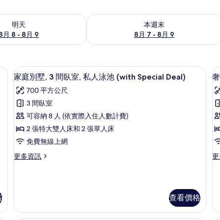
8 - 8月 9) 的供應情況
查看本週末 (8月 7 - 8月 9) 的供應情況
明天
本週末
8月 8 - 8月 9
8月 7 - 8月 9
ecial Deal) | 露台/庭院
家庭別墅, 3 間臥室, 私人泳池 (with Speci
顯
18
家庭別墅, 3 間臥室, 私人泳池 (with Special Deal)
奢
示
700 平方公尺
家
3 間臥室
庭
可容納 8 人 (依實際入住人數計費)
別
2 張特大雙人床和 2 張單人床
墅,
房
免費無線上網
3
1
更
更
更多資訊
更
間
多
多
臥
家
奢
庭
華
室,
室
別
套
私
格
查看價格
墅,
房,
3
1
人
間
間