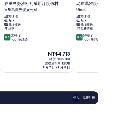
峇
烏
峇里島努沙杜瓦威斯汀度假村
烏布瑪雅度假村及水
里
布
峇里島觀光發展公司
Ubud
島
瑪
游泳池
游泳池
努
雅
Spa
Spa
沙
度
機場接送
機場接送
杜
假
網路
免費停車
瓦
村
9.2
9.6
太棒了
好極了
威
及
9.2
9.6
分，
分，
1,001 則評論
1,004 則評論
斯
水
滿
滿
汀
療
分
分
度
中
現
NT$4,713
10
10
假
心
在
分，
分，
村
總價 NT$5,703
Ubud
價
太
好
含稅金和其他費用
峇
格
9 月 7 日 - 9 月 8 日
9
棒
極
里
為
了，
了，
島
NT$4,713
1,001
1,004
觀
則
則
光
評
評
發
論
論
展
公
登入
免費註冊
司