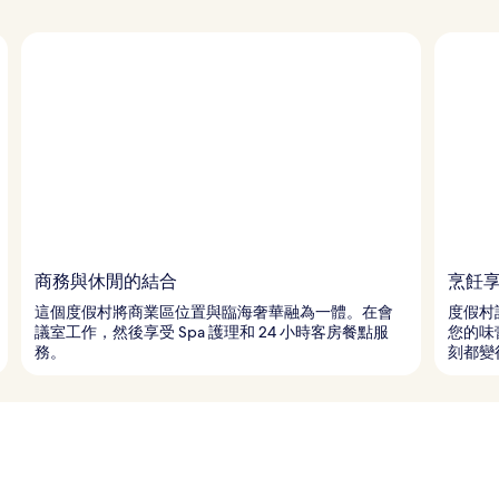
商務與休閒的結合
烹飪
這個度假村將商業區位置與臨海奢華融為一體。在會
度假村
議室工作，然後享受 Spa 護理和 24 小時客房餐點服
您的味
務。
刻都變