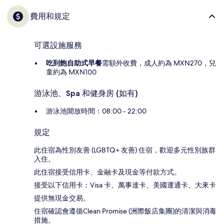
費用和規定
可選設施服務
吃到飽自助式早餐
需額外收費，成人約為 MXN270，兒
童約為 MXN100
游泳池、Spa 和健身房 (如有)
游泳池開放時間：08:00 - 22:00
規定
此住宿為性別友善 (LGBTQ+ 友善) 住宿，歡迎多元性別族群
入住。
此住宿接受信用卡、金融卡及現金等付款方式。
接受以下信用卡：Visa 卡、萬事達卡、美國運通卡、大來卡
提供無現金交易。
住宿確認會遵循Clean Promise (洲際飯店集團)的清潔與消毒
措施。