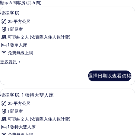
的
顯示 6 間客房 (共 6 間)
客
高級寢具、客房內保險箱、書桌、熨斗
顯
5
標準客房
房
示
篩
25 平方公尺
標
選
1 間臥室
準
條
可容納 2 人 (依實際入住人數計費)
客
件
1 張單人床
房
免費無線上網
的
更
更多資訊
所
多
有
標
選擇日期以查看價格
準
相
客
片
房
高級寢具、客房內保險箱、書桌、熨斗
顯
5
的
標準客房, 1 張特大雙人床
示
詳
25 平方公尺
情
標
1 間臥室
準
可容納 2 人 (依實際入住人數計費)
客
1 張特大雙人床
房,
免費無線上網