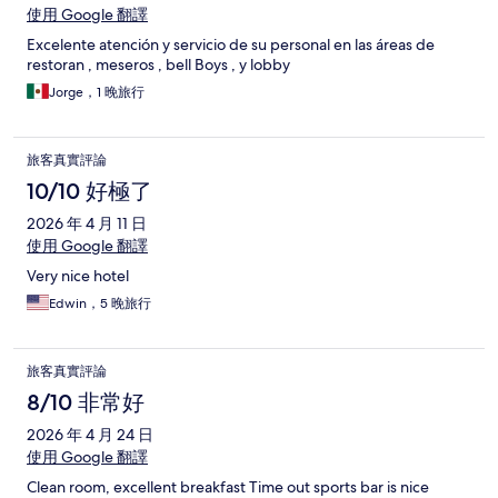
使用 Google 翻譯
Excelente atención y servicio de su personal en las áreas de
restoran , meseros , bell Boys , y lobby
Jorge，1 晚旅行
旅客真實評論
10/10 好極了
2026 年 4 月 11 日
使用 Google 翻譯
Very nice hotel
Edwin，5 晚旅行
旅客真實評論
8/10 非常好
2026 年 4 月 24 日
使用 Google 翻譯
Clean room, excellent breakfast Time out sports bar is nice