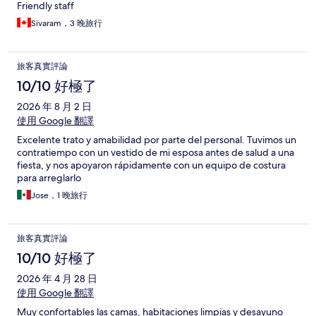
Friendly staff
Sivaram，3 晚旅行
旅客真實評論
10/10 好極了
2026 年 8 月 2 日
使用 Google 翻譯
Excelente trato y amabilidad por parte del personal. Tuvimos un
contratiempo con un vestido de mi esposa antes de salud a una
fiesta, y nos apoyaron rápidamente con un equipo de costura
para arreglarlo
Jose，1 晚旅行
旅客真實評論
10/10 好極了
2026 年 4 月 28 日
使用 Google 翻譯
Muy confortables las camas, habitaciones limpias y desayuno