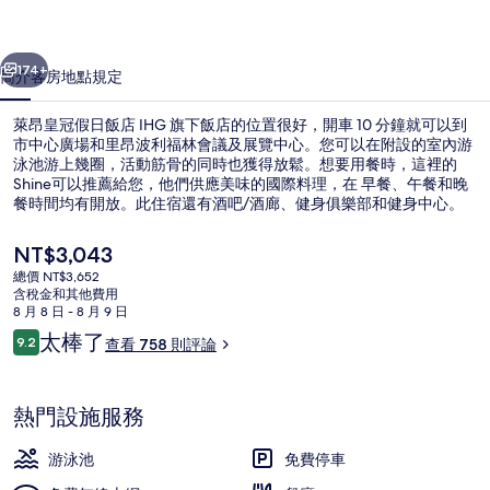
飯
一個
下一個
店
174+
簡介
客房
地點
規定
IHG
萊昂皇冠假日飯店 IHG 旗下飯店的位置很好，開車 10 分鐘就可以到
旗
市中心廣場和里昂波利福林會議及展覽中心。您可以在附設的室內游
下
泳池游上幾圈，活動筋骨的同時也獲得放鬆。想要用餐時，這裡的
Shine可以推薦給您，他們供應美味的國際料理，在 早餐、午餐和晚
飯
餐時間均有開放。此住宿還有酒吧/酒廊、健身俱樂部和健身中心。
店
目
NT$3,043
的
前
總價 NT$3,652
的
含稅金和其他費用
相
室內游泳池
價
8 月 8 日 - 8 月 9 日
格
評
片
太棒了
9.2
查看 758 則評論
是
9.2 分，滿分 10 分，
論
NT$3,043
集
熱門設施服務
游泳池
免費停車