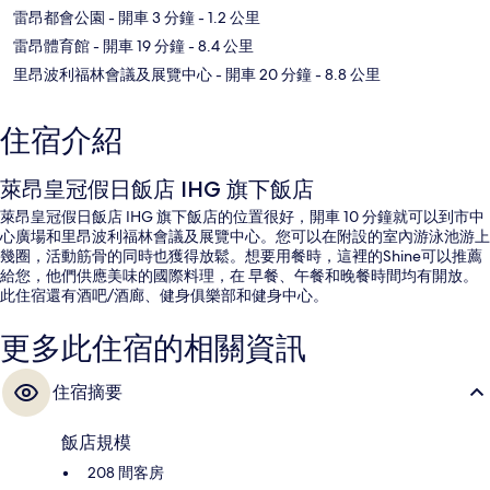
雷昂都會公園
- 開車 3 分鐘
- 1.2 公里
雷昂體育館
- 開車 19 分鐘
- 8.4 公里
里昂波利福林會議及展覽中心
- 開車 20 分鐘
- 8.8 公里
住宿介紹
萊昂皇冠假日飯店 IHG 旗下飯店
萊昂皇冠假日飯店 IHG 旗下飯店的位置很好，開車 10 分鐘就可以到市中
心廣場和里昂波利福林會議及展覽中心。您可以在附設的室內游泳池游上
幾圈，活動筋骨的同時也獲得放鬆。想要用餐時，這裡的Shine可以推薦
給您，他們供應美味的國際料理，在 早餐、午餐和晚餐時間均有開放。
此住宿還有酒吧/酒廊、健身俱樂部和健身中心。
更多此住宿的相關資訊
住宿摘要
飯店規模
208 間客房