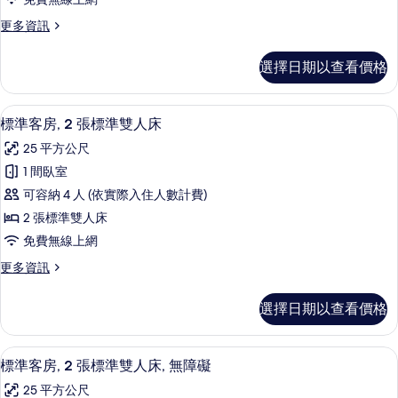
1
更
更多資訊
張
多
特
標
選擇日期以查看價格
準
大
客
雙
房,
標準客房, 2 張標準雙人床 | 高級寢
顯
9
1
人
標準客房, 2 張標準雙人床
示
張
床
25 平方公尺
特
標
的
大
1 間臥室
準
雙
所
可容納 4 人 (依實際入住人數計費)
人
客
有
床
2 張標準雙人床
房,
的
相
免費無線上網
詳
2
片
情
更
更多資訊
張
多
標
標
選擇日期以查看價格
準
準
客
雙
房,
高級寢具、客房內保險箱、書桌、熨斗
顯
7
2
人
標準客房, 2 張標準雙人床, 無障礙
示
張
床
25 平方公尺
標