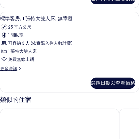
房,
人
片
1
床
張
高級寢具、客房內保險箱、書桌、熨斗
顯
4
特
的
標準客房, 1 張特大雙人床, 無障礙
示
大
所
25 平方公尺
雙
標
有
人
1 間臥室
準
床
相
可容納 3 人 (依實際入住人數計費)
的
客
片
詳
1 張特大雙人床
房,
情
免費無線上網
1
更
更多資訊
張
多
特
標
選擇日期以查看價格
準
大
客
雙
房,
類似的住宿
1
人
張
床,
萊昂卡佩斯瑞凱悅尚萃酒店
雷昂加勒
特
無
大
雙
障
人
礙
床,