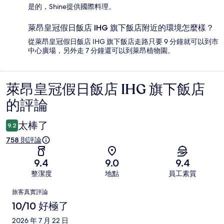
是的，Shine提供國際料理。
萊昂皇冠假日飯店 IHG 旗下飯店附近的環境怎麼樣？
從萊昂皇冠假日飯店 IHG 旗下飯店走路只要 9 分鐘就可以到市
中心廣場，另外走 7 分鐘還可以到萊昂植物園。
萊昂皇冠假日飯店 IHG 旗下飯店
評
的評論
論
太棒了
9.2
758 則評論
9.4
9.0
9.4
整潔度
地點
員工素質
評
旅客真實評論
論
10/10 好極了
2026 年 7 月 22 日