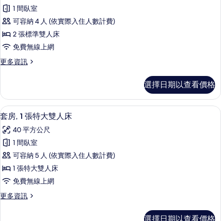
標
的
準
1 間臥室
準
雙
所
可容納 4 人 (依實際入住人數計費)
人
客
有
床
2 張標準雙人床
房,
的
相
免費無線上網
詳
2
片
情
更
更多資訊
張
多
標
標
選擇日期以查看價格
準
準
客
雙
房,
套房, 1 張特大雙人床 | 高級寢具、
顯
16
2
人
套房, 1 張特大雙人床
示
張
床,
40 平方公尺
標
套
無
準
1 間臥室
房,
雙
障
可容納 5 人 (依實際入住人數計費)
人
1
礙
床,
1 張特大雙人床
張
無
的
免費無線上網
障
特
所
礙
更
更多資訊
大
的
多
有
雙
詳
套
相
選擇日期以查看價格
情