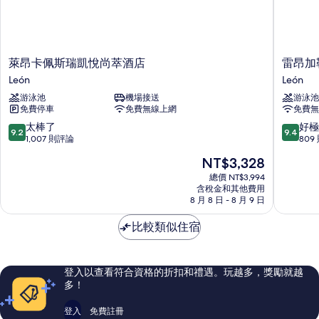
無
的
障
所
礙
的
有
詳
萊
雷
萊昂卡佩斯瑞凱悅尚萃酒店
雷昂加
相
情
昂
昂
León
León
片
卡
加
游泳池
機場接送
游泳池
佩
勒
免費停車
免費無線上網
免費無
斯
里
瑞
亞
9.2
9.4
太棒了
好極
9.2
9.4
凱
廣
分，
分，
1,007 則評論
809
悅
場
滿
滿
現
NT$3,328
尚
飯
分
分
在
萃
店
10
10
總價 NT$3,994
價
酒
含稅金和其他費用
León
分，
分，
格
8 月 8 日 - 8 月 9 日
店
太
好
為
León
棒
極
NT$3,328
比較類似住宿
了，
了，
1,007
809
則
則
評
評
登入以查看符合資格的折扣和禮遇。玩越多，獎勵就越
論
論
多！
登入
免費註冊