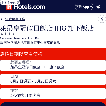
跳到主要內容
下載 App
查看所有住宿
萊昂皇冠假日飯店 IHG 旗下飯店
4.0
Crowne Plaza Leon by IHG
星
設有室內游泳池並鄰近市中心廣場的飯店
級
住
選擇日期以查看價格
宿
想要去哪裡？
日期
旅客