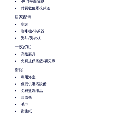
49 吋平面電視
付費數位電視頻道
居家配備
空調
咖啡機/沖茶器
熨斗/熨衣板
一夜好眠
高級寢具
免費提供搖籃/嬰兒床
衛浴
專用浴室
僅提供淋浴設備
免費盥洗用品
吹風機
毛巾
衛生紙