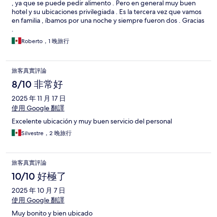
, ya que se puede pedir alimento . Pero en general muy buen
hotel y su ubicaciones privilegiada . Es la tercera vez que vamos
en familia , íbamos por una noche y siempre fueron dos . Gracias
.
Roberto，1 晚旅行
旅客真實評論
8/10 非常好
2025 年 11 月 17 日
使用 Google 翻譯
Excelente ubicación y muy buen servicio del personal
Silvestre，2 晚旅行
旅客真實評論
10/10 好極了
2025 年 10 月 7 日
使用 Google 翻譯
Muy bonito y bien ubicado