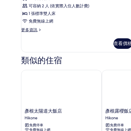
評
情
房,
可容納 2 人 (依實際入住人數計費)
論)
非
1 張標準雙人床
吸
免費無線上網
煙
更
更多資訊
多
房
雙
查看價
的
人
房,
所
非
類似的住宿
有
吸
煙
相
房
彥根太陽道大飯店
彥根露櫻飯店
片
的
詳
情
彥
彥
彥根太陽道大飯店
彥根露櫻飯
根
根
Hikone
Hikone
太
露
免費停車
免費停車
陽
櫻
免費無線上網
免費無線上網