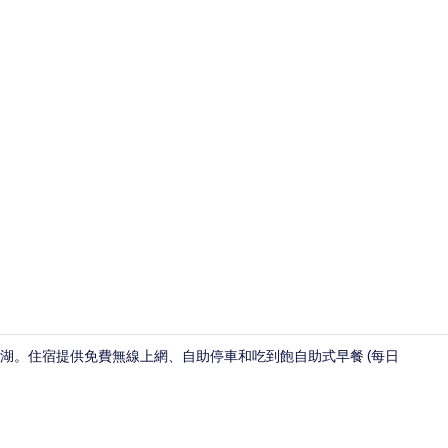
外觀
琶湖。住宿提供免費無線上網、自助停車和吃到飽自助式早餐 (每日
住宿設施服