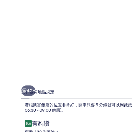
店
的
相
片
集
42+
簡介
客房
地點
規定
彥根凱富飯店的位置非常好，開車只要 5 分鐘就可以到琵
06:30 - 09:00 供應)。
評
有夠讚
8.6
8.6 分，滿分 10 分，
論
查看 432 則評論