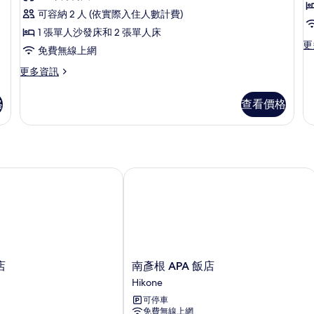
評
情
情
片
2
多
可容納 2 人 (依實際入住人數計費)
論)
張
1 張單人沙發床和 2 張單人床
更
更
床,
免費無線上網
多
非
客
更
更多資訊
房,
多
床
吸
2
客
格
查看價格
煙
張
房,
單
多
房
人
張
的
床,
床,
非
非
所
吸
吸
南彥根 APA 飯店
有
煙
煙
房
相
房
的
的
片
詳
詳
情
情
南
店
南彥根 APA 飯店
彥
Hikone
根
可停車
APA
免費無線上網