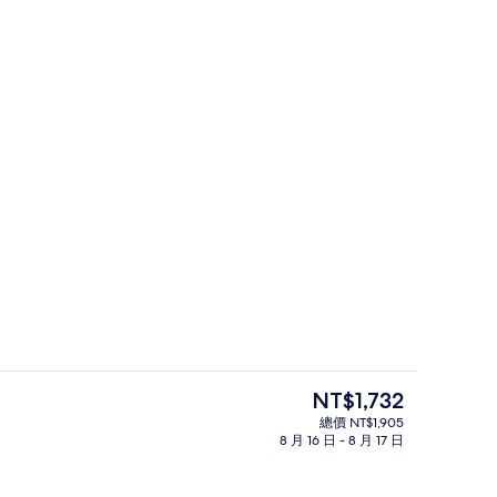
客房, 2 張單人床, 非吸煙房 | 高
目
NT$1,732
前
總價 NT$1,905
的
8 月 16 日 - 8 月 17 日
務
大廳
價
格
是