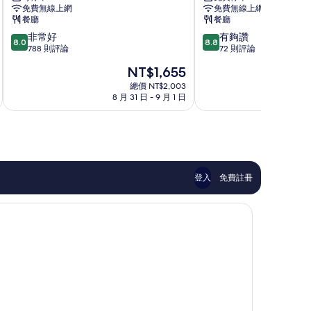
爵
店
免費無線上網
免費無線上網
Spa
彥
餐廳
餐廳
度
根
8.0
8.8
非常好
有夠讚
假
Hikone
8.0
8.8
分，
分，
788 則評論
72 則評論
酒
滿
滿
店
現
NT$1,655
分
分
Nagahama
在
10
10
總價 NT$2,003
價
8 月 31 日 - 9 月 1 日
8
分，
分，
格
非
有
為
常
夠
NT$1,655
好，
讚，
788
72
則
則
評
評
登入
免費註冊
論
論