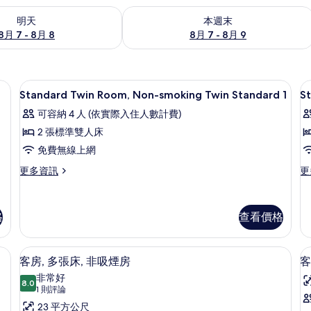
7 - 8月 8) 的供應情況
查看本週末 (8月 7 - 8月 9) 的供應情況
明天
本週末
8月 7 - 8月 8
8月 7 - 8月 9
、遮光布/窗簾
高級寢具、書桌、筆電工作空間、遮光
顯
7
Standard Twin Room, Non-smoking Twin Standard 1
S
示
可容納 4 人 (依實際入住人數計費)
Standard
S
2 張標準雙人床
Twin
T
免費無線上網
Room,
R
Non-
N
更
更
更多資訊
更
多
多
smoking
s
Standard
St
Twin
T
Twin
Tw
格
查看價格
Standard
S
Room,
Ro
Non-
N
1
2
smoking
sm
的
、書桌、筆電工作空間、遮光布/窗簾
客房, 多張床, 非吸煙房 | 高級寢具
顯
Twin
Tw
4
客房, 多張床, 非吸煙房
客
所
Standard
St
示
非常好
1
2
8.0
有
8.0 分，滿分 10 分
客
(1
1 則評論
的
的
相
則
房,
23 平方公尺
房
詳
詳