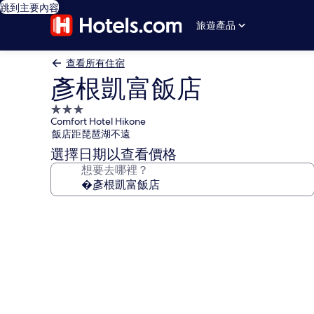
跳到主要內容
旅遊產品
查看所有住宿
彥根凱富飯店
3.0
Comfort Hotel Hikone
星
飯店距琵琶湖不遠
級
選擇日期以查看價格
住
想要去哪裡？
宿
彥
根
凱
富
飯