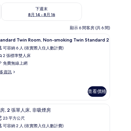
查看下週末 (8月 14 - 8月 16) 的供應情況
下週末
8月 14 - 8月 16
顯示 6 間客房 (共 6 間)
布/窗簾
高級寢具、書桌、筆電工作空間、遮光布/窗簾
顯
8
tandard Twin Room, Non-smoking Twin Standard 2
示
可容納 6 人 (依實際入住人數計費)
tandard
2 張標準雙人床
win
免費無線上網
oom,
on-
多資訊
moking
andard
win
in
查看價格
tandard
om,
on-
oking
的
、書桌、筆電工作空間、遮光布/窗簾
客房, 2 張單人床, 非吸煙房 | 高級寢具、書
顯
in
4
房, 2 張單人床, 非吸煙房
所
andard
示
23 平方公尺
有
客
可容納 2 人 (依實際入住人數計費)
相
,