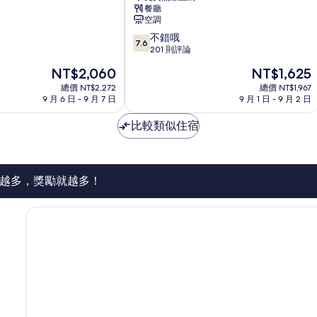
飯
餐廳
店
空調
Hikone
7.6
不錯哦
7.6
分，
201 則評論
滿
現
現
NT$2,060
NT$1,625
分
在
在
10
總價 NT$2,272
總價 NT$1,967
價
價
9 月 6 日 - 9 月 7 日
9 月 1 日 - 9 月 2 日
分，
格
格
不
為
為
比較類似住宿
錯
NT$2,060
NT$1,625
哦，
201
則
評
越多，獎勵就越多！
論