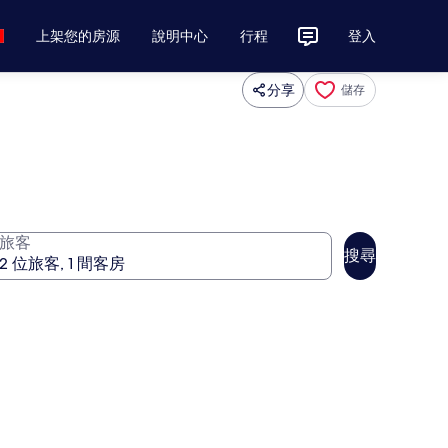
上架您的房源
說明中心
行程
登入
分享
儲存
旅客
搜尋