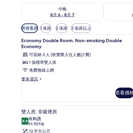
查看今晚 (8月 6 - 8月 7) 的供應情況
查看明天 (8月 
今晚
8月 6 - 8月 7
可
所有客房
1 張床
2 張床
3 張床以上
用
高級寢具、書桌、筆電工作空間
顯
的
7
Economy Double Room, Non-smoking Double
示
客
Economy
房
Economy
可容納 3 人 (依實際入住人數計費)
篩
Double
1 張標準雙人床
選
Room,
免費無線上網
條
Non-
件
更
更多資訊
smoking
多
Double
Economy
查看價
Economy
Double
的
Room,
Non-
所
雙人房, 非吸煙房 | 高級寢具
顯
4
smoking
雙人房, 非吸煙房
有
示
Double
有夠讚
Economy
8.8
相
8.8 分，滿分 10 分
雙
(25
25 則評論
的
則
片
人
13 平方公尺
詳