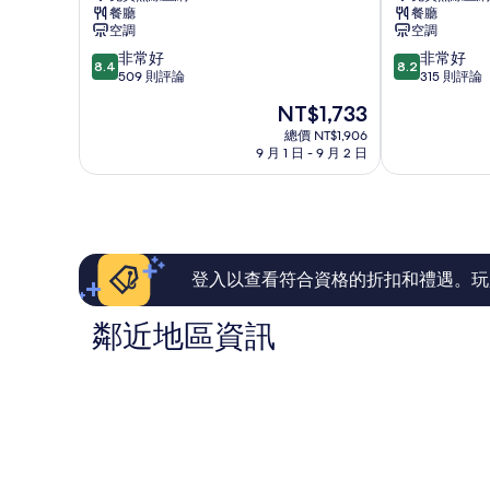
道
飯
餐廳
餐廳
大
店
空調
空調
飯
Hikone
8.4
8.2
非常好
非常好
店
8.4
8.2
分，
分，
509 則評論
315 則評論
Hikone
滿
滿
現
NT$1,733
分
分
在
10
10
總價 NT$1,906
價
9 月 1 日 - 9 月 2 日
分，
分，
格
非
非
為
常
常
NT$1,733
好，
好，
509
315
則
則
評
評
登入以查看符合資格的折扣和禮遇。玩
論
論
鄰近地區資訊