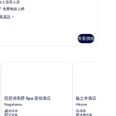
2 張單人床
片
免費無線上網
張
多資訊
單
人
,
非
查看價格
吸
煙
房
琵琶湖美爵 Spa 度假酒店
龜之井酒店 彥根
的
所
有
相
片
琵
龜
琵琶湖美爵 Spa 度假酒店
龜之井酒店 彥根
琶
之
Nagahama
Hikone
湖
井
游泳池
溫泉
美
酒
可停車
免費停車