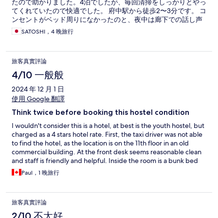
たので助かりました。4泊でしたが、毎回清掃をしっかりとやっ
てくれていたので快適でした。 府中駅から徒歩2〜3分です。 コ
ンセントがベッド周りになかったのと、夜中は廊下での話し声
が結構聞こえてきましたが疲れていたので特に気になる前に寝
SATOSHI，4 晚旅行
てしまってました。 ラウンジのお菓子を自由に食べれるのは良
かったです。
旅客真實評論
4/10 一般般
2024 年 12 月 1 日
使用 Google 翻譯
Think twice before booking this hostel condition
I wouldn't consider this is a hotel, at best is the youth hostel, but
charged as a 4 stars hotel rate. First, the taxi driver was not able
to find the hotel, as the location is on the 11th floor in an old
commercial building. At the front desk seems reasonable clean
and staff is friendly and helpful. Inside the room is a bunk bed
that really shocking as a hotel and the room size is very small.
Paul，1 晚旅行
Carpet is a little old and worn, bathroom is fair with minimum
facilities provided. Wifi is constantly cutoff and speed is
extremely slow. No breakfast is included. Overall is very
旅客真實評論
disappointed hotel
2/10 不太好