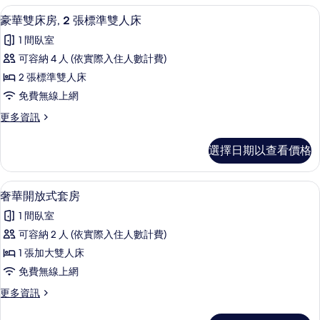
有
人
豪華雙床房, 2 張標準雙人床 | 免費無
顯
3
房
豪華雙床房, 2 張標準雙人床
相
示
的
片
1 間臥室
詳
豪
情
可容納 4 人 (依實際入住人數計費)
華
2 張標準雙人床
雙
免費無線上網
床
更
更多資訊
房,
多
2
豪
選擇日期以查看價格
華
張
雙
標
床
奢華開放式套房 | 免費無線上網、床單
顯
4
房,
準
奢華開放式套房
示
2
雙
1 間臥室
張
奢
人
標
可容納 2 人 (依實際入住人數計費)
華
準
床
1 張加大雙人床
雙
開
的
人
免費無線上網
放
床
所
更
更多資訊
的
式
多
有
詳
套
奢