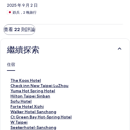
2025 年 9 月 2 日
鉄兵，2 晚旅行
查看 22 則評論
繼續探索
住宿
T
The Koos Hotel
h
C
Check inn New Taipei LuZhou
e
h
Y
Yuma Hot Spring Hotel
K
e
u
H
Hilton Taipei Sinban
o
c
m
i
S
Sofu Hotel
o
k
a
l
o
F
Forte Hotel Xizhi
s
i
H
t
f
o
W
Walker Hotel Sanchong
H
n
o
o
u
r
a
C
Ct Green Bay Hot-Spring Hotel
o
n
t
n
H
t
l
t
W
W Taipei
t
N
S
T
o
e
k
G
T
S
Seekerhotel-Sanchong