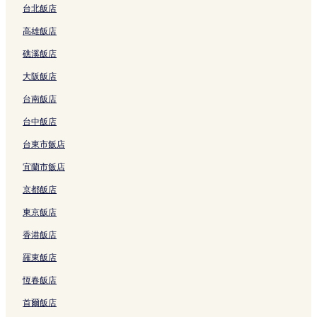
n
X
o
y
連
y
n
w
o
h
u
l
台北飯店
c
i
r
S
結
的
g
T
t
e
e
的
高雄飯店
h
n
t
P
連
s
a
e
r
M
連
o
z
b
A
結
h
i
l
a
o
結
礁溪飯店
n
h
y
R
a
p
T
t
t
g
u
I
e
n
e
u
o
e
大阪飯店
的
a
H
s
的
i
c
n
l
連
n
G
o
連
L
h
T
-
台南飯店
結
g
的
r
結
i
e
a
X
的
連
t
n
n
i
i
台中飯店
連
結
的
k
g
p
n
台東市飯店
結
連
o
的
e
-
結
u
連
i
J
宜蘭市飯店
的
結
B
h
連
a
u
京都飯店
結
l
n
i
g
東京飯店
的
B
香港飯店
連
r
結
a
羅東飯店
n
c
恆春飯店
h
的
首爾飯店
連