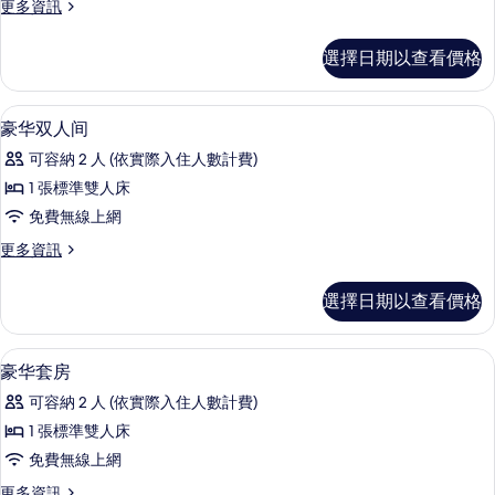
更
更多資訊
房
多
的
基
選擇日期以查看價格
本
所
雙
有
人
免費無線上網、床單
顯
8
房
豪华双人间
相
示
的
片
可容納 2 人 (依實際入住人數計費)
詳
豪
情
1 張標準雙人床
华
免費無線上網
双
更
更多資訊
人
多
间
豪
選擇日期以查看價格
华
的
双
所
人
免費無線上網、床單
顯
7
间
豪华套房
有
示
的
相
可容納 2 人 (依實際入住人數計費)
詳
豪
情
片
1 張標準雙人床
华
免費無線上網
套
更
更多資訊