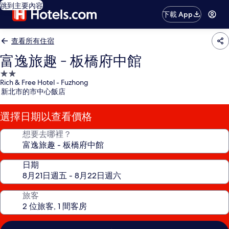
跳到主要內容
下載 App
查看所有住宿
富逸旅趣 - 板橋府中館
2.0
Rich & Free Hotel - Fuzhong
星
新北市的市中心飯店
級
住
選擇日期以查看價格
宿
想要去哪裡？
日期
旅客