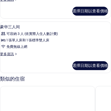
房
多
的
豪
選擇日期以查看價格
华
所
套
有
房
免費無線上網、床單
顯
7
的
豪华三人间
相
示
詳
片
可容納 3 人 (依實際入住人數計費)
情
豪
1 張單人床和 1 張標準雙人床
华
免費無線上網
三
更
更多資訊
人
多
间
豪
選擇日期以查看價格
华
的
三
所
人
類似的住宿
间
有
的
旅居文旅 - 板橋車站館
府中棧精
相
詳
情
片