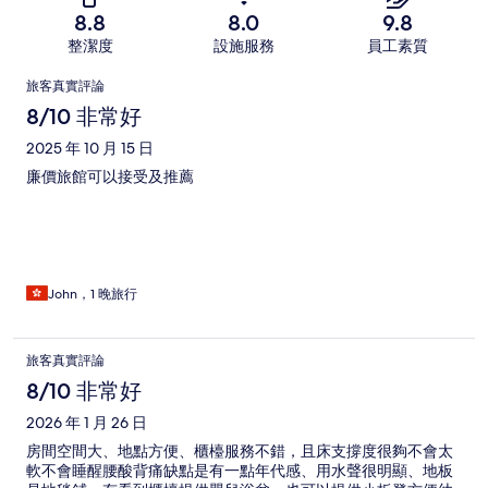
8.8
8.0
9.8
整潔度
設施服務
員工素質
評
旅客真實評論
論
8/10 非常好
2025 年 10 月 15 日
廉價旅館可以接受及推薦
John，1 晚旅行
旅客真實評論
8/10 非常好
2026 年 1 月 26 日
房間空間大、地點方便、櫃檯服務不錯，且床支撐度很夠不會太
軟不會睡醒腰酸背痛缺點是有一點年代感、用水聲很明顯、地板