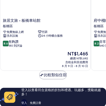
旅
府
旅居文旅 - 板橋車站館
府中棧
居
中
板橋區
板橋區
文
棧
免費無線上網
空調
免費無
旅
精
洗衣設施
24 小時櫃台服務
洗衣設
-
品
板
商
8.6
8.2
有夠讚
非常
8.6
8.2
橋
旅
分，
分，
180 則評論
640
車
板
滿
滿
現
NT$1,465
站
橋
分
分
在
館
區
10
10
總價 NT$1,692
價
板
含稅金和其他費用
分，
分，
格
8 月 9 日 - 8 月 10 日
橋
有
非
為
區
夠
常
NT$1,465
比較類似住宿
讚，
好，
180
640
則
則
評
評
登入以查看符合資格的折扣和禮遇。玩越多，獎勵就越
論
論
多！
登入
免費註冊