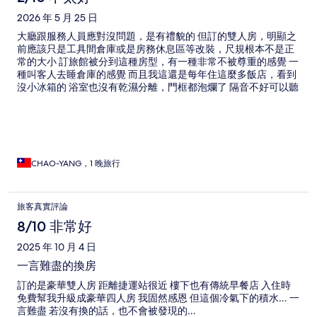
2026 年 5 月 25 日
大廳跟服務人員應對沒問題，是有禮貌的 但訂的雙人房，明顯之
前應該只是工具間倉庫或是房務休息區等改裝，尺規根本不是正
常的大小 訂旅館被分到這種房型，有一種非常不被尊重的感覺 一
種叫客人去睡倉庫的感覺 而且我這還是每年住這麼多飯店，看到
沒小冰箱的 浴室也沒有乾濕分離，門框都泡爛了 隔音不好可以聽
到窗外聲音，門板縫隙很大，所以不會有隔音效果 床鋪已經用久
了，彈簧已凹陷睡得不舒服 浴巾已經破損了，就換新的吧⋯⋯還
是這平常是你們拿來擦桌子的我誤會是浴巾？ 所以這間問題不在
員工，是在老闆又是只想賺錢 但應該給員工的薪水不多也不想把
品質作好 如果想要你的旅程有個美好舒適的回憶，千萬別來這
CHAO-YANG，1 晚旅行
旅客真實評論
8/10 非常好
2025 年 10 月 4 日
一言難盡的換房
訂的是豪華雙人房 距離捷運站很近 樓下也有傳統早餐店 入住時
免費幫我升級成豪華四人房 我固然感恩 但這個冷氣下的積水… 一
言難盡 若沒有換的話，也不會被發現的…