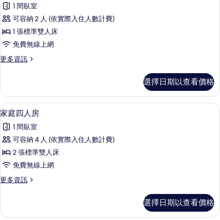
示
篩
1 間臥室
豪
選
可容納 2 人 (依實際入住人數計費)
華
條
1 張標準雙人床
雙
件
免費無線上網
人
更
更多資訊
房
多
的
豪
選擇日期以查看價格
華
所
雙
有
人
家庭四人房 | 免費無線上網、床單
顯
3
房
家庭四人房
相
示
的
片
1 間臥室
詳
家
情
可容納 4 人 (依實際入住人數計費)
庭
2 張標準雙人床
四
免費無線上網
人
更
更多資訊
房
多
的
家
選擇日期以查看價格
庭
所
四