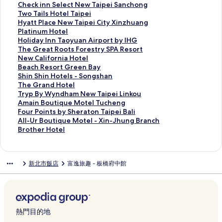
e
e
p
a
t
H
e
r
a
e
C
Check inn Select New Taipei Sanchong
l
w
r
i
e
o
r
e
i
e
h
T
Two Tails Hotel Taipei
的
T
i
p
l
t
H
e
p
k
e
w
H
Hyatt Place New Taipei City Xinzhuang
連
a
n
e
的
e
o
n
e
e
c
o
y
P
Platinum Hotel
結
i
g
i
連
l
t
B
i
r
k
T
a
l
H
Holiday Inn Taoyuan Airport by IHG
p
H
S
結
X
e
a
的
h
i
a
t
a
o
T
The Great Roots Forestry SPA Resort
e
o
i
i
l
y
連
o
n
i
t
t
l
h
N
New California Hotel
i
t
n
z
S
H
結
t
n
l
P
i
i
e
e
B
Beach Resort Green Bay
L
e
b
h
a
o
e
S
s
l
n
d
G
w
e
S
Shin Shin Hotels - Songshan
u
l
a
i
n
t
l
e
H
a
u
a
r
C
a
h
T
The Grand Hotel
Z
的
n
的
c
-
-
l
o
c
m
y
e
a
c
i
h
T
Tryp By Wyndham New Taipei Linkou
h
連
的
連
h
S
S
e
t
e
H
I
a
l
h
n
e
r
A
Amain Boutique Motel Tucheng
o
結
連
結
o
p
a
c
e
N
o
n
t
i
R
S
G
y
m
F
Four Points by Sheraton Taipei Bali
u
結
n
r
n
t
l
e
t
n
R
f
e
h
r
p
a
o
A
All-Ur Boutique Motel - Xin-Jhung Branch
的
g
i
c
N
T
w
e
T
o
o
s
i
a
B
i
u
l
B
Brother Hotel
連
的
n
h
e
a
T
l
a
o
r
o
n
n
y
n
r
l
r
結
連
g
o
w
i
a
的
o
t
n
r
H
d
W
B
P
-
o
結
H
n
T
p
i
連
y
s
i
t
o
H
y
o
o
U
t
新北市飯店
富逸旅趣 - 板橋府中館
o
g
a
e
p
結
u
F
a
G
t
o
n
u
i
r
h
t
的
i
i
e
a
o
H
r
e
t
d
t
n
B
e
e
連
p
的
i
n
r
o
e
l
e
h
i
t
o
r
l
結
e
連
C
A
e
t
e
s
l
a
q
s
u
H
的
i
結
i
i
s
e
n
-
的
m
u
b
t
o
連
S
t
r
t
l
B
S
連
N
e
y
i
t
熱門目的地
結
a
y
p
r
的
a
o
結
e
M
S
q
e