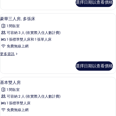
情
相
選擇日期以查看價格
華
房
片
開
的
放
豪華三人房, 多張床 | 免費無線上網、
顯
3
式
豪華三人房, 多張床
所
示
套
有
1 間臥室
房
豪
的
相
可容納 3 人 (依實際入住人數計費)
華
詳
片
1 張標準雙人床和 1 張單人床
情
三
免費無線上網
人
更
更多資訊
房,
多
多
豪
選擇日期以查看價格
華
張
三
床
人
免費無線上網、床單
顯
1
房,
基本雙人房
的
示
多
所
1 間臥室
張
基
床
有
可容納 2 人 (依實際入住人數計費)
本
的
相
1 張標準雙人床
詳
雙
情
片
免費無線上網
人