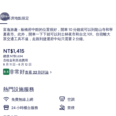
橋
一個
下一個
府
19+
簡介
客房
地點
規定
中
富逸旅趣 - 板橋府中館的位置很好，開車 10 分鐘就可以到龍山寺和寧
館
夏夜市。此外，開車一下下就可以到士林夜市和台北 101。住宿離大
的
眾交通工具不遠，走路到捷運府中站只需要 2 分鐘。
相
目
NT$1,415
前
片
總價 NT$1,634
的
含稅金和其他費用
集
價
8 月 11 日 - 8 月 12 日
格
評
非常好
8.4
查看 22 則評論
大廳
是
8.4 分，滿分 10 分，
論
NT$1,415
熱門設施服務
免費無線上網
空調
24 小時櫃台服務
禁煙